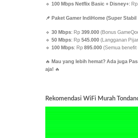
🔹
100 Mbps Netflix Basic + Disney+
: R
📌 Paket Gamer IndiHome (Super Stabil
🔹
30 Mbps
: Rp
399.000
(Bonus GameQoo 
🔹
50 Mbps
: Rp
545.000
(Langganan Pijar,
🔹
100 Mbps
: Rp
895.000
(Semua benefit d
🔥
Mau yang lebih hemat? Ada juga Pas
aja!
🔥
Rekomendasi WiFi Murah Tondano