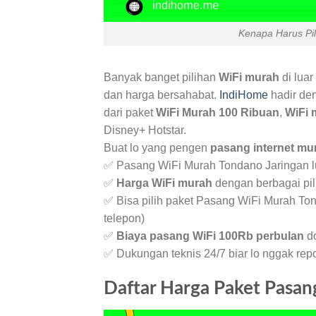
Kenapa Harus Pi
Banyak banget pilihan
WiFi murah
di luar
dan harga bersahabat.
IndiHome
hadir de
dari paket
WiFi Murah 100 Ribuan
,
WiFi 
Disney+ Hotstar.
Buat lo yang pengen
pasang internet mu
✅ Pasang WiFi Murah Tondano Jaringan lu
✅
Harga WiFi murah
dengan berbagai pil
✅ Bisa pilih paket Pasang WiFi Murah To
telepon)
✅
Biaya pasang WiFi 100Rb perbulan
do
✅ Dukungan teknis 24/7 biar lo nggak re
Daftar Harga Paket Pasa