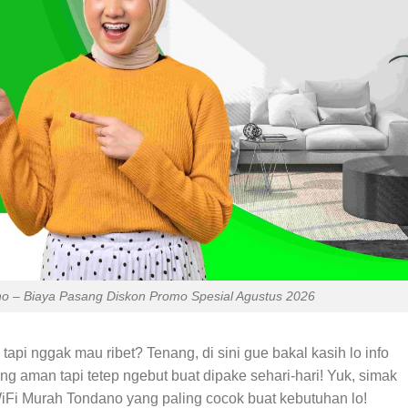
o – Biaya Pasang Diskon Promo Spesial Agustus 2026
tapi nggak mau ribet? Tenang, di sini gue bakal kasih lo info
ng aman tapi tetep ngebut buat dipake sehari-hari! Yuk, simak
 WiFi Murah Tondano yang paling cocok buat kebutuhan lo!