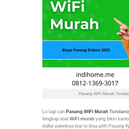
Pasang WiFi Murah Tondan
Lo lagi cari
Pasang WiFi Murah
Tondano
lengkap soal
WiFi murah
yang bikin kanto
daftar paketnya biar lo bisa pilih Pasang