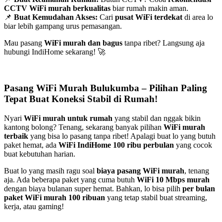
CCTV WiFi murah berkualitas
biar rumah makin aman.
📌
Buat Kemudahan Akses:
Cari
pusat WiFi terdekat
di area lo
biar lebih gampang urus pemasangan.
Mau pasang
WiFi murah dan bagus
tanpa ribet? Langsung aja
hubungi IndiHome sekarang! 🚀
Pasang WiFi Murah Bulukumba – Pilihan Paling
Tepat Buat Koneksi Stabil di Rumah!
Nyari
WiFi murah untuk rumah
yang stabil dan nggak bikin
kantong bolong? Tenang, sekarang banyak pilihan
WiFi murah
terbaik
yang bisa lo pasang tanpa ribet! Apalagi buat lo yang butuh
paket hemat, ada
WiFi IndiHome 100 ribu perbulan
yang cocok
buat kebutuhan harian.
Buat lo yang masih ragu soal
biaya pasang WiFi murah
, tenang
aja. Ada beberapa paket yang cuma butuh
WiFi 10 Mbps murah
dengan biaya bulanan super hemat. Bahkan, lo bisa pilih
per bulan
paket WiFi murah 100 ribuan
yang tetap stabil buat streaming,
kerja, atau gaming!