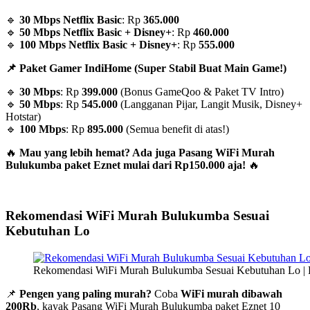
🔹
30 Mbps Netflix Basic
: Rp
365.000
🔹
50 Mbps Netflix Basic + Disney+
: Rp
460.000
🔹
100 Mbps Netflix Basic + Disney+
: Rp
555.000
📌 Paket Gamer IndiHome (Super Stabil Buat Main Game!)
🔹
30 Mbps
: Rp
399.000
(Bonus GameQoo & Paket TV Intro)
🔹
50 Mbps
: Rp
545.000
(Langganan Pijar, Langit Musik, Disney+
Hotstar)
🔹
100 Mbps
: Rp
895.000
(Semua benefit di atas!)
🔥
Mau yang lebih hemat? Ada juga Pasang WiFi Murah
Bulukumba paket Eznet mulai dari Rp150.000 aja!
🔥
Rekomendasi WiFi Murah Bulukumba Sesuai
Kebutuhan Lo
Rekomendasi WiFi Murah Bulukumba Sesuai Kebutuhan Lo |
📌
Pengen yang paling murah?
Coba
WiFi murah dibawah
200Rb
, kayak Pasang WiFi Murah Bulukumba paket Eznet 10