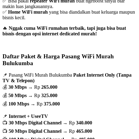
✅ Bisa pakai
repeater WiFi murah
buat ngeboost sinyal biar
makin luas jangkauannya.
✅
Home WiFi murah
yang bisa diandalkan buat keluarga maupun
bisnis kecil.
🔥
Nggak cuma WiFi rumahan terbaik, tapi juga bisa buat
bisnis dengan opsi internet dedicated murah!
Daftar Paket & Harga Pasang WiFi Murah
Bulukumba
📌 Pasang WiFi Murah Bulukumba
Paket Internet Only (Tanpa
TV & Telepon)
💰
30 Mbps
→ Rp
265.000
💰
50 Mbps
→ Rp
325.000
💰
100 Mbps
→ Rp
375.000
📌
Internet + UseeTV
📺
30 Mbps Digital Channel
→ Rp
340.000
📺
50 Mbps Digital Channel
→ Rp
465.000