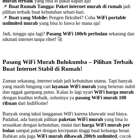
murah terbaik
yang bisa lo pakai kapan aja!
📌
Buat Rumah Tangga:
Paket internet murah di rumah
jadi
pilihan terbaik buat kebutuhan sehari-hari.
📌
Buat yang Mobile:
Pengen fleksibel? Coba
WiFi portable
unlimited murah
yang bisa lo bawa ke mana aja!
Jadi, tunggu apa lagi?
Pasang WiFi 100rb perbulan
sekarang dan
nikmati internet tanpa ribet! 🚀
Pasang WiFi Murah Bulukumba – Pilihan Terbaik
Buat Internet Stabil di Rumah!
Zaman sekarang, internet udah jadi kebutuhan utama. Tapi banyak
yang masih bingung cari
layanan WiFi murah
yang beneran stabil
dan nggak gampang putus. Kalau lo lagi nyari
WiFi harga murah
dengan kualitas terbaik, solusinya ya
pasang WiFi murah 100
ribuan
dari IndiHome!
Banyak orang takut langganan WiFi karena khawatir soal biaya.
Padahal, ada banyak pilihan
paketan WiFi murah
yang bisa lo
sesuaikan dengan kebutuhan, mulai dari
harga WiFi murah per
bulan
sampai paket dengan kecepatan tinggi buat keluarga besar.
Bahkan ada juga
WiFi murah dibawah 200rb unlimited
, cocok