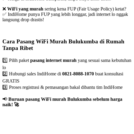
❌
WiFi yang murah
sering kena FUP (Fair Usage Policy) ketat?
✅ IndiHome punya FUP yang lebih longgar, jadi internet lo nggak
langsung drop drastis!
Cara Pasang WiFi Murah Bulukumba di Rumah
Tanpa Ribet
1️⃣ Pilih paket
pasang internet murah
yang sesuai sama kebutuhan
lo
2️⃣ Hubungi sales IndiHome di
0821-8088-1070
buat konsultasi
GRATIS
3️⃣ Proses registrasi & pemasangan bakal dibantu tim IndiHome
📢
Buruan pasang WiFi murah Bulukumba sebelum harga
naik!
🚀