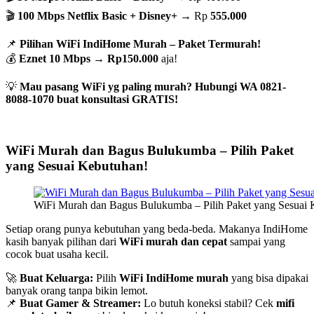
🎬
100 Mbps Netflix Basic + Disney+
→ Rp
555.000
📌
Pilihan WiFi IndiHome Murah – Paket Termurah!
💰
Eznet 10 Mbps
→
Rp150.000
aja!
💡
Mau pasang WiFi yg paling murah? Hubungi WA 0821-
8088-1070 buat konsultasi GRATIS!
WiFi Murah dan Bagus Bulukumba – Pilih Paket
yang Sesuai Kebutuhan!
WiFi Murah dan Bagus Bulukumba – Pilih Paket yang Sesuai
Setiap orang punya kebutuhan yang beda-beda. Makanya IndiHome
kasih banyak pilihan dari
WiFi murah dan cepat
sampai yang
cocok buat usaha kecil.
🚀
Buat Keluarga:
Pilih
WiFi IndiHome murah
yang bisa dipakai
banyak orang tanpa bikin lemot.
📌
Buat Gamer & Streamer:
Lo butuh koneksi stabil? Cek
mifi