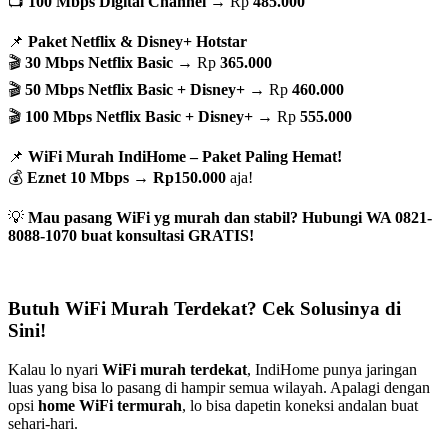
📺
100 Mbps Digital Channel
→ Rp
485.000
📌
Paket Netflix & Disney+ Hotstar
🎬
30 Mbps Netflix Basic
→ Rp
365.000
🎬
50 Mbps Netflix Basic + Disney+
→ Rp
460.000
🎬
100 Mbps Netflix Basic + Disney+
→ Rp
555.000
📌
WiFi Murah IndiHome – Paket Paling Hemat!
💰
Eznet 10 Mbps
→
Rp150.000
aja!
💡
Mau pasang WiFi yg murah dan stabil? Hubungi WA 0821-
8088-1070 buat konsultasi GRATIS!
Butuh WiFi Murah Terdekat? Cek Solusinya di
Sini!
Kalau lo nyari
WiFi murah terdekat
, IndiHome punya jaringan
luas yang bisa lo pasang di hampir semua wilayah. Apalagi dengan
opsi
home WiFi termurah
, lo bisa dapetin koneksi andalan buat
sehari-hari.