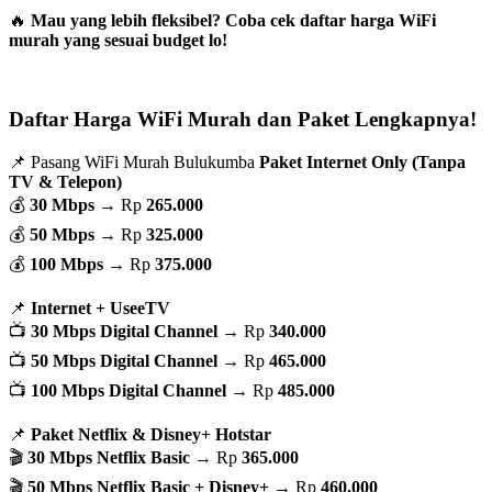
🔥
Mau yang lebih fleksibel? Coba cek daftar harga WiFi
murah yang sesuai budget lo!
Daftar Harga WiFi Murah dan Paket Lengkapnya!
📌 Pasang WiFi Murah Bulukumba
Paket Internet Only (Tanpa
TV & Telepon)
💰
30 Mbps
→ Rp
265.000
💰
50 Mbps
→ Rp
325.000
💰
100 Mbps
→ Rp
375.000
📌
Internet + UseeTV
📺
30 Mbps Digital Channel
→ Rp
340.000
📺
50 Mbps Digital Channel
→ Rp
465.000
📺
100 Mbps Digital Channel
→ Rp
485.000
📌
Paket Netflix & Disney+ Hotstar
🎬
30 Mbps Netflix Basic
→ Rp
365.000
🎬
50 Mbps Netflix Basic + Disney+
→ Rp
460.000