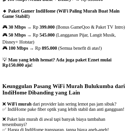
🔹 Paket Gamer IndiHome (WiFi Paling Murah Buat Main
Game Stabil!)
🎮
30 Mbps
→ Rp
399.000
(Bonus GameQoo & Paket TV Intro)
🎮
50 Mbps
→ Rp
545.000
(Langganan Pijar, Langit Musik,
Disney+ Hotstar)
🎮
100 Mbps
→ Rp
895.000
(Semua benefit di atas!)
💡
Mau yang lebih hemat? Ada juga paket Eznet mulai
Rp150.000 aja!
Keunggulan Pasang WiFi Murah Bulukumba dari
IndiHome Dibanding yang Lain
❌
WiFi murah
dari provider lain sering lemot pas jam sibuk?
✅ IndiHome pake fiber optik yang lebih stabil dan anti gangguan!
❌ Paket lain murah di awal tapi banyak biaya tambahan
tersembunyi?
✅ Harga di IndiHome transparan, tanpa biaya aneh-aneh!