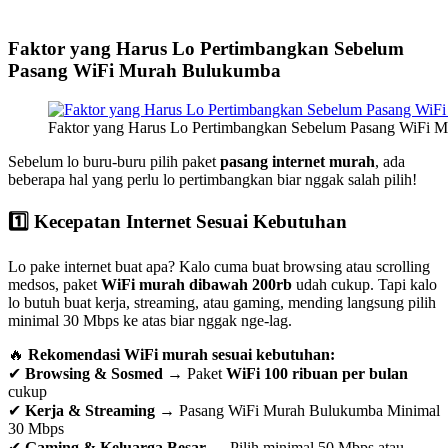
Faktor yang Harus Lo Pertimbangkan Sebelum
Pasang WiFi Murah Bulukumba
Faktor yang Harus Lo Pertimbangkan Sebelum Pasang WiFi 
Sebelum lo buru-buru pilih paket
pasang internet murah
, ada
beberapa hal yang perlu lo pertimbangkan biar nggak salah pilih!
1️⃣ Kecepatan Internet Sesuai Kebutuhan
Lo pake internet buat apa? Kalo cuma buat browsing atau scrolling
medsos, paket
WiFi murah dibawah 200rb
udah cukup. Tapi kalo
lo butuh buat kerja, streaming, atau gaming, mending langsung pilih
minimal 30 Mbps ke atas biar nggak nge-lag.
🔥
Rekomendasi WiFi murah sesuai kebutuhan:
✔
Browsing & Sosmed
→ Paket
WiFi 100 ribuan per bulan
cukup
✔
Kerja & Streaming
→ Pasang WiFi Murah Bulukumba Minimal
30 Mbps
✔
Gaming & Keluarga Besar
→ Pilih minimal 50 Mbps atau