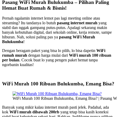
Pasang WiFi Murah Bulukumba – Pilihan Paling
Hemat Buat Rumah & Bisnis!
Pernah ngalamin internet lemot pas lagi meeting online atau
streaming? Itu tandanya lo butuh
pasang internet murah
yang
stabil dan nggak gampang putus-putus. Apalagi sekarang makin
banyak kebutuhan digital, dari sekolah online, kerja remote, sampe
hiburan. Nah, solusi paling pas ya
pasang WiFi Murah
Bulukumba
!
Dengan beragam paket yang bisa lo pilih, lo bisa dapetin
WiFi
rumah murah
dengan harga mulai dari
WiFi murah 100 ribuan
per bulan
. Cocok buat lo yang pengen paket hemat tanpa
ngorbanin kualitas!
WiFi Murah 100 Ribuan Bulukumba, Emang Bisa?
WiFi Murah 100 Ribuan Bulukumba, Emang Bisa? | Pasang 
Banyak yang mikir kalau internet murah pasti jelek. Padahal, ada
kok
WiFi murah dibawah 200rb
yang tetap bisa kasih koneksi
stabil buat kebutuhan sehari-hari. Bahkan, IndiHome punya pilihan