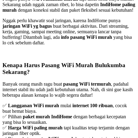
Sekarang udah nggak zaman ribet, lo bisa dapetin
IndiHome paling
murah
dengan koneksi stabil dan paket fleksibel sesuai kebutuhan!
Nggak perlu khawatir soal jaringan, karena IndiHome punya
jaringan WiFi yg bagus
buat berbagai aktivitas. Dari streaming,
kerja, gaming, sampai meeting online, semuanya lancar tanpa
buffering! Ditambah lagi, ada
info pasang WiFi murah
yang bisa
lo cek sebelum daftar.
Kenapa Harus Pasang WiFi Murah Bulukumba
Sekarang?
Banyak orang masih ragu buat
pasang WiFi termurah
, padahal
internet stabil itu udah jadi kebutuhan utama. Nah, di sini gue kasih
beberapa alasan kenapa lo wajib segera daftar!
✅
Langganan WiFi murah
mulai
internet 100 ribuan
, cocok
buat hemat biaya.
✅ Pilihan
paket murah IndiHome
dengan berbagai kecepatan
yang bisa lo sesuaikan.
✅
Harga WiFi paling murah
tapi kualitas tetap terjamin dengan
jaringan fiber optik.