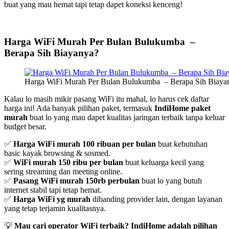
buat yang mau hemat tapi tetap dapet koneksi kenceng!
Harga WiFi Murah Per Bulan Bulukumba –
Berapa Sih Biayanya?
Harga WiFi Murah Per Bulan Bulukumba – Berapa Sih Biaya
Kalau lo masih mikir pasang WiFi itu mahal, lo harus cek daftar
harga ini! Ada banyak pilihan paket, termasuk
IndiHome paket
murah
buat lo yang mau dapet kualitas jaringan terbaik tanpa keluar
budget besar.
✅
Harga WiFi murah 100 ribuan per bulan
buat kebutuhan
basic kayak browsing & sosmed.
✅
WiFi murah 150 ribu per bulan
buat keluarga kecil yang
sering streaming dan meeting online.
✅
Pasang WiFi murah 150rb perbulan
buat lo yang butuh
internet stabil tapi tetap hemat.
✅
Harga WiFi yg murah
dibanding provider lain, dengan layanan
yang tetap terjamin kualitasnya.
💡
Mau cari operator WiFi terbaik? IndiHome adalah pilihan