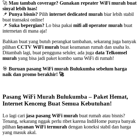
🚀
Mau tambah coverage? Gunakan repeater WiFi murah buat
sinyal lebih luas!
📌
Punya bisnis?
Pilih
internet dedicated murah
biar lebih stabil
buat transaksi online!
📌
Suka bepergian?
Lo bisa pakai
mifi all operator murah
buat
internetan di mana aja!
Bahkan buat yang butuh perangkat tambahan, sekarang juga banyak
pilihan
CCTV WiFi murah
buat keamanan rumah dan usaha lo.
Ditambah lagi, buat pengguna seluler, ada juga
data Telkomsel
murah
yang bisa jadi paket kombo sama WiFi di rumah!
🎯
Buruan pasang WiFi murah Bulukumba sebelum harga
naik dan promo berakhir!
🚀
Pasang WiFi Murah Bulukumba – Paket Hemat,
Internet Kenceng Buat Semua Kebutuhan!
Lo lagi cari
jasa pasang WiFi murah
buat rumah atau bisnis?
Tenang, sekarang nggak perlu ribet karena IndiHome punya banyak
pilihan
layanan WiFi termurah
dengan koneksi stabil dan harga
yang masuk akal.