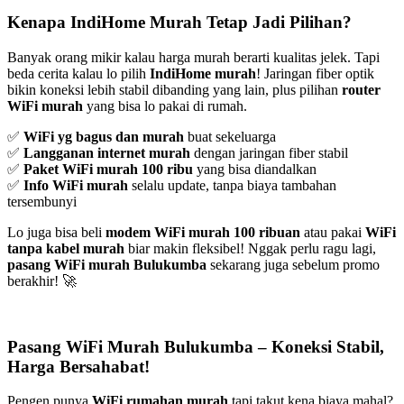
Kenapa IndiHome Murah Tetap Jadi Pilihan?
Banyak orang mikir kalau harga murah berarti kualitas jelek. Tapi
beda cerita kalau lo pilih
IndiHome murah
! Jaringan fiber optik
bikin koneksi lebih stabil dibanding yang lain, plus pilihan
router
WiFi murah
yang bisa lo pakai di rumah.
✅
WiFi yg bagus dan murah
buat sekeluarga
✅
Langganan internet murah
dengan jaringan fiber stabil
✅
Paket WiFi murah 100 ribu
yang bisa diandalkan
✅
Info WiFi murah
selalu update, tanpa biaya tambahan
tersembunyi
Lo juga bisa beli
modem WiFi murah 100 ribuan
atau pakai
WiFi
tanpa kabel murah
biar makin fleksibel! Nggak perlu ragu lagi,
pasang WiFi murah Bulukumba
sekarang juga sebelum promo
berakhir! 🚀
Pasang WiFi Murah Bulukumba – Koneksi Stabil,
Harga Bersahabat!
Pengen punya
WiFi rumahan murah
tapi takut kena biaya mahal?