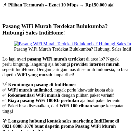
📌
Pilihan Termurah – Eznet 10 Mbps
→
Rp150.000
aja!
Pasang WiFi Murah Terdekat Bulukumba?
Hubungi Sales IndiHome!
Pasang WiFi Murah Terdekat Bulukumba? Hubungi Sales Ind
Lo lagi nyari
pasang WiFi murah terdekat
di area lo? Nggak
perlu bingung, langsung aja hubungi
provider internet murah
seperti IndiHome. Dengan jaringan luas di seluruh Indonesia, lo bisa
dapetin
WiFi yang murah
tanpa ribet!
💡
Keuntungan pasang di IndiHome:
✅
WiFi murah unlimited
, nggak perlu khawatir kuota abis
✅
Rekomendasi WiFi murah
dengan pilihan paket variatif
✅
Biaya pasang WiFi 100Rb perbulan
aja buat paket tertentu
✅ Paket bisa disesuaikan, dari
WiFi 100 ribuan
sampe kecepatan
tinggi
🎯
Langsung hubungi kontak sales marketing IndiHome di
0821-8088-1070 buat dapetin promo Pasang WiFi Murah