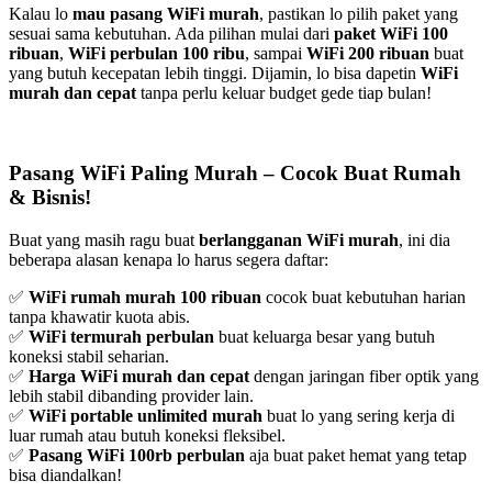
Kalau lo
mau pasang WiFi murah
, pastikan lo pilih paket yang
sesuai sama kebutuhan. Ada pilihan mulai dari
paket WiFi 100
ribuan
,
WiFi perbulan 100 ribu
, sampai
WiFi 200 ribuan
buat
yang butuh kecepatan lebih tinggi. Dijamin, lo bisa dapetin
WiFi
murah dan cepat
tanpa perlu keluar budget gede tiap bulan!
Pasang WiFi Paling Murah – Cocok Buat Rumah
& Bisnis!
Buat yang masih ragu buat
berlangganan WiFi murah
, ini dia
beberapa alasan kenapa lo harus segera daftar:
✅
WiFi rumah murah 100 ribuan
cocok buat kebutuhan harian
tanpa khawatir kuota abis.
✅
WiFi termurah perbulan
buat keluarga besar yang butuh
koneksi stabil seharian.
✅
Harga WiFi murah dan cepat
dengan jaringan fiber optik yang
lebih stabil dibanding provider lain.
✅
WiFi portable unlimited murah
buat lo yang sering kerja di
luar rumah atau butuh koneksi fleksibel.
✅
Pasang WiFi 100rb perbulan
aja buat paket hemat yang tetap
bisa diandalkan!