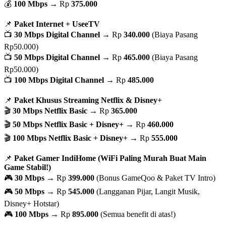
💰
100 Mbps
→ Rp
375.000
📌
Paket Internet + UseeTV
📺
30 Mbps Digital Channel
→ Rp
340.000
(Biaya Pasang
Rp50.000)
📺
50 Mbps Digital Channel
→ Rp
465.000
(Biaya Pasang
Rp50.000)
📺
100 Mbps Digital Channel
→ Rp
485.000
📌
Paket Khusus Streaming Netflix & Disney+
🎬
30 Mbps Netflix Basic
→ Rp
365.000
🎬
50 Mbps Netflix Basic + Disney+
→ Rp
460.000
🎬
100 Mbps Netflix Basic + Disney+
→ Rp
555.000
📌
Paket Gamer IndiHome (WiFi Paling Murah Buat Main
Game Stabil!)
🎮
30 Mbps
→ Rp
399.000
(Bonus GameQoo & Paket TV Intro)
🎮
50 Mbps
→ Rp
545.000
(Langganan Pijar, Langit Musik,
Disney+ Hotstar)
🎮
100 Mbps
→ Rp
895.000
(Semua benefit di atas!)