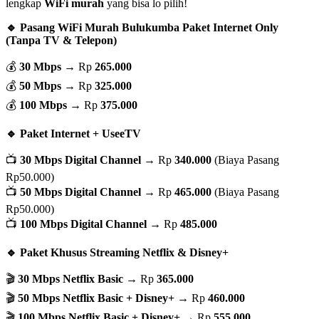
lengkap
WiFi murah
yang bisa lo pilih!
🔹 Pasang WiFi Murah Bulukumba Paket Internet Only
(Tanpa TV & Telepon)
💰
30 Mbps
→ Rp
265.000
💰
50 Mbps
→ Rp
325.000
💰
100 Mbps
→ Rp
375.000
🔹 Paket Internet + UseeTV
📺
30 Mbps Digital Channel
→ Rp
340.000
(Biaya Pasang
Rp50.000)
📺
50 Mbps Digital Channel
→ Rp
465.000
(Biaya Pasang
Rp50.000)
📺
100 Mbps Digital Channel
→ Rp
485.000
🔹 Paket Khusus Streaming Netflix & Disney+
🎬
30 Mbps Netflix Basic
→ Rp
365.000
🎬
50 Mbps Netflix Basic + Disney+
→ Rp
460.000
🎬
100 Mbps Netflix Basic + Disney+
→ Rp
555.000