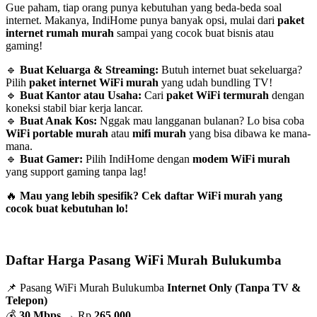
Gue paham, tiap orang punya kebutuhan yang beda-beda soal
internet. Makanya, IndiHome punya banyak opsi, mulai dari
paket
internet rumah murah
sampai yang cocok buat bisnis atau
gaming!
🔹
Buat Keluarga & Streaming:
Butuh internet buat sekeluarga?
Pilih
paket internet WiFi murah
yang udah bundling TV!
🔹
Buat Kantor atau Usaha:
Cari
paket WiFi termurah
dengan
koneksi stabil biar kerja lancar.
🔹
Buat Anak Kos:
Nggak mau langganan bulanan? Lo bisa coba
WiFi portable murah
atau
mifi murah
yang bisa dibawa ke mana-
mana.
🔹
Buat Gamer:
Pilih IndiHome dengan
modem WiFi murah
yang support gaming tanpa lag!
🔥
Mau yang lebih spesifik? Cek daftar WiFi murah yang
cocok buat kebutuhan lo!
Daftar Harga Pasang WiFi Murah Bulukumba
📌 Pasang WiFi Murah Bulukumba
Internet Only (Tanpa TV &
Telepon)
💰
30 Mbps
→ Rp
265.000