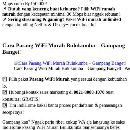
Mbps cuma Rp150.000!
📌
Butuh yang kenceng buat keluarga?
Pilih
WiFi rumah
murah
dengan kecepatan minimal 30 Mbps biar nggak rebutan!
📌
Sering streaming & gaming?
Paket
WiFi murah unlimited
dengan bundling Netflix & Disney+ cocok buat lo!
Cara Pasang WiFi Murah Bulukumba – Gampang
Banget!
Cara Pasang WiFi Murah Bulukumba – Gampang Banget! | P
1️⃣ Pilih paket
Pasang WiFi Murah
yang sesuai dengan kebutuhan
lo.
2️⃣ Hubungi kontak sales marketing di
0821-8088-1070
buat
konsultasi GRATIS!
3️⃣ Tim IndiHome bakal bantu proses pendaftaran & pemasangan
secepatnya!
Gampang kan? Nggak perlu ribet, cukup WA aja langsung ke sales
IndiHome Pasang WiFi Murah Bulukumba biar semuanya beres