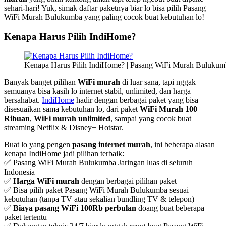
sehari-hari! Yuk, simak daftar paketnya biar lo bisa pilih Pasang
WiFi Murah Bulukumba yang paling cocok buat kebutuhan lo!
Kenapa Harus Pilih IndiHome?
Kenapa Harus Pilih IndiHome? | Pasang WiFi Murah Bulukum
Banyak banget pilihan
WiFi murah
di luar sana, tapi nggak
semuanya bisa kasih lo internet stabil, unlimited, dan harga
bersahabat.
IndiHome
hadir dengan berbagai paket yang bisa
disesuaikan sama kebutuhan lo, dari paket
WiFi Murah 100
Ribuan
,
WiFi murah unlimited
, sampai yang cocok buat
streaming Netflix & Disney+ Hotstar.
Buat lo yang pengen
pasang internet murah
, ini beberapa alasan
kenapa IndiHome jadi pilihan terbaik:
✅ Pasang WiFi Murah Bulukumba Jaringan luas di seluruh
Indonesia
✅
Harga WiFi murah
dengan berbagai pilihan paket
✅ Bisa pilih paket Pasang WiFi Murah Bulukumba sesuai
kebutuhan (tanpa TV atau sekalian bundling TV & telepon)
✅
Biaya pasang WiFi 100Rb perbulan
doang buat beberapa
paket tertentu