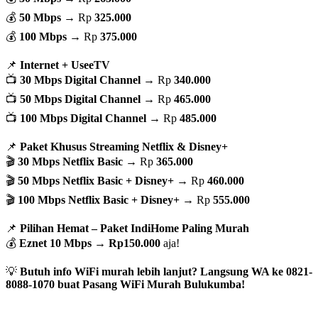
💰
50 Mbps
→ Rp
325.000
💰
100 Mbps
→ Rp
375.000
📌
Internet + UseeTV
📺
30 Mbps Digital Channel
→ Rp
340.000
📺
50 Mbps Digital Channel
→ Rp
465.000
📺
100 Mbps Digital Channel
→ Rp
485.000
📌
Paket Khusus Streaming Netflix & Disney+
🎬
30 Mbps Netflix Basic
→ Rp
365.000
🎬
50 Mbps Netflix Basic + Disney+
→ Rp
460.000
🎬
100 Mbps Netflix Basic + Disney+
→ Rp
555.000
📌
Pilihan Hemat – Paket IndiHome Paling Murah
💰
Eznet 10 Mbps
→
Rp150.000
aja!
💡
Butuh info WiFi murah lebih lanjut? Langsung WA ke 0821-
8088-1070 buat Pasang WiFi Murah Bulukumba!