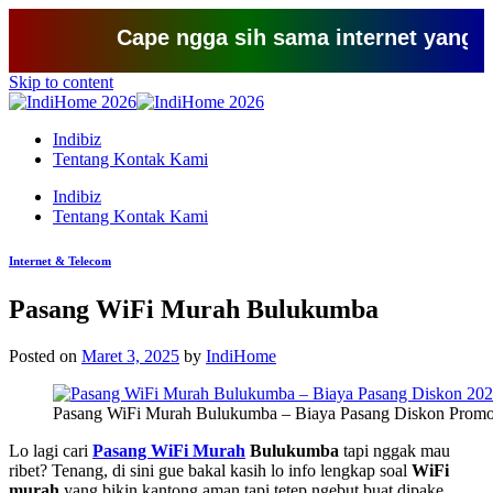
Cape ngga sih sama internet yang lemot? 
Skip to content
Indibiz
Tentang Kontak Kami
Indibiz
Tentang Kontak Kami
Internet & Telecom
Pasang WiFi Murah Bulukumba
Posted on
Maret 3, 2025
by
IndiHome
Pasang WiFi Murah Bulukumba – Biaya Pasang Diskon Promo 
Lo lagi cari
Pasang WiFi Murah
Bulukumba
tapi nggak mau
ribet? Tenang, di sini gue bakal kasih lo info lengkap soal
WiFi
murah
yang bikin kantong aman tapi tetep ngebut buat dipake