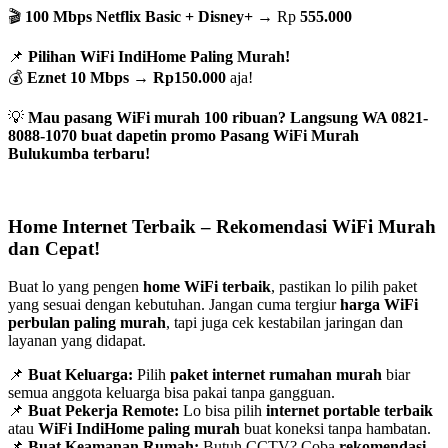
🎬
100 Mbps Netflix Basic + Disney+
→ Rp
555.000
📌
Pilihan WiFi IndiHome Paling Murah!
💰
Eznet 10 Mbps
→
Rp150.000
aja!
💡
Mau pasang WiFi murah 100 ribuan? Langsung WA 0821-
8088-1070 buat dapetin promo Pasang WiFi Murah
Bulukumba terbaru!
Home Internet Terbaik – Rekomendasi WiFi Murah
dan Cepat!
Buat lo yang pengen
home WiFi terbaik
, pastikan lo pilih paket
yang sesuai dengan kebutuhan. Jangan cuma tergiur
harga WiFi
perbulan paling murah
, tapi juga cek kestabilan jaringan dan
layanan yang didapat.
📌
Buat Keluarga:
Pilih
paket internet rumahan murah
biar
semua anggota keluarga bisa pakai tanpa gangguan.
📌
Buat Pekerja Remote:
Lo bisa pilih
internet portable terbaik
atau
WiFi IndiHome paling murah
buat koneksi tanpa hambatan.
📌
Buat Keamanan Rumah:
Butuh CCTV? Coba
rekomendasi