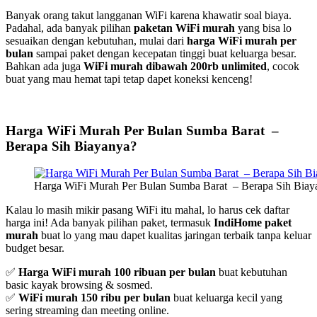
Banyak orang takut langganan WiFi karena khawatir soal biaya.
Padahal, ada banyak pilihan
paketan WiFi murah
yang bisa lo
sesuaikan dengan kebutuhan, mulai dari
harga WiFi murah per
bulan
sampai paket dengan kecepatan tinggi buat keluarga besar.
Bahkan ada juga
WiFi murah dibawah 200rb unlimited
, cocok
buat yang mau hemat tapi tetap dapet koneksi kenceng!
Harga WiFi Murah Per Bulan Sumba Barat –
Berapa Sih Biayanya?
Harga WiFi Murah Per Bulan Sumba Barat – Berapa Sih Biay
Kalau lo masih mikir pasang WiFi itu mahal, lo harus cek daftar
harga ini! Ada banyak pilihan paket, termasuk
IndiHome paket
murah
buat lo yang mau dapet kualitas jaringan terbaik tanpa keluar
budget besar.
✅
Harga WiFi murah 100 ribuan per bulan
buat kebutuhan
basic kayak browsing & sosmed.
✅
WiFi murah 150 ribu per bulan
buat keluarga kecil yang
sering streaming dan meeting online.