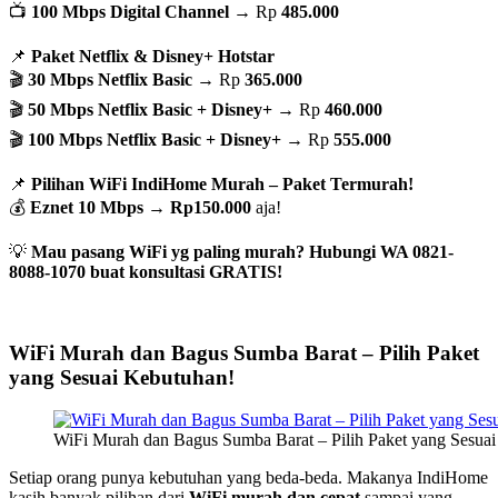
📺
100 Mbps Digital Channel
→ Rp
485.000
📌
Paket Netflix & Disney+ Hotstar
🎬
30 Mbps Netflix Basic
→ Rp
365.000
🎬
50 Mbps Netflix Basic + Disney+
→ Rp
460.000
🎬
100 Mbps Netflix Basic + Disney+
→ Rp
555.000
📌
Pilihan WiFi IndiHome Murah – Paket Termurah!
💰
Eznet 10 Mbps
→
Rp150.000
aja!
💡
Mau pasang WiFi yg paling murah? Hubungi WA 0821-
8088-1070 buat konsultasi GRATIS!
WiFi Murah dan Bagus Sumba Barat – Pilih Paket
yang Sesuai Kebutuhan!
WiFi Murah dan Bagus Sumba Barat – Pilih Paket yang Sesua
Setiap orang punya kebutuhan yang beda-beda. Makanya IndiHome
kasih banyak pilihan dari
WiFi murah dan cepat
sampai yang