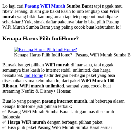
Lo lagi cari
Pasang WiFi Murah
Sumba Barat
tapi nggak mau
ribet? Tenang, di sini gue bakal kasih lo info lengkap soal
WiFi
murah
yang bikin kantong aman tapi tetep ngebut buat dipake
sehari-hari! Yuk, simak daftar paketnya biar lo bisa pilih Pasang
WiFi Murah Sumba Barat yang paling cocok buat kebutuhan lo!
Kenapa Harus Pilih IndiHome?
Kenapa Harus Pilih IndiHome? | Pasang WiFi Murah Sumba B
Banyak banget pilihan
WiFi murah
di luar sana, tapi nggak
semuanya bisa kasih lo internet stabil, unlimited, dan harga
bersahabat.
IndiHome
hadir dengan berbagai paket yang bisa
disesuaikan sama kebutuhan lo, dari paket
WiFi Murah 100
Ribuan
,
WiFi murah unlimited
, sampai yang cocok buat
streaming Netflix & Disney+ Hotstar.
Buat lo yang pengen
pasang internet murah
, ini beberapa alasan
kenapa IndiHome jadi pilihan terbaik:
✅ Pasang WiFi Murah Sumba Barat Jaringan luas di seluruh
Indonesia
✅
Harga WiFi murah
dengan berbagai pilihan paket
✅ Bisa pilih paket Pasang WiFi Murah Sumba Barat sesuai