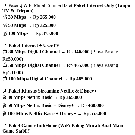
📌 Pasang WiFi Murah Sumba Barat
Paket Internet Only (Tanpa
TV & Telepon)
💰
30 Mbps
→ Rp
265.000
💰
50 Mbps
→ Rp
325.000
💰
100 Mbps
→ Rp
375.000
📌
Paket Internet + UseeTV
📺
30 Mbps Digital Channel
→ Rp
340.000
(Biaya Pasang
Rp50.000)
📺
50 Mbps Digital Channel
→ Rp
465.000
(Biaya Pasang
Rp50.000)
📺
100 Mbps Digital Channel
→ Rp
485.000
📌
Paket Khusus Streaming Netflix & Disney+
🎬
30 Mbps Netflix Basic
→ Rp
365.000
🎬
50 Mbps Netflix Basic + Disney+
→ Rp
460.000
🎬
100 Mbps Netflix Basic + Disney+
→ Rp
555.000
📌
Paket Gamer IndiHome (WiFi Paling Murah Buat Main
Game Stabil!)