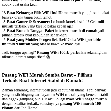
cocok buat usaha kecil.
🚀
Buat Keluarga:
Pilih
WiFi IndiHome murah
yang bisa dipakai
banyak orang tanpa bikin lemot.
📌
Buat Gamer & Streamer:
Lo butuh koneksi stabil? Cek
mifi
murah terbaik
yang bisa lo pakai kapan aja!
📌
Buat Rumah Tangga:
Paket internet murah di rumah
jadi
pilihan terbaik buat kebutuhan sehari-hari.
📌
Buat yang Mobile:
Pengen fleksibel? Coba
WiFi portable
unlimited murah
yang bisa lo bawa ke mana aja!
Jadi, tunggu apa lagi?
Pasang WiFi 100rb perbulan
sekarang dan
nikmati internet tanpa ribet! 🚀
Pasang WiFi Murah Sumba Barat – Pilihan
Terbaik Buat Internet Stabil di Rumah!
Zaman sekarang, internet udah jadi kebutuhan utama. Tapi banyak
yang masih bingung cari
layanan WiFi murah
yang beneran stabil
dan nggak gampang putus. Kalau lo lagi nyari
WiFi harga murah
dengan kualitas terbaik, solusinya ya
pasang WiFi murah 100
ribuan
dari IndiHome!