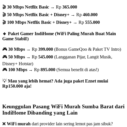
🎬
30 Mbps Netflix Basic
→ Rp
365.000
🎬
50 Mbps Netflix Basic + Disney+
→ Rp
460.000
🎬
100 Mbps Netflix Basic + Disney+
→ Rp
555.000
🔹 Paket Gamer IndiHome (WiFi Paling Murah Buat Main
Game Stabil!)
🎮
30 Mbps
→ Rp
399.000
(Bonus GameQoo & Paket TV Intro)
🎮
50 Mbps
→ Rp
545.000
(Langganan Pijar, Langit Musik,
Disney+ Hotstar)
🎮
100 Mbps
→ Rp
895.000
(Semua benefit di atas!)
💡
Mau yang lebih hemat? Ada juga paket Eznet mulai
Rp150.000 aja!
Keunggulan Pasang WiFi Murah Sumba Barat dari
IndiHome Dibanding yang Lain
❌
WiFi murah
dari provider lain sering lemot pas jam sibuk?