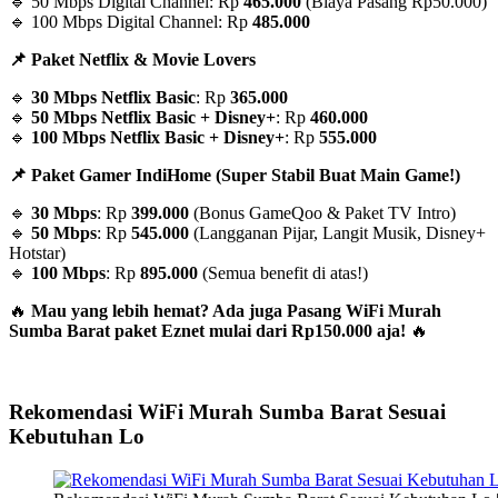
🔹 50 Mbps Digital Channel: Rp
465.000
(Biaya Pasang Rp50.000)
🔹 100 Mbps Digital Channel: Rp
485.000
📌 Paket Netflix & Movie Lovers
🔹
30 Mbps Netflix Basic
: Rp
365.000
🔹
50 Mbps Netflix Basic + Disney+
: Rp
460.000
🔹
100 Mbps Netflix Basic + Disney+
: Rp
555.000
📌 Paket Gamer IndiHome (Super Stabil Buat Main Game!)
🔹
30 Mbps
: Rp
399.000
(Bonus GameQoo & Paket TV Intro)
🔹
50 Mbps
: Rp
545.000
(Langganan Pijar, Langit Musik, Disney+
Hotstar)
🔹
100 Mbps
: Rp
895.000
(Semua benefit di atas!)
🔥
Mau yang lebih hemat? Ada juga Pasang WiFi Murah
Sumba Barat paket Eznet mulai dari Rp150.000 aja!
🔥
Rekomendasi WiFi Murah Sumba Barat Sesuai
Kebutuhan Lo