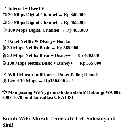
📌
Internet + UseeTV
📺
30 Mbps Digital Channel
→ Rp
340.000
📺
50 Mbps Digital Channel
→ Rp
465.000
📺
100 Mbps Digital Channel
→ Rp
485.000
📌
Paket Netflix & Disney+ Hotstar
🎬
30 Mbps Netflix Basic
→ Rp
365.000
🎬
50 Mbps Netflix Basic + Disney+
→ Rp
460.000
🎬
100 Mbps Netflix Basic + Disney+
→ Rp
555.000
📌
WiFi Murah IndiHome – Paket Paling Hemat!
💰
Eznet 10 Mbps
→
Rp150.000
aja!
💡
Mau pasang WiFi yg murah dan stabil? Hubungi WA 0821-
8088-1070 buat konsultasi GRATIS!
Butuh WiFi Murah Terdekat? Cek Solusinya di
Sini!