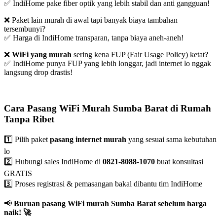
✅ IndiHome pake fiber optik yang lebih stabil dan anti gangguan!
❌ Paket lain murah di awal tapi banyak biaya tambahan
tersembunyi?
✅ Harga di IndiHome transparan, tanpa biaya aneh-aneh!
❌
WiFi yang murah
sering kena FUP (Fair Usage Policy) ketat?
✅ IndiHome punya FUP yang lebih longgar, jadi internet lo nggak
langsung drop drastis!
Cara Pasang WiFi Murah Sumba Barat di Rumah
Tanpa Ribet
1️⃣ Pilih paket
pasang internet murah
yang sesuai sama kebutuhan
lo
2️⃣ Hubungi sales IndiHome di
0821-8088-1070
buat konsultasi
GRATIS
3️⃣ Proses registrasi & pemasangan bakal dibantu tim IndiHome
📢
Buruan pasang WiFi murah Sumba Barat sebelum harga
naik!
🚀