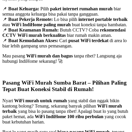
📌
Buat Keluarga:
Pilih
paket internet rumahan murah
biar
semua anggota keluarga bisa pakai tanpa gangguan.
📌
Buat Pekerja Remote:
Lo bisa pilih
internet portable terbaik
atau
WiFi IndiHome paling murah
buat koneksi tanpa hambatan.
📌
Buat Keamanan Rumah:
Butuh CCTV? Coba
rekomendasi
CCTV WiFi murah berkualitas
biar rumah makin aman.
📌
Buat Kemudahan Akses:
Cari
pusat WiFi terdekat
di area lo
biar lebih gampang urus pemasangan.
Mau pasang
WiFi murah dan bagus
tanpa ribet? Langsung aja
hubungi IndiHome sekarang! 🚀
Pasang WiFi Murah Sumba Barat – Pilihan Paling
Tepat Buat Koneksi Stabil di Rumah!
Nyari
WiFi murah untuk rumah
yang stabil dan nggak bikin
kantong bolong? Tenang, sekarang banyak pilihan
WiFi murah
terbaik
yang bisa lo pasang tanpa ribet! Apalagi buat lo yang butuh
paket hemat, ada
WiFi IndiHome 100 ribu perbulan
yang cocok
buat kebutuhan harian.
Buat lo yang masih ragu soal
biaya pasang WiFi murah
, tenang