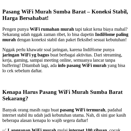
Pasang WiFi Murah Sumba Barat – Koneksi Stabil,
Harga Bersahabat!
Pengen punya
WiFi rumahan murah
tapi takut kena biaya mahal?
Sekarang udah nggak zaman ribet, lo bisa dapetin
IndiHome paling
murah
dengan koneksi stabil dan paket fleksibel sesuai kebutuhan!
Nggak perlu khawatir soal jaringan, karena IndiHome punya
jaringan WiFi yg bagus
buat berbagai aktivitas. Dari streaming,
kerja, gaming, sampai meeting online, semuanya lancar tanpa
buffering! Ditambah lagi, ada
info pasang WiFi murah
yang bisa
lo cek sebelum daftar.
Kenapa Harus Pasang WiFi Murah Sumba Barat
Sekarang?
Banyak orang masih ragu buat
pasang WiFi termurah
, padahal
internet stabil itu udah jadi kebutuhan utama. Nah, di sini gue kasih
beberapa alasan kenapa lo wajib segera daftar!
✅
Langganan WiFi murah
mulai
internet 100 ribuan
, cocok