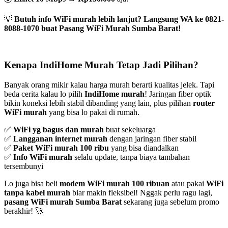
💡
Butuh info WiFi murah lebih lanjut? Langsung WA ke 0821-
8088-1070 buat Pasang WiFi Murah Sumba Barat!
Kenapa IndiHome Murah Tetap Jadi Pilihan?
Banyak orang mikir kalau harga murah berarti kualitas jelek. Tapi
beda cerita kalau lo pilih
IndiHome murah
! Jaringan fiber optik
bikin koneksi lebih stabil dibanding yang lain, plus pilihan
router
WiFi murah
yang bisa lo pakai di rumah.
✅
WiFi yg bagus dan murah
buat sekeluarga
✅
Langganan internet murah
dengan jaringan fiber stabil
✅
Paket WiFi murah 100 ribu
yang bisa diandalkan
✅
Info WiFi murah
selalu update, tanpa biaya tambahan
tersembunyi
Lo juga bisa beli
modem WiFi murah 100 ribuan
atau pakai
WiFi
tanpa kabel murah
biar makin fleksibel! Nggak perlu ragu lagi,
pasang WiFi murah Sumba Barat
sekarang juga sebelum promo
berakhir! 🚀