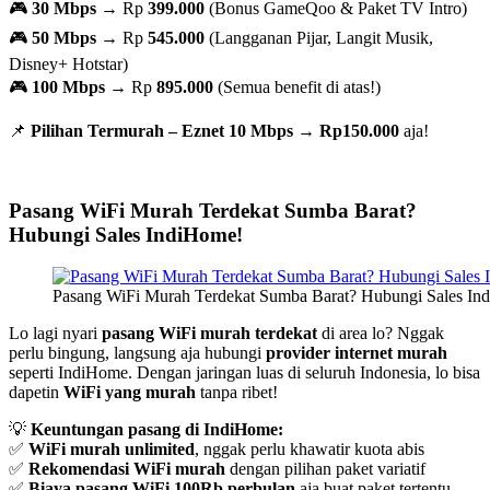
🎮
30 Mbps
→ Rp
399.000
(Bonus GameQoo & Paket TV Intro)
🎮
50 Mbps
→ Rp
545.000
(Langganan Pijar, Langit Musik,
Disney+ Hotstar)
🎮
100 Mbps
→ Rp
895.000
(Semua benefit di atas!)
📌
Pilihan Termurah – Eznet 10 Mbps
→
Rp150.000
aja!
Pasang WiFi Murah Terdekat Sumba Barat?
Hubungi Sales IndiHome!
Pasang WiFi Murah Terdekat Sumba Barat? Hubungi Sales In
Lo lagi nyari
pasang WiFi murah terdekat
di area lo? Nggak
perlu bingung, langsung aja hubungi
provider internet murah
seperti IndiHome. Dengan jaringan luas di seluruh Indonesia, lo bisa
dapetin
WiFi yang murah
tanpa ribet!
💡
Keuntungan pasang di IndiHome:
✅
WiFi murah unlimited
, nggak perlu khawatir kuota abis
✅
Rekomendasi WiFi murah
dengan pilihan paket variatif
✅
Biaya pasang WiFi 100Rb perbulan
aja buat paket tertentu