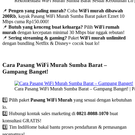
Rekomendasi WiFi Murah Sumba Barat Sesuai Kebutuhan Lo 
📌
Pengen yang paling murah?
Coba
WiFi murah dibawah
200Rb
, kayak Pasang WiFi Murah Sumba Barat paket Eznet 10
Mbps cuma Rp150.000!
📌
Butuh yang kenceng buat keluarga?
Pilih
WiFi rumah
murah
dengan kecepatan minimal 30 Mbps biar nggak rebutan!
📌
Sering streaming & gaming?
Paket
WiFi murah unlimited
dengan bundling Netflix & Disney+ cocok buat lo!
Cara Pasang WiFi Murah Sumba Barat –
Gampang Banget!
Cara Pasang WiFi Murah Sumba Barat – Gampang Banget! | 
1️⃣ Pilih paket
Pasang WiFi Murah
yang sesuai dengan kebutuhan
lo.
2️⃣ Hubungi kontak sales marketing di
0821-8088-1070
buat
konsultasi GRATIS!
3️⃣ Tim IndiHome bakal bantu proses pendaftaran & pemasangan
secepatnya!