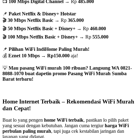
📺
100 Mbps Digital Channel
→ Rp
485.000
📌
Paket Netflix & Disney+ Hotstar
🎬
30 Mbps Netflix Basic
→ Rp
365.000
🎬
50 Mbps Netflix Basic + Disney+
→ Rp
460.000
🎬
100 Mbps Netflix Basic + Disney+
→ Rp
555.000
📌
Pilihan WiFi IndiHome Paling Murah!
💰
Eznet 10 Mbps
→
Rp150.000
aja!
💡
Mau pasang WiFi murah 100 ribuan? Langsung WA 0821-
8088-1070 buat dapetin promo Pasang WiFi Murah Sumba
Barat terbaru!
Home Internet Terbaik – Rekomendasi WiFi Murah
dan Cepat!
Buat lo yang pengen
home WiFi terbaik
, pastikan lo pilih paket
yang sesuai dengan kebutuhan. Jangan cuma tergiur
harga WiFi
perbulan paling murah
, tapi juga cek kestabilan jaringan dan
layanan yang didapat.