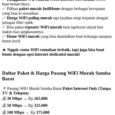
buat hemat biaya.
✅ Pilihan
paket murah IndiHome
dengan berbagai kecepatan
yang bisa lo sesuaikan.
✅
Harga WiFi paling murah
tapi kualitas tetap terjamin dengan
jaringan fiber optik.
✅ Bisa pakai
repeater WiFi murah
buat ngeboost sinyal biar
makin luas jangkauannya.
✅
Home WiFi murah
yang bisa diandalkan buat keluarga maupun
bisnis kecil.
🔥
Nggak cuma WiFi rumahan terbaik, tapi juga bisa buat
bisnis dengan opsi internet dedicated murah!
Daftar Paket & Harga Pasang WiFi Murah Sumba
Barat
📌 Pasang WiFi Murah Sumba Barat
Paket Internet Only (Tanpa
TV & Telepon)
💰
30 Mbps
→ Rp
265.000
💰
50 Mbps
→ Rp
325.000
💰
100 Mbps
→ Rp
375.000