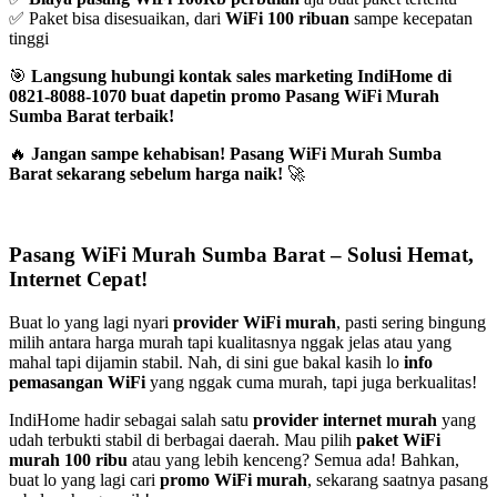
✅ Paket bisa disesuaikan, dari
WiFi 100 ribuan
sampe kecepatan
tinggi
🎯
Langsung hubungi kontak sales marketing IndiHome di
0821-8088-1070 buat dapetin promo Pasang WiFi Murah
Sumba Barat terbaik!
🔥
Jangan sampe kehabisan! Pasang WiFi Murah Sumba
Barat sekarang sebelum harga naik!
🚀
Pasang WiFi Murah Sumba Barat – Solusi Hemat,
Internet Cepat!
Buat lo yang lagi nyari
provider WiFi murah
, pasti sering bingung
milih antara harga murah tapi kualitasnya nggak jelas atau yang
mahal tapi dijamin stabil. Nah, di sini gue bakal kasih lo
info
pemasangan WiFi
yang nggak cuma murah, tapi juga berkualitas!
IndiHome hadir sebagai salah satu
provider internet murah
yang
udah terbukti stabil di berbagai daerah. Mau pilih
paket WiFi
murah 100 ribu
atau yang lebih kenceng? Semua ada! Bahkan,
buat lo yang lagi cari
promo WiFi murah
, sekarang saatnya pasang