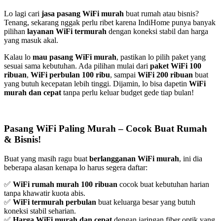
Lo lagi cari
jasa pasang WiFi murah
buat rumah atau bisnis?
Tenang, sekarang nggak perlu ribet karena IndiHome punya banyak
pilihan
layanan WiFi termurah
dengan koneksi stabil dan harga
yang masuk akal.
Kalau lo
mau pasang WiFi murah
, pastikan lo pilih paket yang
sesuai sama kebutuhan. Ada pilihan mulai dari
paket WiFi 100
ribuan
,
WiFi perbulan 100 ribu
, sampai
WiFi 200 ribuan
buat
yang butuh kecepatan lebih tinggi. Dijamin, lo bisa dapetin
WiFi
murah dan cepat
tanpa perlu keluar budget gede tiap bulan!
Pasang WiFi Paling Murah – Cocok Buat Rumah
& Bisnis!
Buat yang masih ragu buat
berlangganan WiFi murah
, ini dia
beberapa alasan kenapa lo harus segera daftar:
✅
WiFi rumah murah 100 ribuan
cocok buat kebutuhan harian
tanpa khawatir kuota abis.
✅
WiFi termurah perbulan
buat keluarga besar yang butuh
koneksi stabil seharian.
✅
Harga WiFi murah dan cepat
dengan jaringan fiber optik yang