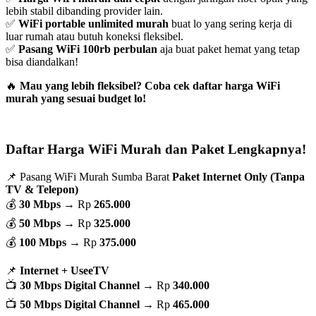
lebih stabil dibanding provider lain.
✅
WiFi portable unlimited murah
buat lo yang sering kerja di
luar rumah atau butuh koneksi fleksibel.
✅
Pasang WiFi 100rb perbulan
aja buat paket hemat yang tetap
bisa diandalkan!
🔥
Mau yang lebih fleksibel? Coba cek daftar harga WiFi
murah yang sesuai budget lo!
Daftar Harga WiFi Murah dan Paket Lengkapnya!
📌 Pasang WiFi Murah Sumba Barat
Paket Internet Only (Tanpa
TV & Telepon)
💰
30 Mbps
→ Rp
265.000
💰
50 Mbps
→ Rp
325.000
💰
100 Mbps
→ Rp
375.000
📌
Internet + UseeTV
📺
30 Mbps Digital Channel
→ Rp
340.000
📺
50 Mbps Digital Channel
→ Rp
465.000