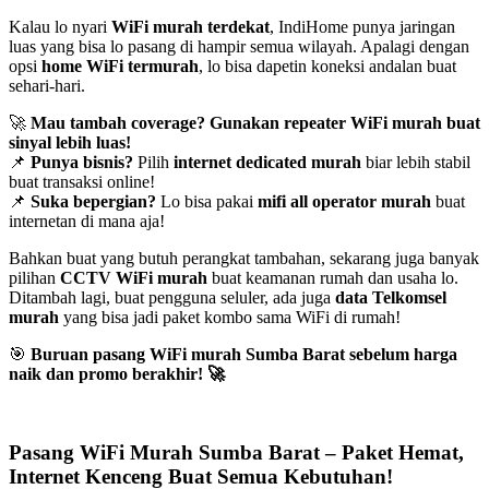
Kalau lo nyari
WiFi murah terdekat
, IndiHome punya jaringan
luas yang bisa lo pasang di hampir semua wilayah. Apalagi dengan
opsi
home WiFi termurah
, lo bisa dapetin koneksi andalan buat
sehari-hari.
🚀
Mau tambah coverage? Gunakan repeater WiFi murah buat
sinyal lebih luas!
📌
Punya bisnis?
Pilih
internet dedicated murah
biar lebih stabil
buat transaksi online!
📌
Suka bepergian?
Lo bisa pakai
mifi all operator murah
buat
internetan di mana aja!
Bahkan buat yang butuh perangkat tambahan, sekarang juga banyak
pilihan
CCTV WiFi murah
buat keamanan rumah dan usaha lo.
Ditambah lagi, buat pengguna seluler, ada juga
data Telkomsel
murah
yang bisa jadi paket kombo sama WiFi di rumah!
🎯
Buruan pasang WiFi murah Sumba Barat sebelum harga
naik dan promo berakhir!
🚀
Pasang WiFi Murah Sumba Barat – Paket Hemat,
Internet Kenceng Buat Semua Kebutuhan!