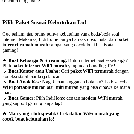
sebelum harga naik!
Pilih Paket Sesuai Kebutuhan Lo!
Gue paham, tiap orang punya kebutuhan yang beda-beda soal
internet. Makanya, IndiHome punya banyak opsi, mulai dari
paket
internet rumah murah
sampai yang cocok buat bisnis atau
gaming!
🔹
Buat Keluarga & Streaming:
Butuh internet buat sekeluarga?
Pilih
paket internet WiFi murah
yang udah bundling TV!
🔹
Buat Kantor atau Usaha:
Cari
paket WiFi termurah
dengan
koneksi stabil biar kerja lancar.
🔹
Buat Anak Kos:
Nggak mau langganan bulanan? Lo bisa coba
WiFi portable murah
atau
mifi murah
yang bisa dibawa ke mana-
mana.
🔹
Buat Gamer:
Pilih IndiHome dengan
modem WiFi murah
yang support gaming tanpa lag!
🔥
Mau yang lebih spesifik? Cek daftar WiFi murah yang
cocok buat kebutuhan lo!