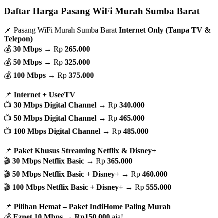
Daftar Harga Pasang WiFi Murah Sumba Barat
📌 Pasang WiFi Murah Sumba Barat
Internet Only (Tanpa TV &
Telepon)
💰
30 Mbps
→ Rp
265.000
💰
50 Mbps
→ Rp
325.000
💰
100 Mbps
→ Rp
375.000
📌
Internet + UseeTV
📺
30 Mbps Digital Channel
→ Rp
340.000
📺
50 Mbps Digital Channel
→ Rp
465.000
📺
100 Mbps Digital Channel
→ Rp
485.000
📌
Paket Khusus Streaming Netflix & Disney+
🎬
30 Mbps Netflix Basic
→ Rp
365.000
🎬
50 Mbps Netflix Basic + Disney+
→ Rp
460.000
🎬
100 Mbps Netflix Basic + Disney+
→ Rp
555.000
📌
Pilihan Hemat – Paket IndiHome Paling Murah
💰
Eznet 10 Mbps
→
Rp150.000
aja!