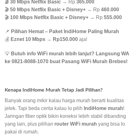
🎬
30 Mbps Netflix Basic
→ Rp
365.000
🎬
50 Mbps Netflix Basic + Disney+
→ Rp
460.000
🎬
100 Mbps Netflix Basic + Disney+
→ Rp
555.000
📌
Pilihan Hemat – Paket IndiHome Paling Murah
💰
Eznet 10 Mbps
→
Rp150.000
aja!
💡
Butuh info WiFi murah lebih lanjut? Langsung WA
ke 0821-8088-1070 buat Pasang WiFi Murah Brebes!
Kenapa IndiHome Murah Tetap Jadi Pilihan?
Banyak orang mikir kalau harga murah berarti kualitas
jelek. Tapi beda cerita kalau lo pilih
IndiHome murah
!
Jaringan fiber optik bikin koneksi lebih stabil dibanding
yang lain, plus pilihan
router WiFi murah
yang bisa lo
pakai di rumah.