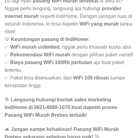
Lo lagi nyari
pasang WiFi murah terdekat
di area lo?
Nggak perlu bingung, langsung aja hubungi
provider
internet murah
seperti IndiHome. Dengan jaringan luas di
seluruh Indonesia, lo bisa dapetin
WiFi yang murah
tanpa
ribet!
💡
Keuntungan pasang di IndiHome:
✅
WiFi murah unlimited
, nggak perlu khawatir kuota abis
✅
Rekomendasi WiFi murah
dengan pilihan paket variatif
✅
Biaya pasang WiFi 100Rb perbulan
aja buat paket
tertentu
✅ Paket bisa disesuaikan, dari
WiFi 100 ribuan
sampe
kecepatan tinggi
🎯
Langsung hubungi kontak sales marketing
IndiHome di 0821-8088-1070 buat dapetin promo
Pasang WiFi Murah Brebes terbaik!
🔥
Jangan sampe kehabisan! Pasang WiFi Murah
Brebes sekarang sebelum harga naik!
🚀