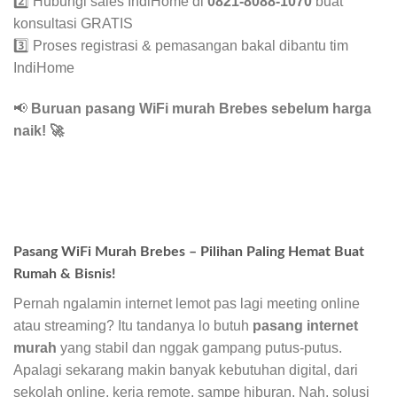
2️⃣ Hubungi sales IndiHome di
0821-8088-1070
buat
konsultasi GRATIS
3️⃣ Proses registrasi & pemasangan bakal dibantu tim
IndiHome
📢
Buruan pasang WiFi murah Brebes sebelum harga
naik!
🚀
Pasang WiFi Murah Brebes – Pilihan Paling Hemat Buat
Rumah & Bisnis!
Pernah ngalamin internet lemot pas lagi meeting online
atau streaming? Itu tandanya lo butuh
pasang internet
murah
yang stabil dan nggak gampang putus-putus.
Apalagi sekarang makin banyak kebutuhan digital, dari
sekolah online, kerja remote, sampe hiburan. Nah, solusi