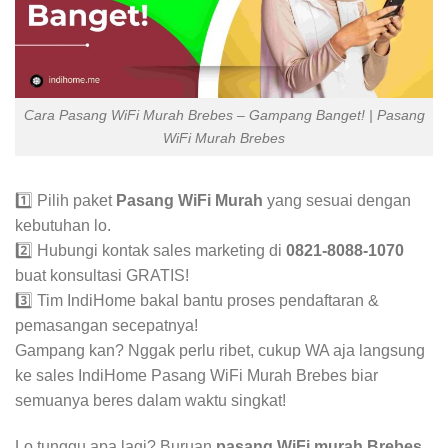
Cara Pasang WiFi Murah Brebes – Gampang Banget! | Pasang
WiFi Murah Brebes
1️⃣ Pilih paket
Pasang WiFi Murah
yang sesuai dengan
kebutuhan lo.
2️⃣ Hubungi kontak sales marketing di
0821-8088-1070
buat konsultasi GRATIS!
3️⃣ Tim IndiHome bakal bantu proses pendaftaran &
pemasangan secepatnya!
Gampang kan? Nggak perlu ribet, cukup WA aja langsung
ke sales IndiHome Pasang WiFi Murah Brebes biar
semuanya beres dalam waktu singkat!
Lo tunggu apa lagi? Buruan
pasang WiFi murah Brebes