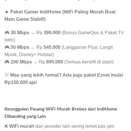
🔹 Paket Gamer IndiHome (WiFi Paling Murah Buat
Main Game Stabil!)
🎮
30 Mbps
→ Rp
399.000
(Bonus GameQoo & Paket TV
Intro)
🎮
50 Mbps
→ Rp
545.000
(Langganan Pijar, Langit
Musik, Disney+ Hotstar)
🎮
100 Mbps
→ Rp
895.000
(Semua benefit di atas!)
💡
Mau yang lebih hemat? Ada juga paket Eznet mulai
Rp150.000 aja!
Keunggulan Pasang WiFi Murah Brebes dari IndiHome
Dibanding yang Lain
❌
WiFi murah
dari provider lain sering lemot pas jam