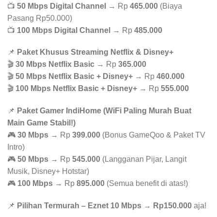
📺
50 Mbps Digital Channel
→ Rp
465.000
(Biaya
Pasang Rp50.000)
📺
100 Mbps Digital Channel
→ Rp
485.000
📌
Paket Khusus Streaming Netflix & Disney+
🎬
30 Mbps Netflix Basic
→ Rp
365.000
🎬
50 Mbps Netflix Basic + Disney+
→ Rp
460.000
🎬
100 Mbps Netflix Basic + Disney+
→ Rp
555.000
📌
Paket Gamer IndiHome (WiFi Paling Murah Buat
Main Game Stabil!)
🎮
30 Mbps
→ Rp
399.000
(Bonus GameQoo & Paket TV
Intro)
🎮
50 Mbps
→ Rp
545.000
(Langganan Pijar, Langit
Musik, Disney+ Hotstar)
🎮
100 Mbps
→ Rp
895.000
(Semua benefit di atas!)
📌
Pilihan Termurah – Eznet 10 Mbps
→
Rp150.000
aja!