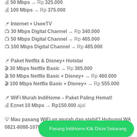
💰
50 Mbps
→ Rp
325.000
💰
100 Mbps
→ Rp
375.000
📌
Internet + UseeTV
📺
30 Mbps Digital Channel
→ Rp
340.000
📺
50 Mbps Digital Channel
→ Rp
465.000
📺
100 Mbps Digital Channel
→ Rp
485.000
📌
Paket Netflix & Disney+ Hotstar
🎬
30 Mbps Netflix Basic
→ Rp
365.000
🎬
50 Mbps Netflix Basic + Disney+
→ Rp
460.000
🎬
100 Mbps Netflix Basic + Disney+
→ Rp
555.000
📌
WiFi Murah IndiHome – Paket Paling Hemat!
💰
Eznet 10 Mbps
→
Rp150.000
aja!
💡
Mau pasang WiFi yg murah dan stabil? Hubungi WA
0821-8088-1070 buat konsultasi GRATIS!
Pasang IndiHome Klik Disini Sekarang