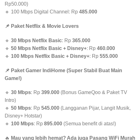
Rp50.000)
🔹 100 Mbps Digital Channel: Rp
485.000
📌 Paket Netflix & Movie Lovers
🔹
30 Mbps Netflix Basic
: Rp
365.000
🔹
50 Mbps Netflix Basic + Disney+
: Rp
460.000
🔹
100 Mbps Netflix Basic + Disney+
: Rp
555.000
📌 Paket Gamer IndiHome (Super Stabil Buat Main
Game!)
🔹
30 Mbps
: Rp
399.000
(Bonus GameQoo & Paket TV
Intro)
🔹
50 Mbps
: Rp
545.000
(Langganan Pijar, Langit Musik,
Disney+ Hotstar)
🔹
100 Mbps
: Rp
895.000
(Semua benefit di atas!)
🔥
Mau yang lebih hemat? Ada juga Pasang WiFi Murah