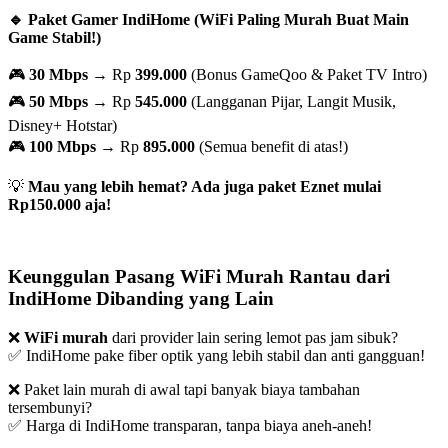
🔹 Paket Gamer IndiHome (WiFi Paling Murah Buat Main
Game Stabil!)
🎮
30 Mbps
→ Rp
399.000
(Bonus GameQoo & Paket TV Intro)
🎮
50 Mbps
→ Rp
545.000
(Langganan Pijar, Langit Musik,
Disney+ Hotstar)
🎮
100 Mbps
→ Rp
895.000
(Semua benefit di atas!)
💡
Mau yang lebih hemat? Ada juga paket Eznet mulai
Rp150.000 aja!
Keunggulan Pasang WiFi Murah Rantau dari
IndiHome Dibanding yang Lain
❌
WiFi murah
dari provider lain sering lemot pas jam sibuk?
✅ IndiHome pake fiber optik yang lebih stabil dan anti gangguan!
❌ Paket lain murah di awal tapi banyak biaya tambahan
tersembunyi?
✅ Harga di IndiHome transparan, tanpa biaya aneh-aneh!