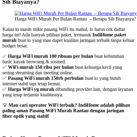
Sih Biayanya?
Harga WiFi Murah Per Bulan Rantau – Berapa Sih Biayanya?
Kalau lo masih mikir pasang WiFi itu mahal, lo harus cek daftar
harga ini! Ada banyak pilihan paket, termasuk
IndiHome paket
murah
buat lo yang mau dapet kualitas jaringan terbaik tanpa keluar
budget besar.
✅
Harga WiFi murah 100 ribuan per bulan
buat kebutuhan
basic kayak browsing & sosmed.
✅
WiFi murah 150 ribu per bulan
buat keluarga kecil yang
sering streaming dan meeting online.
✅
Pasang WiFi murah 150rb perbulan
buat lo yang butuh
internet stabil tapi tetap hemat.
✅
Harga WiFi yg murah
dibanding provider lain, dengan layanan
yang tetap terjamin kualitasnya.
💡
Mau cari operator WiFi terbaik? IndiHome adalah pilihan
paling aman Pasang WiFi Murah Rantau dengan jaringan
fiber optik yang stabil!