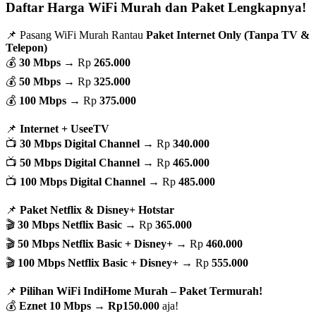
Daftar Harga WiFi Murah dan Paket Lengkapnya!
📌 Pasang WiFi Murah Rantau
Paket Internet Only (Tanpa TV &
Telepon)
💰
30 Mbps
→ Rp
265.000
💰
50 Mbps
→ Rp
325.000
💰
100 Mbps
→ Rp
375.000
📌
Internet + UseeTV
📺
30 Mbps Digital Channel
→ Rp
340.000
📺
50 Mbps Digital Channel
→ Rp
465.000
📺
100 Mbps Digital Channel
→ Rp
485.000
📌
Paket Netflix & Disney+ Hotstar
🎬
30 Mbps Netflix Basic
→ Rp
365.000
🎬
50 Mbps Netflix Basic + Disney+
→ Rp
460.000
🎬
100 Mbps Netflix Basic + Disney+
→ Rp
555.000
📌
Pilihan WiFi IndiHome Murah – Paket Termurah!
💰
Eznet 10 Mbps
→
Rp150.000
aja!