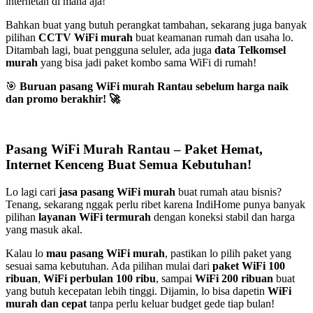
internetan di mana aja!
Bahkan buat yang butuh perangkat tambahan, sekarang juga banyak
pilihan
CCTV WiFi murah
buat keamanan rumah dan usaha lo.
Ditambah lagi, buat pengguna seluler, ada juga
data Telkomsel
murah
yang bisa jadi paket kombo sama WiFi di rumah!
🎯
Buruan pasang WiFi murah Rantau sebelum harga naik
dan promo berakhir!
🚀
Pasang WiFi Murah Rantau – Paket Hemat,
Internet Kenceng Buat Semua Kebutuhan!
Lo lagi cari
jasa pasang WiFi murah
buat rumah atau bisnis?
Tenang, sekarang nggak perlu ribet karena IndiHome punya banyak
pilihan
layanan WiFi termurah
dengan koneksi stabil dan harga
yang masuk akal.
Kalau lo
mau pasang WiFi murah
, pastikan lo pilih paket yang
sesuai sama kebutuhan. Ada pilihan mulai dari
paket WiFi 100
ribuan
,
WiFi perbulan 100 ribu
, sampai
WiFi 200 ribuan
buat
yang butuh kecepatan lebih tinggi. Dijamin, lo bisa dapetin
WiFi
murah dan cepat
tanpa perlu keluar budget gede tiap bulan!