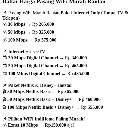
Daftar Harga Pasang WiFi Murah Rantau
📌 Pasang WiFi Murah Rantau
Paket Internet Only (Tanpa TV &
Telepon)
💰
30 Mbps
→ Rp
265.000
💰
50 Mbps
→ Rp
325.000
💰
100 Mbps
→ Rp
375.000
📌
Internet + UseeTV
📺
30 Mbps Digital Channel
→ Rp
340.000
📺
50 Mbps Digital Channel
→ Rp
465.000
📺
100 Mbps Digital Channel
→ Rp
485.000
📌
Paket Netflix & Disney+ Hotstar
🎬
30 Mbps Netflix Basic
→ Rp
365.000
🎬
50 Mbps Netflix Basic + Disney+
→ Rp
460.000
🎬
100 Mbps Netflix Basic + Disney+
→ Rp
555.000
📌
Pilihan WiFi IndiHome Paling Murah!
💰
Eznet 10 Mbps
→
Rp150.000
aja!