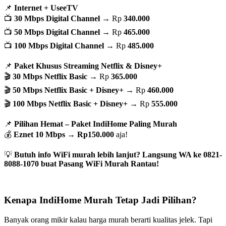
📌
Internet + UseeTV
📺
30 Mbps Digital Channel
→ Rp
340.000
📺
50 Mbps Digital Channel
→ Rp
465.000
📺
100 Mbps Digital Channel
→ Rp
485.000
📌
Paket Khusus Streaming Netflix & Disney+
🎬
30 Mbps Netflix Basic
→ Rp
365.000
🎬
50 Mbps Netflix Basic + Disney+
→ Rp
460.000
🎬
100 Mbps Netflix Basic + Disney+
→ Rp
555.000
📌
Pilihan Hemat – Paket IndiHome Paling Murah
💰
Eznet 10 Mbps
→
Rp150.000
aja!
💡
Butuh info WiFi murah lebih lanjut? Langsung WA ke 0821-
8088-1070 buat Pasang WiFi Murah Rantau!
Kenapa IndiHome Murah Tetap Jadi Pilihan?
Banyak orang mikir kalau harga murah berarti kualitas jelek. Tapi