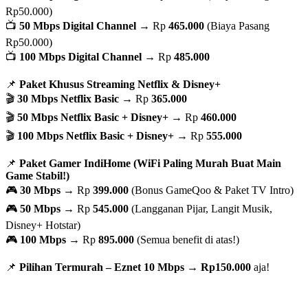
Rp50.000)
📺
50 Mbps Digital Channel
→ Rp
465.000
(Biaya Pasang
Rp50.000)
📺
100 Mbps Digital Channel
→ Rp
485.000
📌
Paket Khusus Streaming Netflix & Disney+
🎬
30 Mbps Netflix Basic
→ Rp
365.000
🎬
50 Mbps Netflix Basic + Disney+
→ Rp
460.000
🎬
100 Mbps Netflix Basic + Disney+
→ Rp
555.000
📌
Paket Gamer IndiHome (WiFi Paling Murah Buat Main
Game Stabil!)
🎮
30 Mbps
→ Rp
399.000
(Bonus GameQoo & Paket TV Intro)
🎮
50 Mbps
→ Rp
545.000
(Langganan Pijar, Langit Musik,
Disney+ Hotstar)
🎮
100 Mbps
→ Rp
895.000
(Semua benefit di atas!)
📌
Pilihan Termurah – Eznet 10 Mbps
→
Rp150.000
aja!