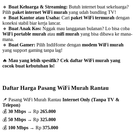
🔹
Buat Keluarga & Streaming:
Butuh internet buat sekeluarga?
Pilih
paket internet WiFi murah
yang udah bundling TV!
🔹
Buat Kantor atau Usaha:
Cari
paket WiFi termurah
dengan
koneksi stabil biar kerja lancar.
🔹
Buat Anak Kos:
Nggak mau langganan bulanan? Lo bisa coba
WiFi portable murah
atau
mifi murah
yang bisa dibawa ke mana-
mana.
🔹
Buat Gamer:
Pilih IndiHome dengan
modem WiFi murah
yang support gaming tanpa lag!
🔥
Mau yang lebih spesifik? Cek daftar WiFi murah yang
cocok buat kebutuhan lo!
Daftar Harga Pasang WiFi Murah Rantau
📌 Pasang WiFi Murah Rantau
Internet Only (Tanpa TV &
Telepon)
💰
30 Mbps
→ Rp
265.000
💰
50 Mbps
→ Rp
325.000
💰
100 Mbps
→ Rp
375.000