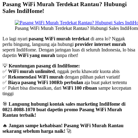
Pasang WiFi Murah Terdekat Rantau? Hubungi
Sales IndiHome!
Pasang WiFi Murah Terdekat Rantau? Hubungi Sales IndiHom
Lo lagi nyari
pasang WiFi murah terdekat
di area lo? Nggak
perlu bingung, langsung aja hubungi
provider internet murah
seperti IndiHome. Dengan jaringan luas di seluruh Indonesia, lo bisa
dapetin
WiFi yang murah
tanpa ribet!
💡
Keuntungan pasang di IndiHome:
✅
WiFi murah unlimited
, nggak perlu khawatir kuota abis
✅
Rekomendasi WiFi murah
dengan pilihan paket variatif
✅
Biaya pasang WiFi 100Rb perbulan
aja buat paket tertentu
✅ Paket bisa disesuaikan, dari
WiFi 100 ribuan
sampe kecepatan
tinggi
🎯
Langsung hubungi kontak sales marketing IndiHome di
0821-8088-1070 buat dapetin promo Pasang WiFi Murah
Rantau terbaik!
🔥
Jangan sampe kehabisan! Pasang WiFi Murah Rantau
sekarang sebelum harga naik!
🚀