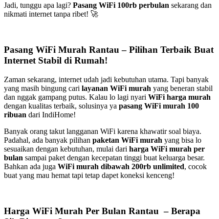
Jadi, tunggu apa lagi?
Pasang WiFi 100rb perbulan
sekarang dan
nikmati internet tanpa ribet! 🚀
Pasang WiFi Murah Rantau – Pilihan Terbaik Buat
Internet Stabil di Rumah!
Zaman sekarang, internet udah jadi kebutuhan utama. Tapi banyak
yang masih bingung cari
layanan WiFi murah
yang beneran stabil
dan nggak gampang putus. Kalau lo lagi nyari
WiFi harga murah
dengan kualitas terbaik, solusinya ya
pasang WiFi murah 100
ribuan
dari IndiHome!
Banyak orang takut langganan WiFi karena khawatir soal biaya.
Padahal, ada banyak pilihan
paketan WiFi murah
yang bisa lo
sesuaikan dengan kebutuhan, mulai dari
harga WiFi murah per
bulan
sampai paket dengan kecepatan tinggi buat keluarga besar.
Bahkan ada juga
WiFi murah dibawah 200rb unlimited
, cocok
buat yang mau hemat tapi tetap dapet koneksi kenceng!
Harga WiFi Murah Per Bulan Rantau – Berapa