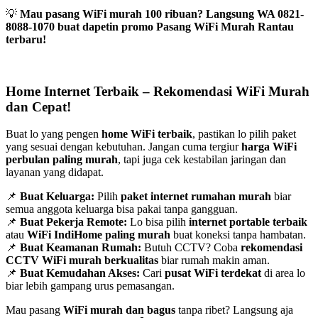
💡
Mau pasang WiFi murah 100 ribuan? Langsung WA 0821-
8088-1070 buat dapetin promo Pasang WiFi Murah Rantau
terbaru!
Home Internet Terbaik – Rekomendasi WiFi Murah
dan Cepat!
Buat lo yang pengen
home WiFi terbaik
, pastikan lo pilih paket
yang sesuai dengan kebutuhan. Jangan cuma tergiur
harga WiFi
perbulan paling murah
, tapi juga cek kestabilan jaringan dan
layanan yang didapat.
📌
Buat Keluarga:
Pilih
paket internet rumahan murah
biar
semua anggota keluarga bisa pakai tanpa gangguan.
📌
Buat Pekerja Remote:
Lo bisa pilih
internet portable terbaik
atau
WiFi IndiHome paling murah
buat koneksi tanpa hambatan.
📌
Buat Keamanan Rumah:
Butuh CCTV? Coba
rekomendasi
CCTV WiFi murah berkualitas
biar rumah makin aman.
📌
Buat Kemudahan Akses:
Cari
pusat WiFi terdekat
di area lo
biar lebih gampang urus pemasangan.
Mau pasang
WiFi murah dan bagus
tanpa ribet? Langsung aja