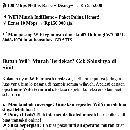
🎬
100 Mbps Netflix Basic + Disney+
→ Rp
555.000
📌
WiFi Murah IndiHome – Paket Paling Hemat!
💰
Eznet 10 Mbps
→
Rp150.000
aja!
💡
Mau pasang WiFi yg murah dan stabil? Hubungi WA 0821-
8088-1070 buat konsultasi GRATIS!
Butuh WiFi Murah Terdekat? Cek Solusinya di
Sini!
Kalau lo nyari
WiFi murah terdekat
, IndiHome punya jaringan
luas yang bisa lo pasang di hampir semua wilayah. Apalagi dengan
opsi
home WiFi termurah
, lo bisa dapetin koneksi andalan buat
sehari-hari.
🚀
Mau tambah coverage? Gunakan repeater WiFi murah buat
sinyal lebih luas!
📌
Punya bisnis?
Pilih
internet dedicated murah
biar lebih stabil
buat transaksi online!
📌
Suka bepergian?
Lo bisa pakai
mifi all operator murah
buat