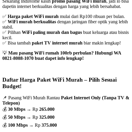
Sekarang IndiHome kasih
promo pasang WiFi murah
, jadi lo bisa
dapetin internet berkualitas dengan harga yang lebih bersahabat.
✅
Harga paket WiFi murah
mulai dari Rp100 ribuan per bulan.
✅
WiFi murah berkualitas
dengan jaringan fiber optik yang lebih
stabil.
✅ Pilihan
WiFi paling murah dan bagus
buat keluarga atau bisnis
kecil.
✅ Bisa tambah
paket TV internet murah
biar makin lengkap!
💡
Mau pasang WiFi rumah 100rb perbulan? Hubungi WA
0821-8088-1070 buat dapet info lengkap!
Daftar Harga Paket WiFi Murah – Pilih Sesuai
Budget!
📌 Pasang WiFi Murah Rantau
Paket Internet Only (Tanpa TV &
Telepon)
💰
30 Mbps
→ Rp
265.000
💰
50 Mbps
→ Rp
325.000
💰
100 Mbps
→ Rp
375.000