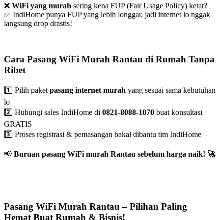
❌
WiFi yang murah
sering kena FUP (Fair Usage Policy) ketat?
✅ IndiHome punya FUP yang lebih longgar, jadi internet lo nggak
langsung drop drastis!
Cara Pasang WiFi Murah Rantau di Rumah Tanpa
Ribet
1️⃣ Pilih paket
pasang internet murah
yang sesuai sama kebutuhan
lo
2️⃣ Hubungi sales IndiHome di
0821-8088-1070
buat konsultasi
GRATIS
3️⃣ Proses registrasi & pemasangan bakal dibantu tim IndiHome
📢
Buruan pasang WiFi murah Rantau sebelum harga naik!
🚀
Pasang WiFi Murah Rantau – Pilihan Paling
Hemat Buat Rumah & Bisnis!