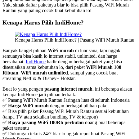
Yuk, simak daftar paketnya biar lo bisa pilih Pasang WiFi Murah
Rantau yang paling cocok buat kebutuhan lo!
Kenapa Harus Pilih IndiHome?
Kenapa Harus Pilih IndiHome? | Pasang WiFi Murah Rantau
Banyak banget pilihan
WiFi murah
di luar sana, tapi nggak
semuanya bisa kasih lo internet stabil, unlimited, dan harga
bersahabat.
IndiHome
hadir dengan berbagai paket yang bisa
disesuaikan sama kebutuhan lo, dari paket
WiFi Murah 100
Ribuan
,
WiFi murah unlimited
, sampai yang cocok buat
streaming Netflix & Disney+ Hotstar.
Buat lo yang pengen
pasang internet murah
, ini beberapa alasan
kenapa IndiHome jadi pilihan terbaik:
✅ Pasang WiFi Murah Rantau Jaringan luas di seluruh Indonesia
✅
Harga WiFi murah
dengan berbagai pilihan paket
✅ Bisa pilih paket Pasang WiFi Murah Rantau sesuai kebutuhan
(tanpa TV atau sekalian bundling TV & telepon)
✅
Biaya pasang WiFi 100Rb perbulan
doang buat beberapa
paket tertentu
✅ Dukungan teknis 24/7 biar lo nggak repot buat Pasang WiFi