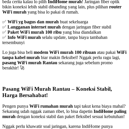
beda cerita kalau lo pilih
IndiHome murah
! Jaringan fiber optik
bikin koneksi lebih stabil dibanding yang lain, plus pilihan
router
WiFi murah
yang bisa lo pakai di rumah.
✅
WiFi yg bagus dan murah
buat sekeluarga
✅
Langganan internet murah
dengan jaringan fiber stabil
✅
Paket WiFi murah 100 ribu
yang bisa diandalkan
✅
Info WiFi murah
selalu update, tanpa biaya tambahan
tersembunyi
Lo juga bisa beli
modem WiFi murah 100 ribuan
atau pakai
WiFi
tanpa kabel murah
biar makin fleksibel! Nggak perlu ragu lagi,
pasang WiFi murah Rantau
sekarang juga sebelum promo
berakhir! 🚀
Pasang WiFi Murah Rantau – Koneksi Stabil,
Harga Bersahabat!
Pengen punya
WiFi rumahan murah
tapi takut kena biaya mahal?
Sekarang udah nggak zaman ribet, lo bisa dapetin
IndiHome paling
murah
dengan koneksi stabil dan paket fleksibel sesuai kebutuhan!
Nggak perlu khawatir soal jaringan, karena IndiHome punya