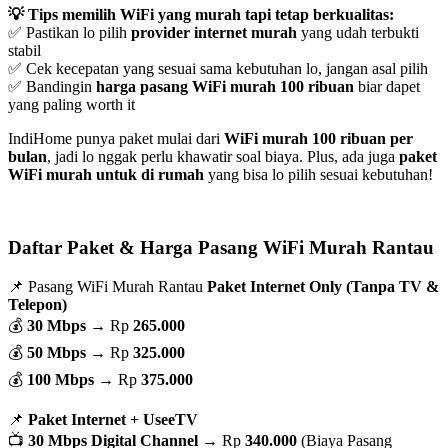
💡 Tips memilih WiFi yang murah tapi tetap berkualitas:
✅ Pastikan lo pilih
provider internet murah
yang udah terbukti
stabil
✅ Cek kecepatan yang sesuai sama kebutuhan lo, jangan asal pilih
✅ Bandingin
harga pasang WiFi murah 100 ribuan
biar dapet
yang paling worth it
IndiHome punya paket mulai dari
WiFi murah 100 ribuan per
bulan
, jadi lo nggak perlu khawatir soal biaya. Plus, ada juga
paket
WiFi murah untuk di rumah
yang bisa lo pilih sesuai kebutuhan!
Daftar Paket & Harga Pasang WiFi Murah Rantau
📌 Pasang WiFi Murah Rantau
Paket Internet Only (Tanpa TV &
Telepon)
💰
30 Mbps
→ Rp
265.000
💰
50 Mbps
→ Rp
325.000
💰
100 Mbps
→ Rp
375.000
📌
Paket Internet + UseeTV
📺
30 Mbps Digital Channel
→ Rp
340.000
(Biaya Pasang