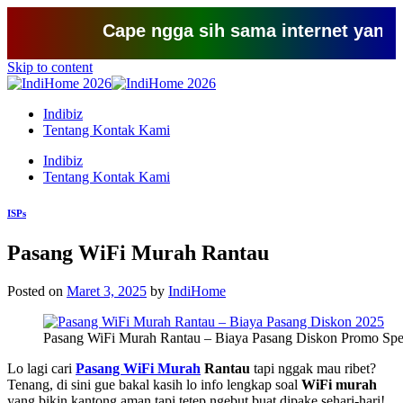
Cape ngga sih sama internet yang lemot?
Skip to content
Indibiz
Tentang Kontak Kami
Indibiz
Tentang Kontak Kami
ISPs
Pasang WiFi Murah Rantau
Posted on
Maret 3, 2025
by
IndiHome
Pasang WiFi Murah Rantau – Biaya Pasang Diskon Promo Spe
Lo lagi cari
Pasang WiFi Murah
Rantau
tapi nggak mau ribet?
Tenang, di sini gue bakal kasih lo info lengkap soal
WiFi murah
yang bikin kantong aman tapi tetep ngebut buat dipake sehari-hari!