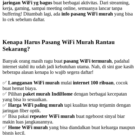
jaringan WiFi yg bagus
buat berbagai aktivitas. Dari streaming,
kerja, gaming, sampai meeting online, semuanya lancar tanpa
buffering! Ditambah lagi, ada
info pasang WiFi murah
yang bisa
lo cek sebelum daftar.
Kenapa Harus Pasang WiFi Murah Rantau
Sekarang?
Banyak orang masih ragu buat
pasang WiFi termurah
, padahal
internet stabil itu udah jadi kebutuhan utama. Nah, di sini gue kasih
beberapa alasan kenapa lo wajib segera daftar!
✅
Langganan WiFi murah
mulai
internet 100 ribuan
, cocok
buat hemat biaya.
✅ Pilihan
paket murah IndiHome
dengan berbagai kecepatan
yang bisa lo sesuaikan.
✅
Harga WiFi paling murah
tapi kualitas tetap terjamin dengan
jaringan fiber optik.
✅ Bisa pakai
repeater WiFi murah
buat ngeboost sinyal biar
makin luas jangkauannya.
✅
Home WiFi murah
yang bisa diandalkan buat keluarga maupun
bisnis kecil.