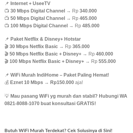
📌
Internet + UseeTV
📺
30 Mbps Digital Channel
→ Rp
340.000
📺
50 Mbps Digital Channel
→ Rp
465.000
📺
100 Mbps Digital Channel
→ Rp
485.000
📌
Paket Netflix & Disney+ Hotstar
🎬
30 Mbps Netflix Basic
→ Rp
365.000
🎬
50 Mbps Netflix Basic + Disney+
→ Rp
460.000
🎬
100 Mbps Netflix Basic + Disney+
→ Rp
555.000
📌
WiFi Murah IndiHome – Paket Paling Hemat!
💰
Eznet 10 Mbps
→
Rp150.000
aja!
💡
Mau pasang WiFi yg murah dan stabil? Hubungi WA
0821-8088-1070 buat konsultasi GRATIS!
Butuh WiFi Murah Terdekat? Cek Solusinya di Sini!