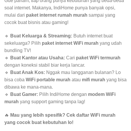
Gue paham, tiap orang punya kebutuhan yang beda-beda
soal internet. Makanya, IndiHome punya banyak opsi,
mulai dari
paket internet rumah murah
sampai yang
cocok buat bisnis atau gaming!
🔹
Buat Keluarga & Streaming:
Butuh internet buat
sekeluarga? Pilih
paket internet WiFi murah
yang udah
bundling TV!
🔹
Buat Kantor atau Usaha:
Cari
paket WiFi termurah
dengan koneksi stabil biar kerja lancar.
🔹
Buat Anak Kos:
Nggak mau langganan bulanan? Lo
bisa coba
WiFi portable murah
atau
mifi murah
yang bisa
dibawa ke mana-mana.
🔹
Buat Gamer:
Pilih IndiHome dengan
modem WiFi
murah
yang support gaming tanpa lag!
🔥
Mau yang lebih spesifik? Cek daftar WiFi murah
yang cocok buat kebutuhan lo!