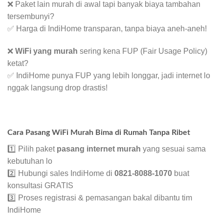
❌ Paket lain murah di awal tapi banyak biaya tambahan
tersembunyi?
✅ Harga di IndiHome transparan, tanpa biaya aneh-aneh!
❌
WiFi yang murah
sering kena FUP (Fair Usage Policy)
ketat?
✅ IndiHome punya FUP yang lebih longgar, jadi internet lo
nggak langsung drop drastis!
Cara Pasang WiFi Murah Bima di Rumah Tanpa Ribet
1️⃣ Pilih paket
pasang internet murah
yang sesuai sama
kebutuhan lo
2️⃣ Hubungi sales IndiHome di
0821-8088-1070
buat
konsultasi GRATIS
3️⃣ Proses registrasi & pemasangan bakal dibantu tim
IndiHome