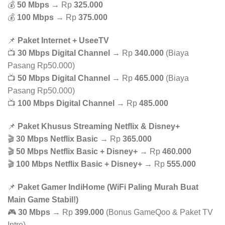
💰
50 Mbps
→ Rp
325.000
💰
100 Mbps
→ Rp
375.000
📌
Paket Internet + UseeTV
📺
30 Mbps Digital Channel
→ Rp
340.000
(Biaya
Pasang Rp50.000)
📺
50 Mbps Digital Channel
→ Rp
465.000
(Biaya
Pasang Rp50.000)
📺
100 Mbps Digital Channel
→ Rp
485.000
📌
Paket Khusus Streaming Netflix & Disney+
🎬
30 Mbps Netflix Basic
→ Rp
365.000
🎬
50 Mbps Netflix Basic + Disney+
→ Rp
460.000
🎬
100 Mbps Netflix Basic + Disney+
→ Rp
555.000
📌
Paket Gamer IndiHome (WiFi Paling Murah Buat
Main Game Stabil!)
🎮
30 Mbps
→ Rp
399.000
(Bonus GameQoo & Paket TV
Intro)