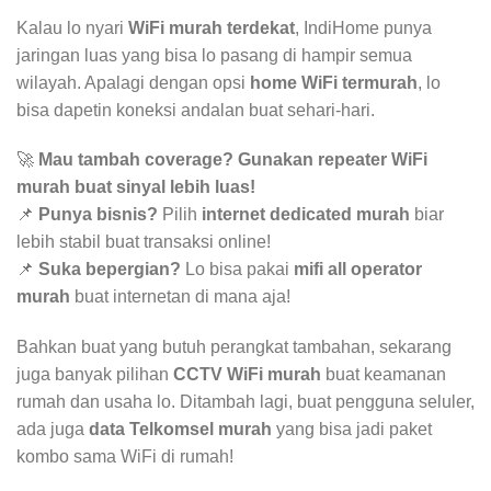
Kalau lo nyari
WiFi murah terdekat
, IndiHome punya
jaringan luas yang bisa lo pasang di hampir semua
wilayah. Apalagi dengan opsi
home WiFi termurah
, lo
bisa dapetin koneksi andalan buat sehari-hari.
🚀
Mau tambah coverage? Gunakan repeater WiFi
murah buat sinyal lebih luas!
📌
Punya bisnis?
Pilih
internet dedicated murah
biar
lebih stabil buat transaksi online!
📌
Suka bepergian?
Lo bisa pakai
mifi all operator
murah
buat internetan di mana aja!
Bahkan buat yang butuh perangkat tambahan, sekarang
juga banyak pilihan
CCTV WiFi murah
buat keamanan
rumah dan usaha lo. Ditambah lagi, buat pengguna seluler,
ada juga
data Telkomsel murah
yang bisa jadi paket
kombo sama WiFi di rumah!