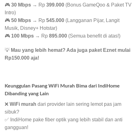
🎮
30 Mbps
→ Rp
399.000
(Bonus GameQoo & Paket TV
Intro)
🎮
50 Mbps
→ Rp
545.000
(Langganan Pijar, Langit
Musik, Disney+ Hotstar)
🎮
100 Mbps
→ Rp
895.000
(Semua benefit di atas!)
💡
Mau yang lebih hemat? Ada juga paket Eznet mulai
Rp150.000 aja!
Keunggulan Pasang WiFi Murah Bima dari IndiHome
Dibanding yang Lain
❌
WiFi murah
dari provider lain sering lemot pas jam
sibuk?
✅ IndiHome pake fiber optik yang lebih stabil dan anti
gangguan!