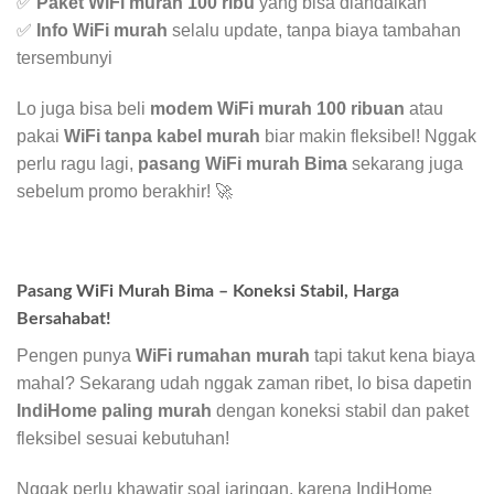
✅
Paket WiFi murah 100 ribu
yang bisa diandalkan
✅
Info WiFi murah
selalu update, tanpa biaya tambahan
tersembunyi
Lo juga bisa beli
modem WiFi murah 100 ribuan
atau
pakai
WiFi tanpa kabel murah
biar makin fleksibel! Nggak
perlu ragu lagi,
pasang WiFi murah Bima
sekarang juga
sebelum promo berakhir! 🚀
Pasang WiFi Murah Bima – Koneksi Stabil, Harga
Bersahabat!
Pengen punya
WiFi rumahan murah
tapi takut kena biaya
mahal? Sekarang udah nggak zaman ribet, lo bisa dapetin
IndiHome paling murah
dengan koneksi stabil dan paket
fleksibel sesuai kebutuhan!
Nggak perlu khawatir soal jaringan, karena IndiHome