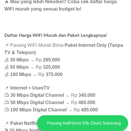
🔥
Mau yang lebih fleksibel? Coba cek daftar harga
WiFi murah yang sesuai budget lo!
Daftar Harga WiFi Murah dan Paket Lengkapnya!
📌 Pasang WiFi Murah Bima
Paket Internet Only (Tanpa
TV & Telepon)
💰
30 Mbps
→ Rp
265.000
💰
50 Mbps
→ Rp
325.000
💰
100 Mbps
→ Rp
375.000
📌
Internet + UseeTV
📺
30 Mbps Digital Channel
→ Rp
340.000
📺
50 Mbps Digital Channel
→ Rp
465.000
📺
100 Mbps Digital Channel
→ Rp
485.000
Pasang IndiHome Klik Disini Sekarang
📌
Paket Netflix & Disney+ Hotstar
🎬
30 Mbps Netflix Basic
→ Rp
365.000