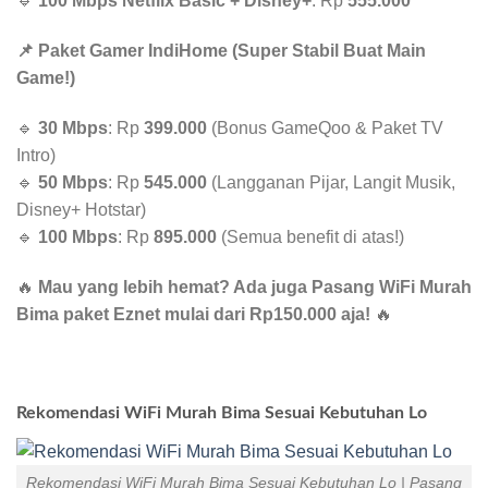
🔹
100 Mbps Netflix Basic + Disney+
: Rp
555.000
📌 Paket Gamer IndiHome (Super Stabil Buat Main
Game!)
🔹
30 Mbps
: Rp
399.000
(Bonus GameQoo & Paket TV
Intro)
🔹
50 Mbps
: Rp
545.000
(Langganan Pijar, Langit Musik,
Disney+ Hotstar)
🔹
100 Mbps
: Rp
895.000
(Semua benefit di atas!)
🔥
Mau yang lebih hemat? Ada juga Pasang WiFi Murah
Bima paket Eznet mulai dari Rp150.000 aja!
🔥
Rekomendasi WiFi Murah Bima Sesuai Kebutuhan Lo
Rekomendasi WiFi Murah Bima Sesuai Kebutuhan Lo | Pasang