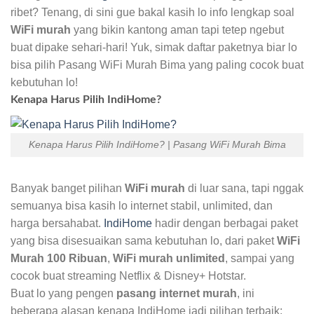
ribet? Tenang, di sini gue bakal kasih lo info lengkap soal
WiFi murah
yang bikin kantong aman tapi tetep ngebut
buat dipake sehari-hari! Yuk, simak daftar paketnya biar lo
bisa pilih Pasang WiFi Murah Bima yang paling cocok buat
kebutuhan lo!
Kenapa Harus Pilih IndiHome?
Kenapa Harus Pilih IndiHome? | Pasang WiFi Murah Bima
Banyak banget pilihan
WiFi murah
di luar sana, tapi nggak
semuanya bisa kasih lo internet stabil, unlimited, dan
harga bersahabat.
IndiHome
hadir dengan berbagai paket
yang bisa disesuaikan sama kebutuhan lo, dari paket
WiFi
Murah 100 Ribuan
,
WiFi murah unlimited
, sampai yang
cocok buat streaming Netflix & Disney+ Hotstar.
Buat lo yang pengen
pasang internet murah
, ini
beberapa alasan kenapa IndiHome jadi pilihan terbaik: