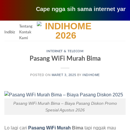
Cape ngga sih sama internet yang lemot
Skip
Tentang
to
Indibiz
Kontak
content
Kami
INTERNET & TELECOM
Pasang WiFi Murah Bima
POSTED ON
MARET 3, 2025
BY
INDIHOME
Pasang WiFi Murah Bima – Biaya Pasang Diskon Promo
Spesial Agustus 2026
Lo lagi cari
Pasang WiFi Murah
Bima
tapi nggak mau