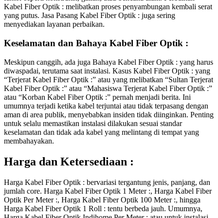
Kabel Fiber Optik : melibatkan proses penyambungan kembali serat
yang putus. Jasa Pasang Kabel Fiber Optik : juga sering
menyediakan layanan perbaikan.
Keselamatan dan Bahaya Kabel Fiber Optik :
Meskipun canggih, ada juga Bahaya Kabel Fiber Optik : yang harus
diwaspadai, terutama saat instalasi. Kasus Kabel Fiber Optik : yang
“Terjerat Kabel Fiber Optik :” atau yang melibatkan “Sultan Terjerat
Kabel Fiber Optik :” atau “Mahasiswa Terjerat Kabel Fiber Optik :”
atau “Korban Kabel Fiber Optik :” pernah menjadi berita. Ini
umumnya terjadi ketika kabel terjuntai atau tidak terpasang dengan
aman di area publik, menyebabkan insiden tidak diinginkan. Penting
untuk selalu memastikan instalasi dilakukan sesuai standar
keselamatan dan tidak ada kabel yang melintang di tempat yang
membahayakan.
Harga dan Ketersediaan :
Harga Kabel Fiber Optik : bervariasi tergantung jenis, panjang, dan
jumlah core. Harga Kabel Fiber Optik 1 Meter :, Harga Kabel Fiber
Optik Per Meter :, Harga Kabel Fiber Optik 100 Meter :, hingga
Harga Kabel Fiber Optik 1 Roll : tentu berbeda jauh. Umumnya,
Harga Kabel Fiber Optik Indihome Per Meter : atau untuk instalasi