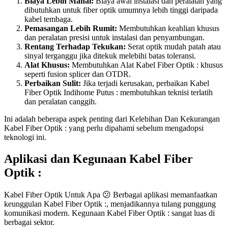
Biaya Lebih Mahal:
Biaya awal instalasi dan peralatan yang
dibutuhkan untuk fiber optik umumnya lebih tinggi daripada
kabel tembaga.
Pemasangan Lebih Rumit:
Membutuhkan keahlian khusus
dan peralatan presisi untuk instalasi dan penyambungan.
Rentang Terhadap Tekukan:
Serat optik mudah patah atau
sinyal terganggu jika ditekuk melebihi batas toleransi.
Alat Khusus:
Membutuhkan Alat Kabel Fiber Optik : khusus
seperti fusion splicer dan OTDR.
Perbaikan Sulit:
Jika terjadi kerusakan, perbaikan Kabel
Fiber Optik Indihome Putus : membutuhkan teknisi terlatih
dan peralatan canggih.
Ini adalah beberapa aspek penting dari Kelebihan Dan Kekurangan
Kabel Fiber Optik : yang perlu dipahami sebelum mengadopsi
teknologi ini.
Aplikasi dan Kegunaan Kabel Fiber
Optik :
Kabel Fiber Optik Untuk Apa 😕 Berbagai aplikasi memanfaatkan
keunggulan Kabel Fiber Optik :, menjadikannya tulang punggung
komunikasi modern. Kegunaan Kabel Fiber Optik : sangat luas di
berbagai sektor.