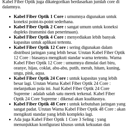
Kabel Fiber Optik juga dikategorikan berdasarkan jumlah core di
dalamnya.
Kabel Fiber Optik 1 Core :
umumnya digunakan untuk
koneksi point-to-point sederhana.
Kabel Fiber Optik 2 Core :
sangat umum untuk koneksi
dupleks (transmisi dan penerimaan).
Kabel Fiber Optik 4 Core :
menyediakan lebih banyak
kapasitas untuk aplikasi tertentu.
Kabel Fiber Optik 12 Core :
sering digunakan dalam
distribusi jaringan yang lebih besar. Urutan Kabel Fiber Optik
12 Core : biasanya mengikuti standar warna tertentu. Warna
Kabel Fiber Optik 12 Core : umumnya dimulai dari biru,
oranye, hijau, coklat, abu-abu, putih, merah, hitam, kuning,
ungu, pink, aqua.
Kabel Fiber Optik 24 Core :
untuk kapasitas yang lebih
besar lagi. Urutan Warna Kabel Fiber Optik 24 Core :
melanjutkan pola ini. Jual Kabel Fiber Optik 24 Core
Supreme : adalah salah satu merek terkenal. Kabel Fiber
Optik 24 Core Supreme : dikenal akan kualitasnya.
Kabel Fiber Optik 48 Core :
untuk kebutuhan jaringan yang
sangat padat. Urutan Warna Kabel Fiber Optik 48 Core : akan
mengikuti standar yang lebih kompleks lagi.
Ada juga Kabel Fiber Optik 1 Core 3 Seling : yang
menunjukkan konfigurasi khusus untuk kekuatan dan