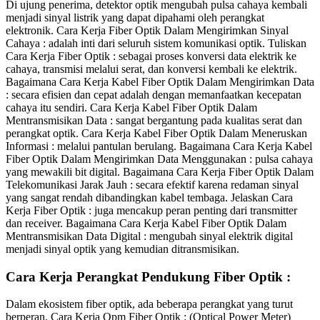
Di ujung penerima, detektor optik mengubah pulsa cahaya kembali
menjadi sinyal listrik yang dapat dipahami oleh perangkat
elektronik. Cara Kerja Fiber Optik Dalam Mengirimkan Sinyal
Cahaya : adalah inti dari seluruh sistem komunikasi optik. Tuliskan
Cara Kerja Fiber Optik : sebagai proses konversi data elektrik ke
cahaya, transmisi melalui serat, dan konversi kembali ke elektrik.
Bagaimana Cara Kerja Kabel Fiber Optik Dalam Mengirimkan Data
: secara efisien dan cepat adalah dengan memanfaatkan kecepatan
cahaya itu sendiri. Cara Kerja Kabel Fiber Optik Dalam
Mentransmisikan Data : sangat bergantung pada kualitas serat dan
perangkat optik. Cara Kerja Kabel Fiber Optik Dalam Meneruskan
Informasi : melalui pantulan berulang. Bagaimana Cara Kerja Kabel
Fiber Optik Dalam Mengirimkan Data Menggunakan : pulsa cahaya
yang mewakili bit digital. Bagaimana Cara Kerja Fiber Optik Dalam
Telekomunikasi Jarak Jauh : secara efektif karena redaman sinyal
yang sangat rendah dibandingkan kabel tembaga. Jelaskan Cara
Kerja Fiber Optik : juga mencakup peran penting dari transmitter
dan receiver. Bagaimana Cara Kerja Kabel Fiber Optik Dalam
Mentransmisikan Data Digital : mengubah sinyal elektrik digital
menjadi sinyal optik yang kemudian ditransmisikan.
Cara Kerja Perangkat Pendukung Fiber Optik :
Dalam ekosistem fiber optik, ada beberapa perangkat yang turut
berperan. Cara Kerja Opm Fiber Optik : (Optical Power Meter)