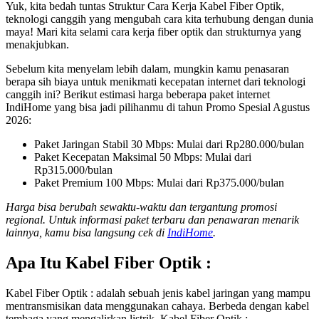
Yuk, kita bedah tuntas Struktur Cara Kerja Kabel Fiber Optik,
teknologi canggih yang mengubah cara kita terhubung dengan dunia
maya! Mari kita selami cara kerja fiber optik dan strukturnya yang
menakjubkan.
Sebelum kita menyelam lebih dalam, mungkin kamu penasaran
berapa sih biaya untuk menikmati kecepatan internet dari teknologi
canggih ini? Berikut estimasi harga beberapa paket internet
IndiHome yang bisa jadi pilihanmu di tahun Promo Spesial Agustus
2026:
Paket Jaringan Stabil 30 Mbps: Mulai dari Rp280.000/bulan
Paket Kecepatan Maksimal 50 Mbps: Mulai dari
Rp315.000/bulan
Paket Premium 100 Mbps: Mulai dari Rp375.000/bulan
Harga bisa berubah sewaktu-waktu dan tergantung promosi
regional. Untuk informasi paket terbaru dan penawaran menarik
lainnya, kamu bisa langsung cek di
IndiHome
.
Apa Itu Kabel Fiber Optik :
Kabel Fiber Optik : adalah sebuah jenis kabel jaringan yang mampu
mentransmisikan data menggunakan cahaya. Berbeda dengan kabel
tembaga yang mengalirkan listrik, Kabel Fiber Optik :