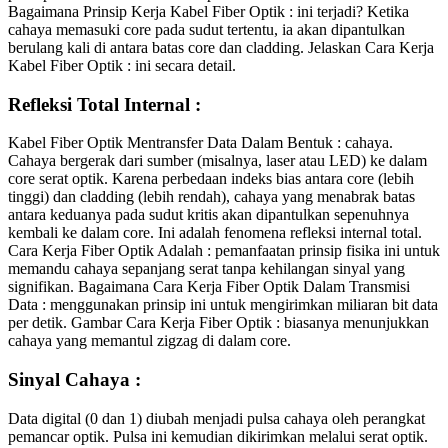
Bagaimana Prinsip Kerja Kabel Fiber Optik : ini terjadi? Ketika
cahaya memasuki core pada sudut tertentu, ia akan dipantulkan
berulang kali di antara batas core dan cladding. Jelaskan Cara Kerja
Kabel Fiber Optik : ini secara detail.
Refleksi Total Internal :
Kabel Fiber Optik Mentransfer Data Dalam Bentuk : cahaya.
Cahaya bergerak dari sumber (misalnya, laser atau LED) ke dalam
core serat optik. Karena perbedaan indeks bias antara core (lebih
tinggi) dan cladding (lebih rendah), cahaya yang menabrak batas
antara keduanya pada sudut kritis akan dipantulkan sepenuhnya
kembali ke dalam core. Ini adalah fenomena refleksi internal total.
Cara Kerja Fiber Optik Adalah : pemanfaatan prinsip fisika ini untuk
memandu cahaya sepanjang serat tanpa kehilangan sinyal yang
signifikan. Bagaimana Cara Kerja Fiber Optik Dalam Transmisi
Data : menggunakan prinsip ini untuk mengirimkan miliaran bit data
per detik. Gambar Cara Kerja Fiber Optik : biasanya menunjukkan
cahaya yang memantul zigzag di dalam core.
Sinyal Cahaya :
Data digital (0 dan 1) diubah menjadi pulsa cahaya oleh perangkat
pemancar optik. Pulsa ini kemudian dikirimkan melalui serat optik.