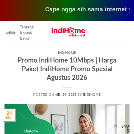
Cape ngga sih sama internet yang l
Skip
Tentang
to
Indibiz
Kontak
content
Kami
INDIHOME
Promo IndiHome 10Mbps | Harga
Paket IndiHome Promo Spesial
Agustus 2026
POSTED ON
MEI 24, 2026
BY
INDIHOME
24
Mei