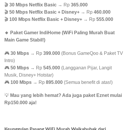
🎬
30 Mbps Netflix Basic
→ Rp
365.000
🎬
50 Mbps Netflix Basic + Disney+
→ Rp
460.000
🎬
100 Mbps Netflix Basic + Disney+
→ Rp
555.000
🔹 Paket Gamer IndiHome (WiFi Paling Murah Buat
Main Game Stabil!)
🎮
30 Mbps
→ Rp
399.000
(Bonus GameQoo & Paket TV
Intro)
🎮
50 Mbps
→ Rp
545.000
(Langganan Pijar, Langit
Musik, Disney+ Hotstar)
🎮
100 Mbps
→ Rp
895.000
(Semua benefit di atas!)
💡
Mau yang lebih hemat? Ada juga paket Eznet mulai
Rp150.000 aja!
Keunggulan Pasang WiFi Murah Waikabubak dari