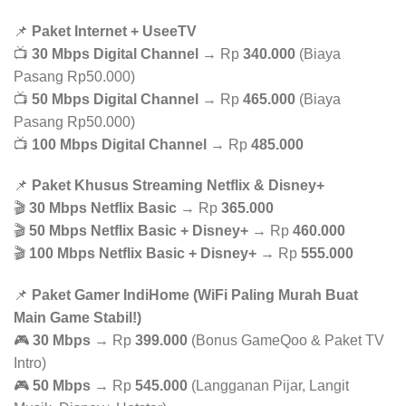
📌
Paket Internet + UseeTV
📺
30 Mbps Digital Channel
→ Rp
340.000
(Biaya
Pasang Rp50.000)
📺
50 Mbps Digital Channel
→ Rp
465.000
(Biaya
Pasang Rp50.000)
📺
100 Mbps Digital Channel
→ Rp
485.000
📌
Paket Khusus Streaming Netflix & Disney+
🎬
30 Mbps Netflix Basic
→ Rp
365.000
🎬
50 Mbps Netflix Basic + Disney+
→ Rp
460.000
🎬
100 Mbps Netflix Basic + Disney+
→ Rp
555.000
📌
Paket Gamer IndiHome (WiFi Paling Murah Buat
Main Game Stabil!)
🎮
30 Mbps
→ Rp
399.000
(Bonus GameQoo & Paket TV
Intro)
🎮
50 Mbps
→ Rp
545.000
(Langganan Pijar, Langit