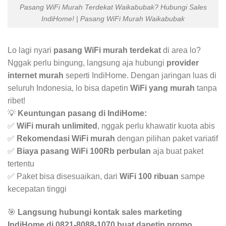
Pasang WiFi Murah Terdekat Waikabubak? Hubungi Sales
IndiHome! | Pasang WiFi Murah Waikabubak
Lo lagi nyari
pasang WiFi murah terdekat
di area lo?
Nggak perlu bingung, langsung aja hubungi
provider
internet murah
seperti IndiHome. Dengan jaringan luas di
seluruh Indonesia, lo bisa dapetin
WiFi yang murah
tanpa
ribet!
💡
Keuntungan pasang di IndiHome:
✅
WiFi murah unlimited
, nggak perlu khawatir kuota abis
✅
Rekomendasi WiFi murah
dengan pilihan paket variatif
✅
Biaya pasang WiFi 100Rb perbulan
aja buat paket
tertentu
✅ Paket bisa disesuaikan, dari
WiFi 100 ribuan
sampe
kecepatan tinggi
🎯
Langsung hubungi kontak sales marketing
IndiHome di 0821-8088-1070 buat dapetin promo