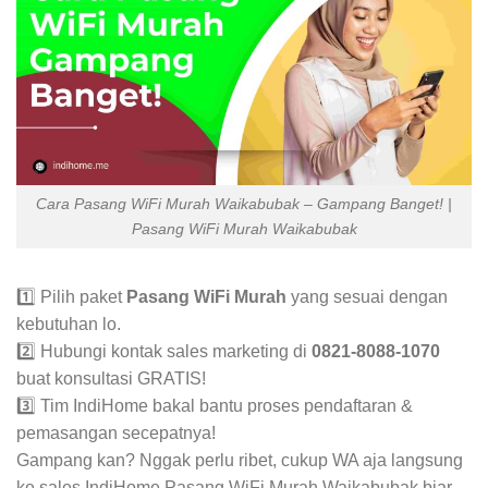
Cara Pasang WiFi Murah Waikabubak – Gampang Banget! |
Pasang WiFi Murah Waikabubak
1️⃣ Pilih paket
Pasang WiFi Murah
yang sesuai dengan
kebutuhan lo.
2️⃣ Hubungi kontak sales marketing di
0821-8088-1070
buat konsultasi GRATIS!
3️⃣ Tim IndiHome bakal bantu proses pendaftaran &
pemasangan secepatnya!
Gampang kan? Nggak perlu ribet, cukup WA aja langsung
ke sales IndiHome Pasang WiFi Murah Waikabubak biar