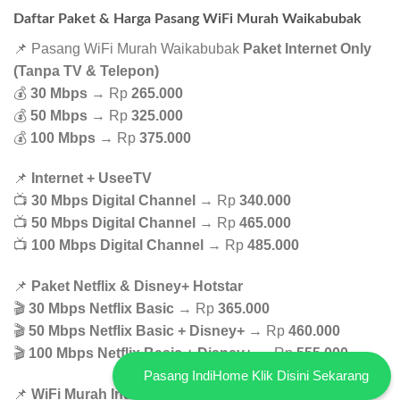
Daftar Paket & Harga Pasang WiFi Murah Waikabubak
📌 Pasang WiFi Murah Waikabubak
Paket Internet Only
(Tanpa TV & Telepon)
💰
30 Mbps
→ Rp
265.000
💰
50 Mbps
→ Rp
325.000
💰
100 Mbps
→ Rp
375.000
📌
Internet + UseeTV
📺
30 Mbps Digital Channel
→ Rp
340.000
📺
50 Mbps Digital Channel
→ Rp
465.000
📺
100 Mbps Digital Channel
→ Rp
485.000
📌
Paket Netflix & Disney+ Hotstar
🎬
30 Mbps Netflix Basic
→ Rp
365.000
🎬
50 Mbps Netflix Basic + Disney+
→ Rp
460.000
🎬
100 Mbps Netflix Basic + Disney+
→ Rp
555.000
Pasang IndiHome Klik Disini Sekarang
📌
WiFi Murah IndiHome – Paket Paling Hemat!