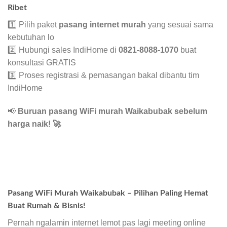
Ribet
1️⃣ Pilih paket
pasang internet murah
yang sesuai sama
kebutuhan lo
2️⃣ Hubungi sales IndiHome di
0821-8088-1070
buat
konsultasi GRATIS
3️⃣ Proses registrasi & pemasangan bakal dibantu tim
IndiHome
📢
Buruan pasang WiFi murah Waikabubak sebelum
harga naik!
🚀
Pasang WiFi Murah Waikabubak – Pilihan Paling Hemat
Buat Rumah & Bisnis!
Pernah ngalamin internet lemot pas lagi meeting online