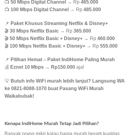
📺
50 Mbps Digital Channel
→ Rp
465.000
📺
100 Mbps Digital Channel
→ Rp
485.000
📌
Paket Khusus Streaming Netflix & Disney+
🎬
30 Mbps Netflix Basic
→ Rp
365.000
🎬
50 Mbps Netflix Basic + Disney+
→ Rp
460.000
🎬
100 Mbps Netflix Basic + Disney+
→ Rp
555.000
📌
Pilihan Hemat – Paket IndiHome Paling Murah
💰
Eznet 10 Mbps
→
Rp150.000
aja!
💡
Butuh info WiFi murah lebih lanjut? Langsung WA
ke 0821-8088-1070 buat Pasang WiFi Murah
Waikabubak!
Kenapa IndiHome Murah Tetap Jadi Pilihan?
Banyak orang mikir kalau harga murah berarti kualitas