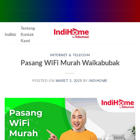
sama internet yang lemot? coba pake yang ini, k
Skip
Tentang
to
Indibiz
Kontak
content
Kami
INTERNET & TELECOM
Pasang WiFi Murah Waikabubak
POSTED ON
MARET 3, 2025
BY
INDIHOME