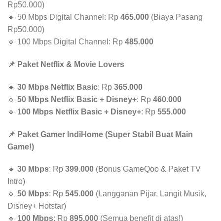
Rp50.000)
🔹 50 Mbps Digital Channel: Rp
465.000
(Biaya Pasang
Rp50.000)
🔹 100 Mbps Digital Channel: Rp
485.000
📌 Paket Netflix & Movie Lovers
🔹
30 Mbps Netflix Basic
: Rp
365.000
🔹
50 Mbps Netflix Basic + Disney+
: Rp
460.000
🔹
100 Mbps Netflix Basic + Disney+
: Rp
555.000
📌 Paket Gamer IndiHome (Super Stabil Buat Main
Game!)
🔹
30 Mbps
: Rp
399.000
(Bonus GameQoo & Paket TV
Intro)
🔹
50 Mbps
: Rp
545.000
(Langganan Pijar, Langit Musik,
Disney+ Hotstar)
🔹
100 Mbps
: Rp
895.000
(Semua benefit di atas!)