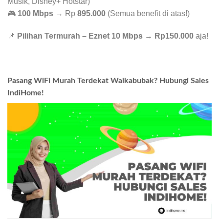
Musik, Disney+ Hotstar)
🎮
100 Mbps
→ Rp
895.000
(Semua benefit di atas!)
📌
Pilihan Termurah – Eznet 10 Mbps
→
Rp150.000
aja!
Pasang WiFi Murah Terdekat Waikabubak? Hubungi Sales
IndiHome!