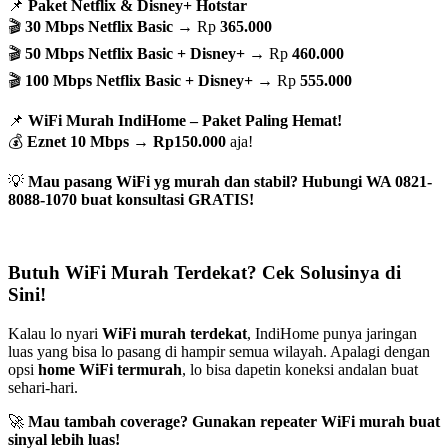
📌
Paket Netflix & Disney+ Hotstar
🎬
30 Mbps Netflix Basic
→ Rp
365.000
🎬
50 Mbps Netflix Basic + Disney+
→ Rp
460.000
🎬
100 Mbps Netflix Basic + Disney+
→ Rp
555.000
📌
WiFi Murah IndiHome – Paket Paling Hemat!
💰
Eznet 10 Mbps
→
Rp150.000
aja!
💡
Mau pasang WiFi yg murah dan stabil? Hubungi WA 0821-
8088-1070 buat konsultasi GRATIS!
Butuh WiFi Murah Terdekat? Cek Solusinya di
Sini!
Kalau lo nyari
WiFi murah terdekat
, IndiHome punya jaringan
luas yang bisa lo pasang di hampir semua wilayah. Apalagi dengan
opsi
home WiFi termurah
, lo bisa dapetin koneksi andalan buat
sehari-hari.
🚀
Mau tambah coverage? Gunakan repeater WiFi murah buat
sinyal lebih luas!