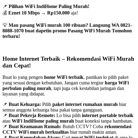
📌
Pilihan WiFi IndiHome Paling Murah!
💰
Eznet 10 Mbps
→
Rp150.000
aja!
💡
Mau pasang WiFi murah 100 ribuan? Langsung WA 0821-
8088-1070 buat dapetin promo Pasang WiFi Murah Tomohon
terbaru!
Home Internet Terbaik – Rekomendasi WiFi Murah
dan Cepat!
Buat lo yang pengen
home WiFi terbaik
, pastikan lo pilih paket
yang sesuai dengan kebutuhan. Jangan cuma tergiur
harga WiFi
perbulan paling murah
, tapi juga cek kestabilan jaringan dan
layanan yang didapat.
📌
Buat Keluarga:
Pilih
paket internet rumahan murah
biar
semua anggota keluarga bisa pakai tanpa gangguan.
📌
Buat Pekerja Remote:
Lo bisa pilih
internet portable terbaik
atau
WiFi IndiHome paling murah
buat koneksi tanpa hambatan.
📌
Buat Keamanan Rumah:
Butuh CCTV? Coba
rekomendasi
CCTV WiFi murah berkualitas
biar rumah makin aman.
📌
Buat Kemudahan Akses:
Cari
pusat WiFi terdekat
di area lo