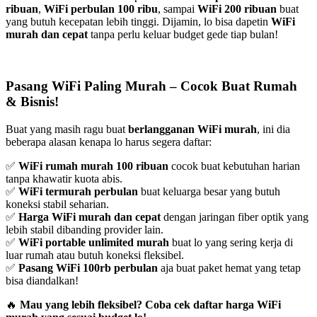
ribuan
,
WiFi perbulan 100 ribu
, sampai
WiFi 200 ribuan
buat
yang butuh kecepatan lebih tinggi. Dijamin, lo bisa dapetin
WiFi
murah dan cepat
tanpa perlu keluar budget gede tiap bulan!
Pasang WiFi Paling Murah – Cocok Buat Rumah
& Bisnis!
Buat yang masih ragu buat
berlangganan WiFi murah
, ini dia
beberapa alasan kenapa lo harus segera daftar:
✅
WiFi rumah murah 100 ribuan
cocok buat kebutuhan harian
tanpa khawatir kuota abis.
✅
WiFi termurah perbulan
buat keluarga besar yang butuh
koneksi stabil seharian.
✅
Harga WiFi murah dan cepat
dengan jaringan fiber optik yang
lebih stabil dibanding provider lain.
✅
WiFi portable unlimited murah
buat lo yang sering kerja di
luar rumah atau butuh koneksi fleksibel.
✅
Pasang WiFi 100rb perbulan
aja buat paket hemat yang tetap
bisa diandalkan!
🔥
Mau yang lebih fleksibel? Coba cek daftar harga WiFi