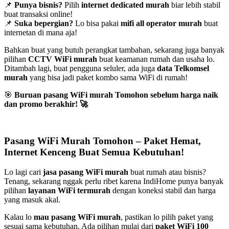
📌
Punya bisnis?
Pilih
internet dedicated murah
biar lebih stabil
buat transaksi online!
📌
Suka bepergian?
Lo bisa pakai
mifi all operator murah
buat
internetan di mana aja!
Bahkan buat yang butuh perangkat tambahan, sekarang juga banyak
pilihan
CCTV WiFi murah
buat keamanan rumah dan usaha lo.
Ditambah lagi, buat pengguna seluler, ada juga
data Telkomsel
murah
yang bisa jadi paket kombo sama WiFi di rumah!
🎯
Buruan pasang WiFi murah Tomohon sebelum harga naik
dan promo berakhir!
🚀
Pasang WiFi Murah Tomohon – Paket Hemat,
Internet Kenceng Buat Semua Kebutuhan!
Lo lagi cari
jasa pasang WiFi murah
buat rumah atau bisnis?
Tenang, sekarang nggak perlu ribet karena IndiHome punya banyak
pilihan
layanan WiFi termurah
dengan koneksi stabil dan harga
yang masuk akal.
Kalau lo
mau pasang WiFi murah
, pastikan lo pilih paket yang
sesuai sama kebutuhan. Ada pilihan mulai dari
paket WiFi 100