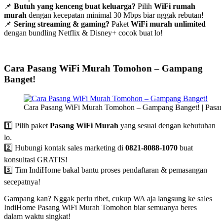
📌
Butuh yang kenceng buat keluarga?
Pilih
WiFi rumah
murah
dengan kecepatan minimal 30 Mbps biar nggak rebutan!
📌
Sering streaming & gaming?
Paket
WiFi murah unlimited
dengan bundling Netflix & Disney+ cocok buat lo!
Cara Pasang WiFi Murah Tomohon – Gampang
Banget!
Cara Pasang WiFi Murah Tomohon – Gampang Banget! | Pas
1️⃣ Pilih paket
Pasang WiFi Murah
yang sesuai dengan kebutuhan
lo.
2️⃣ Hubungi kontak sales marketing di
0821-8088-1070
buat
konsultasi GRATIS!
3️⃣ Tim IndiHome bakal bantu proses pendaftaran & pemasangan
secepatnya!
Gampang kan? Nggak perlu ribet, cukup WA aja langsung ke sales
IndiHome Pasang WiFi Murah Tomohon biar semuanya beres
dalam waktu singkat!