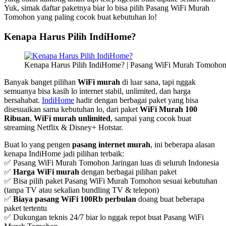
Yuk, simak daftar paketnya biar lo bisa pilih Pasang WiFi Murah
Tomohon yang paling cocok buat kebutuhan lo!
Kenapa Harus Pilih IndiHome?
Kenapa Harus Pilih IndiHome? | Pasang WiFi Murah Tomoho
Banyak banget pilihan
WiFi murah
di luar sana, tapi nggak
semuanya bisa kasih lo internet stabil, unlimited, dan harga
bersahabat.
IndiHome
hadir dengan berbagai paket yang bisa
disesuaikan sama kebutuhan lo, dari paket
WiFi Murah 100
Ribuan
,
WiFi murah unlimited
, sampai yang cocok buat
streaming Netflix & Disney+ Hotstar.
Buat lo yang pengen
pasang internet murah
, ini beberapa alasan
kenapa IndiHome jadi pilihan terbaik:
✅ Pasang WiFi Murah Tomohon Jaringan luas di seluruh Indonesia
✅
Harga WiFi murah
dengan berbagai pilihan paket
✅ Bisa pilih paket Pasang WiFi Murah Tomohon sesuai kebutuhan
(tanpa TV atau sekalian bundling TV & telepon)
✅
Biaya pasang WiFi 100Rb perbulan
doang buat beberapa
paket tertentu
✅ Dukungan teknis 24/7 biar lo nggak repot buat Pasang WiFi