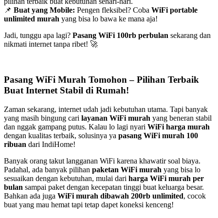
pilihan terbaik buat kebutuhan sehari-hari.
📌
Buat yang Mobile:
Pengen fleksibel? Coba
WiFi portable
unlimited murah
yang bisa lo bawa ke mana aja!
Jadi, tunggu apa lagi?
Pasang WiFi 100rb perbulan
sekarang dan
nikmati internet tanpa ribet! 🚀
Pasang WiFi Murah Tomohon – Pilihan Terbaik
Buat Internet Stabil di Rumah!
Zaman sekarang, internet udah jadi kebutuhan utama. Tapi banyak
yang masih bingung cari
layanan WiFi murah
yang beneran stabil
dan nggak gampang putus. Kalau lo lagi nyari
WiFi harga murah
dengan kualitas terbaik, solusinya ya
pasang WiFi murah 100
ribuan
dari IndiHome!
Banyak orang takut langganan WiFi karena khawatir soal biaya.
Padahal, ada banyak pilihan
paketan WiFi murah
yang bisa lo
sesuaikan dengan kebutuhan, mulai dari
harga WiFi murah per
bulan
sampai paket dengan kecepatan tinggi buat keluarga besar.
Bahkan ada juga
WiFi murah dibawah 200rb unlimited
, cocok
buat yang mau hemat tapi tetap dapet koneksi kenceng!