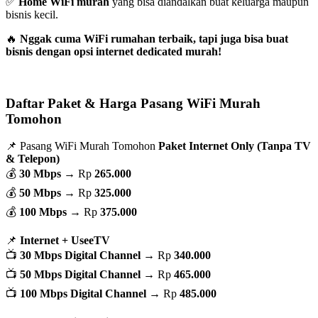
✅
Home WiFi murah
yang bisa diandalkan buat keluarga maupun
bisnis kecil.
🔥
Nggak cuma WiFi rumahan terbaik, tapi juga bisa buat
bisnis dengan opsi internet dedicated murah!
Daftar Paket & Harga Pasang WiFi Murah
Tomohon
📌 Pasang WiFi Murah Tomohon
Paket Internet Only (Tanpa TV
& Telepon)
💰
30 Mbps
→ Rp
265.000
💰
50 Mbps
→ Rp
325.000
💰
100 Mbps
→ Rp
375.000
📌
Internet + UseeTV
📺
30 Mbps Digital Channel
→ Rp
340.000
📺
50 Mbps Digital Channel
→ Rp
465.000
📺
100 Mbps Digital Channel
→ Rp
485.000