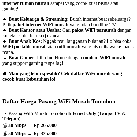
internet rumah murah
sampai yang cocok buat bisnis atau
gaming!
🔹
Buat Keluarga & Streaming:
Butuh internet buat sekeluarga?
Pilih
paket internet WiFi murah
yang udah bundling TV!
🔹
Buat Kantor atau Usaha:
Cari
paket WiFi termurah
dengan
koneksi stabil biar kerja lancar.
🔹
Buat Anak Kos:
Nggak mau langganan bulanan? Lo bisa coba
WiFi portable murah
atau
mifi murah
yang bisa dibawa ke mana-
mana.
🔹
Buat Gamer:
Pilih IndiHome dengan
modem WiFi murah
yang support gaming tanpa lag!
🔥
Mau yang lebih spesifik? Cek daftar WiFi murah yang
cocok buat kebutuhan lo!
Daftar Harga Pasang WiFi Murah Tomohon
📌 Pasang WiFi Murah Tomohon
Internet Only (Tanpa TV &
Telepon)
💰
30 Mbps
→ Rp
265.000
💰
50 Mbps
→ Rp
325.000