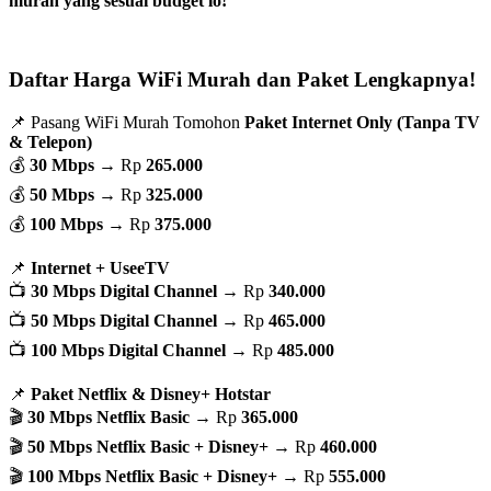
murah yang sesuai budget lo!
Daftar Harga WiFi Murah dan Paket Lengkapnya!
📌 Pasang WiFi Murah Tomohon
Paket Internet Only (Tanpa TV
& Telepon)
💰
30 Mbps
→ Rp
265.000
💰
50 Mbps
→ Rp
325.000
💰
100 Mbps
→ Rp
375.000
📌
Internet + UseeTV
📺
30 Mbps Digital Channel
→ Rp
340.000
📺
50 Mbps Digital Channel
→ Rp
465.000
📺
100 Mbps Digital Channel
→ Rp
485.000
📌
Paket Netflix & Disney+ Hotstar
🎬
30 Mbps Netflix Basic
→ Rp
365.000
🎬
50 Mbps Netflix Basic + Disney+
→ Rp
460.000
🎬
100 Mbps Netflix Basic + Disney+
→ Rp
555.000