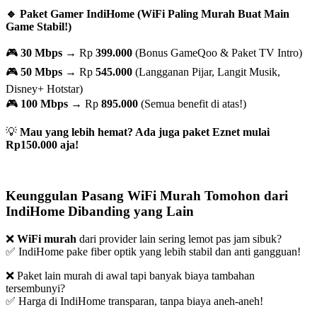
🔹 Paket Gamer IndiHome (WiFi Paling Murah Buat Main
Game Stabil!)
🎮
30 Mbps
→ Rp
399.000
(Bonus GameQoo & Paket TV Intro)
🎮
50 Mbps
→ Rp
545.000
(Langganan Pijar, Langit Musik,
Disney+ Hotstar)
🎮
100 Mbps
→ Rp
895.000
(Semua benefit di atas!)
💡
Mau yang lebih hemat? Ada juga paket Eznet mulai
Rp150.000 aja!
Keunggulan Pasang WiFi Murah Tomohon dari
IndiHome Dibanding yang Lain
❌
WiFi murah
dari provider lain sering lemot pas jam sibuk?
✅ IndiHome pake fiber optik yang lebih stabil dan anti gangguan!
❌ Paket lain murah di awal tapi banyak biaya tambahan
tersembunyi?
✅ Harga di IndiHome transparan, tanpa biaya aneh-aneh!