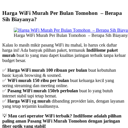
Harga WiFi Murah Per Bulan Tomohon – Berapa
Sih Biayanya?
Harga WiFi Murah Per Bulan Tomohon – Berapa Sih Biayany
Kalau lo masih mikir pasang WiFi itu mahal, lo harus cek daftar
harga ini! Ada banyak pilihan paket, termasuk
IndiHome paket
murah
buat lo yang mau dapet kualitas jaringan terbaik tanpa keluar
budget besar.
✅
Harga WiFi murah 100 ribuan per bulan
buat kebutuhan
basic kayak browsing & sosmed.
✅
WiFi murah 150 ribu per bulan
buat keluarga kecil yang
sering streaming dan meeting online.
✅
Pasang WiFi murah 150rb perbulan
buat lo yang butuh
internet stabil tapi tetap hemat.
✅
Harga WiFi yg murah
dibanding provider lain, dengan layanan
yang tetap terjamin kualitasnya.
💡
Mau cari operator WiFi terbaik? IndiHome adalah pilihan
paling aman Pasang WiFi Murah Tomohon dengan jaringan
fiber optik yang stabil!