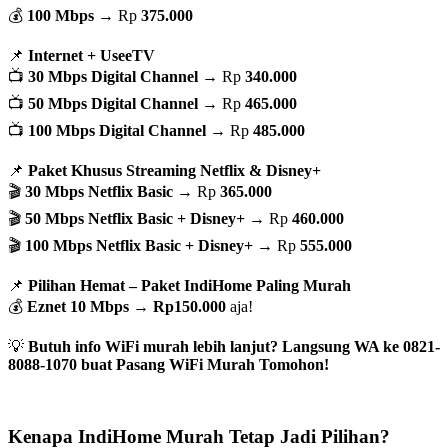
💰
100 Mbps
→ Rp
375.000
📌
Internet + UseeTV
📺
30 Mbps Digital Channel
→ Rp
340.000
📺
50 Mbps Digital Channel
→ Rp
465.000
📺
100 Mbps Digital Channel
→ Rp
485.000
📌
Paket Khusus Streaming Netflix & Disney+
🎬
30 Mbps Netflix Basic
→ Rp
365.000
🎬
50 Mbps Netflix Basic + Disney+
→ Rp
460.000
🎬
100 Mbps Netflix Basic + Disney+
→ Rp
555.000
📌
Pilihan Hemat – Paket IndiHome Paling Murah
💰
Eznet 10 Mbps
→
Rp150.000
aja!
💡
Butuh info WiFi murah lebih lanjut? Langsung WA ke 0821-
8088-1070 buat Pasang WiFi Murah Tomohon!
Kenapa IndiHome Murah Tetap Jadi Pilihan?