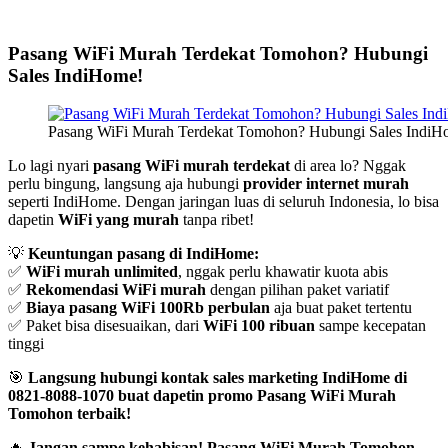
Pasang WiFi Murah Terdekat Tomohon? Hubungi
Sales IndiHome!
Pasang WiFi Murah Terdekat Tomohon? Hubungi Sales IndiH
Lo lagi nyari
pasang WiFi murah terdekat
di area lo? Nggak
perlu bingung, langsung aja hubungi
provider internet murah
seperti IndiHome. Dengan jaringan luas di seluruh Indonesia, lo bisa
dapetin
WiFi yang murah
tanpa ribet!
💡
Keuntungan pasang di IndiHome:
✅
WiFi murah unlimited
, nggak perlu khawatir kuota abis
✅
Rekomendasi WiFi murah
dengan pilihan paket variatif
✅
Biaya pasang WiFi 100Rb perbulan
aja buat paket tertentu
✅ Paket bisa disesuaikan, dari
WiFi 100 ribuan
sampe kecepatan
tinggi
🎯
Langsung hubungi kontak sales marketing IndiHome di
0821-8088-1070 buat dapetin promo Pasang WiFi Murah
Tomohon terbaik!
🔥
Jangan sampe kehabisan! Pasang WiFi Murah Tomohon