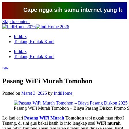
Cape ngga sih sama internet yang lemot? cob
Skip to content
Indibiz
Tentang Kontak Kami
Indibiz
Tentang Kontak Kami
ISPs
Pasang WiFi Murah Tomohon
Posted on
Maret 3, 2025
by
IndiHome
Pasang WiFi Murah Tomohon – Biaya Pasang Diskon Promo S
Lo lagi cari
Pasang WiFi Murah
Tomohon
tapi nggak mau ribet?
Tenang, di sini gue bakal kasih lo info lengkap soal
WiFi murah
yang bikin kantong aman tapi tetep ngebut buat dipake sehari-hari!