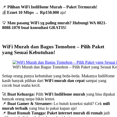
📌
Pilihan WiFi IndiHome Murah – Paket Termurah!
💰
Eznet 10 Mbps
→
Rp150.000
aja!
💡
Mau pasang WiFi yg paling murah? Hubungi WA 0821-
8088-1070 buat konsultasi GRATIS!
WiFi Murah dan Bagus Tomohon – Pilih Paket
yang Sesuai Kebutuhan!
WiFi Murah dan Bagus Tomohon – Pilih Paket yang Sesuai K
Setiap orang punya kebutuhan yang beda-beda. Makanya IndiHome
kasih banyak pilihan dari
WiFi murah dan cepat
sampai yang
cocok buat usaha kecil.
🚀
Buat Keluarga:
Pilih
WiFi IndiHome murah
yang bisa dipakai
banyak orang tanpa bikin lemot.
📌
Buat Gamer & Streamer:
Lo butuh koneksi stabil? Cek
mifi
murah terbaik
yang bisa lo pakai kapan aja!
📌
Buat Rumah Tangga:
Paket internet murah di rumah
jadi