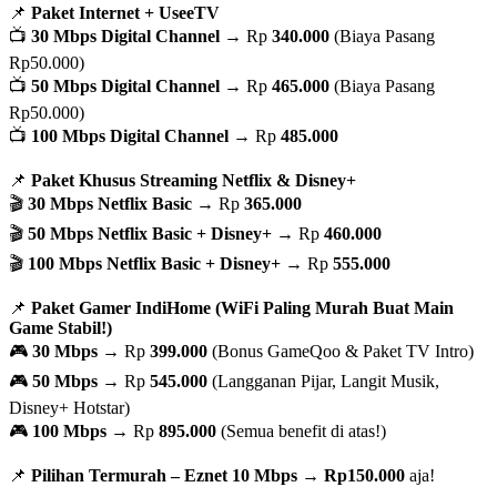
📌
Paket Internet + UseeTV
📺
30 Mbps Digital Channel
→ Rp
340.000
(Biaya Pasang
Rp50.000)
📺
50 Mbps Digital Channel
→ Rp
465.000
(Biaya Pasang
Rp50.000)
📺
100 Mbps Digital Channel
→ Rp
485.000
📌
Paket Khusus Streaming Netflix & Disney+
🎬
30 Mbps Netflix Basic
→ Rp
365.000
🎬
50 Mbps Netflix Basic + Disney+
→ Rp
460.000
🎬
100 Mbps Netflix Basic + Disney+
→ Rp
555.000
📌
Paket Gamer IndiHome (WiFi Paling Murah Buat Main
Game Stabil!)
🎮
30 Mbps
→ Rp
399.000
(Bonus GameQoo & Paket TV Intro)
🎮
50 Mbps
→ Rp
545.000
(Langganan Pijar, Langit Musik,
Disney+ Hotstar)
🎮
100 Mbps
→ Rp
895.000
(Semua benefit di atas!)
📌
Pilihan Termurah – Eznet 10 Mbps
→
Rp150.000
aja!