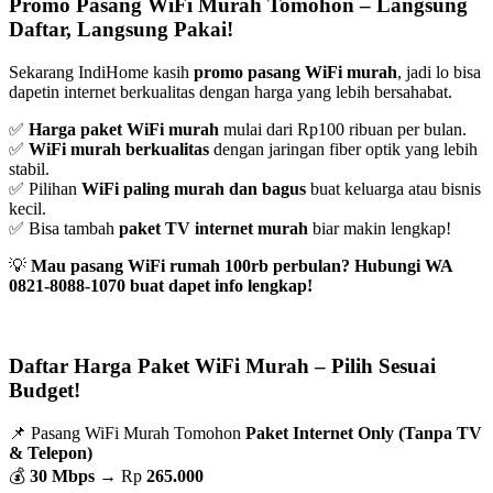
Promo Pasang WiFi Murah Tomohon – Langsung
Daftar, Langsung Pakai!
Sekarang IndiHome kasih
promo pasang WiFi murah
, jadi lo bisa
dapetin internet berkualitas dengan harga yang lebih bersahabat.
✅
Harga paket WiFi murah
mulai dari Rp100 ribuan per bulan.
✅
WiFi murah berkualitas
dengan jaringan fiber optik yang lebih
stabil.
✅ Pilihan
WiFi paling murah dan bagus
buat keluarga atau bisnis
kecil.
✅ Bisa tambah
paket TV internet murah
biar makin lengkap!
💡
Mau pasang WiFi rumah 100rb perbulan? Hubungi WA
0821-8088-1070 buat dapet info lengkap!
Daftar Harga Paket WiFi Murah – Pilih Sesuai
Budget!
📌 Pasang WiFi Murah Tomohon
Paket Internet Only (Tanpa TV
& Telepon)
💰
30 Mbps
→ Rp
265.000