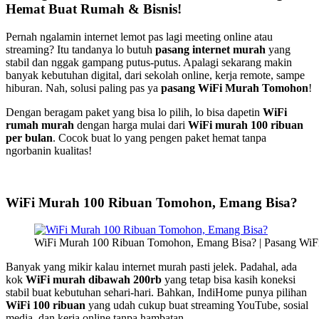
Hemat Buat Rumah & Bisnis!
Pernah ngalamin internet lemot pas lagi meeting online atau
streaming? Itu tandanya lo butuh
pasang internet murah
yang
stabil dan nggak gampang putus-putus. Apalagi sekarang makin
banyak kebutuhan digital, dari sekolah online, kerja remote, sampe
hiburan. Nah, solusi paling pas ya
pasang WiFi Murah Tomohon
!
Dengan beragam paket yang bisa lo pilih, lo bisa dapetin
WiFi
rumah murah
dengan harga mulai dari
WiFi murah 100 ribuan
per bulan
. Cocok buat lo yang pengen paket hemat tanpa
ngorbanin kualitas!
WiFi Murah 100 Ribuan Tomohon, Emang Bisa?
WiFi Murah 100 Ribuan Tomohon, Emang Bisa? | Pasang Wi
Banyak yang mikir kalau internet murah pasti jelek. Padahal, ada
kok
WiFi murah dibawah 200rb
yang tetap bisa kasih koneksi
stabil buat kebutuhan sehari-hari. Bahkan, IndiHome punya pilihan
WiFi 100 ribuan
yang udah cukup buat streaming YouTube, sosial
media, dan kerja online tanpa hambatan.