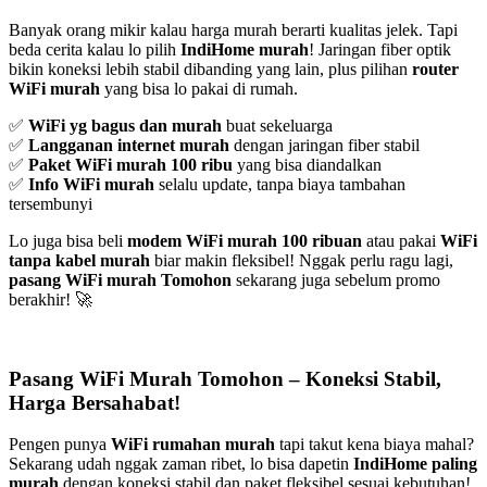
Banyak orang mikir kalau harga murah berarti kualitas jelek. Tapi
beda cerita kalau lo pilih
IndiHome murah
! Jaringan fiber optik
bikin koneksi lebih stabil dibanding yang lain, plus pilihan
router
WiFi murah
yang bisa lo pakai di rumah.
✅
WiFi yg bagus dan murah
buat sekeluarga
✅
Langganan internet murah
dengan jaringan fiber stabil
✅
Paket WiFi murah 100 ribu
yang bisa diandalkan
✅
Info WiFi murah
selalu update, tanpa biaya tambahan
tersembunyi
Lo juga bisa beli
modem WiFi murah 100 ribuan
atau pakai
WiFi
tanpa kabel murah
biar makin fleksibel! Nggak perlu ragu lagi,
pasang WiFi murah Tomohon
sekarang juga sebelum promo
berakhir! 🚀
Pasang WiFi Murah Tomohon – Koneksi Stabil,
Harga Bersahabat!
Pengen punya
WiFi rumahan murah
tapi takut kena biaya mahal?
Sekarang udah nggak zaman ribet, lo bisa dapetin
IndiHome paling
murah
dengan koneksi stabil dan paket fleksibel sesuai kebutuhan!