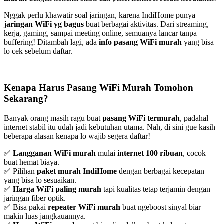
Nggak perlu khawatir soal jaringan, karena IndiHome punya
jaringan WiFi yg bagus
buat berbagai aktivitas. Dari streaming,
kerja, gaming, sampai meeting online, semuanya lancar tanpa
buffering! Ditambah lagi, ada
info pasang WiFi murah
yang bisa
lo cek sebelum daftar.
Kenapa Harus Pasang WiFi Murah Tomohon
Sekarang?
Banyak orang masih ragu buat
pasang WiFi termurah
, padahal
internet stabil itu udah jadi kebutuhan utama. Nah, di sini gue kasih
beberapa alasan kenapa lo wajib segera daftar!
✅
Langganan WiFi murah
mulai
internet 100 ribuan
, cocok
buat hemat biaya.
✅ Pilihan
paket murah IndiHome
dengan berbagai kecepatan
yang bisa lo sesuaikan.
✅
Harga WiFi paling murah
tapi kualitas tetap terjamin dengan
jaringan fiber optik.
✅ Bisa pakai
repeater WiFi murah
buat ngeboost sinyal biar
makin luas jangkauannya.