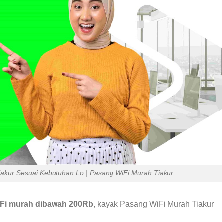
akur Sesuai Kebutuhan Lo | Pasang WiFi Murah Tiakur
Fi murah dibawah 200Rb
, kayak Pasang WiFi Murah Tiakur