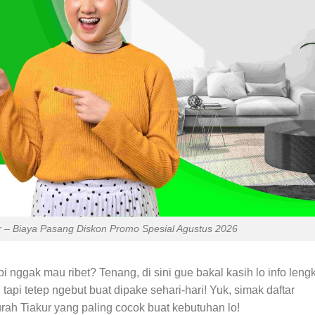
 – Biaya Pasang Diskon Promo Spesial Agustus 2026
pi nggak mau ribet? Tenang, di sini gue bakal kasih lo info leng
api tetep ngebut buat dipake sehari-hari! Yuk, simak daftar
urah Tiakur yang paling cocok buat kebutuhan lo!