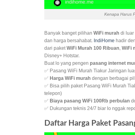
Kenapa Harus P
Banyak banget pilihan
WiFi murah
di luar
dan harga bersahabat.
IndiHome
hadir de
dari paket
WiFi Murah 100 Ribuan
,
WiFi 
Disney+ Hotstar.
Buat lo yang pengen
pasang internet mu
✅ Pasang WiFi Murah Tiakur Jaringan luas
✅
Harga WiFi murah
dengan berbagai pil
✅ Bisa pilih paket Pasang WiFi Murah Tia
telepon)
✅
Biaya pasang WiFi 100Rb perbulan
do
✅ Dukungan teknis 24/7 biar lo nggak rep
Daftar Harga Paket Pasan