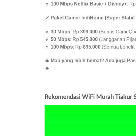
🔹
100 Mbps Netflix Basic + Disney+
: R
📌 Paket Gamer IndiHome (Super Stabil
🔹
30 Mbps
: Rp
399.000
(Bonus GameQoo 
🔹
50 Mbps
: Rp
545.000
(Langganan Pijar,
🔹
100 Mbps
: Rp
895.000
(Semua benefit d
🔥
Mau yang lebih hemat? Ada juga Pasa
🔥
Rekomendasi WiFi Murah Tiakur 