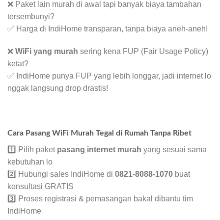
❌ Paket lain murah di awal tapi banyak biaya tambahan
tersembunyi?
✅ Harga di IndiHome transparan, tanpa biaya aneh-aneh!
❌
WiFi yang murah
sering kena FUP (Fair Usage Policy)
ketat?
✅ IndiHome punya FUP yang lebih longgar, jadi internet lo
nggak langsung drop drastis!
Cara Pasang WiFi Murah Tegal di Rumah Tanpa Ribet
1️⃣ Pilih paket
pasang internet murah
yang sesuai sama
kebutuhan lo
2️⃣ Hubungi sales IndiHome di
0821-8088-1070
buat
konsultasi GRATIS
3️⃣ Proses registrasi & pemasangan bakal dibantu tim
IndiHome