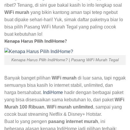
ribet? Tenang, di sini gue bakal kasih lo info lengkap soal
WiFi murah
yang bikin kantong aman tapi tetep ngebut
buat dipake sehari-hari! Yuk, simak daftar paketnya biar lo
bisa pilih Pasang WiFi Murah Tegal yang paling cocok
buat kebutuhan lo!
Kenapa Harus Pilih IndiHome?
Kenapa Harus Pilih IndiHome? | Pasang WiFi Murah Tegal
Banyak banget pilihan
WiFi murah
di luar sana, tapi nggak
semuanya bisa kasih lo internet stabil, unlimited, dan
harga bersahabat.
IndiHome
hadir dengan berbagai paket
yang bisa disesuaikan sama kebutuhan lo, dari paket
WiFi
Murah 100 Ribuan
,
WiFi murah unlimited
, sampai yang
cocok buat streaming Netflix & Disney+ Hotstar.
Buat lo yang pengen
pasang internet murah
, ini
beberapa alasan kenapa IndiHome jadi pilihan terbaik: