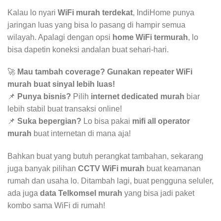
Kalau lo nyari
WiFi murah terdekat
, IndiHome punya
jaringan luas yang bisa lo pasang di hampir semua
wilayah. Apalagi dengan opsi
home WiFi termurah
, lo
bisa dapetin koneksi andalan buat sehari-hari.
🚀
Mau tambah coverage? Gunakan repeater WiFi
murah buat sinyal lebih luas!
📌
Punya bisnis?
Pilih
internet dedicated murah
biar
lebih stabil buat transaksi online!
📌
Suka bepergian?
Lo bisa pakai
mifi all operator
murah
buat internetan di mana aja!
Bahkan buat yang butuh perangkat tambahan, sekarang
juga banyak pilihan
CCTV WiFi murah
buat keamanan
rumah dan usaha lo. Ditambah lagi, buat pengguna seluler,
ada juga
data Telkomsel murah
yang bisa jadi paket
kombo sama WiFi di rumah!