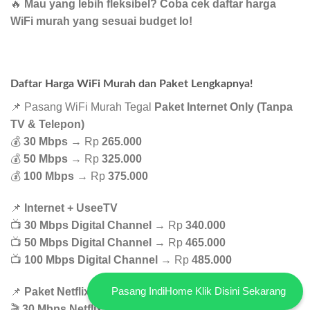
🔥
Mau yang lebih fleksibel? Coba cek daftar harga
WiFi murah yang sesuai budget lo!
Daftar Harga WiFi Murah dan Paket Lengkapnya!
📌 Pasang WiFi Murah Tegal
Paket Internet Only (Tanpa
TV & Telepon)
💰
30 Mbps
→ Rp
265.000
💰
50 Mbps
→ Rp
325.000
💰
100 Mbps
→ Rp
375.000
📌
Internet + UseeTV
📺
30 Mbps Digital Channel
→ Rp
340.000
📺
50 Mbps Digital Channel
→ Rp
465.000
📺
100 Mbps Digital Channel
→ Rp
485.000
Pasang IndiHome Klik Disini Sekarang
📌
Paket Netflix & Disney+ Hotstar
🎬
30 Mbps Netflix Basic
→ Rp
365.000