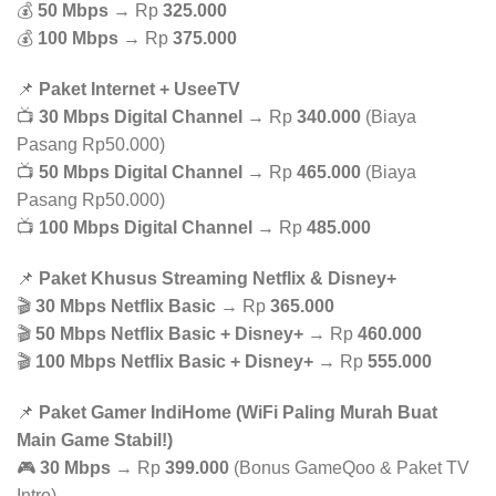
💰
50 Mbps
→ Rp
325.000
💰
100 Mbps
→ Rp
375.000
📌
Paket Internet + UseeTV
📺
30 Mbps Digital Channel
→ Rp
340.000
(Biaya
Pasang Rp50.000)
📺
50 Mbps Digital Channel
→ Rp
465.000
(Biaya
Pasang Rp50.000)
📺
100 Mbps Digital Channel
→ Rp
485.000
📌
Paket Khusus Streaming Netflix & Disney+
🎬
30 Mbps Netflix Basic
→ Rp
365.000
🎬
50 Mbps Netflix Basic + Disney+
→ Rp
460.000
🎬
100 Mbps Netflix Basic + Disney+
→ Rp
555.000
📌
Paket Gamer IndiHome (WiFi Paling Murah Buat
Main Game Stabil!)
🎮
30 Mbps
→ Rp
399.000
(Bonus GameQoo & Paket TV
Intro)