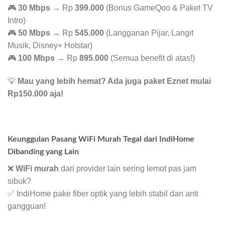
🎮
30 Mbps
→ Rp
399.000
(Bonus GameQoo & Paket TV
Intro)
🎮
50 Mbps
→ Rp
545.000
(Langganan Pijar, Langit
Musik, Disney+ Hotstar)
🎮
100 Mbps
→ Rp
895.000
(Semua benefit di atas!)
💡
Mau yang lebih hemat? Ada juga paket Eznet mulai
Rp150.000 aja!
Keunggulan Pasang WiFi Murah Tegal dari IndiHome
Dibanding yang Lain
❌
WiFi murah
dari provider lain sering lemot pas jam
sibuk?
✅ IndiHome pake fiber optik yang lebih stabil dan anti
gangguan!