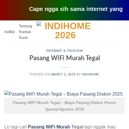
Cape ngga sih sama internet yang lemot? c
Skip
Tentang
to
Indibiz
Kontak
content
Kami
INTERNET & TELECOM
Pasang WiFi Murah Tegal
POSTED ON
MARET 3, 2025
BY
INDIHOME
Pasang WiFi Murah Tegal – Biaya Pasang Diskon Promo
Spesial Agustus 2026
Lo lagi cari
Pasang WiFi Murah
Tegal
tapi nggak mau