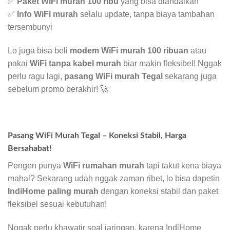
✅
Paket WiFi murah 100 ribu
yang bisa diandalkan
✅
Info WiFi murah
selalu update, tanpa biaya tambahan
tersembunyi
Lo juga bisa beli
modem WiFi murah 100 ribuan
atau
pakai
WiFi tanpa kabel murah
biar makin fleksibel! Nggak
perlu ragu lagi,
pasang WiFi murah Tegal
sekarang juga
sebelum promo berakhir! 🚀
Pasang WiFi Murah Tegal – Koneksi Stabil, Harga
Bersahabat!
Pengen punya
WiFi rumahan murah
tapi takut kena biaya
mahal? Sekarang udah nggak zaman ribet, lo bisa dapetin
IndiHome paling murah
dengan koneksi stabil dan paket
fleksibel sesuai kebutuhan!
Nggak perlu khawatir soal jaringan, karena IndiHome