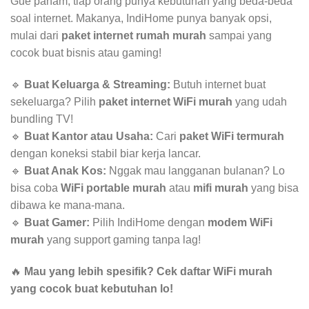
Gue paham, tiap orang punya kebutuhan yang beda-beda
soal internet. Makanya, IndiHome punya banyak opsi,
mulai dari
paket internet rumah murah
sampai yang
cocok buat bisnis atau gaming!
🔹
Buat Keluarga & Streaming:
Butuh internet buat
sekeluarga? Pilih
paket internet WiFi murah
yang udah
bundling TV!
🔹
Buat Kantor atau Usaha:
Cari
paket WiFi termurah
dengan koneksi stabil biar kerja lancar.
🔹
Buat Anak Kos:
Nggak mau langganan bulanan? Lo
bisa coba
WiFi portable murah
atau
mifi murah
yang bisa
dibawa ke mana-mana.
🔹
Buat Gamer:
Pilih IndiHome dengan
modem WiFi
murah
yang support gaming tanpa lag!
🔥
Mau yang lebih spesifik? Cek daftar WiFi murah
yang cocok buat kebutuhan lo!