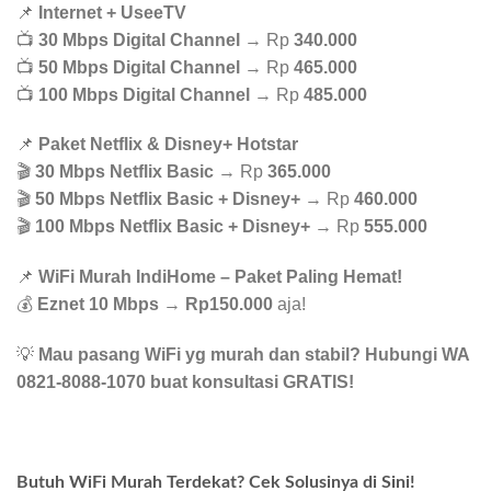
📌
Internet + UseeTV
📺
30 Mbps Digital Channel
→ Rp
340.000
📺
50 Mbps Digital Channel
→ Rp
465.000
📺
100 Mbps Digital Channel
→ Rp
485.000
📌
Paket Netflix & Disney+ Hotstar
🎬
30 Mbps Netflix Basic
→ Rp
365.000
🎬
50 Mbps Netflix Basic + Disney+
→ Rp
460.000
🎬
100 Mbps Netflix Basic + Disney+
→ Rp
555.000
📌
WiFi Murah IndiHome – Paket Paling Hemat!
💰
Eznet 10 Mbps
→
Rp150.000
aja!
💡
Mau pasang WiFi yg murah dan stabil? Hubungi WA
0821-8088-1070 buat konsultasi GRATIS!
Butuh WiFi Murah Terdekat? Cek Solusinya di Sini!