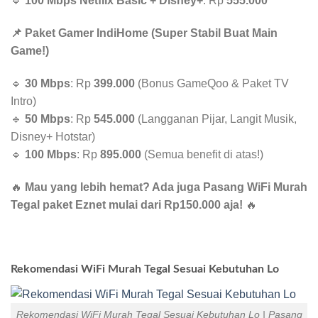
🔹
100 Mbps Netflix Basic + Disney+
: Rp
555.000
📌 Paket Gamer IndiHome (Super Stabil Buat Main
Game!)
🔹
30 Mbps
: Rp
399.000
(Bonus GameQoo & Paket TV
Intro)
🔹
50 Mbps
: Rp
545.000
(Langganan Pijar, Langit Musik,
Disney+ Hotstar)
🔹
100 Mbps
: Rp
895.000
(Semua benefit di atas!)
🔥
Mau yang lebih hemat? Ada juga Pasang WiFi Murah
Tegal paket Eznet mulai dari Rp150.000 aja!
🔥
Rekomendasi WiFi Murah Tegal Sesuai Kebutuhan Lo
Rekomendasi WiFi Murah Tegal Sesuai Kebutuhan Lo | Pasang