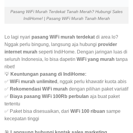
Pasang WiFi Murah Terdekat Tanah Merah? Hubungi Sales
IndiHome! | Pasang WiFi Murah Tanah Merah
Lo lagi nyari
pasang WiFi murah terdekat
di area lo?
Nggak perlu bingung, langsung aja hubungi
provider
internet murah
seperti IndiHome. Dengan jaringan luas di
seluruh Indonesia, lo bisa dapetin
WiFi yang murah
tanpa
ribet!
💡
Keuntungan pasang di IndiHome:
✅
WiFi murah unlimited
, nggak perlu khawatir kuota abis
✅
Rekomendasi WiFi murah
dengan pilihan paket variatif
✅
Biaya pasang WiFi 100Rb perbulan
aja buat paket
tertentu
✅ Paket bisa disesuaikan, dari
WiFi 100 ribuan
sampe
kecepatan tinggi
🎯
Langsung hubungi kontak sales marketing