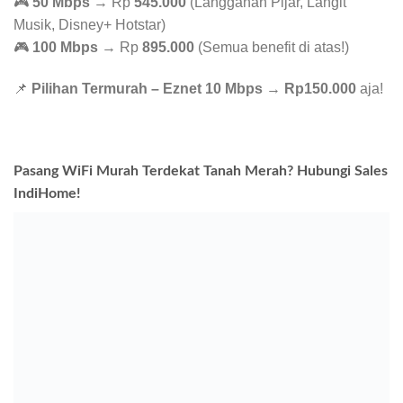
🎮
50 Mbps
→ Rp
545.000
(Langganan Pijar, Langit
Musik, Disney+ Hotstar)
🎮
100 Mbps
→ Rp
895.000
(Semua benefit di atas!)
📌
Pilihan Termurah – Eznet 10 Mbps
→
Rp150.000
aja!
Pasang WiFi Murah Terdekat Tanah Merah? Hubungi Sales
IndiHome!