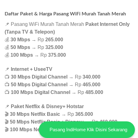
Daftar Paket & Harga Pasang WiFi Murah Tanah Merah
📌 Pasang WiFi Murah Tanah Merah
Paket Internet Only
(Tanpa TV & Telepon)
💰
30 Mbps
→ Rp
265.000
💰
50 Mbps
→ Rp
325.000
💰
100 Mbps
→ Rp
375.000
📌
Internet + UseeTV
📺
30 Mbps Digital Channel
→ Rp
340.000
📺
50 Mbps Digital Channel
→ Rp
465.000
📺
100 Mbps Digital Channel
→ Rp
485.000
📌
Paket Netflix & Disney+ Hotstar
🎬
30 Mbps Netflix Basic
→ Rp
365.000
🎬
50 Mbps Netflix Basic + Disney+
→ Rp
460.000
Pasang IndiHome Klik Disini Sekarang
🎬
100 Mbps Netflix Basic + Disney+
→ Rp
555.000