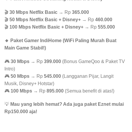
🎬
30 Mbps Netflix Basic
→ Rp
365.000
🎬
50 Mbps Netflix Basic + Disney+
→ Rp
460.000
🎬
100 Mbps Netflix Basic + Disney+
→ Rp
555.000
🔹 Paket Gamer IndiHome (WiFi Paling Murah Buat
Main Game Stabil!)
🎮
30 Mbps
→ Rp
399.000
(Bonus GameQoo & Paket TV
Intro)
🎮
50 Mbps
→ Rp
545.000
(Langganan Pijar, Langit
Musik, Disney+ Hotstar)
🎮
100 Mbps
→ Rp
895.000
(Semua benefit di atas!)
💡
Mau yang lebih hemat? Ada juga paket Eznet mulai
Rp150.000 aja!