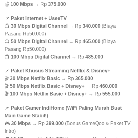
💰
100 Mbps
→ Rp
375.000
📌
Paket Internet + UseeTV
📺
30 Mbps Digital Channel
→ Rp
340.000
(Biaya
Pasang Rp50.000)
📺
50 Mbps Digital Channel
→ Rp
465.000
(Biaya
Pasang Rp50.000)
📺
100 Mbps Digital Channel
→ Rp
485.000
📌
Paket Khusus Streaming Netflix & Disney+
🎬
30 Mbps Netflix Basic
→ Rp
365.000
🎬
50 Mbps Netflix Basic + Disney+
→ Rp
460.000
🎬
100 Mbps Netflix Basic + Disney+
→ Rp
555.000
📌
Paket Gamer IndiHome (WiFi Paling Murah Buat
Main Game Stabil!)
🎮
30 Mbps
→ Rp
399.000
(Bonus GameQoo & Paket TV
Intro)