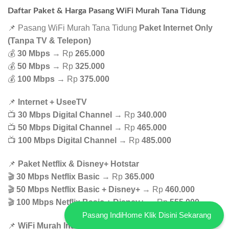
Daftar Paket & Harga Pasang WiFi Murah Tana Tidung
📌 Pasang WiFi Murah Tana Tidung
Paket Internet Only
(Tanpa TV & Telepon)
💰
30 Mbps
→ Rp
265.000
💰
50 Mbps
→ Rp
325.000
💰
100 Mbps
→ Rp
375.000
📌
Internet + UseeTV
📺
30 Mbps Digital Channel
→ Rp
340.000
📺
50 Mbps Digital Channel
→ Rp
465.000
📺
100 Mbps Digital Channel
→ Rp
485.000
📌
Paket Netflix & Disney+ Hotstar
🎬
30 Mbps Netflix Basic
→ Rp
365.000
🎬
50 Mbps Netflix Basic + Disney+
→ Rp
460.000
🎬
100 Mbps Netflix Basic + Disney+
→ Rp
555.000
Pasang IndiHome Klik Disini Sekarang
📌
WiFi Murah IndiHome – Paket Paling Hemat!