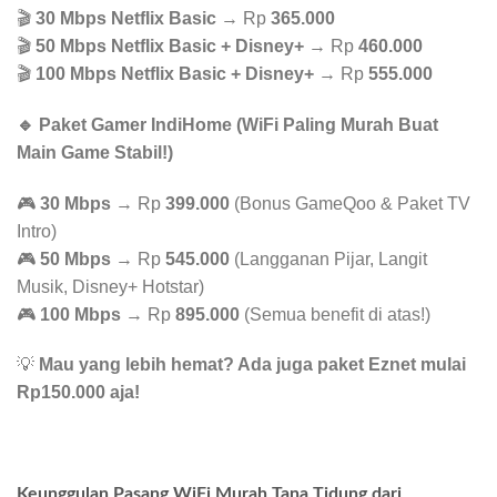
🎬
30 Mbps Netflix Basic
→ Rp
365.000
🎬
50 Mbps Netflix Basic + Disney+
→ Rp
460.000
🎬
100 Mbps Netflix Basic + Disney+
→ Rp
555.000
🔹 Paket Gamer IndiHome (WiFi Paling Murah Buat
Main Game Stabil!)
🎮
30 Mbps
→ Rp
399.000
(Bonus GameQoo & Paket TV
Intro)
🎮
50 Mbps
→ Rp
545.000
(Langganan Pijar, Langit
Musik, Disney+ Hotstar)
🎮
100 Mbps
→ Rp
895.000
(Semua benefit di atas!)
💡
Mau yang lebih hemat? Ada juga paket Eznet mulai
Rp150.000 aja!
Keunggulan Pasang WiFi Murah Tana Tidung dari