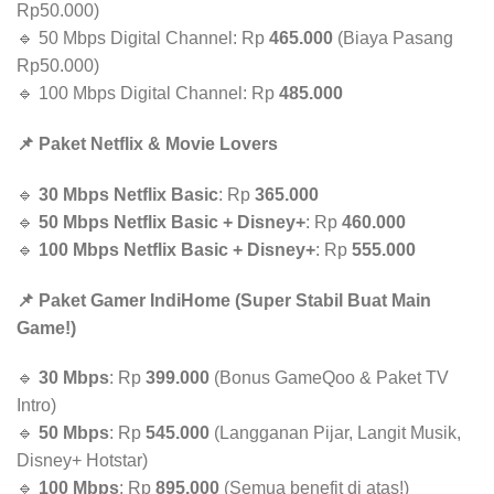
Rp50.000)
🔹 50 Mbps Digital Channel: Rp
465.000
(Biaya Pasang
Rp50.000)
🔹 100 Mbps Digital Channel: Rp
485.000
📌 Paket Netflix & Movie Lovers
🔹
30 Mbps Netflix Basic
: Rp
365.000
🔹
50 Mbps Netflix Basic + Disney+
: Rp
460.000
🔹
100 Mbps Netflix Basic + Disney+
: Rp
555.000
📌 Paket Gamer IndiHome (Super Stabil Buat Main
Game!)
🔹
30 Mbps
: Rp
399.000
(Bonus GameQoo & Paket TV
Intro)
🔹
50 Mbps
: Rp
545.000
(Langganan Pijar, Langit Musik,
Disney+ Hotstar)
🔹
100 Mbps
: Rp
895.000
(Semua benefit di atas!)