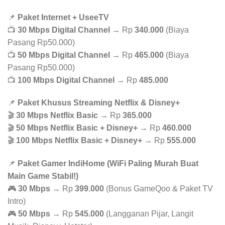
📌
Paket Internet + UseeTV
📺
30 Mbps Digital Channel
→ Rp
340.000
(Biaya
Pasang Rp50.000)
📺
50 Mbps Digital Channel
→ Rp
465.000
(Biaya
Pasang Rp50.000)
📺
100 Mbps Digital Channel
→ Rp
485.000
📌
Paket Khusus Streaming Netflix & Disney+
🎬
30 Mbps Netflix Basic
→ Rp
365.000
🎬
50 Mbps Netflix Basic + Disney+
→ Rp
460.000
🎬
100 Mbps Netflix Basic + Disney+
→ Rp
555.000
📌
Paket Gamer IndiHome (WiFi Paling Murah Buat
Main Game Stabil!)
🎮
30 Mbps
→ Rp
399.000
(Bonus GameQoo & Paket TV
Intro)
🎮
50 Mbps
→ Rp
545.000
(Langganan Pijar, Langit