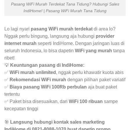
Pasang WiFi Murah Terdekat Tana Tidung? Hubungi Sales
IndiHome! | Pasang WiFi Murah Tana Tidung
Lo lagi nyari
pasang WiFi murah terdekat
di area lo?
Nggak perlu bingung, langsung aja hubungi
provider
internet murah
seperti IndiHome. Dengan jaringan luas di
seluruh Indonesia, lo bisa dapetin
WiFi yang murah
tanpa
ribet!
💡
Keuntungan pasang di IndiHome:
✅
WiFi murah unlimited
, nggak perlu khawatir kuota abis
✅
Rekomendasi WiFi murah
dengan pilihan paket variatif
✅
Biaya pasang WiFi 100Rb perbulan
aja buat paket
tertentu
✅ Paket bisa disesuaikan, dari
WiFi 100 ribuan
sampe
kecepatan tinggi
🎯
Langsung hubungi kontak sales marketing
IndiHome di 0821-8088-1070 buat dapetin promo