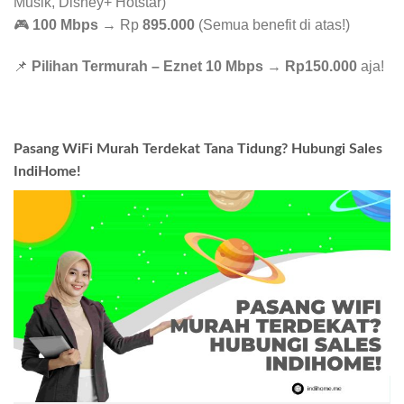
Musik, Disney+ Hotstar)
🎮
100 Mbps
→ Rp
895.000
(Semua benefit di atas!)
📌
Pilihan Termurah – Eznet 10 Mbps
→
Rp150.000
aja!
Pasang WiFi Murah Terdekat Tana Tidung? Hubungi Sales
IndiHome!