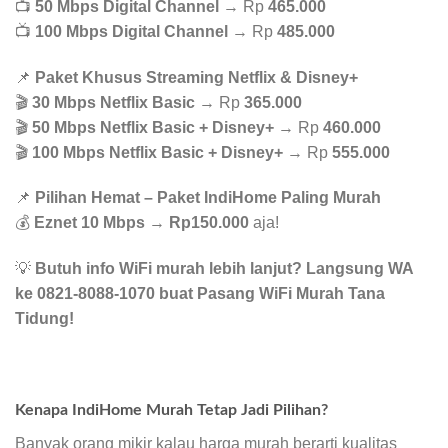
📺
50 Mbps Digital Channel
→ Rp
465.000
📺
100 Mbps Digital Channel
→ Rp
485.000
📌
Paket Khusus Streaming Netflix & Disney+
🎬
30 Mbps Netflix Basic
→ Rp
365.000
🎬
50 Mbps Netflix Basic + Disney+
→ Rp
460.000
🎬
100 Mbps Netflix Basic + Disney+
→ Rp
555.000
📌
Pilihan Hemat – Paket IndiHome Paling Murah
💰
Eznet 10 Mbps
→
Rp150.000
aja!
💡
Butuh info WiFi murah lebih lanjut? Langsung WA
ke 0821-8088-1070 buat Pasang WiFi Murah Tana
Tidung!
Kenapa IndiHome Murah Tetap Jadi Pilihan?
Banyak orang mikir kalau harga murah berarti kualitas