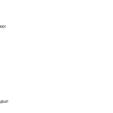
000!
gkat!