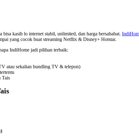
 bisa kasih lo internet stabil, unlimited, dan harga bersahabat.
IndiHo
ampai yang cocok buat streaming Netflix & Disney+ Hotstar.
enapa IndiHome jadi pilihan terbaik:
TV atau sekalian bundling TV & telepon)
ertentu
 Tais
ais
)