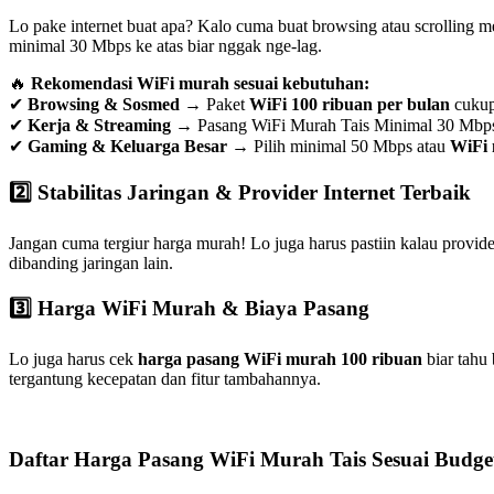
Lo pake internet buat apa? Kalo cuma buat browsing atau scrolling 
minimal 30 Mbps ke atas biar nggak nge-lag.
🔥
Rekomendasi WiFi murah sesuai kebutuhan:
✔
Browsing & Sosmed
→ Paket
WiFi 100 ribuan per bulan
cuku
✔
Kerja & Streaming
→ Pasang WiFi Murah Tais Minimal 30 Mbp
✔
Gaming & Keluarga Besar
→ Pilih minimal 50 Mbps atau
WiFi 
2️⃣ Stabilitas Jaringan & Provider Internet Terbaik
Jangan cuma tergiur harga murah! Lo juga harus pastiin kalau provid
dibanding jaringan lain.
3️⃣ Harga WiFi Murah & Biaya Pasang
Lo juga harus cek
harga pasang WiFi murah 100 ribuan
biar tahu
tergantung kecepatan dan fitur tambahannya.
Daftar Harga Pasang WiFi Murah Tais Sesuai Budge