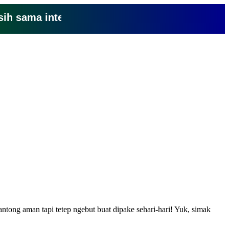
ama internet yang lemot? coba pake yang ini, k
ntong aman tapi tetep ngebut buat dipake sehari-hari! Yuk, simak