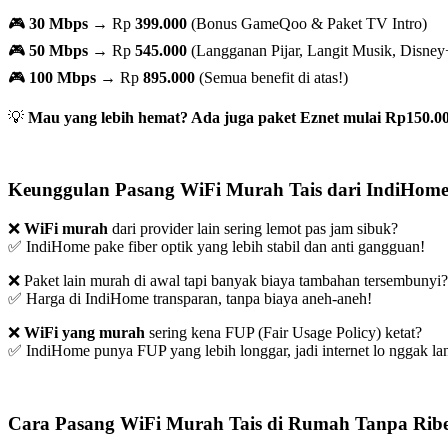
🎮
30 Mbps
→ Rp
399.000
(Bonus GameQoo & Paket TV Intro)
🎮
50 Mbps
→ Rp
545.000
(Langganan Pijar, Langit Musik, Disney
🎮
100 Mbps
→ Rp
895.000
(Semua benefit di atas!)
💡
Mau yang lebih hemat? Ada juga paket Eznet mulai Rp150.00
Keunggulan Pasang WiFi Murah Tais dari IndiHome
❌
WiFi murah
dari provider lain sering lemot pas jam sibuk?
✅ IndiHome pake fiber optik yang lebih stabil dan anti gangguan!
❌ Paket lain murah di awal tapi banyak biaya tambahan tersembunyi?
✅ Harga di IndiHome transparan, tanpa biaya aneh-aneh!
❌
WiFi yang murah
sering kena FUP (Fair Usage Policy) ketat?
✅ IndiHome punya FUP yang lebih longgar, jadi internet lo nggak lan
Cara Pasang WiFi Murah Tais di Rumah Tanpa Ribe