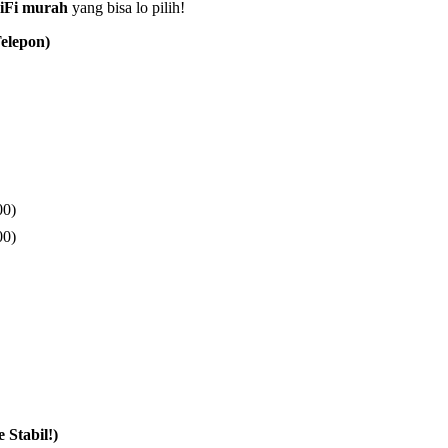
iFi murah
yang bisa lo pilih!
elepon)
00)
00)
Stabil!)