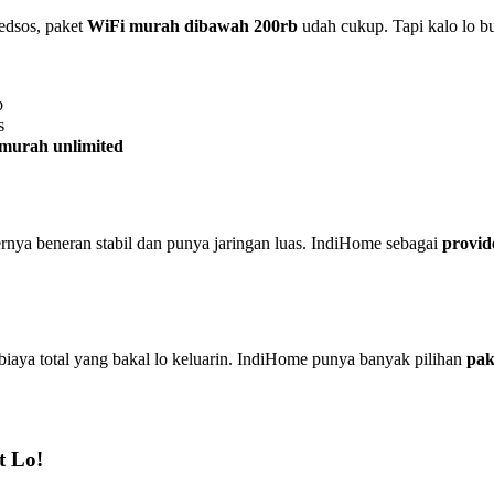
medsos, paket
WiFi murah dibawah 200rb
udah cukup. Tapi kalo lo bu
p
s
murah unlimited
ernya beneran stabil dan punya jaringan luas. IndiHome sebagai
provid
 biaya total yang bakal lo keluarin. IndiHome punya banyak pilihan
pak
t Lo!