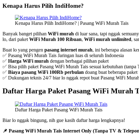
Kenapa Harus Pilih IndiHome?
Kenapa Harus Pilih IndiHome? | Pasang WiFi Murah Tais
Banyak banget pilihan
WiFi murah
di luar sana, tapi nggak semuanya
lo, dari paket
WiFi Murah 100 Ribuan
,
WiFi murah unlimited
, s
Buat lo yang pengen
pasang internet murah
, ini beberapa alasan k
✅ Pasang WiFi Murah Tais Jaringan luas di seluruh Indonesia
✅
Harga WiFi murah
dengan berbagai pilihan paket
✅ Bisa pilih paket Pasang WiFi Murah Tais sesuai kebutuhan (tanpa 
✅
Biaya pasang WiFi 100Rb perbulan
doang buat beberapa paket t
✅ Dukungan teknis 24/7 biar lo nggak repot buat Pasang WiFi Murah
Daftar Harga Paket Pasang WiFi Murah T
Daftar Harga Paket Pasang WiFi Murah Tais
Biar lo nggak bingung, nih gue kasih daftar harga lengkapnya!
📌 Pasang WiFi Murah Tais Internet Only (Tanpa TV & Telepon