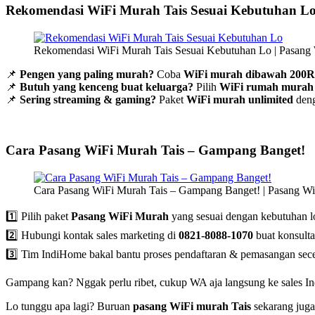
Rekomendasi WiFi Murah Tais Sesuai Kebutuhan L
Rekomendasi WiFi Murah Tais Sesuai Kebutuhan Lo | Pasang 
📌
Pengen yang paling murah?
Coba
WiFi murah dibawah 200
📌
Butuh yang kenceng buat keluarga?
Pilih
WiFi rumah murah
📌
Sering streaming & gaming?
Paket
WiFi murah unlimited
deng
Cara Pasang WiFi Murah Tais – Gampang Banget!
Cara Pasang WiFi Murah Tais – Gampang Banget! | Pasang Wi
1️⃣ Pilih paket
Pasang WiFi Murah
yang sesuai dengan kebutuhan l
2️⃣ Hubungi kontak sales marketing di
0821-8088-1070
buat konsult
3️⃣ Tim IndiHome bakal bantu proses pendaftaran & pemasangan sec
Gampang kan? Nggak perlu ribet, cukup WA aja langsung ke sales I
Lo tunggu apa lagi? Buruan
pasang WiFi murah Tais
sekarang juga