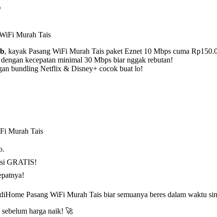
o
WiFi Murah Tais
Rb
, kayak Pasang WiFi Murah Tais paket Eznet 10 Mbps cuma Rp150.
dengan kecepatan minimal 30 Mbps biar nggak rebutan!
an bundling Netflix & Disney+ cocok buat lo!
Fi Murah Tais
o.
asi GRATIS!
epatnya!
ndiHome Pasang WiFi Murah Tais biar semuanya beres dalam waktu sin
 sebelum harga naik! 🚀