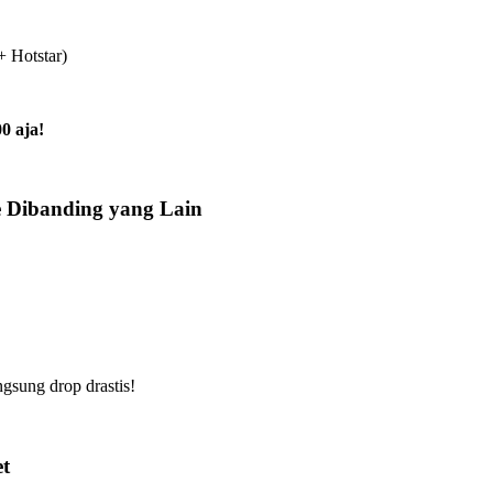
+ Hotstar)
0 aja!
 Dibanding yang Lain
gsung drop drastis!
t