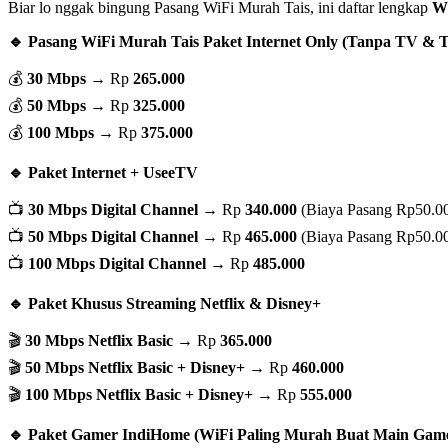
Biar lo nggak bingung Pasang WiFi Murah Tais, ini daftar lengkap
W
🔹 Pasang WiFi Murah Tais Paket Internet Only (Tanpa TV & T
💰
30 Mbps
→ Rp
265.000
💰
50 Mbps
→ Rp
325.000
💰
100 Mbps
→ Rp
375.000
🔹 Paket Internet + UseeTV
📺
30 Mbps Digital Channel
→ Rp
340.000
(Biaya Pasang Rp50.0
📺
50 Mbps Digital Channel
→ Rp
465.000
(Biaya Pasang Rp50.0
📺
100 Mbps Digital Channel
→ Rp
485.000
🔹 Paket Khusus Streaming Netflix & Disney+
🎬
30 Mbps Netflix Basic
→ Rp
365.000
🎬
50 Mbps Netflix Basic + Disney+
→ Rp
460.000
🎬
100 Mbps Netflix Basic + Disney+
→ Rp
555.000
🔹 Paket Gamer IndiHome (WiFi Paling Murah Buat Main Game 