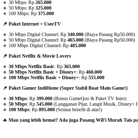
🔹 30 Mbps: Rp
265.000
🔹 50 Mbps: Rp
325.000
🔹 100 Mbps: Rp
375.000
📌 Paket Internet + UseeTV
🔹 30 Mbps Digital Channel: Rp
340.000
(Biaya Pasang Rp50.000)
🔹 50 Mbps Digital Channel: Rp
465.000
(Biaya Pasang Rp50.000)
🔹 100 Mbps Digital Channel: Rp
485.000
📌 Paket Netflix & Movie Lovers
🔹
30 Mbps Netflix Basic
: Rp
365.000
🔹
50 Mbps Netflix Basic + Disney+
: Rp
460.000
🔹
100 Mbps Netflix Basic + Disney+
: Rp
555.000
📌 Paket Gamer IndiHome (Super Stabil Buat Main Game!)
🔹
30 Mbps
: Rp
399.000
(Bonus GameQoo & Paket TV Intro)
🔹
50 Mbps
: Rp
545.000
(Langganan Pijar, Langit Musik, Disney+ H
🔹
100 Mbps
: Rp
895.000
(Semua benefit di atas!)
🔥
Mau yang lebih hemat? Ada juga Pasang WiFi Murah Tais pak