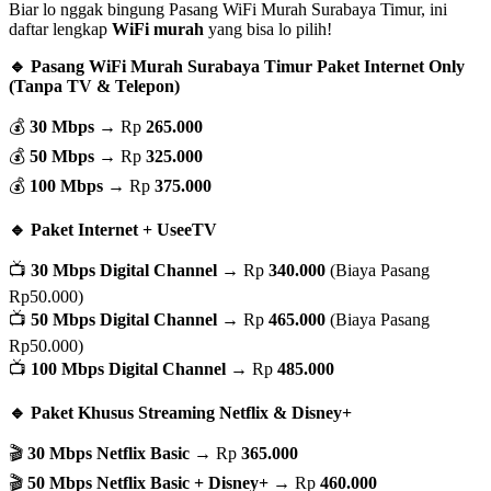
Biar lo nggak bingung Pasang WiFi Murah Surabaya Timur, ini
daftar lengkap
WiFi murah
yang bisa lo pilih!
🔹 Pasang WiFi Murah Surabaya Timur Paket Internet Only
(Tanpa TV & Telepon)
💰
30 Mbps
→ Rp
265.000
💰
50 Mbps
→ Rp
325.000
💰
100 Mbps
→ Rp
375.000
🔹 Paket Internet + UseeTV
📺
30 Mbps Digital Channel
→ Rp
340.000
(Biaya Pasang
Rp50.000)
📺
50 Mbps Digital Channel
→ Rp
465.000
(Biaya Pasang
Rp50.000)
📺
100 Mbps Digital Channel
→ Rp
485.000
🔹 Paket Khusus Streaming Netflix & Disney+
🎬
30 Mbps Netflix Basic
→ Rp
365.000
🎬
50 Mbps Netflix Basic + Disney+
→ Rp
460.000