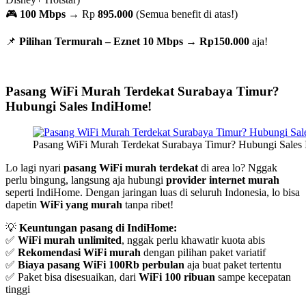
🎮
100 Mbps
→ Rp
895.000
(Semua benefit di atas!)
📌
Pilihan Termurah – Eznet 10 Mbps
→
Rp150.000
aja!
Pasang WiFi Murah Terdekat Surabaya Timur?
Hubungi Sales IndiHome!
Pasang WiFi Murah Terdekat Surabaya Timur? Hubungi Sales
Lo lagi nyari
pasang WiFi murah terdekat
di area lo? Nggak
perlu bingung, langsung aja hubungi
provider internet murah
seperti IndiHome. Dengan jaringan luas di seluruh Indonesia, lo bisa
dapetin
WiFi yang murah
tanpa ribet!
💡
Keuntungan pasang di IndiHome:
✅
WiFi murah unlimited
, nggak perlu khawatir kuota abis
✅
Rekomendasi WiFi murah
dengan pilihan paket variatif
✅
Biaya pasang WiFi 100Rb perbulan
aja buat paket tertentu
✅ Paket bisa disesuaikan, dari
WiFi 100 ribuan
sampe kecepatan
tinggi