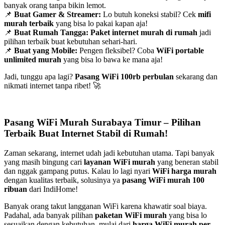
banyak orang tanpa bikin lemot.
📌
Buat Gamer & Streamer:
Lo butuh koneksi stabil? Cek
mifi
murah terbaik
yang bisa lo pakai kapan aja!
📌
Buat Rumah Tangga:
Paket internet murah di rumah
jadi
pilihan terbaik buat kebutuhan sehari-hari.
📌
Buat yang Mobile:
Pengen fleksibel? Coba
WiFi portable
unlimited murah
yang bisa lo bawa ke mana aja!
Jadi, tunggu apa lagi?
Pasang WiFi 100rb perbulan
sekarang dan
nikmati internet tanpa ribet! 🚀
Pasang WiFi Murah Surabaya Timur – Pilihan
Terbaik Buat Internet Stabil di Rumah!
Zaman sekarang, internet udah jadi kebutuhan utama. Tapi banyak
yang masih bingung cari
layanan WiFi murah
yang beneran stabil
dan nggak gampang putus. Kalau lo lagi nyari
WiFi harga murah
dengan kualitas terbaik, solusinya ya
pasang WiFi murah 100
ribuan
dari IndiHome!
Banyak orang takut langganan WiFi karena khawatir soal biaya.
Padahal, ada banyak pilihan
paketan WiFi murah
yang bisa lo
sesuaikan dengan kebutuhan, mulai dari
harga WiFi murah per