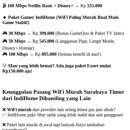
🎬
100 Mbps Netflix Basic + Disney+
→ Rp
555.000
🔹 Paket Gamer IndiHome (WiFi Paling Murah Buat Main
Game Stabil!)
🎮
30 Mbps
→ Rp
399.000
(Bonus GameQoo & Paket TV Intro)
🎮
50 Mbps
→ Rp
545.000
(Langganan Pijar, Langit Musik,
Disney+ Hotstar)
🎮
100 Mbps
→ Rp
895.000
(Semua benefit di atas!)
💡
Mau yang lebih hemat? Ada juga paket Eznet mulai
Rp150.000 aja!
Keunggulan Pasang WiFi Murah Surabaya Timur
dari IndiHome Dibanding yang Lain
❌
WiFi murah
dari provider lain sering lemot pas jam sibuk?
✅ IndiHome pake fiber optik yang lebih stabil dan anti gangguan!
❌ Paket lain murah di awal tapi banyak biaya tambahan
tersembunyi?