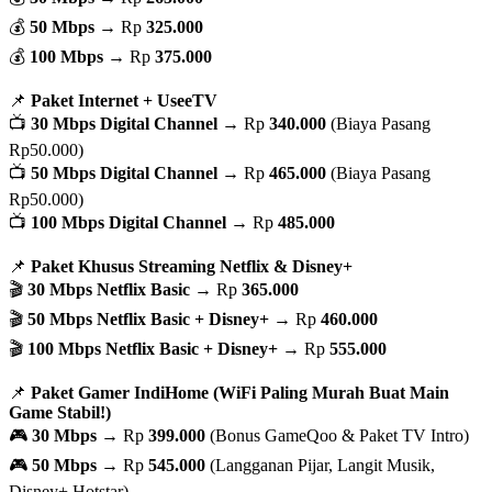
💰
50 Mbps
→ Rp
325.000
💰
100 Mbps
→ Rp
375.000
📌
Paket Internet + UseeTV
📺
30 Mbps Digital Channel
→ Rp
340.000
(Biaya Pasang
Rp50.000)
📺
50 Mbps Digital Channel
→ Rp
465.000
(Biaya Pasang
Rp50.000)
📺
100 Mbps Digital Channel
→ Rp
485.000
📌
Paket Khusus Streaming Netflix & Disney+
🎬
30 Mbps Netflix Basic
→ Rp
365.000
🎬
50 Mbps Netflix Basic + Disney+
→ Rp
460.000
🎬
100 Mbps Netflix Basic + Disney+
→ Rp
555.000
📌
Paket Gamer IndiHome (WiFi Paling Murah Buat Main
Game Stabil!)
🎮
30 Mbps
→ Rp
399.000
(Bonus GameQoo & Paket TV Intro)
🎮
50 Mbps
→ Rp
545.000
(Langganan Pijar, Langit Musik,
Disney+ Hotstar)