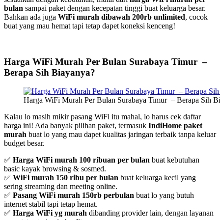
bulan
sampai paket dengan kecepatan tinggi buat keluarga besar.
Bahkan ada juga
WiFi murah dibawah 200rb unlimited
, cocok
buat yang mau hemat tapi tetap dapet koneksi kenceng!
Harga WiFi Murah Per Bulan Surabaya Timur –
Berapa Sih Biayanya?
Harga WiFi Murah Per Bulan Surabaya Timur – Berapa Sih B
Kalau lo masih mikir pasang WiFi itu mahal, lo harus cek daftar
harga ini! Ada banyak pilihan paket, termasuk
IndiHome paket
murah
buat lo yang mau dapet kualitas jaringan terbaik tanpa keluar
budget besar.
✅
Harga WiFi murah 100 ribuan per bulan
buat kebutuhan
basic kayak browsing & sosmed.
✅
WiFi murah 150 ribu per bulan
buat keluarga kecil yang
sering streaming dan meeting online.
✅
Pasang WiFi murah 150rb perbulan
buat lo yang butuh
internet stabil tapi tetap hemat.
✅
Harga WiFi yg murah
dibanding provider lain, dengan layanan