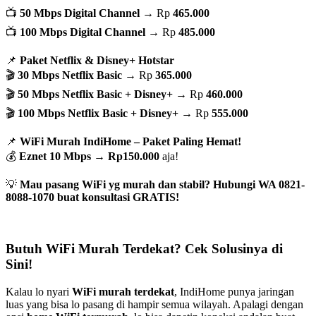
📺
50 Mbps Digital Channel
→ Rp
465.000
📺
100 Mbps Digital Channel
→ Rp
485.000
📌
Paket Netflix & Disney+ Hotstar
🎬
30 Mbps Netflix Basic
→ Rp
365.000
🎬
50 Mbps Netflix Basic + Disney+
→ Rp
460.000
🎬
100 Mbps Netflix Basic + Disney+
→ Rp
555.000
📌
WiFi Murah IndiHome – Paket Paling Hemat!
💰
Eznet 10 Mbps
→
Rp150.000
aja!
💡
Mau pasang WiFi yg murah dan stabil? Hubungi WA 0821-
8088-1070 buat konsultasi GRATIS!
Butuh WiFi Murah Terdekat? Cek Solusinya di
Sini!
Kalau lo nyari
WiFi murah terdekat
, IndiHome punya jaringan
luas yang bisa lo pasang di hampir semua wilayah. Apalagi dengan