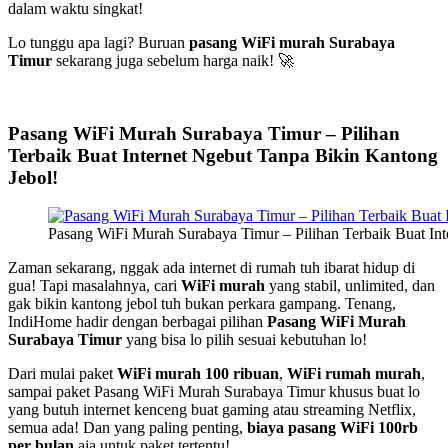
dalam waktu singkat!
Lo tunggu apa lagi? Buruan
pasang WiFi murah Surabaya
Timur
sekarang juga sebelum harga naik! 🚀
Pasang WiFi Murah Surabaya Timur – Pilihan
Terbaik Buat Internet Ngebut Tanpa Bikin Kantong
Jebol!
Pasang WiFi Murah Surabaya Timur – Pilihan Terbaik Buat Int
Zaman sekarang, nggak ada internet di rumah tuh ibarat hidup di
gua! Tapi masalahnya, cari
WiFi murah
yang stabil, unlimited, dan
gak bikin kantong jebol tuh bukan perkara gampang. Tenang,
IndiHome hadir dengan berbagai pilihan
Pasang WiFi Murah
Surabaya Timur
yang bisa lo pilih sesuai kebutuhan lo!
Dari mulai paket
WiFi murah 100 ribuan
,
WiFi rumah murah
,
sampai paket Pasang WiFi Murah Surabaya Timur khusus buat lo
yang butuh internet kenceng buat gaming atau streaming Netflix,
semua ada! Dan yang paling penting,
biaya pasang WiFi 100rb
per bulan
aja untuk paket tertentu!