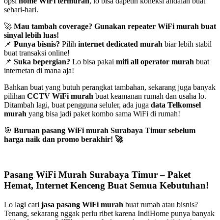
opsi
home WiFi termurah
, lo bisa dapetin koneksi andalan buat
sehari-hari.
🚀
Mau tambah coverage? Gunakan repeater WiFi murah buat
sinyal lebih luas!
📌
Punya bisnis?
Pilih
internet dedicated murah
biar lebih stabil
buat transaksi online!
📌
Suka bepergian?
Lo bisa pakai
mifi all operator murah
buat
internetan di mana aja!
Bahkan buat yang butuh perangkat tambahan, sekarang juga banyak
pilihan
CCTV WiFi murah
buat keamanan rumah dan usaha lo.
Ditambah lagi, buat pengguna seluler, ada juga
data Telkomsel
murah
yang bisa jadi paket kombo sama WiFi di rumah!
🎯
Buruan pasang WiFi murah Surabaya Timur sebelum
harga naik dan promo berakhir!
🚀
Pasang WiFi Murah Surabaya Timur – Paket
Hemat, Internet Kenceng Buat Semua Kebutuhan!
Lo lagi cari
jasa pasang WiFi murah
buat rumah atau bisnis?
Tenang, sekarang nggak perlu ribet karena IndiHome punya banyak