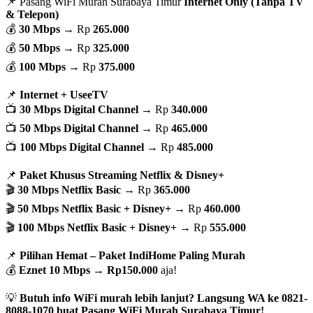
📌 Pasang WiFi Murah Surabaya Timur
Internet Only (Tanpa TV
& Telepon)
💰
30 Mbps
→ Rp
265.000
💰
50 Mbps
→ Rp
325.000
💰
100 Mbps
→ Rp
375.000
📌
Internet + UseeTV
📺
30 Mbps Digital Channel
→ Rp
340.000
📺
50 Mbps Digital Channel
→ Rp
465.000
📺
100 Mbps Digital Channel
→ Rp
485.000
📌
Paket Khusus Streaming Netflix & Disney+
🎬
30 Mbps Netflix Basic
→ Rp
365.000
🎬
50 Mbps Netflix Basic + Disney+
→ Rp
460.000
🎬
100 Mbps Netflix Basic + Disney+
→ Rp
555.000
📌
Pilihan Hemat – Paket IndiHome Paling Murah
💰
Eznet 10 Mbps
→
Rp150.000
aja!
💡
Butuh info WiFi murah lebih lanjut? Langsung WA ke 0821-
8088-1070 buat Pasang WiFi Murah Surabaya Timur!