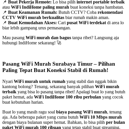
📌
Buat Pekerja Remote:
Lo bisa pilih
internet portable terbaik
atau
WiFi IndiHome paling murah
buat koneksi tanpa hambatan.
📌
Buat Keamanan Rumah:
Butuh CCTV? Coba
rekomendasi
CCTV WiFi murah berkualitas
biar rumah makin aman.
📌
Buat Kemudahan Akses:
Cari
pusat WiFi terdekat
di area lo
biar lebih gampang urus pemasangan.
Mau pasang
WiFi murah dan bagus
tanpa ribet? Langsung aja
hubungi IndiHome sekarang! 🚀
Pasang WiFi Murah Surabaya Timur – Pilihan
Paling Tepat Buat Koneksi Stabil di Rumah!
Nyari
WiFi murah untuk rumah
yang stabil dan nggak bikin
kantong bolong? Tenang, sekarang banyak pilihan
WiFi murah
terbaik
yang bisa lo pasang tanpa ribet! Apalagi buat lo yang butuh
paket hemat, ada
WiFi IndiHome 100 ribu perbulan
yang cocok
buat kebutuhan harian.
Buat lo yang masih ragu soal
biaya pasang WiFi murah
, tenang
aja. Ada beberapa paket yang cuma butuh
WiFi 10 Mbps murah
dengan biaya bulanan super hemat. Bahkan, lo bisa pilih
per bulan
paket WiFi murah 100 ribuan
yang tetap stabil buat streaming,