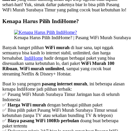
sehari-hari! Yuk, simak daftar paketnya biar lo bisa pilih Pasang
WiFi Murah Surabaya Timur yang paling cocok buat kebutuhan lo!
Kenapa Harus Pilih IndiHome?
Kenapa Harus Pilih IndiHome? | Pasang WiFi Murah Surabaya
Banyak banget pilihan
WiFi murah
di luar sana, tapi nggak
semuanya bisa kasih lo internet stabil, unlimited, dan harga
bersahabat.
IndiHome
hadir dengan berbagai paket yang bisa
disesuaikan sama kebutuhan lo, dari paket
WiFi Murah 100
Ribuan
,
WiFi murah unlimited
, sampai yang cocok buat
streaming Netflix & Disney+ Hotstar.
Buat lo yang pengen
pasang internet murah
, ini beberapa alasan
kenapa IndiHome jadi pilihan terbaik:
✅ Pasang WiFi Murah Surabaya Timur Jaringan luas di seluruh
Indonesia
✅
Harga WiFi murah
dengan berbagai pilihan paket
✅ Bisa pilih paket Pasang WiFi Murah Surabaya Timur sesuai
kebutuhan (tanpa TV atau sekalian bundling TV & telepon)
✅
Biaya pasang WiFi 100Rb perbulan
doang buat beberapa
paket tertentu