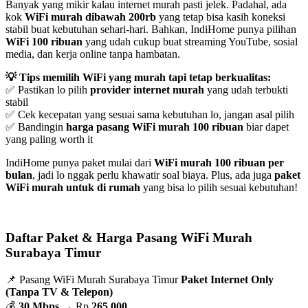
Banyak yang mikir kalau internet murah pasti jelek. Padahal, ada
kok
WiFi murah dibawah 200rb
yang tetap bisa kasih koneksi
stabil buat kebutuhan sehari-hari. Bahkan, IndiHome punya pilihan
WiFi 100 ribuan
yang udah cukup buat streaming YouTube, sosial
media, dan kerja online tanpa hambatan.
💡 Tips memilih WiFi yang murah tapi tetap berkualitas:
✅ Pastikan lo pilih
provider internet murah
yang udah terbukti
stabil
✅ Cek kecepatan yang sesuai sama kebutuhan lo, jangan asal pilih
✅ Bandingin
harga pasang WiFi murah 100 ribuan
biar dapet
yang paling worth it
IndiHome punya paket mulai dari
WiFi murah 100 ribuan per
bulan
, jadi lo nggak perlu khawatir soal biaya. Plus, ada juga
paket
WiFi murah untuk di rumah
yang bisa lo pilih sesuai kebutuhan!
Daftar Paket & Harga Pasang WiFi Murah
Surabaya Timur
📌 Pasang WiFi Murah Surabaya Timur
Paket Internet Only
(Tanpa TV & Telepon)
💰
30 Mbps
→ Rp
265.000