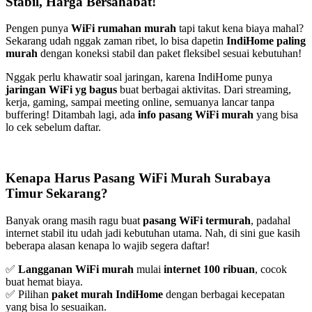
Stabil, Harga Bersahabat!
Pengen punya
WiFi rumahan murah
tapi takut kena biaya mahal?
Sekarang udah nggak zaman ribet, lo bisa dapetin
IndiHome paling
murah
dengan koneksi stabil dan paket fleksibel sesuai kebutuhan!
Nggak perlu khawatir soal jaringan, karena IndiHome punya
jaringan WiFi yg bagus
buat berbagai aktivitas. Dari streaming,
kerja, gaming, sampai meeting online, semuanya lancar tanpa
buffering! Ditambah lagi, ada
info pasang WiFi murah
yang bisa
lo cek sebelum daftar.
Kenapa Harus Pasang WiFi Murah Surabaya
Timur Sekarang?
Banyak orang masih ragu buat
pasang WiFi termurah
, padahal
internet stabil itu udah jadi kebutuhan utama. Nah, di sini gue kasih
beberapa alasan kenapa lo wajib segera daftar!
✅
Langganan WiFi murah
mulai
internet 100 ribuan
, cocok
buat hemat biaya.
✅ Pilihan
paket murah IndiHome
dengan berbagai kecepatan
yang bisa lo sesuaikan.