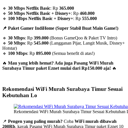
🔹
30 Mbps Netflix Basic
: Rp
365.000
🔹
50 Mbps Netflix Basic + Disney+
: Rp
460.000
🔹
100 Mbps Netflix Basic + Disney+
: Rp
555.000
📌 Paket Gamer IndiHome (Super Stabil Buat Main Game!)
🔹
30 Mbps
: Rp
399.000
(Bonus GameQoo & Paket TV Intro)
🔹
50 Mbps
: Rp
545.000
(Langganan Pijar, Langit Musik, Disney+
Hotstar)
🔹
100 Mbps
: Rp
895.000
(Semua benefit di atas!)
🔥
Mau yang lebih hemat? Ada juga Pasang WiFi Murah
Surabaya Timur paket Eznet mulai dari Rp150.000 aja!
🔥
Rekomendasi WiFi Murah Surabaya Timur Sesuai
Kebutuhan Lo
Rekomendasi WiFi Murah Surabaya Timur Sesuai Kebutuhan L
📌
Pengen yang paling murah?
Coba
WiFi murah dibawah
200Rb
, kayak Pasang WiFi Murah Surabaya Timur paket Eznet 10