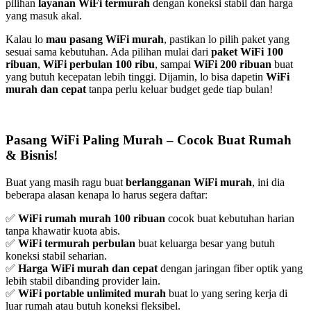
pilihan
layanan WiFi termurah
dengan koneksi stabil dan harga
yang masuk akal.
Kalau lo
mau pasang WiFi murah
, pastikan lo pilih paket yang
sesuai sama kebutuhan. Ada pilihan mulai dari
paket WiFi 100
ribuan
,
WiFi perbulan 100 ribu
, sampai
WiFi 200 ribuan
buat
yang butuh kecepatan lebih tinggi. Dijamin, lo bisa dapetin
WiFi
murah dan cepat
tanpa perlu keluar budget gede tiap bulan!
Pasang WiFi Paling Murah – Cocok Buat Rumah
& Bisnis!
Buat yang masih ragu buat
berlangganan WiFi murah
, ini dia
beberapa alasan kenapa lo harus segera daftar:
✅
WiFi rumah murah 100 ribuan
cocok buat kebutuhan harian
tanpa khawatir kuota abis.
✅
WiFi termurah perbulan
buat keluarga besar yang butuh
koneksi stabil seharian.
✅
Harga WiFi murah dan cepat
dengan jaringan fiber optik yang
lebih stabil dibanding provider lain.
✅
WiFi portable unlimited murah
buat lo yang sering kerja di
luar rumah atau butuh koneksi fleksibel.