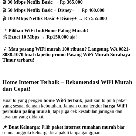
🎬
30 Mbps Netflix Basic
→ Rp
365.000
🎬
50 Mbps Netflix Basic + Disney+
→ Rp
460.000
🎬
100 Mbps Netflix Basic + Disney+
→ Rp
555.000
📌
Pilihan WiFi IndiHome Paling Murah!
💰
Eznet 10 Mbps
→
Rp150.000
aja!
💡
Mau pasang WiFi murah 100 ribuan? Langsung WA 0821-
8088-1070 buat dapetin promo Pasang WiFi Murah Surabaya
Timur terbaru!
Home Internet Terbaik – Rekomendasi WiFi Murah
dan Cepat!
Buat lo yang pengen
home WiFi terbaik
, pastikan lo pilih paket
yang sesuai dengan kebutuhan. Jangan cuma tergiur
harga WiFi
perbulan paling murah
, tapi juga cek kestabilan jaringan dan
layanan yang didapat.
📌
Buat Keluarga:
Pilih
paket internet rumahan murah
biar
semua anggota keluarga bisa pakai tanpa gangguan.