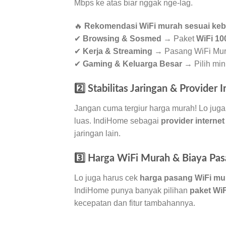
Mbps ke atas biar nggak nge-lag.
🔥
Rekomendasi WiFi murah sesuai keb
✔
Browsing & Sosmed
→ Paket
WiFi 10
✔
Kerja & Streaming
→ Pasang WiFi Mur
✔
Gaming & Keluarga Besar
→ Pilih min
2️⃣ Stabilitas Jaringan & Provider 
Jangan cuma tergiur harga murah! Lo juga 
luas. IndiHome sebagai
provider interne
jaringan lain.
3️⃣ Harga WiFi Murah & Biaya Pa
Lo juga harus cek
harga pasang WiFi mu
IndiHome punya banyak pilihan
paket Wi
kecepatan dan fitur tambahannya.