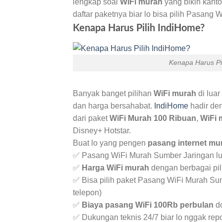
lengkap soal
WiFi murah
yang bikin kanto
daftar paketnya biar lo bisa pilih Pasang
Kenapa Harus Pilih IndiHome?
Kenapa Harus Pi
Banyak banget pilihan
WiFi murah
di luar
dan harga bersahabat.
IndiHome
hadir de
dari paket
WiFi Murah 100 Ribuan
,
WiFi 
Disney+ Hotstar.
Buat lo yang pengen
pasang internet mu
✅ Pasang WiFi Murah Sumber Jaringan lua
✅
Harga WiFi murah
dengan berbagai pil
✅ Bisa pilih paket Pasang WiFi Murah Su
telepon)
✅
Biaya pasang WiFi 100Rb perbulan
do
✅ Dukungan teknis 24/7 biar lo nggak re