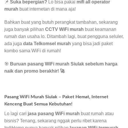
📌
Suka bepergian?
Lo bisa pakai
mifi all operator
murah
buat internetan di mana aja!
Bahkan buat yang butuh perangkat tambahan, sekarang
juga banyak pilihan
CCTV WiFi murah
buat keamanan
rumah dan usaha lo. Ditambah lagi, buat pengguna seluler,
ada juga
data Telkomsel murah
yang bisa jadi paket
kombo sama WiFi di rumah!
🎯
Buruan pasang WiFi murah Siulak sebelum harga
naik dan promo berakhir!
🚀
Pasang WiFi Murah Siulak – Paket Hemat, Internet
Kenceng Buat Semua Kebutuhan!
Lo lagi cari
jasa pasang WiFi murah
buat rumah atau
bisnis? Tenang, sekarang nggak perlu ribet karena
IndiHome punya banyak pilihan
layanan WiFi termurah