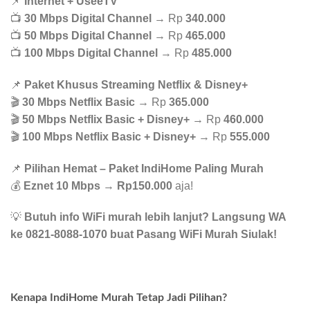
📌
Internet + UseeTV
📺
30 Mbps Digital Channel
→ Rp
340.000
📺
50 Mbps Digital Channel
→ Rp
465.000
📺
100 Mbps Digital Channel
→ Rp
485.000
📌
Paket Khusus Streaming Netflix & Disney+
🎬
30 Mbps Netflix Basic
→ Rp
365.000
🎬
50 Mbps Netflix Basic + Disney+
→ Rp
460.000
🎬
100 Mbps Netflix Basic + Disney+
→ Rp
555.000
📌
Pilihan Hemat – Paket IndiHome Paling Murah
💰
Eznet 10 Mbps
→
Rp150.000
aja!
💡
Butuh info WiFi murah lebih lanjut? Langsung WA
ke 0821-8088-1070 buat Pasang WiFi Murah Siulak!
Kenapa IndiHome Murah Tetap Jadi Pilihan?