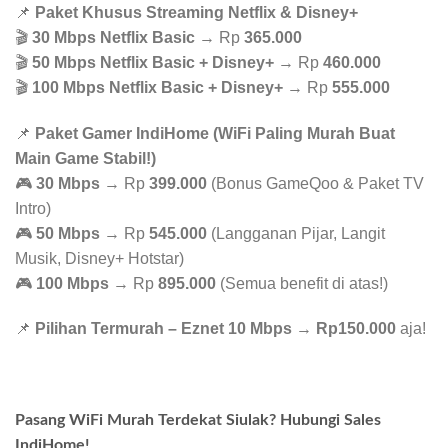
📌
Paket Khusus Streaming Netflix & Disney+
🎬
30 Mbps Netflix Basic
→ Rp
365.000
🎬
50 Mbps Netflix Basic + Disney+
→ Rp
460.000
🎬
100 Mbps Netflix Basic + Disney+
→ Rp
555.000
📌
Paket Gamer IndiHome (WiFi Paling Murah Buat
Main Game Stabil!)
🎮
30 Mbps
→ Rp
399.000
(Bonus GameQoo & Paket TV
Intro)
🎮
50 Mbps
→ Rp
545.000
(Langganan Pijar, Langit
Musik, Disney+ Hotstar)
🎮
100 Mbps
→ Rp
895.000
(Semua benefit di atas!)
📌
Pilihan Termurah – Eznet 10 Mbps
→
Rp150.000
aja!
Pasang WiFi Murah Terdekat Siulak? Hubungi Sales
IndiHome!