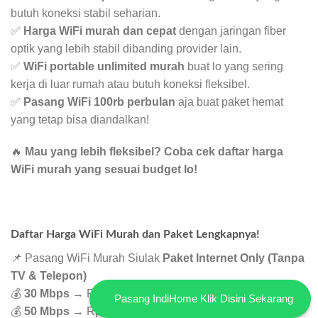
butuh koneksi stabil seharian.
✅
Harga WiFi murah dan cepat
dengan jaringan fiber
optik yang lebih stabil dibanding provider lain.
✅
WiFi portable unlimited murah
buat lo yang sering
kerja di luar rumah atau butuh koneksi fleksibel.
✅
Pasang WiFi 100rb perbulan
aja buat paket hemat
yang tetap bisa diandalkan!
🔥
Mau yang lebih fleksibel? Coba cek daftar harga
WiFi murah yang sesuai budget lo!
Daftar Harga WiFi Murah dan Paket Lengkapnya!
📌 Pasang WiFi Murah Siulak
Paket Internet Only (Tanpa
TV & Telepon)
💰
30 Mbps
→ Rp
265.000
Pasang IndiHome Klik Disini Sekarang
💰
50 Mbps
→ Rp
325.000