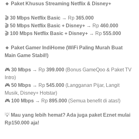
🔹 Paket Khusus Streaming Netflix & Disney+
🎬
30 Mbps Netflix Basic
→ Rp
365.000
🎬
50 Mbps Netflix Basic + Disney+
→ Rp
460.000
🎬
100 Mbps Netflix Basic + Disney+
→ Rp
555.000
🔹 Paket Gamer IndiHome (WiFi Paling Murah Buat
Main Game Stabil!)
🎮
30 Mbps
→ Rp
399.000
(Bonus GameQoo & Paket TV
Intro)
🎮
50 Mbps
→ Rp
545.000
(Langganan Pijar, Langit
Musik, Disney+ Hotstar)
🎮
100 Mbps
→ Rp
895.000
(Semua benefit di atas!)
💡
Mau yang lebih hemat? Ada juga paket Eznet mulai
Rp150.000 aja!