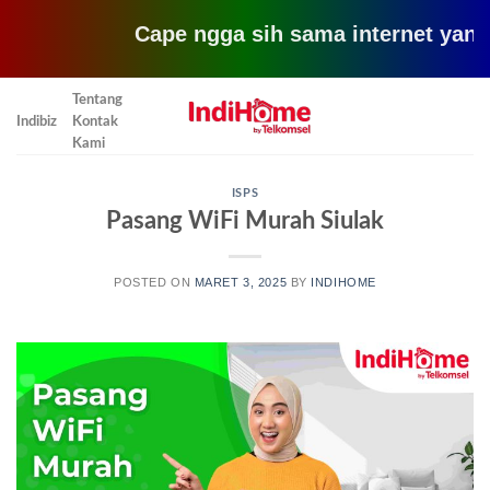
Cape ngga sih sama internet yang lemot
Skip
Tentang
to
Indibiz
Kontak
content
Kami
ISPS
Pasang WiFi Murah Siulak
POSTED ON
MARET 3, 2025
BY
INDIHOME