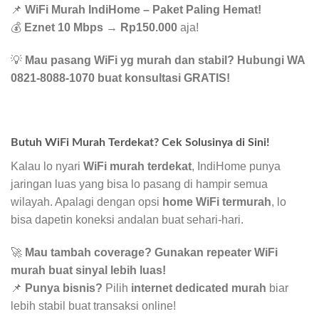
📌
WiFi Murah IndiHome – Paket Paling Hemat!
💰
Eznet 10 Mbps
→
Rp150.000
aja!
💡
Mau pasang WiFi yg murah dan stabil? Hubungi WA
0821-8088-1070 buat konsultasi GRATIS!
Butuh WiFi Murah Terdekat? Cek Solusinya di Sini!
Kalau lo nyari
WiFi murah terdekat
, IndiHome punya
jaringan luas yang bisa lo pasang di hampir semua
wilayah. Apalagi dengan opsi
home WiFi termurah
, lo
bisa dapetin koneksi andalan buat sehari-hari.
🚀
Mau tambah coverage? Gunakan repeater WiFi
murah buat sinyal lebih luas!
📌
Punya bisnis?
Pilih
internet dedicated murah
biar
lebih stabil buat transaksi online!