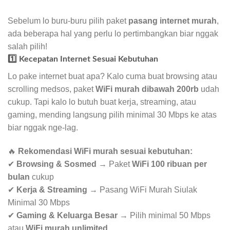
Sebelum lo buru-buru pilih paket
pasang internet murah
,
ada beberapa hal yang perlu lo pertimbangkan biar nggak
salah pilih!
1️⃣ Kecepatan Internet Sesuai Kebutuhan
Lo pake internet buat apa? Kalo cuma buat browsing atau
scrolling medsos, paket
WiFi murah dibawah 200rb
udah
cukup. Tapi kalo lo butuh buat kerja, streaming, atau
gaming, mending langsung pilih minimal 30 Mbps ke atas
biar nggak nge-lag.
🔥
Rekomendasi WiFi murah sesuai kebutuhan:
✔
Browsing & Sosmed
→ Paket
WiFi 100 ribuan per
bulan
cukup
✔
Kerja & Streaming
→ Pasang WiFi Murah Siulak
Minimal 30 Mbps
✔
Gaming & Keluarga Besar
→ Pilih minimal 50 Mbps
atau
WiFi murah unlimited