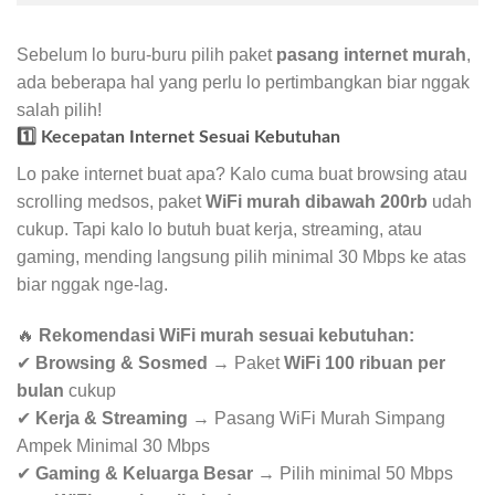
Sebelum lo buru-buru pilih paket
pasang internet murah
,
ada beberapa hal yang perlu lo pertimbangkan biar nggak
salah pilih!
1️⃣ Kecepatan Internet Sesuai Kebutuhan
Lo pake internet buat apa? Kalo cuma buat browsing atau
scrolling medsos, paket
WiFi murah dibawah 200rb
udah
cukup. Tapi kalo lo butuh buat kerja, streaming, atau
gaming, mending langsung pilih minimal 30 Mbps ke atas
biar nggak nge-lag.
🔥
Rekomendasi WiFi murah sesuai kebutuhan:
✔
Browsing & Sosmed
→ Paket
WiFi 100 ribuan per
bulan
cukup
✔
Kerja & Streaming
→ Pasang WiFi Murah Simpang
Ampek Minimal 30 Mbps
✔
Gaming & Keluarga Besar
→ Pilih minimal 50 Mbps