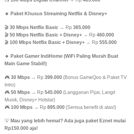
🔹 Paket Khusus Streaming Netflix & Disney+
🎬
30 Mbps Netflix Basic
→ Rp
365.000
🎬
50 Mbps Netflix Basic + Disney+
→ Rp
460.000
🎬
100 Mbps Netflix Basic + Disney+
→ Rp
555.000
🔹 Paket Gamer IndiHome (WiFi Paling Murah Buat
Main Game Stabil!)
🎮
30 Mbps
→ Rp
399.000
(Bonus GameQoo & Paket TV
Intro)
🎮
50 Mbps
→ Rp
545.000
(Langganan Pijar, Langit
Musik, Disney+ Hotstar)
🎮
100 Mbps
→ Rp
895.000
(Semua benefit di atas!)
💡
Mau yang lebih hemat? Ada juga paket Eznet mulai
Rp150.000 aja!