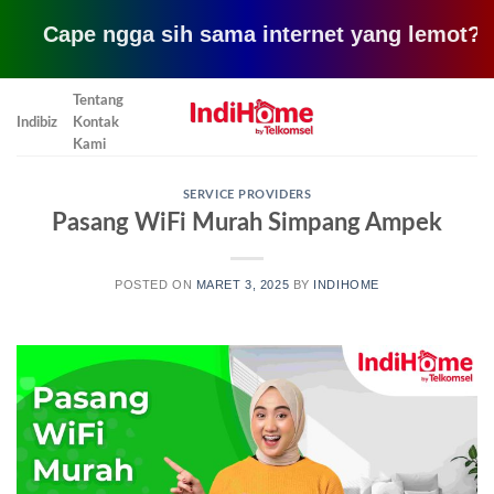
pe ngga sih sama internet yang lemot? coba pak
Skip
Tentang
to
Indibiz
Kontak
content
Kami
SERVICE PROVIDERS
Pasang WiFi Murah Simpang Ampek
POSTED ON
MARET 3, 2025
BY
INDIHOME