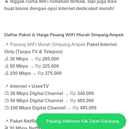
🔥
Nggak cuma WiFi rumahan terbaik, tapi juga bisa
buat bisnis dengan opsi internet dedicated murah!
Daftar Paket & Harga Pasang WiFi Murah Simpang Ampek
📌 Pasang WiFi Murah Simpang Ampek
Paket Internet
Only (Tanpa TV & Telepon)
💰
30 Mbps
→ Rp
265.000
💰
50 Mbps
→ Rp
325.000
💰
100 Mbps
→ Rp
375.000
📌
Internet + UseeTV
📺
30 Mbps Digital Channel
→ Rp
340.000
📺
50 Mbps Digital Channel
→ Rp
465.000
📺
100 Mbps Digital Channel
→ Rp
485.000
Pasang IndiHome Klik Disini Sekarang
📌
Paket Netflix & Disney+ Hotstar
🎬
30 Mbps Netflix Basic
→ Rp
365.000