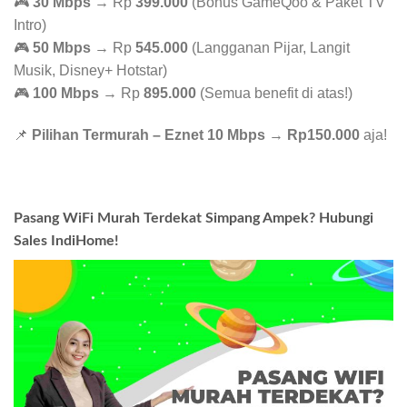
🎮
30 Mbps
→ Rp
399.000
(Bonus GameQoo & Paket TV
Intro)
🎮
50 Mbps
→ Rp
545.000
(Langganan Pijar, Langit
Musik, Disney+ Hotstar)
🎮
100 Mbps
→ Rp
895.000
(Semua benefit di atas!)
📌
Pilihan Termurah – Eznet 10 Mbps
→
Rp150.000
aja!
Pasang WiFi Murah Terdekat Simpang Ampek? Hubungi
Sales IndiHome!