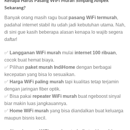
Kenapa Harus Pasang WiFi Murah Simpang Ampek
Sekarang?
Banyak orang masih ragu buat
pasang WiFi termurah
,
padahal internet stabil itu udah jadi kebutuhan utama. Nah,
di sini gue kasih beberapa alasan kenapa lo wajib segera
daftar!
✅
Langganan WiFi murah
mulai
internet 100 ribuan
,
cocok buat hemat biaya.
✅ Pilihan
paket murah IndiHome
dengan berbagai
kecepatan yang bisa lo sesuaikan.
✅
Harga WiFi paling murah
tapi kualitas tetap terjamin
dengan jaringan fiber optik.
✅ Bisa pakai
repeater WiFi murah
buat ngeboost sinyal
biar makin luas jangkauannya.
✅
Home WiFi murah
yang bisa diandalkan buat keluarga
maupun bisnis kecil.