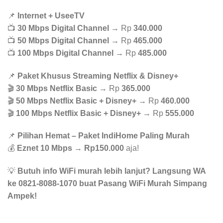
📌
Internet + UseeTV
📺
30 Mbps Digital Channel
→ Rp
340.000
📺
50 Mbps Digital Channel
→ Rp
465.000
📺
100 Mbps Digital Channel
→ Rp
485.000
📌
Paket Khusus Streaming Netflix & Disney+
🎬
30 Mbps Netflix Basic
→ Rp
365.000
🎬
50 Mbps Netflix Basic + Disney+
→ Rp
460.000
🎬
100 Mbps Netflix Basic + Disney+
→ Rp
555.000
📌
Pilihan Hemat – Paket IndiHome Paling Murah
💰
Eznet 10 Mbps
→
Rp150.000
aja!
💡
Butuh info WiFi murah lebih lanjut? Langsung WA
ke 0821-8088-1070 buat Pasang WiFi Murah Simpang
Ampek!