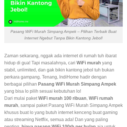
Pasang WiFi Murah Simpang Ampek – Pilihan Terbaik Buat
Internet Ngebut Tanpa Bikin Kantong Jebol!
Zaman sekarang, nggak ada internet di rumah tuh ibarat
hidup di gua! Tapi masalahnya, cari
WiFi murah
yang
stabil, unlimited, dan gak bikin kantong jebol tuh bukan
perkara gampang. Tenang, IndiHome hadir dengan
berbagai pilihan
Pasang WiFi Murah Simpang Ampek
yang bisa lo pilih sesuai kebutuhan lo!
Dari mulai paket
WiFi murah 100 ribuan
,
WiFi rumah
murah
, sampai paket Pasang WiFi Murah Simpang Ampek
khusus buat lo yang butuh internet kenceng buat gaming
atau streaming Netflix, semua ada! Dan yang paling
penting,
biaya pasang WiFi 100rb per bulan
aja untuk