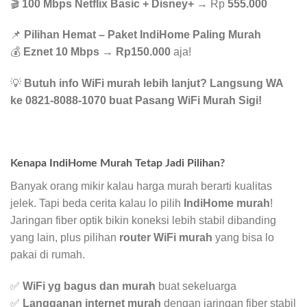
🎬
100 Mbps Netflix Basic + Disney+
→ Rp
555.000
📌
Pilihan Hemat – Paket IndiHome Paling Murah
💰
Eznet 10 Mbps
→
Rp150.000
aja!
💡
Butuh info WiFi murah lebih lanjut? Langsung WA
ke 0821-8088-1070 buat Pasang WiFi Murah Sigi!
Kenapa IndiHome Murah Tetap Jadi Pilihan?
Banyak orang mikir kalau harga murah berarti kualitas
jelek. Tapi beda cerita kalau lo pilih
IndiHome murah
!
Jaringan fiber optik bikin koneksi lebih stabil dibanding
yang lain, plus pilihan
router WiFi murah
yang bisa lo
pakai di rumah.
✅
WiFi yg bagus dan murah
buat sekeluarga
✅
Langganan internet murah
dengan jaringan fiber stabil