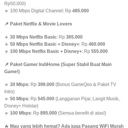
Rp50.000)
🔹 100 Mbps Digital Channel: Rp
485.000
📌 Paket Netflix & Movie Lovers
🔹
30 Mbps Netflix Basic
: Rp
365.000
🔹
50 Mbps Netflix Basic + Disney+
: Rp
460.000
🔹
100 Mbps Netflix Basic + Disney+
: Rp
555.000
📌 Paket Gamer IndiHome (Super Stabil Buat Main
Game!)
🔹
30 Mbps
: Rp
399.000
(Bonus GameQoo & Paket TV
Intro)
🔹
50 Mbps
: Rp
545.000
(Langganan Pijar, Langit Musik,
Disney+ Hotstar)
🔹
100 Mbps
: Rp
895.000
(Semua benefit di atas!)
🔥
Mau yang lebih hemat? Ada juga Pasang WiFi Murah