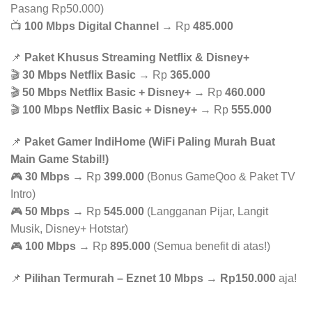
Pasang Rp50.000)
📺
100 Mbps Digital Channel
→ Rp
485.000
📌
Paket Khusus Streaming Netflix & Disney+
🎬
30 Mbps Netflix Basic
→ Rp
365.000
🎬
50 Mbps Netflix Basic + Disney+
→ Rp
460.000
🎬
100 Mbps Netflix Basic + Disney+
→ Rp
555.000
📌
Paket Gamer IndiHome (WiFi Paling Murah Buat
Main Game Stabil!)
🎮
30 Mbps
→ Rp
399.000
(Bonus GameQoo & Paket TV
Intro)
🎮
50 Mbps
→ Rp
545.000
(Langganan Pijar, Langit
Musik, Disney+ Hotstar)
🎮
100 Mbps
→ Rp
895.000
(Semua benefit di atas!)
📌
Pilihan Termurah – Eznet 10 Mbps
→
Rp150.000
aja!