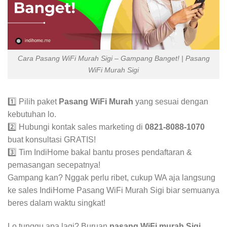
Cara Pasang WiFi Murah Sigi – Gampang Banget! | Pasang
WiFi Murah Sigi
1️⃣ Pilih paket
Pasang WiFi Murah
yang sesuai dengan
kebutuhan lo.
2️⃣ Hubungi kontak sales marketing di
0821-8088-1070
buat konsultasi GRATIS!
3️⃣ Tim IndiHome bakal bantu proses pendaftaran &
pemasangan secepatnya!
Gampang kan? Nggak perlu ribet, cukup WA aja langsung
ke sales IndiHome Pasang WiFi Murah Sigi biar semuanya
beres dalam waktu singkat!
Lo tunggu apa lagi? Buruan
pasang WiFi murah Sigi