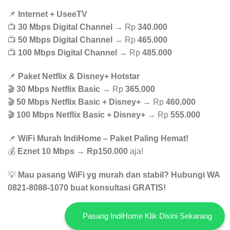
📌
Internet + UseeTV
📺
30 Mbps Digital Channel
→ Rp
340.000
📺
50 Mbps Digital Channel
→ Rp
465.000
📺
100 Mbps Digital Channel
→ Rp
485.000
📌
Paket Netflix & Disney+ Hotstar
🎬
30 Mbps Netflix Basic
→ Rp
365.000
🎬
50 Mbps Netflix Basic + Disney+
→ Rp
460.000
🎬
100 Mbps Netflix Basic + Disney+
→ Rp
555.000
📌
WiFi Murah IndiHome – Paket Paling Hemat!
💰
Eznet 10 Mbps
→
Rp150.000
aja!
💡
Mau pasang WiFi yg murah dan stabil? Hubungi WA
0821-8088-1070 buat konsultasi GRATIS!
Pasang IndiHome Klik Disini Sekarang