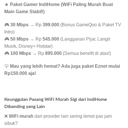
🔹 Paket Gamer IndiHome (WiFi Paling Murah Buat
Main Game Stabil!)
🎮
30 Mbps
→ Rp
399.000
(Bonus GameQoo & Paket TV
Intro)
🎮
50 Mbps
→ Rp
545.000
(Langganan Pijar, Langit
Musik, Disney+ Hotstar)
🎮
100 Mbps
→ Rp
895.000
(Semua benefit di atas!)
💡
Mau yang lebih hemat? Ada juga paket Eznet mulai
Rp150.000 aja!
Keunggulan Pasang WiFi Murah Sigi dari IndiHome
Dibanding yang Lain
❌
WiFi murah
dari provider lain sering lemot pas jam
sibuk?