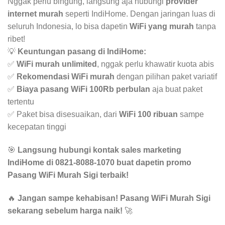
Nggak perlu bingung, langsung aja hubungi
provider
internet murah
seperti IndiHome. Dengan jaringan luas di
seluruh Indonesia, lo bisa dapetin
WiFi yang murah
tanpa
ribet!
💡
Keuntungan pasang di IndiHome:
✅
WiFi murah unlimited
, nggak perlu khawatir kuota abis
✅
Rekomendasi WiFi murah
dengan pilihan paket variatif
✅
Biaya pasang WiFi 100Rb perbulan
aja buat paket
tertentu
✅ Paket bisa disesuaikan, dari
WiFi 100 ribuan
sampe
kecepatan tinggi
🎯
Langsung hubungi kontak sales marketing
IndiHome di 0821-8088-1070 buat dapetin promo
Pasang WiFi Murah Sigi terbaik!
🔥
Jangan sampe kehabisan! Pasang WiFi Murah Sigi
sekarang sebelum harga naik!
🚀