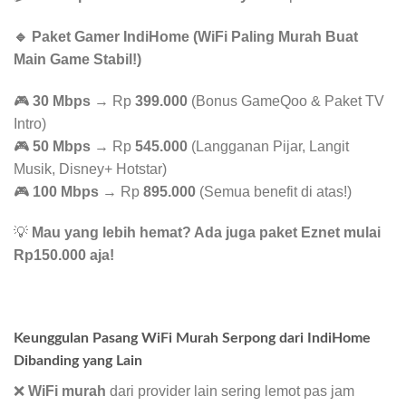
🔹 Paket Gamer IndiHome (WiFi Paling Murah Buat
Main Game Stabil!)
🎮
30 Mbps
→ Rp
399.000
(Bonus GameQoo & Paket TV
Intro)
🎮
50 Mbps
→ Rp
545.000
(Langganan Pijar, Langit
Musik, Disney+ Hotstar)
🎮
100 Mbps
→ Rp
895.000
(Semua benefit di atas!)
💡
Mau yang lebih hemat? Ada juga paket Eznet mulai
Rp150.000 aja!
Keunggulan Pasang WiFi Murah Serpong dari IndiHome
Dibanding yang Lain
❌
WiFi murah
dari provider lain sering lemot pas jam