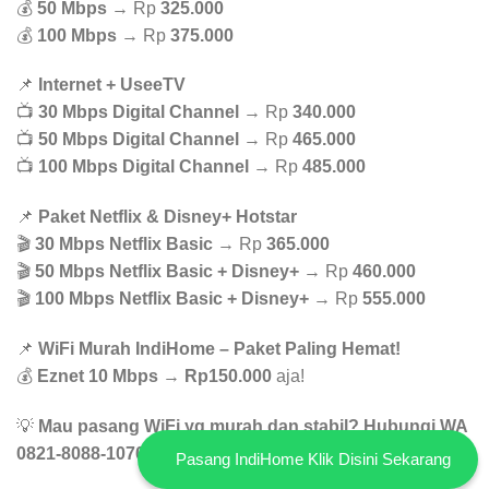
💰
50 Mbps
→ Rp
325.000
💰
100 Mbps
→ Rp
375.000
📌
Internet + UseeTV
📺
30 Mbps Digital Channel
→ Rp
340.000
📺
50 Mbps Digital Channel
→ Rp
465.000
📺
100 Mbps Digital Channel
→ Rp
485.000
📌
Paket Netflix & Disney+ Hotstar
🎬
30 Mbps Netflix Basic
→ Rp
365.000
🎬
50 Mbps Netflix Basic + Disney+
→ Rp
460.000
🎬
100 Mbps Netflix Basic + Disney+
→ Rp
555.000
📌
WiFi Murah IndiHome – Paket Paling Hemat!
💰
Eznet 10 Mbps
→
Rp150.000
aja!
💡
Mau pasang WiFi yg murah dan stabil? Hubungi WA
0821-8088-1070 buat konsultasi GRATIS!
Pasang IndiHome Klik Disini Sekarang