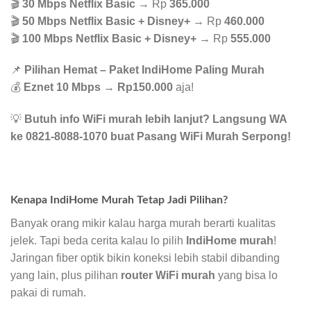
🎬
30 Mbps Netflix Basic
→ Rp
365.000
🎬
50 Mbps Netflix Basic + Disney+
→ Rp
460.000
🎬
100 Mbps Netflix Basic + Disney+
→ Rp
555.000
📌
Pilihan Hemat – Paket IndiHome Paling Murah
💰
Eznet 10 Mbps
→
Rp150.000
aja!
💡
Butuh info WiFi murah lebih lanjut? Langsung WA
ke 0821-8088-1070 buat Pasang WiFi Murah Serpong!
Kenapa IndiHome Murah Tetap Jadi Pilihan?
Banyak orang mikir kalau harga murah berarti kualitas
jelek. Tapi beda cerita kalau lo pilih
IndiHome murah
!
Jaringan fiber optik bikin koneksi lebih stabil dibanding
yang lain, plus pilihan
router WiFi murah
yang bisa lo
pakai di rumah.