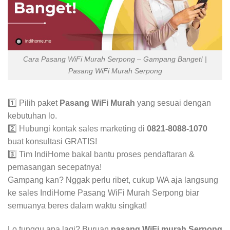
Cara Pasang WiFi Murah Serpong – Gampang Banget! |
Pasang WiFi Murah Serpong
1️⃣ Pilih paket
Pasang WiFi Murah
yang sesuai dengan
kebutuhan lo.
2️⃣ Hubungi kontak sales marketing di
0821-8088-1070
buat konsultasi GRATIS!
3️⃣ Tim IndiHome bakal bantu proses pendaftaran &
pemasangan secepatnya!
Gampang kan? Nggak perlu ribet, cukup WA aja langsung
ke sales IndiHome Pasang WiFi Murah Serpong biar
semuanya beres dalam waktu singkat!
Lo tunggu apa lagi? Buruan
pasang WiFi murah Serpong