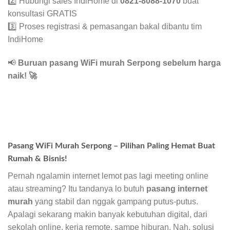
2️⃣ Hubungi sales IndiHome di
0821-8088-1070
buat
konsultasi GRATIS
3️⃣ Proses registrasi & pemasangan bakal dibantu tim
IndiHome
📢
Buruan pasang WiFi murah Serpong sebelum harga
naik!
🚀
Pasang WiFi Murah Serpong – Pilihan Paling Hemat Buat
Rumah & Bisnis!
Pernah ngalamin internet lemot pas lagi meeting online
atau streaming? Itu tandanya lo butuh
pasang internet
murah
yang stabil dan nggak gampang putus-putus.
Apalagi sekarang makin banyak kebutuhan digital, dari
sekolah online, kerja remote, sampe hiburan. Nah, solusi