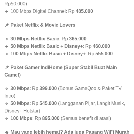
Rp50.000)
🔹 100 Mbps Digital Channel: Rp
485.000
📌 Paket Netflix & Movie Lovers
🔹
30 Mbps Netflix Basic
: Rp
365.000
🔹
50 Mbps Netflix Basic + Disney+
: Rp
460.000
🔹
100 Mbps Netflix Basic + Disney+
: Rp
555.000
📌 Paket Gamer IndiHome (Super Stabil Buat Main
Game!)
🔹
30 Mbps
: Rp
399.000
(Bonus GameQoo & Paket TV
Intro)
🔹
50 Mbps
: Rp
545.000
(Langganan Pijar, Langit Musik,
Disney+ Hotstar)
🔹
100 Mbps
: Rp
895.000
(Semua benefit di atas!)
🔥
Mau yang lebih hemat? Ada juga Pasang WiFi Murah