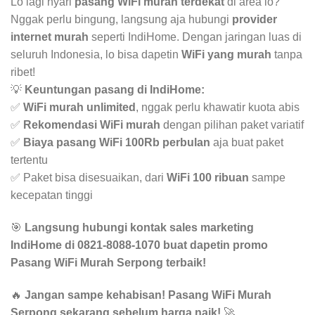
Lo lagi nyari
pasang WiFi murah terdekat
di area lo?
Nggak perlu bingung, langsung aja hubungi
provider
internet murah
seperti IndiHome. Dengan jaringan luas di
seluruh Indonesia, lo bisa dapetin
WiFi yang murah
tanpa
ribet!
💡
Keuntungan pasang di IndiHome:
✅
WiFi murah unlimited
, nggak perlu khawatir kuota abis
✅
Rekomendasi WiFi murah
dengan pilihan paket variatif
✅
Biaya pasang WiFi 100Rb perbulan
aja buat paket
tertentu
✅ Paket bisa disesuaikan, dari
WiFi 100 ribuan
sampe
kecepatan tinggi
🎯
Langsung hubungi kontak sales marketing
IndiHome di 0821-8088-1070 buat dapetin promo
Pasang WiFi Murah Serpong terbaik!
🔥
Jangan sampe kehabisan! Pasang WiFi Murah
Serpong sekarang sebelum harga naik!
🚀