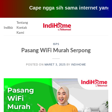
Cape ngga sih sama internet yang lemot? 
Skip
Tentang
to
Indibiz
Kontak
content
Kami
ISPS
Pasang WiFi Murah Serpong
POSTED ON
MARET 3, 2025
BY
INDIHOME