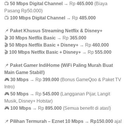
📺
50 Mbps Digital Channel
→ Rp
465.000
(Biaya
Pasang Rp50.000)
📺
100 Mbps Digital Channel
→ Rp
485.000
📌
Paket Khusus Streaming Netflix & Disney+
🎬
30 Mbps Netflix Basic
→ Rp
365.000
🎬
50 Mbps Netflix Basic + Disney+
→ Rp
460.000
🎬
100 Mbps Netflix Basic + Disney+
→ Rp
555.000
📌
Paket Gamer IndiHome (WiFi Paling Murah Buat
Main Game Stabil!)
🎮
30 Mbps
→ Rp
399.000
(Bonus GameQoo & Paket TV
Intro)
🎮
50 Mbps
→ Rp
545.000
(Langganan Pijar, Langit
Musik, Disney+ Hotstar)
🎮
100 Mbps
→ Rp
895.000
(Semua benefit di atas!)
📌
Pilihan Termurah – Eznet 10 Mbps
→
Rp150.000
aja!