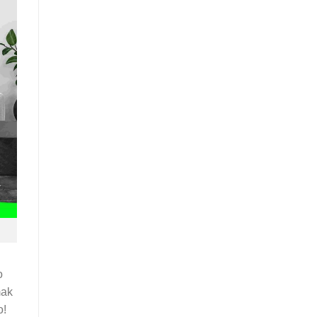
o
mak
o!