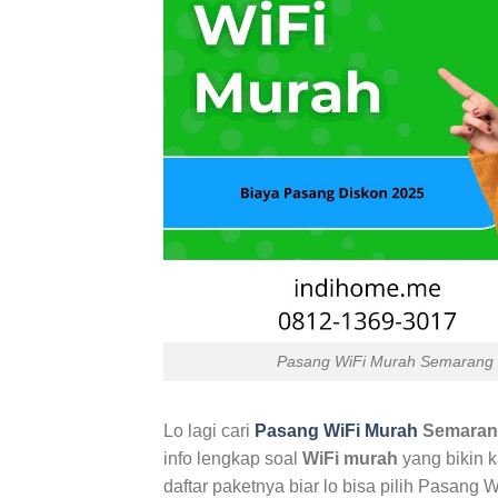
Pasang WiFi Murah Semarang B
Lo lagi cari
Pasang WiFi Murah
Semaran
info lengkap soal
WiFi murah
yang bikin k
daftar paketnya biar lo bisa pilih Pasang