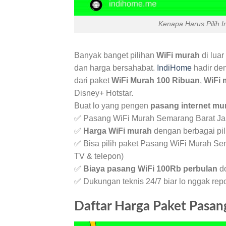
Kenapa Harus Pilih 
Banyak banget pilihan
WiFi murah
di luar
dan harga bersahabat.
IndiHome
hadir de
dari paket
WiFi Murah 100 Ribuan
,
WiFi 
Disney+ Hotstar.
Buat lo yang pengen
pasang internet mu
✅ Pasang WiFi Murah Semarang Barat Jari
✅
Harga WiFi murah
dengan berbagai pil
✅ Bisa pilih paket Pasang WiFi Murah Se
TV & telepon)
✅
Biaya pasang WiFi 100Rb perbulan
do
✅ Dukungan teknis 24/7 biar lo nggak re
Daftar Harga Paket Pasa