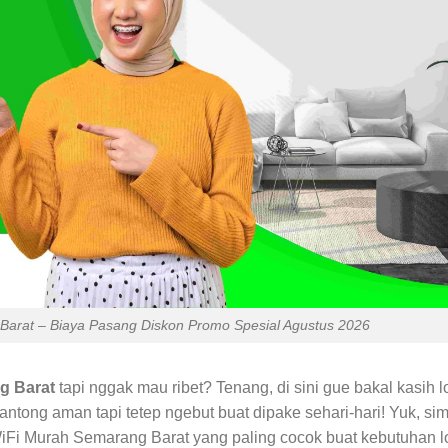
arat – Biaya Pasang Diskon Promo Spesial Agustus 2026
g Barat
tapi nggak mau ribet? Tenang, di sini gue bakal kasih l
antong aman tapi tetep ngebut buat dipake sehari-hari! Yuk, si
 WiFi Murah Semarang Barat yang paling cocok buat kebutuhan l