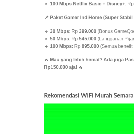
🔹
100 Mbps Netflix Basic + Disney+
: R
📌 Paket Gamer IndiHome (Super Stabil
🔹
30 Mbps
: Rp
399.000
(Bonus GameQoo 
🔹
50 Mbps
: Rp
545.000
(Langganan Pijar,
🔹
100 Mbps
: Rp
895.000
(Semua benefit d
🔥
Mau yang lebih hemat? Ada juga Pas
Rp150.000 aja!
🔥
Rekomendasi WiFi Murah Semaran