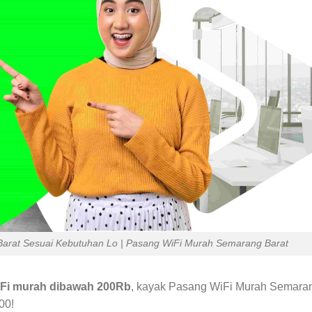
rat Sesuai Kebutuhan Lo | Pasang WiFi Murah Semarang Barat
Fi murah dibawah 200Rb
, kayak Pasang WiFi Murah Semara
00!