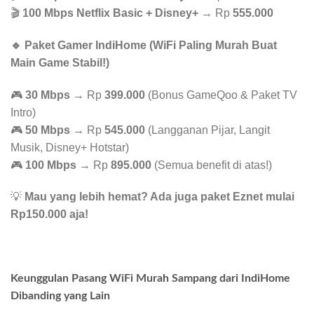
🎬
100 Mbps Netflix Basic + Disney+
→ Rp
555.000
🔹 Paket Gamer IndiHome (WiFi Paling Murah Buat
Main Game Stabil!)
🎮
30 Mbps
→ Rp
399.000
(Bonus GameQoo & Paket TV
Intro)
🎮
50 Mbps
→ Rp
545.000
(Langganan Pijar, Langit
Musik, Disney+ Hotstar)
🎮
100 Mbps
→ Rp
895.000
(Semua benefit di atas!)
💡
Mau yang lebih hemat? Ada juga paket Eznet mulai
Rp150.000 aja!
Keunggulan Pasang WiFi Murah Sampang dari IndiHome
Dibanding yang Lain