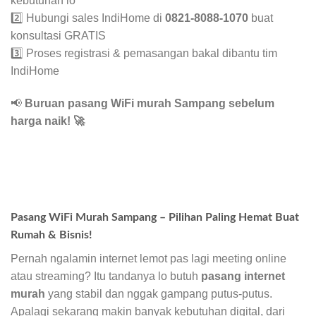
kebutuhan lo
2️⃣ Hubungi sales IndiHome di
0821-8088-1070
buat
konsultasi GRATIS
3️⃣ Proses registrasi & pemasangan bakal dibantu tim
IndiHome
📢
Buruan pasang WiFi murah Sampang sebelum
harga naik!
🚀
Pasang WiFi Murah Sampang – Pilihan Paling Hemat Buat
Rumah & Bisnis!
Pernah ngalamin internet lemot pas lagi meeting online
atau streaming? Itu tandanya lo butuh
pasang internet
murah
yang stabil dan nggak gampang putus-putus.
Apalagi sekarang makin banyak kebutuhan digital, dari