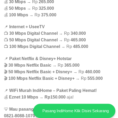
💰
30 Mbps
→ Rp
265.000
💰
50 Mbps
→ Rp
325.000
💰
100 Mbps
→ Rp
375.000
📌
Internet + UseeTV
📺
30 Mbps Digital Channel
→ Rp
340.000
📺
50 Mbps Digital Channel
→ Rp
465.000
📺
100 Mbps Digital Channel
→ Rp
485.000
📌
Paket Netflix & Disney+ Hotstar
🎬
30 Mbps Netflix Basic
→ Rp
365.000
🎬
50 Mbps Netflix Basic + Disney+
→ Rp
460.000
🎬
100 Mbps Netflix Basic + Disney+
→ Rp
555.000
📌
WiFi Murah IndiHome – Paket Paling Hemat!
💰
Eznet 10 Mbps
→
Rp150.000
aja!
💡
Mau pasang WiFi yg murah dan stabil? Hubungi WA
Pasang IndiHome Klik Disini Sekarang
0821-8088-1070 buat konsultasi GRATIS!