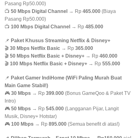
Pasang Rp50.000)
📺
50 Mbps Digital Channel
→ Rp
465.000
(Biaya
Pasang Rp50.000)
📺
100 Mbps Digital Channel
→ Rp
485.000
📌
Paket Khusus Streaming Netflix & Disney+
🎬
30 Mbps Netflix Basic
→ Rp
365.000
🎬
50 Mbps Netflix Basic + Disney+
→ Rp
460.000
🎬
100 Mbps Netflix Basic + Disney+
→ Rp
555.000
📌
Paket Gamer IndiHome (WiFi Paling Murah Buat
Main Game Stabil!)
🎮
30 Mbps
→ Rp
399.000
(Bonus GameQoo & Paket TV
Intro)
🎮
50 Mbps
→ Rp
545.000
(Langganan Pijar, Langit
Musik, Disney+ Hotstar)
🎮
100 Mbps
→ Rp
895.000
(Semua benefit di atas!)