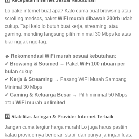
1️⃣ Kecepatan Internet Sesuai Kebutuhan
Lo pake internet buat apa? Kalo cuma buat browsing atau
scrolling medsos, paket
WiFi murah dibawah 200rb
udah
cukup. Tapi kalo lo butuh buat kerja, streaming, atau
gaming, mending langsung pilih minimal 30 Mbps ke atas
biar nggak nge-lag.
🔥
Rekomendasi WiFi murah sesuai kebutuhan:
✔
Browsing & Sosmed
→ Paket
WiFi 100 ribuan per
bulan
cukup
✔
Kerja & Streaming
→ Pasang WiFi Murah Sampang
Minimal 30 Mbps
✔
Gaming & Keluarga Besar
→ Pilih minimal 50 Mbps
atau
WiFi murah unlimited
2️⃣ Stabilitas Jaringan & Provider Internet Terbaik
Jangan cuma tergiur harga murah! Lo juga harus pastiin
kalau providernya beneran stabil dan punya jaringan luas.