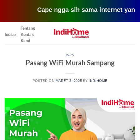
Cape ngga sih sama internet yang lemot? 
Skip
Tentang
to
Indibiz
Kontak
content
Kami
ISPS
Pasang WiFi Murah Sampang
POSTED ON
MARET 3, 2025
BY
INDIHOME