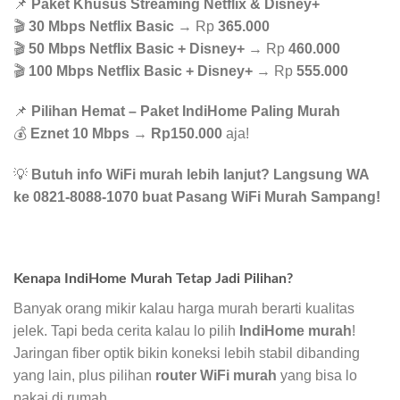
📌
Paket Khusus Streaming Netflix & Disney+
🎬
30 Mbps Netflix Basic
→ Rp
365.000
🎬
50 Mbps Netflix Basic + Disney+
→ Rp
460.000
🎬
100 Mbps Netflix Basic + Disney+
→ Rp
555.000
📌
Pilihan Hemat – Paket IndiHome Paling Murah
💰
Eznet 10 Mbps
→
Rp150.000
aja!
💡
Butuh info WiFi murah lebih lanjut? Langsung WA
ke 0821-8088-1070 buat Pasang WiFi Murah Sampang!
Kenapa IndiHome Murah Tetap Jadi Pilihan?
Banyak orang mikir kalau harga murah berarti kualitas
jelek. Tapi beda cerita kalau lo pilih
IndiHome murah
!
Jaringan fiber optik bikin koneksi lebih stabil dibanding
yang lain, plus pilihan
router WiFi murah
yang bisa lo
pakai di rumah.