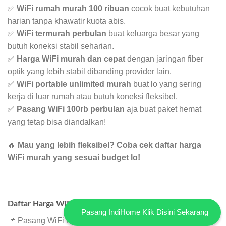
✅
WiFi rumah murah 100 ribuan
cocok buat kebutuhan
harian tanpa khawatir kuota abis.
✅
WiFi termurah perbulan
buat keluarga besar yang
butuh koneksi stabil seharian.
✅
Harga WiFi murah dan cepat
dengan jaringan fiber
optik yang lebih stabil dibanding provider lain.
✅
WiFi portable unlimited murah
buat lo yang sering
kerja di luar rumah atau butuh koneksi fleksibel.
✅
Pasang WiFi 100rb perbulan
aja buat paket hemat
yang tetap bisa diandalkan!
🔥
Mau yang lebih fleksibel? Coba cek daftar harga
WiFi murah yang sesuai budget lo!
Daftar Harga WiFi Murah dan Paket Lengkapnya!
Pasang IndiHome Klik Disini Sekarang
📌 Pasang WiFi Murah Salatiga
Paket Internet Only