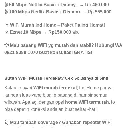
🎬
50 Mbps Netflix Basic + Disney+
→ Rp
460.000
🎬
100 Mbps Netflix Basic + Disney+
→ Rp
555.000
📌
WiFi Murah IndiHome – Paket Paling Hemat!
💰
Eznet 10 Mbps
→
Rp150.000
aja!
💡
Mau pasang WiFi yg murah dan stabil? Hubungi WA
0821-8088-1070 buat konsultasi GRATIS!
Butuh WiFi Murah Terdekat? Cek Solusinya di Sini!
Kalau lo nyari
WiFi murah terdekat
, IndiHome punya
jaringan luas yang bisa lo pasang di hampir semua
wilayah. Apalagi dengan opsi
home WiFi termurah
, lo
bisa dapetin koneksi andalan buat sehari-hari.
🚀
Mau tambah coverage? Gunakan repeater WiFi