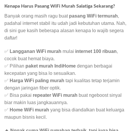
Kenapa Harus Pasang WiFi Murah Salatiga Sekarang?
Banyak orang masih ragu buat
pasang WiFi termurah
,
padahal internet stabil itu udah jadi kebutuhan utama. Nah,
di sini gue kasih beberapa alasan kenapa lo wajib segera
daftar!
✅
Langganan WiFi murah
mulai
internet 100 ribuan
,
cocok buat hemat biaya.
✅ Pilihan
paket murah IndiHome
dengan berbagai
kecepatan yang bisa lo sesuaikan.
✅
Harga WiFi paling murah
tapi kualitas tetap terjamin
dengan jaringan fiber optik.
✅ Bisa pakai
repeater WiFi murah
buat ngeboost sinyal
biar makin luas jangkauannya.
✅
Home WiFi murah
yang bisa diandalkan buat keluarga
maupun bisnis kecil.
🔥
Nggak cuma WiFi rumahan terbaik, tapi juga bisa