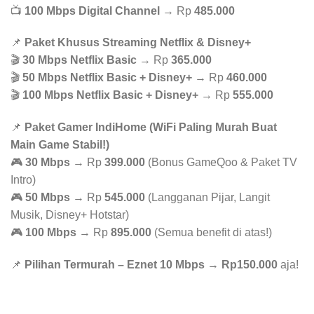
📺
100 Mbps Digital Channel
→ Rp
485.000
📌
Paket Khusus Streaming Netflix & Disney+
🎬
30 Mbps Netflix Basic
→ Rp
365.000
🎬
50 Mbps Netflix Basic + Disney+
→ Rp
460.000
🎬
100 Mbps Netflix Basic + Disney+
→ Rp
555.000
📌
Paket Gamer IndiHome (WiFi Paling Murah Buat
Main Game Stabil!)
🎮
30 Mbps
→ Rp
399.000
(Bonus GameQoo & Paket TV
Intro)
🎮
50 Mbps
→ Rp
545.000
(Langganan Pijar, Langit
Musik, Disney+ Hotstar)
🎮
100 Mbps
→ Rp
895.000
(Semua benefit di atas!)
📌
Pilihan Termurah – Eznet 10 Mbps
→
Rp150.000
aja!