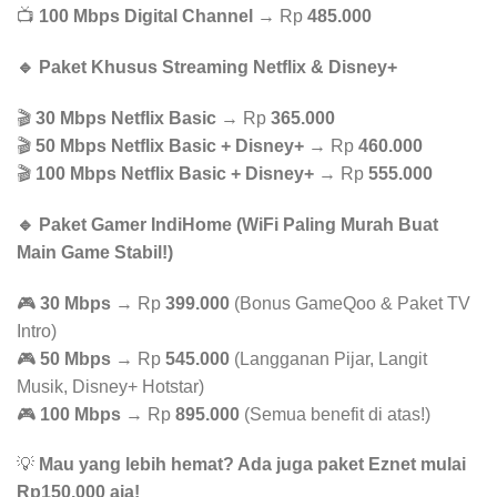
📺
100 Mbps Digital Channel
→ Rp
485.000
🔹 Paket Khusus Streaming Netflix & Disney+
🎬
30 Mbps Netflix Basic
→ Rp
365.000
🎬
50 Mbps Netflix Basic + Disney+
→ Rp
460.000
🎬
100 Mbps Netflix Basic + Disney+
→ Rp
555.000
🔹 Paket Gamer IndiHome (WiFi Paling Murah Buat
Main Game Stabil!)
🎮
30 Mbps
→ Rp
399.000
(Bonus GameQoo & Paket TV
Intro)
🎮
50 Mbps
→ Rp
545.000
(Langganan Pijar, Langit
Musik, Disney+ Hotstar)
🎮
100 Mbps
→ Rp
895.000
(Semua benefit di atas!)
💡
Mau yang lebih hemat? Ada juga paket Eznet mulai
Rp150.000 aja!