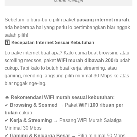
Murah Salatiga
Sebelum lo buru-buru pilih paket
pasang internet murah
,
ada beberapa hal yang perlu lo pertimbangkan biar nggak
salah pilih!
1️⃣ Kecepatan Internet Sesuai Kebutuhan
Lo pake internet buat apa? Kalo cuma buat browsing atau
scrolling medsos, paket
WiFi murah dibawah 200rb
udah
cukup. Tapi kalo lo butuh buat kerja, streaming, atau
gaming, mending langsung pilih minimal 30 Mbps ke atas
biar nggak nge-lag.
🔥
Rekomendasi WiFi murah sesuai kebutuhan:
✔
Browsing & Sosmed
→ Paket
WiFi 100 ribuan per
bulan
cukup
✔
Kerja & Streaming
→ Pasang WiFi Murah Salatiga
Minimal 30 Mbps
✔
Gaming & Keluarga Besar
→ Pilih minimal 50 Mbps