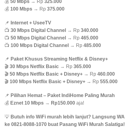
💰
50 Mbps
→ Rp
325.000
💰
100 Mbps
→ Rp
375.000
📌
Internet + UseeTV
📺
30 Mbps Digital Channel
→ Rp
340.000
📺
50 Mbps Digital Channel
→ Rp
465.000
📺
100 Mbps Digital Channel
→ Rp
485.000
📌
Paket Khusus Streaming Netflix & Disney+
🎬
30 Mbps Netflix Basic
→ Rp
365.000
🎬
50 Mbps Netflix Basic + Disney+
→ Rp
460.000
🎬
100 Mbps Netflix Basic + Disney+
→ Rp
555.000
📌
Pilihan Hemat – Paket IndiHome Paling Murah
💰
Eznet 10 Mbps
→
Rp150.000
aja!
💡
Butuh info WiFi murah lebih lanjut? Langsung WA
ke 0821-8088-1070 buat Pasang WiFi Murah Salatiga!