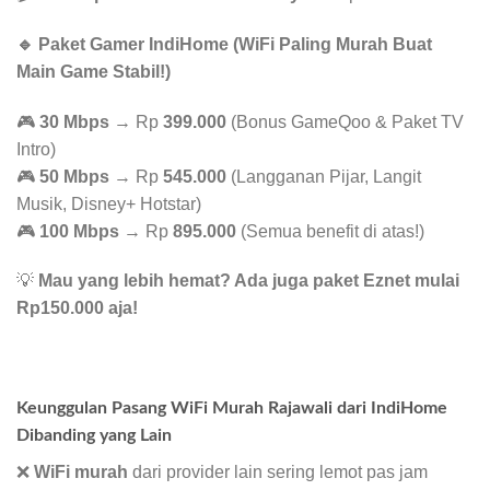
🔹 Paket Gamer IndiHome (WiFi Paling Murah Buat
Main Game Stabil!)
🎮
30 Mbps
→ Rp
399.000
(Bonus GameQoo & Paket TV
Intro)
🎮
50 Mbps
→ Rp
545.000
(Langganan Pijar, Langit
Musik, Disney+ Hotstar)
🎮
100 Mbps
→ Rp
895.000
(Semua benefit di atas!)
💡
Mau yang lebih hemat? Ada juga paket Eznet mulai
Rp150.000 aja!
Keunggulan Pasang WiFi Murah Rajawali dari IndiHome
Dibanding yang Lain
❌
WiFi murah
dari provider lain sering lemot pas jam