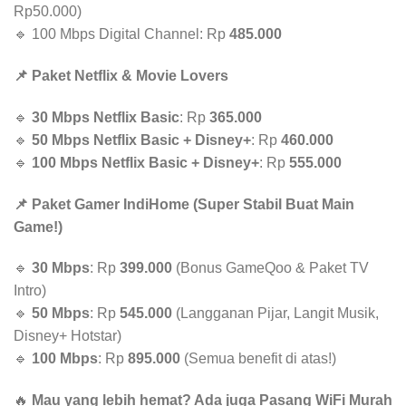
Rp50.000)
🔹 100 Mbps Digital Channel: Rp
485.000
📌 Paket Netflix & Movie Lovers
🔹
30 Mbps Netflix Basic
: Rp
365.000
🔹
50 Mbps Netflix Basic + Disney+
: Rp
460.000
🔹
100 Mbps Netflix Basic + Disney+
: Rp
555.000
📌 Paket Gamer IndiHome (Super Stabil Buat Main
Game!)
🔹
30 Mbps
: Rp
399.000
(Bonus GameQoo & Paket TV
Intro)
🔹
50 Mbps
: Rp
545.000
(Langganan Pijar, Langit Musik,
Disney+ Hotstar)
🔹
100 Mbps
: Rp
895.000
(Semua benefit di atas!)
🔥
Mau yang lebih hemat? Ada juga Pasang WiFi Murah