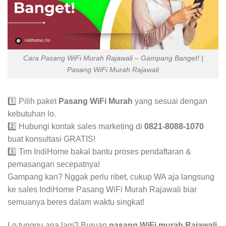
Cara Pasang WiFi Murah Rajawali – Gampang Banget! |
Pasang WiFi Murah Rajawali
1️⃣ Pilih paket
Pasang WiFi Murah
yang sesuai dengan
kebutuhan lo.
2️⃣ Hubungi kontak sales marketing di
0821-8088-1070
buat konsultasi GRATIS!
3️⃣ Tim IndiHome bakal bantu proses pendaftaran &
pemasangan secepatnya!
Gampang kan? Nggak perlu ribet, cukup WA aja langsung
ke sales IndiHome Pasang WiFi Murah Rajawali biar
semuanya beres dalam waktu singkat!
Lo tunggu apa lagi? Buruan
pasang WiFi murah Rajawali