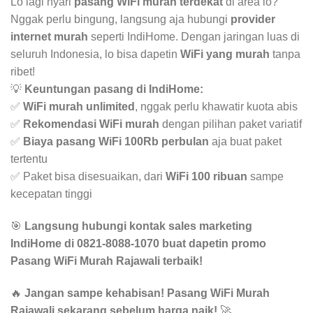
Lo lagi nyari
pasang WiFi murah terdekat
di area lo?
Nggak perlu bingung, langsung aja hubungi
provider
internet murah
seperti IndiHome. Dengan jaringan luas di
seluruh Indonesia, lo bisa dapetin
WiFi yang murah
tanpa
ribet!
💡
Keuntungan pasang di IndiHome:
✅
WiFi murah unlimited
, nggak perlu khawatir kuota abis
✅
Rekomendasi WiFi murah
dengan pilihan paket variatif
✅
Biaya pasang WiFi 100Rb perbulan
aja buat paket
tertentu
✅ Paket bisa disesuaikan, dari
WiFi 100 ribuan
sampe
kecepatan tinggi
🎯
Langsung hubungi kontak sales marketing
IndiHome di 0821-8088-1070 buat dapetin promo
Pasang WiFi Murah Rajawali terbaik!
🔥
Jangan sampe kehabisan! Pasang WiFi Murah
Rajawali sekarang sebelum harga naik!
🚀