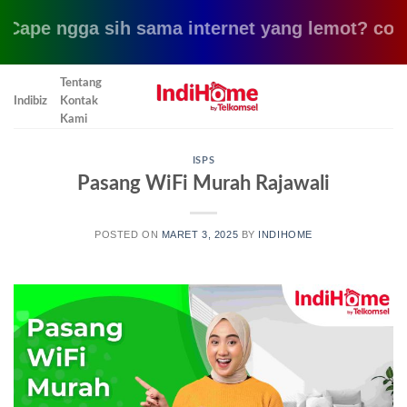
ngga sih sama internet yang lemot? coba pake y
Skip
Tentang
to
Indibiz
Kontak
content
Kami
ISPS
Pasang WiFi Murah Rajawali
POSTED ON
MARET 3, 2025
BY
INDIHOME