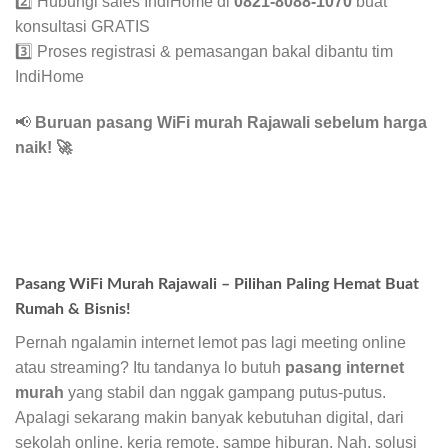
2️⃣ Hubungi sales IndiHome di
0821-8088-1070
buat
konsultasi GRATIS
3️⃣ Proses registrasi & pemasangan bakal dibantu tim
IndiHome
📢
Buruan pasang WiFi murah Rajawali sebelum harga
naik!
🚀
Pasang WiFi Murah Rajawali – Pilihan Paling Hemat Buat
Rumah & Bisnis!
Pernah ngalamin internet lemot pas lagi meeting online
atau streaming? Itu tandanya lo butuh
pasang internet
murah
yang stabil dan nggak gampang putus-putus.
Apalagi sekarang makin banyak kebutuhan digital, dari
sekolah online, kerja remote, sampe hiburan. Nah, solusi