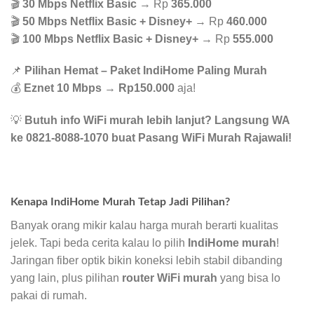
🎬
30 Mbps Netflix Basic
→ Rp
365.000
🎬
50 Mbps Netflix Basic + Disney+
→ Rp
460.000
🎬
100 Mbps Netflix Basic + Disney+
→ Rp
555.000
📌
Pilihan Hemat – Paket IndiHome Paling Murah
💰
Eznet 10 Mbps
→
Rp150.000
aja!
💡
Butuh info WiFi murah lebih lanjut? Langsung WA
ke 0821-8088-1070 buat Pasang WiFi Murah Rajawali!
Kenapa IndiHome Murah Tetap Jadi Pilihan?
Banyak orang mikir kalau harga murah berarti kualitas
jelek. Tapi beda cerita kalau lo pilih
IndiHome murah
!
Jaringan fiber optik bikin koneksi lebih stabil dibanding
yang lain, plus pilihan
router WiFi murah
yang bisa lo
pakai di rumah.