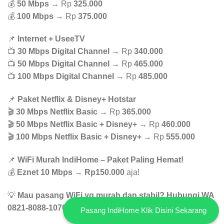
💰
50 Mbps
→ Rp
325.000
💰
100 Mbps
→ Rp
375.000
📌
Internet + UseeTV
📺
30 Mbps Digital Channel
→ Rp
340.000
📺
50 Mbps Digital Channel
→ Rp
465.000
📺
100 Mbps Digital Channel
→ Rp
485.000
📌
Paket Netflix & Disney+ Hotstar
🎬
30 Mbps Netflix Basic
→ Rp
365.000
🎬
50 Mbps Netflix Basic + Disney+
→ Rp
460.000
🎬
100 Mbps Netflix Basic + Disney+
→ Rp
555.000
📌
WiFi Murah IndiHome – Paket Paling Hemat!
💰
Eznet 10 Mbps
→
Rp150.000
aja!
💡
Mau pasang WiFi yg murah dan stabil? Hubungi WA
0821-8088-1070 buat konsultasi GRATIS!
Pasang IndiHome Klik Disini Sekarang