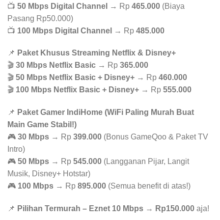
📺
50 Mbps Digital Channel
→ Rp
465.000
(Biaya
Pasang Rp50.000)
📺
100 Mbps Digital Channel
→ Rp
485.000
📌
Paket Khusus Streaming Netflix & Disney+
🎬
30 Mbps Netflix Basic
→ Rp
365.000
🎬
50 Mbps Netflix Basic + Disney+
→ Rp
460.000
🎬
100 Mbps Netflix Basic + Disney+
→ Rp
555.000
📌
Paket Gamer IndiHome (WiFi Paling Murah Buat
Main Game Stabil!)
🎮
30 Mbps
→ Rp
399.000
(Bonus GameQoo & Paket TV
Intro)
🎮
50 Mbps
→ Rp
545.000
(Langganan Pijar, Langit
Musik, Disney+ Hotstar)
🎮
100 Mbps
→ Rp
895.000
(Semua benefit di atas!)
📌
Pilihan Termurah – Eznet 10 Mbps
→
Rp150.000
aja!