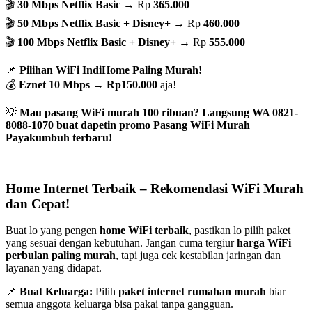
🎬
30 Mbps Netflix Basic
→ Rp
365.000
🎬
50 Mbps Netflix Basic + Disney+
→ Rp
460.000
🎬
100 Mbps Netflix Basic + Disney+
→ Rp
555.000
📌
Pilihan WiFi IndiHome Paling Murah!
💰
Eznet 10 Mbps
→
Rp150.000
aja!
💡
Mau pasang WiFi murah 100 ribuan? Langsung WA 0821-
8088-1070 buat dapetin promo Pasang WiFi Murah
Payakumbuh terbaru!
Home Internet Terbaik – Rekomendasi WiFi Murah
dan Cepat!
Buat lo yang pengen
home WiFi terbaik
, pastikan lo pilih paket
yang sesuai dengan kebutuhan. Jangan cuma tergiur
harga WiFi
perbulan paling murah
, tapi juga cek kestabilan jaringan dan
layanan yang didapat.
📌
Buat Keluarga:
Pilih
paket internet rumahan murah
biar
semua anggota keluarga bisa pakai tanpa gangguan.