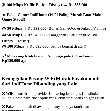
🎬
100 Mbps Netflix Basic + Disney+
→ Rp
555.000
🔹 Paket Gamer IndiHome (WiFi Paling Murah Buat Main
Game Stabil!)
🎮
30 Mbps
→ Rp
399.000
(Bonus GameQoo & Paket TV Intro)
🎮
50 Mbps
→ Rp
545.000
(Langganan Pijar, Langit Musik,
Disney+ Hotstar)
🎮
100 Mbps
→ Rp
895.000
(Semua benefit di atas!)
💡
Mau yang lebih hemat? Ada juga paket Eznet mulai
Rp150.000 aja!
Keunggulan Pasang WiFi Murah Payakumbuh
dari IndiHome Dibanding yang Lain
❌
WiFi murah
dari provider lain sering lemot pas jam sibuk?
✅ IndiHome pake fiber optik yang lebih stabil dan anti gangguan!
❌ Paket lain murah di awal tapi banyak biaya tambahan
tersembunyi?