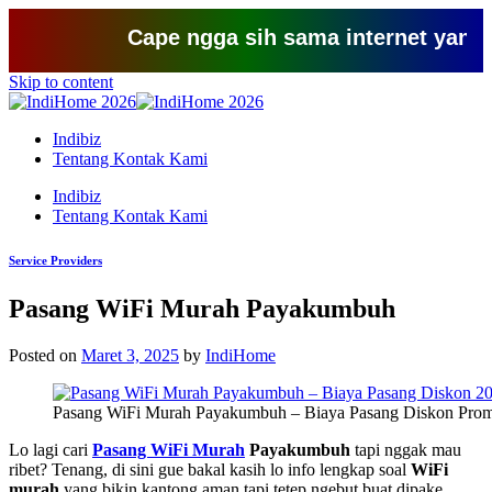
Cape ngga sih sama internet yang lemot?
Skip to content
Indibiz
Tentang Kontak Kami
Indibiz
Tentang Kontak Kami
Service Providers
Pasang WiFi Murah Payakumbuh
Posted on
Maret 3, 2025
by
IndiHome
Pasang WiFi Murah Payakumbuh – Biaya Pasang Diskon Prom
Lo lagi cari
Pasang WiFi Murah
Payakumbuh
tapi nggak mau
ribet? Tenang, di sini gue bakal kasih lo info lengkap soal
WiFi
murah
yang bikin kantong aman tapi tetep ngebut buat dipake