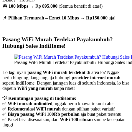
🎮
100 Mbps
→ Rp
895.000
(Semua benefit di atas!)
📌
Pilihan Termurah – Eznet 10 Mbps
→
Rp150.000
aja!
Pasang WiFi Murah Terdekat Payakumbuh?
Hubungi Sales IndiHome!
Pasang WiFi Murah Terdekat Payakumbuh? Hubungi Sales In
Lo lagi nyari
pasang WiFi murah terdekat
di area lo? Nggak
perlu bingung, langsung aja hubungi
provider internet murah
seperti IndiHome. Dengan jaringan luas di seluruh Indonesia, lo bisa
dapetin
WiFi yang murah
tanpa ribet!
💡
Keuntungan pasang di IndiHome:
✅
WiFi murah unlimited
, nggak perlu khawatir kuota abis
✅
Rekomendasi WiFi murah
dengan pilihan paket variatif
✅
Biaya pasang WiFi 100Rb perbulan
aja buat paket tertentu
✅ Paket bisa disesuaikan, dari
WiFi 100 ribuan
sampe kecepatan
tinggi