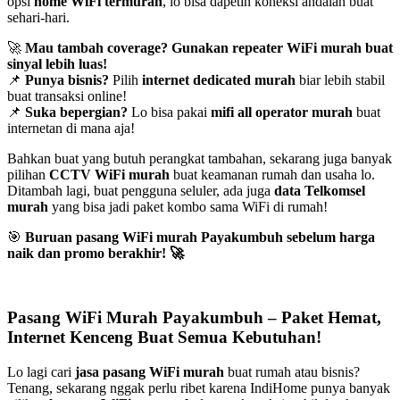
opsi
home WiFi termurah
, lo bisa dapetin koneksi andalan buat
sehari-hari.
🚀
Mau tambah coverage? Gunakan repeater WiFi murah buat
sinyal lebih luas!
📌
Punya bisnis?
Pilih
internet dedicated murah
biar lebih stabil
buat transaksi online!
📌
Suka bepergian?
Lo bisa pakai
mifi all operator murah
buat
internetan di mana aja!
Bahkan buat yang butuh perangkat tambahan, sekarang juga banyak
pilihan
CCTV WiFi murah
buat keamanan rumah dan usaha lo.
Ditambah lagi, buat pengguna seluler, ada juga
data Telkomsel
murah
yang bisa jadi paket kombo sama WiFi di rumah!
🎯
Buruan pasang WiFi murah Payakumbuh sebelum harga
naik dan promo berakhir!
🚀
Pasang WiFi Murah Payakumbuh – Paket Hemat,
Internet Kenceng Buat Semua Kebutuhan!
Lo lagi cari
jasa pasang WiFi murah
buat rumah atau bisnis?
Tenang, sekarang nggak perlu ribet karena IndiHome punya banyak