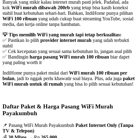
Banyak yang mikir kalau internet murah pasti jelek. Padahal, ada
kok
WiFi murah dibawah 200rb
yang tetap bisa kasih koneksi
stabil buat kebutuhan sehari-hari. Bahkan, IndiHome punya pilihan
WiFi 100 ribuan
yang udah cukup buat streaming YouTube, sosial
media, dan kerja online tanpa hambatan.
💡 Tips memilih WiFi yang murah tapi tetap berkualitas:
✅ Pastikan lo pilih
provider internet murah
yang udah terbukti
stabil
✅ Cek kecepatan yang sesuai sama kebutuhan lo, jangan asal pilih
✅ Bandingin
harga pasang WiFi murah 100 ribuan
biar dapet
yang paling worth it
IndiHome punya paket mulai dari
WiFi murah 100 ribuan per
bulan
, jadi lo nggak perlu khawatir soal biaya. Plus, ada juga
paket
WiFi murah untuk di rumah
yang bisa lo pilih sesuai kebutuhan!
Daftar Paket & Harga Pasang WiFi Murah
Payakumbuh
📌 Pasang WiFi Murah Payakumbuh
Paket Internet Only (Tanpa
TV & Telepon)
💰
30 Mbps
→ Rp
265.000