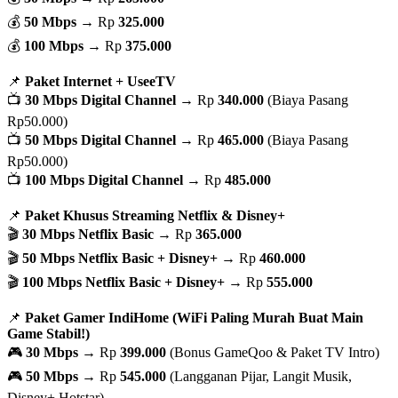
💰
50 Mbps
→ Rp
325.000
💰
100 Mbps
→ Rp
375.000
📌
Paket Internet + UseeTV
📺
30 Mbps Digital Channel
→ Rp
340.000
(Biaya Pasang
Rp50.000)
📺
50 Mbps Digital Channel
→ Rp
465.000
(Biaya Pasang
Rp50.000)
📺
100 Mbps Digital Channel
→ Rp
485.000
📌
Paket Khusus Streaming Netflix & Disney+
🎬
30 Mbps Netflix Basic
→ Rp
365.000
🎬
50 Mbps Netflix Basic + Disney+
→ Rp
460.000
🎬
100 Mbps Netflix Basic + Disney+
→ Rp
555.000
📌
Paket Gamer IndiHome (WiFi Paling Murah Buat Main
Game Stabil!)
🎮
30 Mbps
→ Rp
399.000
(Bonus GameQoo & Paket TV Intro)
🎮
50 Mbps
→ Rp
545.000
(Langganan Pijar, Langit Musik,
Disney+ Hotstar)