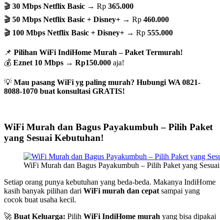
🎬
30 Mbps Netflix Basic
→ Rp
365.000
🎬
50 Mbps Netflix Basic + Disney+
→ Rp
460.000
🎬
100 Mbps Netflix Basic + Disney+
→ Rp
555.000
📌
Pilihan WiFi IndiHome Murah – Paket Termurah!
💰
Eznet 10 Mbps
→
Rp150.000
aja!
💡
Mau pasang WiFi yg paling murah? Hubungi WA 0821-
8088-1070 buat konsultasi GRATIS!
WiFi Murah dan Bagus Payakumbuh – Pilih Paket
yang Sesuai Kebutuhan!
WiFi Murah dan Bagus Payakumbuh – Pilih Paket yang Sesua
Setiap orang punya kebutuhan yang beda-beda. Makanya IndiHome
kasih banyak pilihan dari
WiFi murah dan cepat
sampai yang
cocok buat usaha kecil.
🚀
Buat Keluarga:
Pilih
WiFi IndiHome murah
yang bisa dipakai