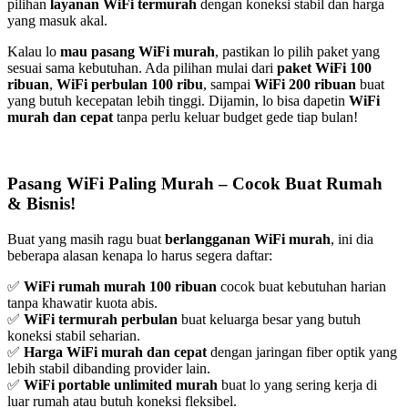
pilihan
layanan WiFi termurah
dengan koneksi stabil dan harga
yang masuk akal.
Kalau lo
mau pasang WiFi murah
, pastikan lo pilih paket yang
sesuai sama kebutuhan. Ada pilihan mulai dari
paket WiFi 100
ribuan
,
WiFi perbulan 100 ribu
, sampai
WiFi 200 ribuan
buat
yang butuh kecepatan lebih tinggi. Dijamin, lo bisa dapetin
WiFi
murah dan cepat
tanpa perlu keluar budget gede tiap bulan!
Pasang WiFi Paling Murah – Cocok Buat Rumah
& Bisnis!
Buat yang masih ragu buat
berlangganan WiFi murah
, ini dia
beberapa alasan kenapa lo harus segera daftar:
✅
WiFi rumah murah 100 ribuan
cocok buat kebutuhan harian
tanpa khawatir kuota abis.
✅
WiFi termurah perbulan
buat keluarga besar yang butuh
koneksi stabil seharian.
✅
Harga WiFi murah dan cepat
dengan jaringan fiber optik yang
lebih stabil dibanding provider lain.
✅
WiFi portable unlimited murah
buat lo yang sering kerja di
luar rumah atau butuh koneksi fleksibel.