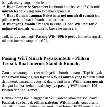
banyak orang tanpa bikin lemot.
📌
Buat Gamer & Streamer:
Lo butuh koneksi stabil? Cek
mifi
murah terbaik
yang bisa lo pakai kapan aja!
📌
Buat Rumah Tangga:
Paket internet murah di rumah
jadi
pilihan terbaik buat kebutuhan sehari-hari.
📌
Buat yang Mobile:
Pengen fleksibel? Coba
WiFi portable
unlimited murah
yang bisa lo bawa ke mana aja!
Jadi, tunggu apa lagi?
Pasang WiFi 100rb perbulan
sekarang dan
nikmati internet tanpa ribet! 🚀
Pasang WiFi Murah Payakumbuh – Pilihan
Terbaik Buat Internet Stabil di Rumah!
Zaman sekarang, internet udah jadi kebutuhan utama. Tapi banyak
yang masih bingung cari
layanan WiFi murah
yang beneran stabil
dan nggak gampang putus. Kalau lo lagi nyari
WiFi harga murah
dengan kualitas terbaik, solusinya ya
pasang WiFi murah 100
ribuan
dari IndiHome!
Banyak orang takut langganan WiFi karena khawatir soal biaya.
Padahal, ada banyak pilihan
paketan WiFi murah
yang bisa lo
sesuaikan dengan kebutuhan, mulai dari
harga WiFi murah per