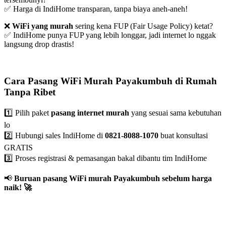
✅ Harga di IndiHome transparan, tanpa biaya aneh-aneh!
❌
WiFi yang murah
sering kena FUP (Fair Usage Policy) ketat?
✅ IndiHome punya FUP yang lebih longgar, jadi internet lo nggak
langsung drop drastis!
Cara Pasang WiFi Murah Payakumbuh di Rumah
Tanpa Ribet
1️⃣ Pilih paket
pasang internet murah
yang sesuai sama kebutuhan
lo
2️⃣ Hubungi sales IndiHome di
0821-8088-1070
buat konsultasi
GRATIS
3️⃣ Proses registrasi & pemasangan bakal dibantu tim IndiHome
📢
Buruan pasang WiFi murah Payakumbuh sebelum harga
naik!
🚀