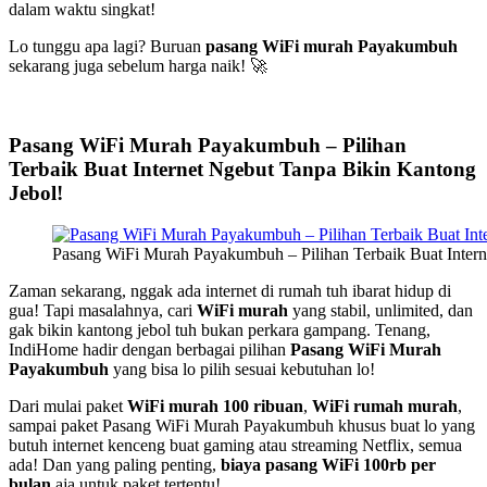
dalam waktu singkat!
Lo tunggu apa lagi? Buruan
pasang WiFi murah Payakumbuh
sekarang juga sebelum harga naik! 🚀
Pasang WiFi Murah Payakumbuh – Pilihan
Terbaik Buat Internet Ngebut Tanpa Bikin Kantong
Jebol!
Pasang WiFi Murah Payakumbuh – Pilihan Terbaik Buat Intern
Zaman sekarang, nggak ada internet di rumah tuh ibarat hidup di
gua! Tapi masalahnya, cari
WiFi murah
yang stabil, unlimited, dan
gak bikin kantong jebol tuh bukan perkara gampang. Tenang,
IndiHome hadir dengan berbagai pilihan
Pasang WiFi Murah
Payakumbuh
yang bisa lo pilih sesuai kebutuhan lo!
Dari mulai paket
WiFi murah 100 ribuan
,
WiFi rumah murah
,
sampai paket Pasang WiFi Murah Payakumbuh khusus buat lo yang
butuh internet kenceng buat gaming atau streaming Netflix, semua
ada! Dan yang paling penting,
biaya pasang WiFi 100rb per
bulan
aja untuk paket tertentu!