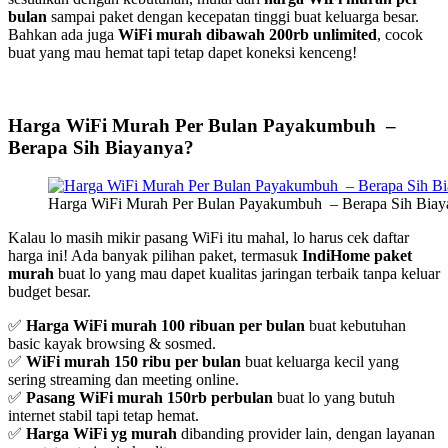
bulan
sampai paket dengan kecepatan tinggi buat keluarga besar.
Bahkan ada juga
WiFi murah dibawah 200rb unlimited
, cocok
buat yang mau hemat tapi tetap dapet koneksi kenceng!
Harga WiFi Murah Per Bulan Payakumbuh –
Berapa Sih Biayanya?
Harga WiFi Murah Per Bulan Payakumbuh – Berapa Sih Biay
Kalau lo masih mikir pasang WiFi itu mahal, lo harus cek daftar
harga ini! Ada banyak pilihan paket, termasuk
IndiHome paket
murah
buat lo yang mau dapet kualitas jaringan terbaik tanpa keluar
budget besar.
✅
Harga WiFi murah 100 ribuan per bulan
buat kebutuhan
basic kayak browsing & sosmed.
✅
WiFi murah 150 ribu per bulan
buat keluarga kecil yang
sering streaming dan meeting online.
✅
Pasang WiFi murah 150rb perbulan
buat lo yang butuh
internet stabil tapi tetap hemat.
✅
Harga WiFi yg murah
dibanding provider lain, dengan layanan