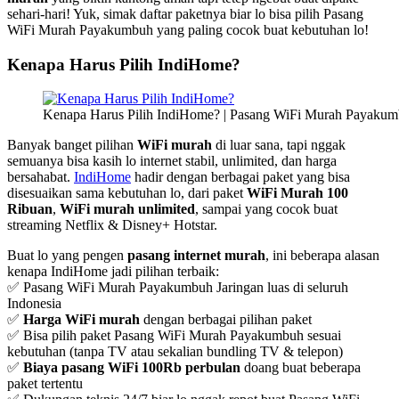
sehari-hari! Yuk, simak daftar paketnya biar lo bisa pilih Pasang
WiFi Murah Payakumbuh yang paling cocok buat kebutuhan lo!
Kenapa Harus Pilih IndiHome?
Kenapa Harus Pilih IndiHome? | Pasang WiFi Murah Payaku
Banyak banget pilihan
WiFi murah
di luar sana, tapi nggak
semuanya bisa kasih lo internet stabil, unlimited, dan harga
bersahabat.
IndiHome
hadir dengan berbagai paket yang bisa
disesuaikan sama kebutuhan lo, dari paket
WiFi Murah 100
Ribuan
,
WiFi murah unlimited
, sampai yang cocok buat
streaming Netflix & Disney+ Hotstar.
Buat lo yang pengen
pasang internet murah
, ini beberapa alasan
kenapa IndiHome jadi pilihan terbaik:
✅ Pasang WiFi Murah Payakumbuh Jaringan luas di seluruh
Indonesia
✅
Harga WiFi murah
dengan berbagai pilihan paket
✅ Bisa pilih paket Pasang WiFi Murah Payakumbuh sesuai
kebutuhan (tanpa TV atau sekalian bundling TV & telepon)
✅
Biaya pasang WiFi 100Rb perbulan
doang buat beberapa
paket tertentu