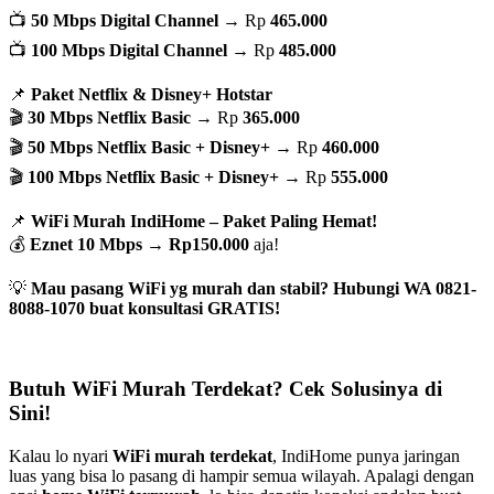
📺
50 Mbps Digital Channel
→ Rp
465.000
📺
100 Mbps Digital Channel
→ Rp
485.000
📌
Paket Netflix & Disney+ Hotstar
🎬
30 Mbps Netflix Basic
→ Rp
365.000
🎬
50 Mbps Netflix Basic + Disney+
→ Rp
460.000
🎬
100 Mbps Netflix Basic + Disney+
→ Rp
555.000
📌
WiFi Murah IndiHome – Paket Paling Hemat!
💰
Eznet 10 Mbps
→
Rp150.000
aja!
💡
Mau pasang WiFi yg murah dan stabil? Hubungi WA 0821-
8088-1070 buat konsultasi GRATIS!
Butuh WiFi Murah Terdekat? Cek Solusinya di
Sini!
Kalau lo nyari
WiFi murah terdekat
, IndiHome punya jaringan
luas yang bisa lo pasang di hampir semua wilayah. Apalagi dengan