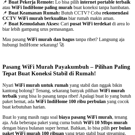
📌
Buat Pekerja Remote:
Lo bisa pilih
internet portable terbaik
atau
WiFi IndiHome paling murah
buat koneksi tanpa hambatan.
📌
Buat Keamanan Rumah:
Butuh CCTV? Coba
rekomendasi
CCTV WiFi murah berkualitas
biar rumah makin aman.
📌
Buat Kemudahan Akses:
Cari
pusat WiFi terdekat
di area lo
biar lebih gampang urus pemasangan.
Mau pasang
WiFi murah dan bagus
tanpa ribet? Langsung aja
hubungi IndiHome sekarang! 🚀
Pasang WiFi Murah Payakumbuh – Pilihan Paling
Tepat Buat Koneksi Stabil di Rumah!
Nyari
WiFi murah untuk rumah
yang stabil dan nggak bikin
kantong bolong? Tenang, sekarang banyak pilihan
WiFi murah
terbaik
yang bisa lo pasang tanpa ribet! Apalagi buat lo yang butuh
paket hemat, ada
WiFi IndiHome 100 ribu perbulan
yang cocok
buat kebutuhan harian.
Buat lo yang masih ragu soal
biaya pasang WiFi murah
, tenang
aja. Ada beberapa paket yang cuma butuh
WiFi 10 Mbps murah
dengan biaya bulanan super hemat. Bahkan, lo bisa pilih
per bulan
paket WiFi murah 100 ribuan
yang tetap stabil buat streaming,