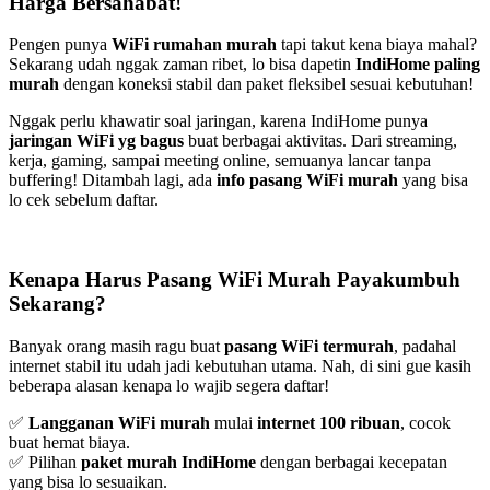
Harga Bersahabat!
Pengen punya
WiFi rumahan murah
tapi takut kena biaya mahal?
Sekarang udah nggak zaman ribet, lo bisa dapetin
IndiHome paling
murah
dengan koneksi stabil dan paket fleksibel sesuai kebutuhan!
Nggak perlu khawatir soal jaringan, karena IndiHome punya
jaringan WiFi yg bagus
buat berbagai aktivitas. Dari streaming,
kerja, gaming, sampai meeting online, semuanya lancar tanpa
buffering! Ditambah lagi, ada
info pasang WiFi murah
yang bisa
lo cek sebelum daftar.
Kenapa Harus Pasang WiFi Murah Payakumbuh
Sekarang?
Banyak orang masih ragu buat
pasang WiFi termurah
, padahal
internet stabil itu udah jadi kebutuhan utama. Nah, di sini gue kasih
beberapa alasan kenapa lo wajib segera daftar!
✅
Langganan WiFi murah
mulai
internet 100 ribuan
, cocok
buat hemat biaya.
✅ Pilihan
paket murah IndiHome
dengan berbagai kecepatan
yang bisa lo sesuaikan.