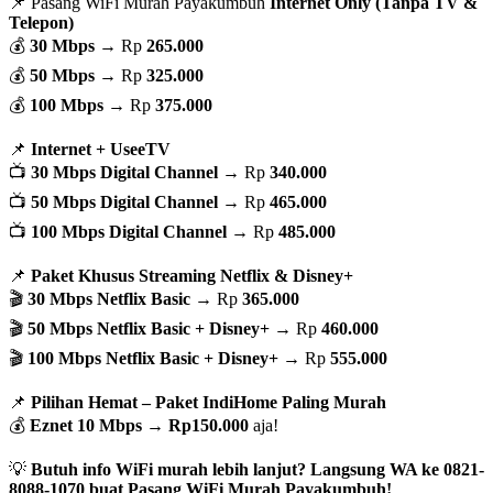
📌 Pasang WiFi Murah Payakumbuh
Internet Only (Tanpa TV &
Telepon)
💰
30 Mbps
→ Rp
265.000
💰
50 Mbps
→ Rp
325.000
💰
100 Mbps
→ Rp
375.000
📌
Internet + UseeTV
📺
30 Mbps Digital Channel
→ Rp
340.000
📺
50 Mbps Digital Channel
→ Rp
465.000
📺
100 Mbps Digital Channel
→ Rp
485.000
📌
Paket Khusus Streaming Netflix & Disney+
🎬
30 Mbps Netflix Basic
→ Rp
365.000
🎬
50 Mbps Netflix Basic + Disney+
→ Rp
460.000
🎬
100 Mbps Netflix Basic + Disney+
→ Rp
555.000
📌
Pilihan Hemat – Paket IndiHome Paling Murah
💰
Eznet 10 Mbps
→
Rp150.000
aja!
💡
Butuh info WiFi murah lebih lanjut? Langsung WA ke 0821-
8088-1070 buat Pasang WiFi Murah Payakumbuh!