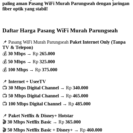
paling aman Pasang WiFi Murah Parungseah dengan jaringan
fiber optik yang stabil!
Daftar Harga Pasang WiFi Murah Parungseah
📌 Pasang WiFi Murah Parungseah
Paket Internet Only (Tanpa
TV & Telepon)
💰
30 Mbps
→ Rp
265.000
💰
50 Mbps
→ Rp
325.000
💰
100 Mbps
→ Rp
375.000
📌
Internet + UseeTV
📺
30 Mbps Digital Channel
→ Rp
340.000
📺
50 Mbps Digital Channel
→ Rp
465.000
📺
100 Mbps Digital Channel
→ Rp
485.000
📌
Paket Netflix & Disney+ Hotstar
🎬
30 Mbps Netflix Basic
→ Rp
365.000
🎬
50 Mbps Netflix Basic + Disney+
→ Rp
460.000