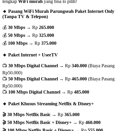
lengkap
WiFi murah
yang bisa lo pilih!
🔹 Pasang WiFi Murah Parungseah Paket Internet Only
(Tanpa TV & Telepon)
💰
30 Mbps
→ Rp
265.000
💰
50 Mbps
→ Rp
325.000
💰
100 Mbps
→ Rp
375.000
🔹 Paket Internet + UseeTV
📺
30 Mbps Digital Channel
→ Rp
340.000
(Biaya Pasang
Rp50.000)
📺
50 Mbps Digital Channel
→ Rp
465.000
(Biaya Pasang
Rp50.000)
📺
100 Mbps Digital Channel
→ Rp
485.000
🔹 Paket Khusus Streaming Netflix & Disney+
🎬
30 Mbps Netflix Basic
→ Rp
365.000
🎬
50 Mbps Netflix Basic + Disney+
→ Rp
460.000
🎬
100 Mbps Netflix Basic + Disney+
→ Rp
555.000