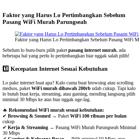
Faktor yang Harus Lo Pertimbangkan Sebelum
Pasang WiFi Murah Parungseah
Faktor yang Harus Lo Pertimbangkan Sebelum Pasang WiFi M
Sebelum lo buru-buru pilih paket
pasang internet murah
, ada
beberapa hal yang perlu lo pertimbangkan biar nggak salah pilih!
1️⃣ Kecepatan Internet Sesuai Kebutuhan
Lo pake internet buat apa? Kalo cuma buat browsing atau scrolling
medsos, paket
WiFi murah dibawah 200rb
udah cukup. Tapi kalo
lo butuh buat kerja, streaming, atau gaming, mending langsung pilih
minimal 30 Mbps ke atas biar nggak nge-lag.
🔥
Rekomendasi WiFi murah sesuai kebutuhan:
✔
Browsing & Sosmed
→ Paket
WiFi 100 ribuan per bulan
cukup
✔
Kerja & Streaming
→ Pasang WiFi Murah Parungseah Minimal
30 Mbps
✔
Gaming & Keluarga Besar
→ Pilih minimal 50 Mbps atau