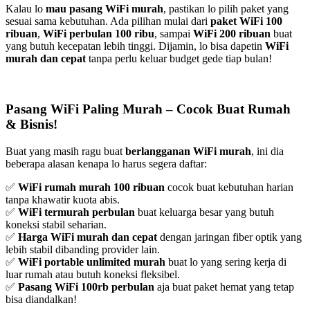
Kalau lo
mau pasang WiFi murah
, pastikan lo pilih paket yang
sesuai sama kebutuhan. Ada pilihan mulai dari
paket WiFi 100
ribuan
,
WiFi perbulan 100 ribu
, sampai
WiFi 200 ribuan
buat
yang butuh kecepatan lebih tinggi. Dijamin, lo bisa dapetin
WiFi
murah dan cepat
tanpa perlu keluar budget gede tiap bulan!
Pasang WiFi Paling Murah – Cocok Buat Rumah
& Bisnis!
Buat yang masih ragu buat
berlangganan WiFi murah
, ini dia
beberapa alasan kenapa lo harus segera daftar:
✅
WiFi rumah murah 100 ribuan
cocok buat kebutuhan harian
tanpa khawatir kuota abis.
✅
WiFi termurah perbulan
buat keluarga besar yang butuh
koneksi stabil seharian.
✅
Harga WiFi murah dan cepat
dengan jaringan fiber optik yang
lebih stabil dibanding provider lain.
✅
WiFi portable unlimited murah
buat lo yang sering kerja di
luar rumah atau butuh koneksi fleksibel.
✅
Pasang WiFi 100rb perbulan
aja buat paket hemat yang tetap
bisa diandalkan!