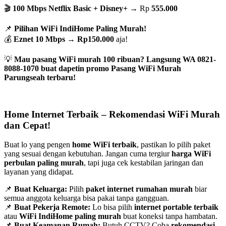
🎬
100 Mbps Netflix Basic + Disney+
→ Rp
555.000
📌
Pilihan WiFi IndiHome Paling Murah!
💰
Eznet 10 Mbps
→
Rp150.000
aja!
💡
Mau pasang WiFi murah 100 ribuan? Langsung WA 0821-
8088-1070 buat dapetin promo Pasang WiFi Murah
Parungseah terbaru!
Home Internet Terbaik – Rekomendasi WiFi Murah
dan Cepat!
Buat lo yang pengen
home WiFi terbaik
, pastikan lo pilih paket
yang sesuai dengan kebutuhan. Jangan cuma tergiur
harga WiFi
perbulan paling murah
, tapi juga cek kestabilan jaringan dan
layanan yang didapat.
📌
Buat Keluarga:
Pilih
paket internet rumahan murah
biar
semua anggota keluarga bisa pakai tanpa gangguan.
📌
Buat Pekerja Remote:
Lo bisa pilih
internet portable terbaik
atau
WiFi IndiHome paling murah
buat koneksi tanpa hambatan.
📌
Buat Keamanan Rumah:
Butuh CCTV? Coba
rekomendasi