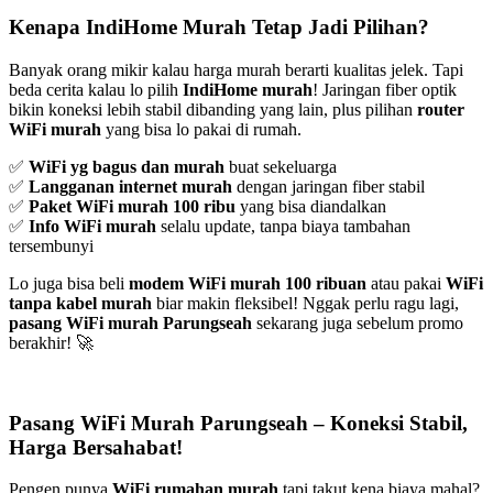
Kenapa IndiHome Murah Tetap Jadi Pilihan?
Banyak orang mikir kalau harga murah berarti kualitas jelek. Tapi
beda cerita kalau lo pilih
IndiHome murah
! Jaringan fiber optik
bikin koneksi lebih stabil dibanding yang lain, plus pilihan
router
WiFi murah
yang bisa lo pakai di rumah.
✅
WiFi yg bagus dan murah
buat sekeluarga
✅
Langganan internet murah
dengan jaringan fiber stabil
✅
Paket WiFi murah 100 ribu
yang bisa diandalkan
✅
Info WiFi murah
selalu update, tanpa biaya tambahan
tersembunyi
Lo juga bisa beli
modem WiFi murah 100 ribuan
atau pakai
WiFi
tanpa kabel murah
biar makin fleksibel! Nggak perlu ragu lagi,
pasang WiFi murah Parungseah
sekarang juga sebelum promo
berakhir! 🚀
Pasang WiFi Murah Parungseah – Koneksi Stabil,
Harga Bersahabat!
Pengen punya
WiFi rumahan murah
tapi takut kena biaya mahal?