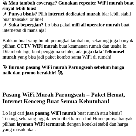
🚀
Mau tambah coverage? Gunakan repeater WiFi murah buat
sinyal lebih luas!
📌
Punya bisnis?
Pilih
internet dedicated murah
biar lebih stabil
buat transaksi online!
📌
Suka bepergian?
Lo bisa pakai
mifi all operator murah
buat
internetan di mana aja!
Bahkan buat yang butuh perangkat tambahan, sekarang juga banyak
pilihan
CCTV WiFi murah
buat keamanan rumah dan usaha lo.
Ditambah lagi, buat pengguna seluler, ada juga
data Telkomsel
murah
yang bisa jadi paket kombo sama WiFi di rumah!
🎯
Buruan pasang WiFi murah Parungseah sebelum harga
naik dan promo berakhir!
🚀
Pasang WiFi Murah Parungseah – Paket Hemat,
Internet Kenceng Buat Semua Kebutuhan!
Lo lagi cari
jasa pasang WiFi murah
buat rumah atau bisnis?
Tenang, sekarang nggak perlu ribet karena IndiHome punya banyak
pilihan
layanan WiFi termurah
dengan koneksi stabil dan harga
yang masuk akal.