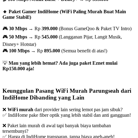
🔹 Paket Gamer IndiHome (WiFi Paling Murah Buat Main
Game Stabil!)
🎮
30 Mbps
→ Rp
399.000
(Bonus GameQoo & Paket TV Intro)
🎮
50 Mbps
→ Rp
545.000
(Langganan Pijar, Langit Musik,
Disney+ Hotstar)
🎮
100 Mbps
→ Rp
895.000
(Semua benefit di atas!)
💡
Mau yang lebih hemat? Ada juga paket Eznet mulai
Rp150.000 aja!
Keunggulan Pasang WiFi Murah Parungseah dari
IndiHome Dibanding yang Lain
❌
WiFi murah
dari provider lain sering lemot pas jam sibuk?
✅ IndiHome pake fiber optik yang lebih stabil dan anti gangguan!
❌ Paket lain murah di awal tapi banyak biaya tambahan
tersembunyi?
✅ Harga di IndiHome transparan, tanpa biaya aneh-aneh!