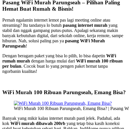
Pasang WiFi Murah Parungseah – Pilihan Paling
Hemat Buat Rumah & Bisnis!
Pernah ngalamin internet lemot pas lagi meeting online atau
streaming? Itu tandanya lo butuh
pasang internet murah
yang
stabil dan nggak gampang putus-putus. Apalagi sekarang makin
banyak kebutuhan digital, dari sekolah online, kerja remote, sampe
hiburan. Nah, solusi paling pas ya
pasang WiFi Murah
Parungseah
!
Dengan beragam paket yang bisa lo pilih, lo bisa dapetin
WiFi
rumah murah
dengan harga mulai dari
WiFi murah 100 ribuan
per bulan
. Cocok buat lo yang pengen paket hemat tanpa
ngorbanin kualitas!
WiFi Murah 100 Ribuan Parungseah, Emang Bisa?
WiFi Murah 100 Ribuan Parungseah, Emang Bisa? | Pasang W
Banyak yang mikir kalau internet murah pasti jelek. Padahal, ada
kok
WiFi murah dibawah 200rb
yang tetap bisa kasih koneksi
stabil buat kebutuhan sehari-hari. Bahkan, IndiHome punya pilihan