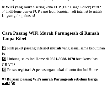
❌
WiFi yang murah
sering kena FUP (Fair Usage Policy) ketat?
✅ IndiHome punya FUP yang lebih longgar, jadi internet lo nggak
langsung drop drastis!
Cara Pasang WiFi Murah Parungseah di Rumah
Tanpa Ribet
1️⃣ Pilih paket
pasang internet murah
yang sesuai sama kebutuhan
lo
2️⃣ Hubungi sales IndiHome di
0821-8088-1070
buat konsultasi
GRATIS
3️⃣ Proses registrasi & pemasangan bakal dibantu tim IndiHome
📢
Buruan pasang WiFi murah Parungseah sebelum harga
naik!
🚀