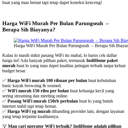
buat yang mau hemat tapi tetap dapet koneksi kenceng!
Harga WiFi Murah Per Bulan Parungseah –
Berapa Sih Biayanya?
Harga WiFi Murah Per Bulan Parungseah – Berapa Sih Biaya
Kalau lo masih mikir pasang WiFi itu mahal, lo harus cek daftar
harga ini! Ada banyak pilihan paket, termasuk
IndiHome paket
murah
buat lo yang mau dapet kualitas jaringan terbaik tanpa keluar
budget besar.
✅
Harga WiFi murah 100 ribuan per bulan
buat kebutuhan
basic kayak browsing & sosmed.
✅
WiFi murah 150 ribu per bulan
buat keluarga kecil yang
sering streaming dan meeting online.
✅
Pasang WiFi murah 150rb perbulan
buat lo yang butuh
internet stabil tapi tetap hemat.
✅
Harga WiFi yg murah
dibanding provider lain, dengan layanan
yang tetap terjamin kualitasnya.
💡
Mau cari operator WiFi terbaik? IndiHome adalah pilihan