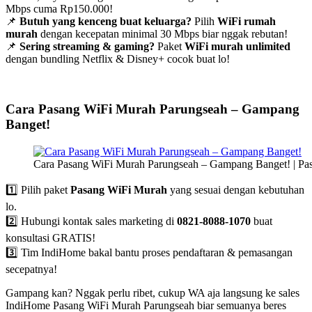
Mbps cuma Rp150.000!
📌
Butuh yang kenceng buat keluarga?
Pilih
WiFi rumah
murah
dengan kecepatan minimal 30 Mbps biar nggak rebutan!
📌
Sering streaming & gaming?
Paket
WiFi murah unlimited
dengan bundling Netflix & Disney+ cocok buat lo!
Cara Pasang WiFi Murah Parungseah – Gampang
Banget!
Cara Pasang WiFi Murah Parungseah – Gampang Banget! | Pa
1️⃣ Pilih paket
Pasang WiFi Murah
yang sesuai dengan kebutuhan
lo.
2️⃣ Hubungi kontak sales marketing di
0821-8088-1070
buat
konsultasi GRATIS!
3️⃣ Tim IndiHome bakal bantu proses pendaftaran & pemasangan
secepatnya!
Gampang kan? Nggak perlu ribet, cukup WA aja langsung ke sales
IndiHome Pasang WiFi Murah Parungseah biar semuanya beres