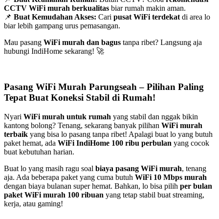
CCTV WiFi murah berkualitas
biar rumah makin aman.
📌
Buat Kemudahan Akses:
Cari
pusat WiFi terdekat
di area lo
biar lebih gampang urus pemasangan.
Mau pasang
WiFi murah dan bagus
tanpa ribet? Langsung aja
hubungi IndiHome sekarang! 🚀
Pasang WiFi Murah Parungseah – Pilihan Paling
Tepat Buat Koneksi Stabil di Rumah!
Nyari
WiFi murah untuk rumah
yang stabil dan nggak bikin
kantong bolong? Tenang, sekarang banyak pilihan
WiFi murah
terbaik
yang bisa lo pasang tanpa ribet! Apalagi buat lo yang butuh
paket hemat, ada
WiFi IndiHome 100 ribu perbulan
yang cocok
buat kebutuhan harian.
Buat lo yang masih ragu soal
biaya pasang WiFi murah
, tenang
aja. Ada beberapa paket yang cuma butuh
WiFi 10 Mbps murah
dengan biaya bulanan super hemat. Bahkan, lo bisa pilih
per bulan
paket WiFi murah 100 ribuan
yang tetap stabil buat streaming,
kerja, atau gaming!