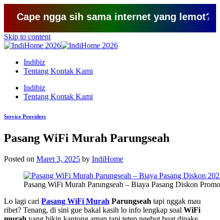
ape ngga sih sama internet yang lemot? coba pak
Skip to content
Indibiz
Tentang Kontak Kami
Indibiz
Tentang Kontak Kami
Service Providers
Pasang WiFi Murah Parungseah
Posted on
Maret 3, 2025
by
IndiHome
Pasang WiFi Murah Parungseah – Biaya Pasang Diskon Promo
Lo lagi cari
Pasang WiFi Murah
Parungseah
tapi nggak mau
ribet? Tenang, di sini gue bakal kasih lo info lengkap soal
WiFi
murah
yang bikin kantong aman tapi tetep ngebut buat dipake