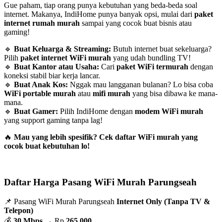
Gue paham, tiap orang punya kebutuhan yang beda-beda soal
internet. Makanya, IndiHome punya banyak opsi, mulai dari
paket
internet rumah murah
sampai yang cocok buat bisnis atau
gaming!
🔹
Buat Keluarga & Streaming:
Butuh internet buat sekeluarga?
Pilih
paket internet WiFi murah
yang udah bundling TV!
🔹
Buat Kantor atau Usaha:
Cari
paket WiFi termurah
dengan
koneksi stabil biar kerja lancar.
🔹
Buat Anak Kos:
Nggak mau langganan bulanan? Lo bisa coba
WiFi portable murah
atau
mifi murah
yang bisa dibawa ke mana-
mana.
🔹
Buat Gamer:
Pilih IndiHome dengan
modem WiFi murah
yang support gaming tanpa lag!
🔥
Mau yang lebih spesifik? Cek daftar WiFi murah yang
cocok buat kebutuhan lo!
Daftar Harga Pasang WiFi Murah Parungseah
📌 Pasang WiFi Murah Parungseah
Internet Only (Tanpa TV &
Telepon)
💰
30 Mbps
→ Rp
265.000