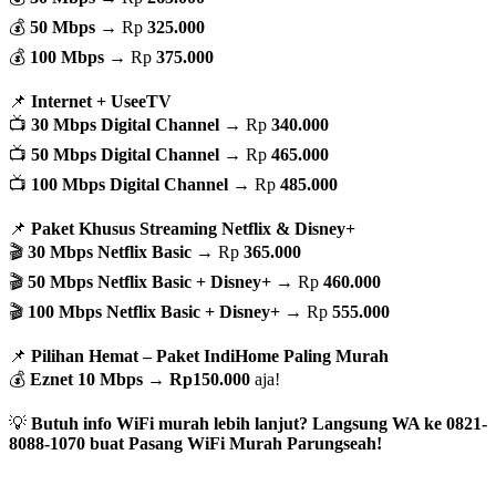
💰
50 Mbps
→ Rp
325.000
💰
100 Mbps
→ Rp
375.000
📌
Internet + UseeTV
📺
30 Mbps Digital Channel
→ Rp
340.000
📺
50 Mbps Digital Channel
→ Rp
465.000
📺
100 Mbps Digital Channel
→ Rp
485.000
📌
Paket Khusus Streaming Netflix & Disney+
🎬
30 Mbps Netflix Basic
→ Rp
365.000
🎬
50 Mbps Netflix Basic + Disney+
→ Rp
460.000
🎬
100 Mbps Netflix Basic + Disney+
→ Rp
555.000
📌
Pilihan Hemat – Paket IndiHome Paling Murah
💰
Eznet 10 Mbps
→
Rp150.000
aja!
💡
Butuh info WiFi murah lebih lanjut? Langsung WA ke 0821-
8088-1070 buat Pasang WiFi Murah Parungseah!