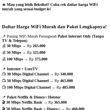
🔥
Mau yang lebih fleksibel? Coba cek daftar harga WiFi
murah yang sesuai budget lo!
Daftar Harga WiFi Murah dan Paket Lengkapnya!
📌 Pasang WiFi Murah Parungseah
Paket Internet Only (Tanpa
TV & Telepon)
💰
30 Mbps
→ Rp
265.000
💰
50 Mbps
→ Rp
325.000
💰
100 Mbps
→ Rp
375.000
📌
Internet + UseeTV
📺
30 Mbps Digital Channel
→ Rp
340.000
📺
50 Mbps Digital Channel
→ Rp
465.000
📺
100 Mbps Digital Channel
→ Rp
485.000
📌
Paket Netflix & Disney+ Hotstar
🎬
30 Mbps Netflix Basic
→ Rp
365.000
🎬
50 Mbps Netflix Basic + Disney+
→ Rp
460.000