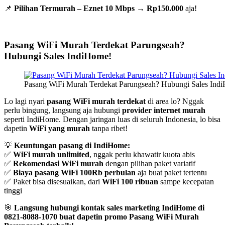
📌
Pilihan Termurah – Eznet 10 Mbps
→
Rp150.000
aja!
Pasang WiFi Murah Terdekat Parungseah?
Hubungi Sales IndiHome!
Pasang WiFi Murah Terdekat Parungseah? Hubungi Sales Ind
Lo lagi nyari
pasang WiFi murah terdekat
di area lo? Nggak
perlu bingung, langsung aja hubungi
provider internet murah
seperti IndiHome. Dengan jaringan luas di seluruh Indonesia, lo bisa
dapetin
WiFi yang murah
tanpa ribet!
💡
Keuntungan pasang di IndiHome:
✅
WiFi murah unlimited
, nggak perlu khawatir kuota abis
✅
Rekomendasi WiFi murah
dengan pilihan paket variatif
✅
Biaya pasang WiFi 100Rb perbulan
aja buat paket tertentu
✅ Paket bisa disesuaikan, dari
WiFi 100 ribuan
sampe kecepatan
tinggi
🎯
Langsung hubungi kontak sales marketing IndiHome di
0821-8088-1070 buat dapetin promo Pasang WiFi Murah