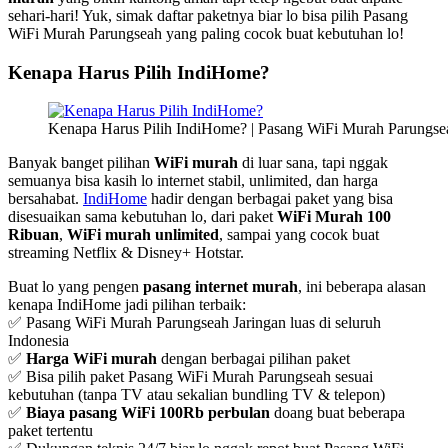
sehari-hari! Yuk, simak daftar paketnya biar lo bisa pilih Pasang
WiFi Murah Parungseah yang paling cocok buat kebutuhan lo!
Kenapa Harus Pilih IndiHome?
Kenapa Harus Pilih IndiHome? | Pasang WiFi Murah Parungse
Banyak banget pilihan
WiFi murah
di luar sana, tapi nggak
semuanya bisa kasih lo internet stabil, unlimited, dan harga
bersahabat.
IndiHome
hadir dengan berbagai paket yang bisa
disesuaikan sama kebutuhan lo, dari paket
WiFi Murah 100
Ribuan
,
WiFi murah unlimited
, sampai yang cocok buat
streaming Netflix & Disney+ Hotstar.
Buat lo yang pengen
pasang internet murah
, ini beberapa alasan
kenapa IndiHome jadi pilihan terbaik:
✅ Pasang WiFi Murah Parungseah Jaringan luas di seluruh
Indonesia
✅
Harga WiFi murah
dengan berbagai pilihan paket
✅ Bisa pilih paket Pasang WiFi Murah Parungseah sesuai
kebutuhan (tanpa TV atau sekalian bundling TV & telepon)
✅
Biaya pasang WiFi 100Rb perbulan
doang buat beberapa
paket tertentu