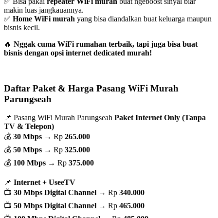
✅ Bisa pakai
repeater WiFi murah
buat ngeboost sinyal biar
makin luas jangkauannya.
✅
Home WiFi murah
yang bisa diandalkan buat keluarga maupun
bisnis kecil.
🔥
Nggak cuma WiFi rumahan terbaik, tapi juga bisa buat
bisnis dengan opsi internet dedicated murah!
Daftar Paket & Harga Pasang WiFi Murah
Parungseah
📌 Pasang WiFi Murah Parungseah
Paket Internet Only (Tanpa
TV & Telepon)
💰
30 Mbps
→ Rp
265.000
💰
50 Mbps
→ Rp
325.000
💰
100 Mbps
→ Rp
375.000
📌
Internet + UseeTV
📺
30 Mbps Digital Channel
→ Rp
340.000
📺
50 Mbps Digital Channel
→ Rp
465.000