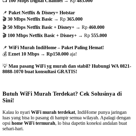
📺
100 Mbps Digital Channel
→ Rp
485.000
📌
Paket Netflix & Disney+ Hotstar
🎬
30 Mbps Netflix Basic
→ Rp
365.000
🎬
50 Mbps Netflix Basic + Disney+
→ Rp
460.000
🎬
100 Mbps Netflix Basic + Disney+
→ Rp
555.000
📌
WiFi Murah IndiHome – Paket Paling Hemat!
💰
Eznet 10 Mbps
→
Rp150.000
aja!
💡
Mau pasang WiFi yg murah dan stabil? Hubungi WA 0821-
8088-1070 buat konsultasi GRATIS!
Butuh WiFi Murah Terdekat? Cek Solusinya di
Sini!
Kalau lo nyari
WiFi murah terdekat
, IndiHome punya jaringan
luas yang bisa lo pasang di hampir semua wilayah. Apalagi dengan
opsi
home WiFi termurah
, lo bisa dapetin koneksi andalan buat
sehari-hari.