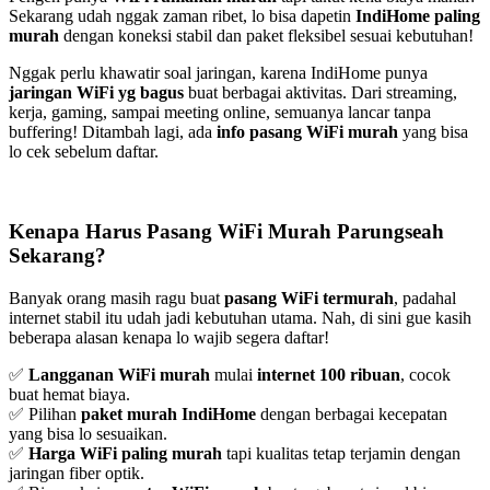
Sekarang udah nggak zaman ribet, lo bisa dapetin
IndiHome paling
murah
dengan koneksi stabil dan paket fleksibel sesuai kebutuhan!
Nggak perlu khawatir soal jaringan, karena IndiHome punya
jaringan WiFi yg bagus
buat berbagai aktivitas. Dari streaming,
kerja, gaming, sampai meeting online, semuanya lancar tanpa
buffering! Ditambah lagi, ada
info pasang WiFi murah
yang bisa
lo cek sebelum daftar.
Kenapa Harus Pasang WiFi Murah Parungseah
Sekarang?
Banyak orang masih ragu buat
pasang WiFi termurah
, padahal
internet stabil itu udah jadi kebutuhan utama. Nah, di sini gue kasih
beberapa alasan kenapa lo wajib segera daftar!
✅
Langganan WiFi murah
mulai
internet 100 ribuan
, cocok
buat hemat biaya.
✅ Pilihan
paket murah IndiHome
dengan berbagai kecepatan
yang bisa lo sesuaikan.
✅
Harga WiFi paling murah
tapi kualitas tetap terjamin dengan
jaringan fiber optik.