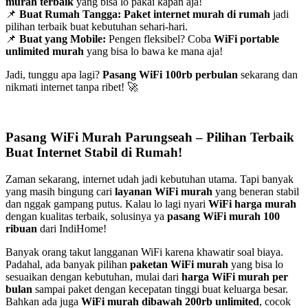
murah terbaik
yang bisa lo pakai kapan aja!
📌
Buat Rumah Tangga:
Paket internet murah di rumah
jadi
pilihan terbaik buat kebutuhan sehari-hari.
📌
Buat yang Mobile:
Pengen fleksibel? Coba
WiFi portable
unlimited murah
yang bisa lo bawa ke mana aja!
Jadi, tunggu apa lagi?
Pasang WiFi 100rb perbulan
sekarang dan
nikmati internet tanpa ribet! 🚀
Pasang WiFi Murah Parungseah – Pilihan Terbaik
Buat Internet Stabil di Rumah!
Zaman sekarang, internet udah jadi kebutuhan utama. Tapi banyak
yang masih bingung cari
layanan WiFi murah
yang beneran stabil
dan nggak gampang putus. Kalau lo lagi nyari
WiFi harga murah
dengan kualitas terbaik, solusinya ya
pasang WiFi murah 100
ribuan
dari IndiHome!
Banyak orang takut langganan WiFi karena khawatir soal biaya.
Padahal, ada banyak pilihan
paketan WiFi murah
yang bisa lo
sesuaikan dengan kebutuhan, mulai dari
harga WiFi murah per
bulan
sampai paket dengan kecepatan tinggi buat keluarga besar.
Bahkan ada juga
WiFi murah dibawah 200rb unlimited
, cocok