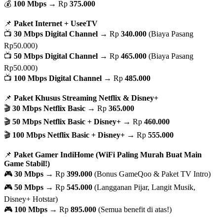
💰
100 Mbps
→ Rp
375.000
📌
Paket Internet + UseeTV
📺
30 Mbps Digital Channel
→ Rp
340.000
(Biaya Pasang
Rp50.000)
📺
50 Mbps Digital Channel
→ Rp
465.000
(Biaya Pasang
Rp50.000)
📺
100 Mbps Digital Channel
→ Rp
485.000
📌
Paket Khusus Streaming Netflix & Disney+
🎬
30 Mbps Netflix Basic
→ Rp
365.000
🎬
50 Mbps Netflix Basic + Disney+
→ Rp
460.000
🎬
100 Mbps Netflix Basic + Disney+
→ Rp
555.000
📌
Paket Gamer IndiHome (WiFi Paling Murah Buat Main
Game Stabil!)
🎮
30 Mbps
→ Rp
399.000
(Bonus GameQoo & Paket TV Intro)
🎮
50 Mbps
→ Rp
545.000
(Langganan Pijar, Langit Musik,
Disney+ Hotstar)
🎮
100 Mbps
→ Rp
895.000
(Semua benefit di atas!)