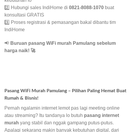
kebutuhan lo
2️⃣ Hubungi sales IndiHome di
0821-8088-1070
buat
konsultasi GRATIS
3️⃣ Proses registrasi & pemasangan bakal dibantu tim
IndiHome
📢
Buruan pasang WiFi murah Pamulang sebelum
harga naik!
🚀
Pasang WiFi Murah Pamulang – Pilihan Paling Hemat Buat
Rumah & Bisnis!
Pernah ngalamin internet lemot pas lagi meeting online
atau streaming? Itu tandanya lo butuh
pasang internet
murah
yang stabil dan nggak gampang putus-putus.
Apalagi sekarang makin banyak kebutuhan digital, dari