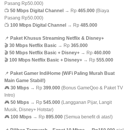
Pasang Rp50.000)
📺
50 Mbps Digital Channel
→ Rp
465.000
(Biaya
Pasang Rp50.000)
📺
100 Mbps Digital Channel
→ Rp
485.000
📌
Paket Khusus Streaming Netflix & Disney+
🎬
30 Mbps Netflix Basic
→ Rp
365.000
🎬
50 Mbps Netflix Basic + Disney+
→ Rp
460.000
🎬
100 Mbps Netflix Basic + Disney+
→ Rp
555.000
📌
Paket Gamer IndiHome (WiFi Paling Murah Buat
Main Game Stabil!)
🎮
30 Mbps
→ Rp
399.000
(Bonus GameQoo & Paket TV
Intro)
🎮
50 Mbps
→ Rp
545.000
(Langganan Pijar, Langit
Musik, Disney+ Hotstar)
🎮
100 Mbps
→ Rp
895.000
(Semua benefit di atas!)