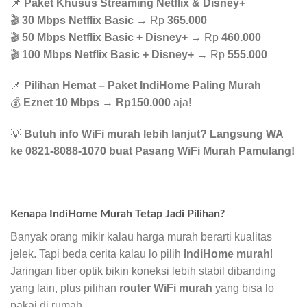
📌
Paket Khusus Streaming Netflix & Disney+
🎬
30 Mbps Netflix Basic
→ Rp
365.000
🎬
50 Mbps Netflix Basic + Disney+
→ Rp
460.000
🎬
100 Mbps Netflix Basic + Disney+
→ Rp
555.000
📌
Pilihan Hemat – Paket IndiHome Paling Murah
💰
Eznet 10 Mbps
→
Rp150.000
aja!
💡
Butuh info WiFi murah lebih lanjut? Langsung WA
ke 0821-8088-1070 buat Pasang WiFi Murah Pamulang!
Kenapa IndiHome Murah Tetap Jadi Pilihan?
Banyak orang mikir kalau harga murah berarti kualitas
jelek. Tapi beda cerita kalau lo pilih
IndiHome murah
!
Jaringan fiber optik bikin koneksi lebih stabil dibanding
yang lain, plus pilihan
router WiFi murah
yang bisa lo
pakai di rumah.