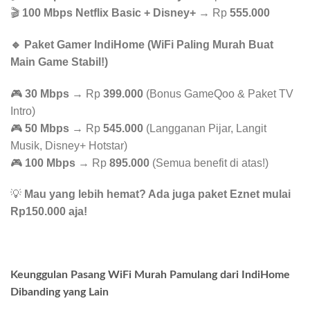
🎬
100 Mbps Netflix Basic + Disney+
→ Rp
555.000
🔹 Paket Gamer IndiHome (WiFi Paling Murah Buat
Main Game Stabil!)
🎮
30 Mbps
→ Rp
399.000
(Bonus GameQoo & Paket TV
Intro)
🎮
50 Mbps
→ Rp
545.000
(Langganan Pijar, Langit
Musik, Disney+ Hotstar)
🎮
100 Mbps
→ Rp
895.000
(Semua benefit di atas!)
💡
Mau yang lebih hemat? Ada juga paket Eznet mulai
Rp150.000 aja!
Keunggulan Pasang WiFi Murah Pamulang dari IndiHome
Dibanding yang Lain