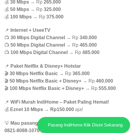
💰
30 Mbps
→ Rp
265.000
💰
50 Mbps
→ Rp
325.000
💰
100 Mbps
→ Rp
375.000
📌
Internet + UseeTV
📺
30 Mbps Digital Channel
→ Rp
340.000
📺
50 Mbps Digital Channel
→ Rp
465.000
📺
100 Mbps Digital Channel
→ Rp
485.000
📌
Paket Netflix & Disney+ Hotstar
🎬
30 Mbps Netflix Basic
→ Rp
365.000
🎬
50 Mbps Netflix Basic + Disney+
→ Rp
460.000
🎬
100 Mbps Netflix Basic + Disney+
→ Rp
555.000
📌
WiFi Murah IndiHome – Paket Paling Hemat!
💰
Eznet 10 Mbps
→
Rp150.000
aja!
💡
Mau pasang WiFi yg murah dan stabil? Hubungi WA
Pasang IndiHome Klik Disini Sekarang
0821-8088-1070 buat konsultasi GRATIS!