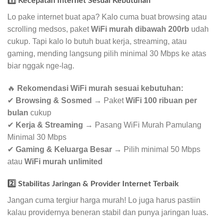
1️⃣ Kecepatan Internet Sesuai Kebutuhan
Lo pake internet buat apa? Kalo cuma buat browsing atau
scrolling medsos, paket
WiFi murah dibawah 200rb
udah
cukup. Tapi kalo lo butuh buat kerja, streaming, atau
gaming, mending langsung pilih minimal 30 Mbps ke atas
biar nggak nge-lag.
🔥
Rekomendasi WiFi murah sesuai kebutuhan:
✔
Browsing & Sosmed
→ Paket
WiFi 100 ribuan per
bulan
cukup
✔
Kerja & Streaming
→ Pasang WiFi Murah Pamulang
Minimal 30 Mbps
✔
Gaming & Keluarga Besar
→ Pilih minimal 50 Mbps
atau
WiFi murah unlimited
2️⃣ Stabilitas Jaringan & Provider Internet Terbaik
Jangan cuma tergiur harga murah! Lo juga harus pastiin
kalau providernya beneran stabil dan punya jaringan luas.