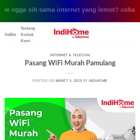
a sih sama internet yang lemot? coba pake yang
Skip
Tentang
to
Indibiz
Kontak
content
Kami
INTERNET & TELECOM
Pasang WiFi Murah Pamulang
POSTED ON
MARET 3, 2025
BY
INDIHOME