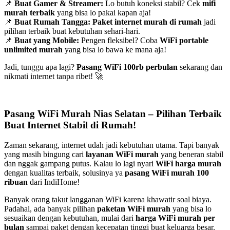
📌
Buat Gamer & Streamer:
Lo butuh koneksi stabil? Cek
mifi
murah terbaik
yang bisa lo pakai kapan aja!
📌
Buat Rumah Tangga:
Paket internet murah di rumah
jadi
pilihan terbaik buat kebutuhan sehari-hari.
📌
Buat yang Mobile:
Pengen fleksibel? Coba
WiFi portable
unlimited murah
yang bisa lo bawa ke mana aja!
Jadi, tunggu apa lagi?
Pasang WiFi 100rb perbulan
sekarang dan
nikmati internet tanpa ribet! 🚀
Pasang WiFi Murah Nias Selatan – Pilihan Terbaik
Buat Internet Stabil di Rumah!
Zaman sekarang, internet udah jadi kebutuhan utama. Tapi banyak
yang masih bingung cari
layanan WiFi murah
yang beneran stabil
dan nggak gampang putus. Kalau lo lagi nyari
WiFi harga murah
dengan kualitas terbaik, solusinya ya
pasang WiFi murah 100
ribuan
dari IndiHome!
Banyak orang takut langganan WiFi karena khawatir soal biaya.
Padahal, ada banyak pilihan
paketan WiFi murah
yang bisa lo
sesuaikan dengan kebutuhan, mulai dari
harga WiFi murah per
bulan
sampai paket dengan kecepatan tinggi buat keluarga besar.