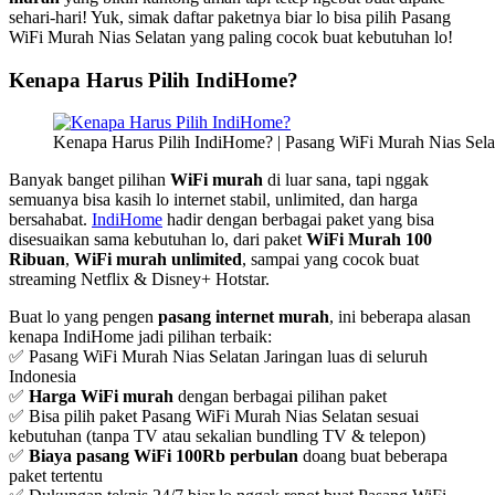
sehari-hari! Yuk, simak daftar paketnya biar lo bisa pilih Pasang
WiFi Murah Nias Selatan yang paling cocok buat kebutuhan lo!
Kenapa Harus Pilih IndiHome?
Kenapa Harus Pilih IndiHome? | Pasang WiFi Murah Nias Sela
Banyak banget pilihan
WiFi murah
di luar sana, tapi nggak
semuanya bisa kasih lo internet stabil, unlimited, dan harga
bersahabat.
IndiHome
hadir dengan berbagai paket yang bisa
disesuaikan sama kebutuhan lo, dari paket
WiFi Murah 100
Ribuan
,
WiFi murah unlimited
, sampai yang cocok buat
streaming Netflix & Disney+ Hotstar.
Buat lo yang pengen
pasang internet murah
, ini beberapa alasan
kenapa IndiHome jadi pilihan terbaik:
✅ Pasang WiFi Murah Nias Selatan Jaringan luas di seluruh
Indonesia
✅
Harga WiFi murah
dengan berbagai pilihan paket
✅ Bisa pilih paket Pasang WiFi Murah Nias Selatan sesuai
kebutuhan (tanpa TV atau sekalian bundling TV & telepon)
✅
Biaya pasang WiFi 100Rb perbulan
doang buat beberapa
paket tertentu