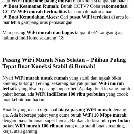
atau
WiFi IndiHome paling murah
buat koneksi tanpa hambatan.
📌
Buat Keamanan Rumah:
Butuh CCTV? Coba
rekomendasi
CCTV WiFi murah berkualitas
biar rumah makin aman.
📌
Buat Kemudahan Akses:
Cari
pusat WiFi terdekat
di area lo
biar lebih gampang urus pemasangan.
Mau pasang
WiFi murah dan bagus
tanpa ribet? Langsung aja
hubungi IndiHome sekarang! 🚀
Pasang WiFi Murah Nias Selatan – Pilihan Paling
Tepat Buat Koneksi Stabil di Rumah!
Nyari
WiFi murah untuk rumah
yang stabil dan nggak bikin
kantong bolong? Tenang, sekarang banyak pilihan
WiFi murah
terbaik
yang bisa lo pasang tanpa ribet! Apalagi buat lo yang butuh
paket hemat, ada
WiFi IndiHome 100 ribu perbulan
yang cocok
buat kebutuhan harian.
Buat lo yang masih ragu soal
biaya pasang WiFi murah
, tenang
aja. Ada beberapa paket yang cuma butuh
WiFi 10 Mbps murah
dengan biaya bulanan super hemat. Bahkan, lo bisa pilih
per bulan
paket WiFi murah 100 ribuan
yang tetap stabil buat streaming,
kerja, atau gaming!