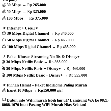
💰
30 Mbps
→ Rp
265.000
💰
50 Mbps
→ Rp
325.000
💰
100 Mbps
→ Rp
375.000
📌
Internet + UseeTV
📺
30 Mbps Digital Channel
→ Rp
340.000
📺
50 Mbps Digital Channel
→ Rp
465.000
📺
100 Mbps Digital Channel
→ Rp
485.000
📌
Paket Khusus Streaming Netflix & Disney+
🎬
30 Mbps Netflix Basic
→ Rp
365.000
🎬
50 Mbps Netflix Basic + Disney+
→ Rp
460.000
🎬
100 Mbps Netflix Basic + Disney+
→ Rp
555.000
📌
Pilihan Hemat – Paket IndiHome Paling Murah
💰
Eznet 10 Mbps
→
Rp150.000
aja!
💡
Butuh info WiFi murah lebih lanjut? Langsung WA ke 0821-
8088-1070 buat Pasang WiFi Murah Nias Selatan!