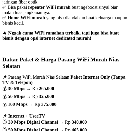
jaringan fiber optik.
✅ Bisa pakai
repeater WiFi murah
buat ngeboost sinyal biar
makin luas jangkauannya.
✅
Home WiFi murah
yang bisa diandalkan buat keluarga maupun
bisnis kecil.
🔥
Nggak cuma WiFi rumahan terbaik, tapi juga bisa buat
bisnis dengan opsi internet dedicated murah!
Daftar Paket & Harga Pasang WiFi Murah Nias
Selatan
📌 Pasang WiFi Murah Nias Selatan
Paket Internet Only (Tanpa
TV & Telepon)
💰
30 Mbps
→ Rp
265.000
💰
50 Mbps
→ Rp
325.000
💰
100 Mbps
→ Rp
375.000
📌
Internet + UseeTV
📺
30 Mbps Digital Channel
→ Rp
340.000
📺
50 Mbps Digital Channel
→ Rp
465.000