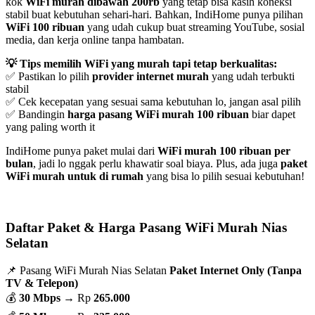
kok
WiFi murah dibawah 200rb
yang tetap bisa kasih koneksi
stabil buat kebutuhan sehari-hari. Bahkan, IndiHome punya pilihan
WiFi 100 ribuan
yang udah cukup buat streaming YouTube, sosial
media, dan kerja online tanpa hambatan.
💡 Tips memilih WiFi yang murah tapi tetap berkualitas:
✅ Pastikan lo pilih
provider internet murah
yang udah terbukti
stabil
✅ Cek kecepatan yang sesuai sama kebutuhan lo, jangan asal pilih
✅ Bandingin
harga pasang WiFi murah 100 ribuan
biar dapet
yang paling worth it
IndiHome punya paket mulai dari
WiFi murah 100 ribuan per
bulan
, jadi lo nggak perlu khawatir soal biaya. Plus, ada juga
paket
WiFi murah untuk di rumah
yang bisa lo pilih sesuai kebutuhan!
Daftar Paket & Harga Pasang WiFi Murah Nias
Selatan
📌 Pasang WiFi Murah Nias Selatan
Paket Internet Only (Tanpa
TV & Telepon)
💰
30 Mbps
→ Rp
265.000