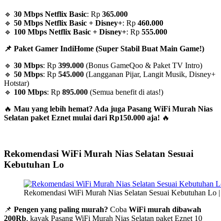
🔹
30 Mbps Netflix Basic
: Rp
365.000
🔹
50 Mbps Netflix Basic + Disney+
: Rp
460.000
🔹
100 Mbps Netflix Basic + Disney+
: Rp
555.000
📌 Paket Gamer IndiHome (Super Stabil Buat Main Game!)
🔹
30 Mbps
: Rp
399.000
(Bonus GameQoo & Paket TV Intro)
🔹
50 Mbps
: Rp
545.000
(Langganan Pijar, Langit Musik, Disney+
Hotstar)
🔹
100 Mbps
: Rp
895.000
(Semua benefit di atas!)
🔥
Mau yang lebih hemat? Ada juga Pasang WiFi Murah Nias
Selatan paket Eznet mulai dari Rp150.000 aja!
🔥
Rekomendasi WiFi Murah Nias Selatan Sesuai
Kebutuhan Lo
Rekomendasi WiFi Murah Nias Selatan Sesuai Kebutuhan Lo |
📌
Pengen yang paling murah?
Coba
WiFi murah dibawah
200Rb
, kayak Pasang WiFi Murah Nias Selatan paket Eznet 10