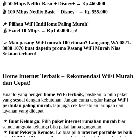
🎬
50 Mbps Netflix Basic + Disney+
→ Rp
460.000
🎬
100 Mbps Netflix Basic + Disney+
→ Rp
555.000
📌
Pilihan WiFi IndiHome Paling Murah!
💰
Eznet 10 Mbps
→
Rp150.000
aja!
💡
Mau pasang WiFi murah 100 ribuan? Langsung WA 0821-
8088-1070 buat dapetin promo Pasang WiFi Murah Nias
Selatan terbaru!
Home Internet Terbaik – Rekomendasi WiFi Murah
dan Cepat!
Buat lo yang pengen
home WiFi terbaik
, pastikan lo pilih paket
yang sesuai dengan kebutuhan. Jangan cuma tergiur
harga WiFi
perbulan paling murah
, tapi juga cek kestabilan jaringan dan
layanan yang didapat.
📌
Buat Keluarga:
Pilih
paket internet rumahan murah
biar
semua anggota keluarga bisa pakai tanpa gangguan.
📌
Buat Pekerja Remote:
Lo bisa pilih
internet portable terbaik