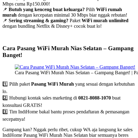
Mbps cuma Rp150.000!
📌
Butuh yang kenceng buat keluarga?
Pilih
WiFi rumah
murah
dengan kecepatan minimal 30 Mbps biar nggak rebutan!
📌
Sering streaming & gaming?
Paket
WiFi murah unlimited
dengan bundling Netflix & Disney+ cocok buat lo!
Cara Pasang WiFi Murah Nias Selatan – Gampang
Banget!
Cara Pasang WiFi Murah Nias Selatan – Gampang Banget! | P
1️⃣ Pilih paket
Pasang WiFi Murah
yang sesuai dengan kebutuhan
lo.
2️⃣ Hubungi kontak sales marketing di
0821-8088-1070
buat
konsultasi GRATIS!
3️⃣ Tim IndiHome bakal bantu proses pendaftaran & pemasangan
secepatnya!
Gampang kan? Nggak perlu ribet, cukup WA aja langsung ke sales
IndiHome Pasang WiFi Murah Nias Selatan biar semuanya beres