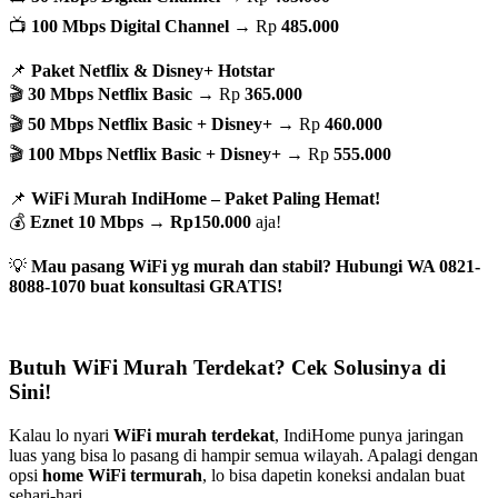
📺
100 Mbps Digital Channel
→ Rp
485.000
📌
Paket Netflix & Disney+ Hotstar
🎬
30 Mbps Netflix Basic
→ Rp
365.000
🎬
50 Mbps Netflix Basic + Disney+
→ Rp
460.000
🎬
100 Mbps Netflix Basic + Disney+
→ Rp
555.000
📌
WiFi Murah IndiHome – Paket Paling Hemat!
💰
Eznet 10 Mbps
→
Rp150.000
aja!
💡
Mau pasang WiFi yg murah dan stabil? Hubungi WA 0821-
8088-1070 buat konsultasi GRATIS!
Butuh WiFi Murah Terdekat? Cek Solusinya di
Sini!
Kalau lo nyari
WiFi murah terdekat
, IndiHome punya jaringan
luas yang bisa lo pasang di hampir semua wilayah. Apalagi dengan
opsi
home WiFi termurah
, lo bisa dapetin koneksi andalan buat
sehari-hari.