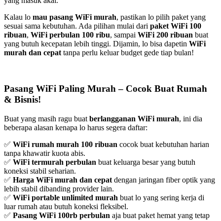
yang masuk akal.
Kalau lo
mau pasang WiFi murah
, pastikan lo pilih paket yang
sesuai sama kebutuhan. Ada pilihan mulai dari
paket WiFi 100
ribuan
,
WiFi perbulan 100 ribu
, sampai
WiFi 200 ribuan
buat
yang butuh kecepatan lebih tinggi. Dijamin, lo bisa dapetin
WiFi
murah dan cepat
tanpa perlu keluar budget gede tiap bulan!
Pasang WiFi Paling Murah – Cocok Buat Rumah
& Bisnis!
Buat yang masih ragu buat
berlangganan WiFi murah
, ini dia
beberapa alasan kenapa lo harus segera daftar:
✅
WiFi rumah murah 100 ribuan
cocok buat kebutuhan harian
tanpa khawatir kuota abis.
✅
WiFi termurah perbulan
buat keluarga besar yang butuh
koneksi stabil seharian.
✅
Harga WiFi murah dan cepat
dengan jaringan fiber optik yang
lebih stabil dibanding provider lain.
✅
WiFi portable unlimited murah
buat lo yang sering kerja di
luar rumah atau butuh koneksi fleksibel.
✅
Pasang WiFi 100rb perbulan
aja buat paket hemat yang tetap