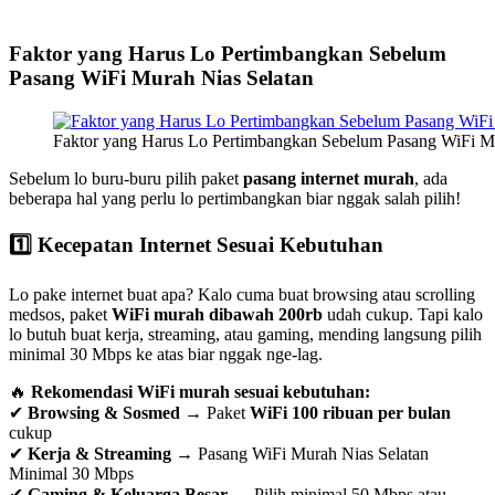
Faktor yang Harus Lo Pertimbangkan Sebelum
Pasang WiFi Murah Nias Selatan
Faktor yang Harus Lo Pertimbangkan Sebelum Pasang WiFi Mu
Sebelum lo buru-buru pilih paket
pasang internet murah
, ada
beberapa hal yang perlu lo pertimbangkan biar nggak salah pilih!
1️⃣ Kecepatan Internet Sesuai Kebutuhan
Lo pake internet buat apa? Kalo cuma buat browsing atau scrolling
medsos, paket
WiFi murah dibawah 200rb
udah cukup. Tapi kalo
lo butuh buat kerja, streaming, atau gaming, mending langsung pilih
minimal 30 Mbps ke atas biar nggak nge-lag.
🔥
Rekomendasi WiFi murah sesuai kebutuhan:
✔
Browsing & Sosmed
→ Paket
WiFi 100 ribuan per bulan
cukup
✔
Kerja & Streaming
→ Pasang WiFi Murah Nias Selatan
Minimal 30 Mbps
✔
Gaming & Keluarga Besar
→ Pilih minimal 50 Mbps atau