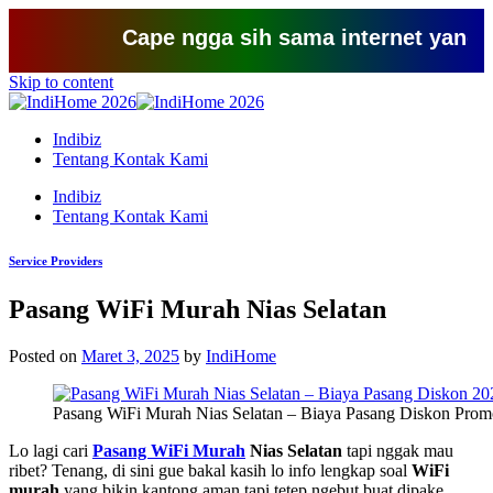
Cape ngga sih sama internet yang lemot
Skip to content
Indibiz
Tentang Kontak Kami
Indibiz
Tentang Kontak Kami
Service Providers
Pasang WiFi Murah Nias Selatan
Posted on
Maret 3, 2025
by
IndiHome
Pasang WiFi Murah Nias Selatan – Biaya Pasang Diskon Prom
Lo lagi cari
Pasang WiFi Murah
Nias Selatan
tapi nggak mau
ribet? Tenang, di sini gue bakal kasih lo info lengkap soal
WiFi
murah
yang bikin kantong aman tapi tetep ngebut buat dipake