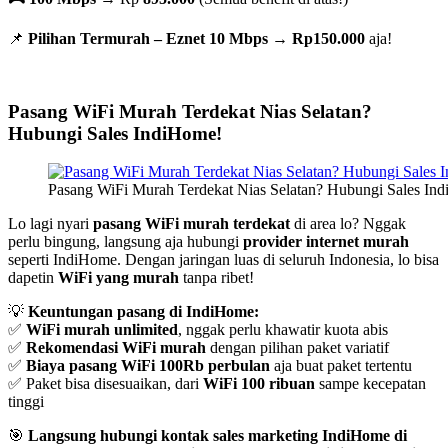
📌
Pilihan Termurah – Eznet 10 Mbps
→
Rp150.000
aja!
Pasang WiFi Murah Terdekat Nias Selatan?
Hubungi Sales IndiHome!
Pasang WiFi Murah Terdekat Nias Selatan? Hubungi Sales Ind
Lo lagi nyari
pasang WiFi murah terdekat
di area lo? Nggak
perlu bingung, langsung aja hubungi
provider internet murah
seperti IndiHome. Dengan jaringan luas di seluruh Indonesia, lo bisa
dapetin
WiFi yang murah
tanpa ribet!
💡
Keuntungan pasang di IndiHome:
✅
WiFi murah unlimited
, nggak perlu khawatir kuota abis
✅
Rekomendasi WiFi murah
dengan pilihan paket variatif
✅
Biaya pasang WiFi 100Rb perbulan
aja buat paket tertentu
✅ Paket bisa disesuaikan, dari
WiFi 100 ribuan
sampe kecepatan
tinggi
🎯
Langsung hubungi kontak sales marketing IndiHome di