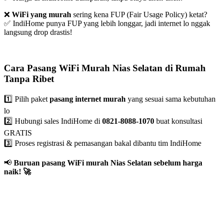
❌
WiFi yang murah
sering kena FUP (Fair Usage Policy) ketat?
✅ IndiHome punya FUP yang lebih longgar, jadi internet lo nggak
langsung drop drastis!
Cara Pasang WiFi Murah Nias Selatan di Rumah
Tanpa Ribet
1️⃣ Pilih paket
pasang internet murah
yang sesuai sama kebutuhan
lo
2️⃣ Hubungi sales IndiHome di
0821-8088-1070
buat konsultasi
GRATIS
3️⃣ Proses registrasi & pemasangan bakal dibantu tim IndiHome
📢
Buruan pasang WiFi murah Nias Selatan sebelum harga
naik!
🚀