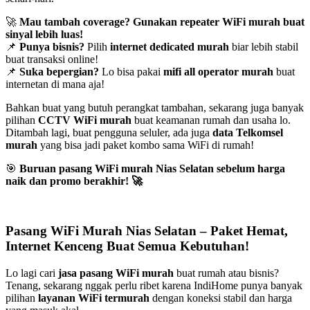
🚀
Mau tambah coverage? Gunakan repeater WiFi murah buat
sinyal lebih luas!
📌
Punya bisnis?
Pilih
internet dedicated murah
biar lebih stabil
buat transaksi online!
📌
Suka bepergian?
Lo bisa pakai
mifi all operator murah
buat
internetan di mana aja!
Bahkan buat yang butuh perangkat tambahan, sekarang juga banyak
pilihan
CCTV WiFi murah
buat keamanan rumah dan usaha lo.
Ditambah lagi, buat pengguna seluler, ada juga
data Telkomsel
murah
yang bisa jadi paket kombo sama WiFi di rumah!
🎯
Buruan pasang WiFi murah Nias Selatan sebelum harga
naik dan promo berakhir!
🚀
Pasang WiFi Murah Nias Selatan – Paket Hemat,
Internet Kenceng Buat Semua Kebutuhan!
Lo lagi cari
jasa pasang WiFi murah
buat rumah atau bisnis?
Tenang, sekarang nggak perlu ribet karena IndiHome punya banyak
pilihan
layanan WiFi termurah
dengan koneksi stabil dan harga