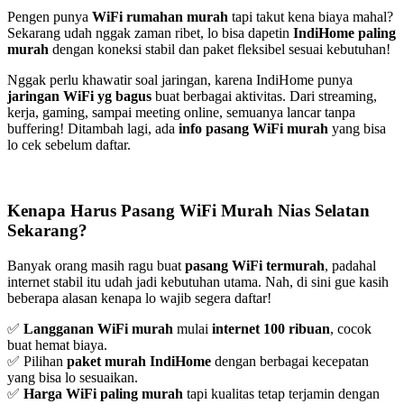
Pengen punya
WiFi rumahan murah
tapi takut kena biaya mahal?
Sekarang udah nggak zaman ribet, lo bisa dapetin
IndiHome paling
murah
dengan koneksi stabil dan paket fleksibel sesuai kebutuhan!
Nggak perlu khawatir soal jaringan, karena IndiHome punya
jaringan WiFi yg bagus
buat berbagai aktivitas. Dari streaming,
kerja, gaming, sampai meeting online, semuanya lancar tanpa
buffering! Ditambah lagi, ada
info pasang WiFi murah
yang bisa
lo cek sebelum daftar.
Kenapa Harus Pasang WiFi Murah Nias Selatan
Sekarang?
Banyak orang masih ragu buat
pasang WiFi termurah
, padahal
internet stabil itu udah jadi kebutuhan utama. Nah, di sini gue kasih
beberapa alasan kenapa lo wajib segera daftar!
✅
Langganan WiFi murah
mulai
internet 100 ribuan
, cocok
buat hemat biaya.
✅ Pilihan
paket murah IndiHome
dengan berbagai kecepatan
yang bisa lo sesuaikan.
✅
Harga WiFi paling murah
tapi kualitas tetap terjamin dengan