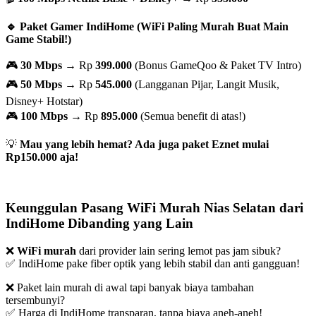
🔹 Paket Gamer IndiHome (WiFi Paling Murah Buat Main
Game Stabil!)
🎮
30 Mbps
→ Rp
399.000
(Bonus GameQoo & Paket TV Intro)
🎮
50 Mbps
→ Rp
545.000
(Langganan Pijar, Langit Musik,
Disney+ Hotstar)
🎮
100 Mbps
→ Rp
895.000
(Semua benefit di atas!)
💡
Mau yang lebih hemat? Ada juga paket Eznet mulai
Rp150.000 aja!
Keunggulan Pasang WiFi Murah Nias Selatan dari
IndiHome Dibanding yang Lain
❌
WiFi murah
dari provider lain sering lemot pas jam sibuk?
✅ IndiHome pake fiber optik yang lebih stabil dan anti gangguan!
❌ Paket lain murah di awal tapi banyak biaya tambahan
tersembunyi?
✅ Harga di IndiHome transparan, tanpa biaya aneh-aneh!