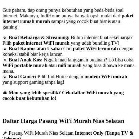
Gue paham, tiap orang punya kebutuhan yang beda-beda soal
internet. Makanya, IndiHome punya banyak opsi, mulai dari
paket
internet rumah murah
sampai yang cocok buat bisnis atau
gaming!
🔹
Buat Keluarga & Streaming:
Butuh internet buat sekeluarga?
Pilih
paket internet WiFi murah
yang udah bundling TV!
🔹
Buat Kantor atau Usaha:
Cari
paket WiFi termurah
dengan
koneksi stabil biar kerja lancar.
🔹
Buat Anak Kos:
Nggak mau langganan bulanan? Lo bisa coba
WiFi portable murah
atau
mifi murah
yang bisa dibawa ke mana-
mana.
🔹
Buat Gamer:
Pilih IndiHome dengan
modem WiFi murah
yang support gaming tanpa lag!
🔥
Mau yang lebih spesifik? Cek daftar WiFi murah yang
cocok buat kebutuhan lo!
Daftar Harga Pasang WiFi Murah Nias Selatan
📌 Pasang WiFi Murah Nias Selatan
Internet Only (Tanpa TV &
Telepon)