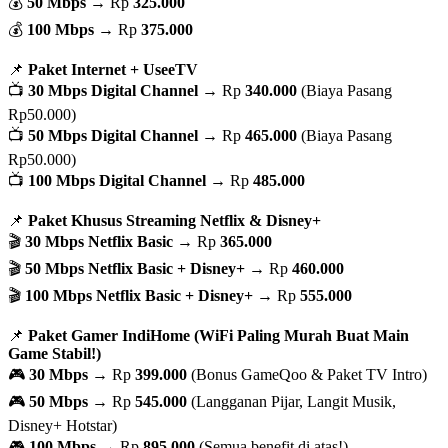
💰
50 Mbps
→ Rp
325.000
💰
100 Mbps
→ Rp
375.000
📌
Paket Internet + UseeTV
📺
30 Mbps Digital Channel
→ Rp
340.000
(Biaya Pasang
Rp50.000)
📺
50 Mbps Digital Channel
→ Rp
465.000
(Biaya Pasang
Rp50.000)
📺
100 Mbps Digital Channel
→ Rp
485.000
📌
Paket Khusus Streaming Netflix & Disney+
🎬
30 Mbps Netflix Basic
→ Rp
365.000
🎬
50 Mbps Netflix Basic + Disney+
→ Rp
460.000
🎬
100 Mbps Netflix Basic + Disney+
→ Rp
555.000
📌
Paket Gamer IndiHome (WiFi Paling Murah Buat Main
Game Stabil!)
🎮
30 Mbps
→ Rp
399.000
(Bonus GameQoo & Paket TV Intro)
🎮
50 Mbps
→ Rp
545.000
(Langganan Pijar, Langit Musik,
Disney+ Hotstar)
🎮
100 Mbps
→ Rp
895.000
(Semua benefit di atas!)