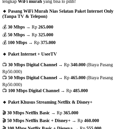
lengkap
WiFi murah
yang bisa lo pilih!
🔹 Pasang WiFi Murah Nias Selatan Paket Internet Only
(Tanpa TV & Telepon)
💰
30 Mbps
→ Rp
265.000
💰
50 Mbps
→ Rp
325.000
💰
100 Mbps
→ Rp
375.000
🔹 Paket Internet + UseeTV
📺
30 Mbps Digital Channel
→ Rp
340.000
(Biaya Pasang
Rp50.000)
📺
50 Mbps Digital Channel
→ Rp
465.000
(Biaya Pasang
Rp50.000)
📺
100 Mbps Digital Channel
→ Rp
485.000
🔹 Paket Khusus Streaming Netflix & Disney+
🎬
30 Mbps Netflix Basic
→ Rp
365.000
🎬
50 Mbps Netflix Basic + Disney+
→ Rp
460.000
🎬
100 Mbps Netflix Basic + Disney+
→ Rp
555.000