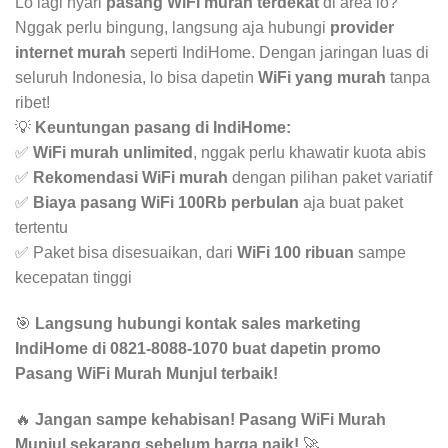
Lo lagi nyari
pasang WiFi murah terdekat
di area lo?
Nggak perlu bingung, langsung aja hubungi
provider
internet murah
seperti IndiHome. Dengan jaringan luas di
seluruh Indonesia, lo bisa dapetin
WiFi yang murah
tanpa
ribet!
💡
Keuntungan pasang di IndiHome:
✅
WiFi murah unlimited
, nggak perlu khawatir kuota abis
✅
Rekomendasi WiFi murah
dengan pilihan paket variatif
✅
Biaya pasang WiFi 100Rb perbulan
aja buat paket
tertentu
✅ Paket bisa disesuaikan, dari
WiFi 100 ribuan
sampe
kecepatan tinggi
🎯
Langsung hubungi kontak sales marketing
IndiHome di 0821-8088-1070 buat dapetin promo
Pasang WiFi Murah Munjul terbaik!
🔥
Jangan sampe kehabisan! Pasang WiFi Murah
Munjul sekarang sebelum harga naik!
🚀