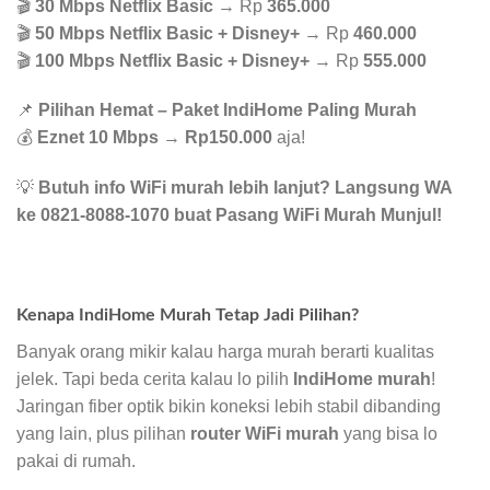
🎬
30 Mbps Netflix Basic
→ Rp
365.000
🎬
50 Mbps Netflix Basic + Disney+
→ Rp
460.000
🎬
100 Mbps Netflix Basic + Disney+
→ Rp
555.000
📌
Pilihan Hemat – Paket IndiHome Paling Murah
💰
Eznet 10 Mbps
→
Rp150.000
aja!
💡
Butuh info WiFi murah lebih lanjut? Langsung WA
ke 0821-8088-1070 buat Pasang WiFi Murah Munjul!
Kenapa IndiHome Murah Tetap Jadi Pilihan?
Banyak orang mikir kalau harga murah berarti kualitas
jelek. Tapi beda cerita kalau lo pilih
IndiHome murah
!
Jaringan fiber optik bikin koneksi lebih stabil dibanding
yang lain, plus pilihan
router WiFi murah
yang bisa lo
pakai di rumah.