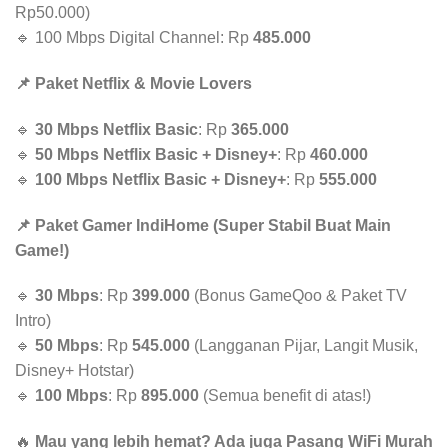
Rp50.000)
🔹 100 Mbps Digital Channel: Rp
485.000
📌 Paket Netflix & Movie Lovers
🔹
30 Mbps Netflix Basic
: Rp
365.000
🔹
50 Mbps Netflix Basic + Disney+
: Rp
460.000
🔹
100 Mbps Netflix Basic + Disney+
: Rp
555.000
📌 Paket Gamer IndiHome (Super Stabil Buat Main
Game!)
🔹
30 Mbps
: Rp
399.000
(Bonus GameQoo & Paket TV
Intro)
🔹
50 Mbps
: Rp
545.000
(Langganan Pijar, Langit Musik,
Disney+ Hotstar)
🔹
100 Mbps
: Rp
895.000
(Semua benefit di atas!)
🔥
Mau yang lebih hemat? Ada juga Pasang WiFi Murah