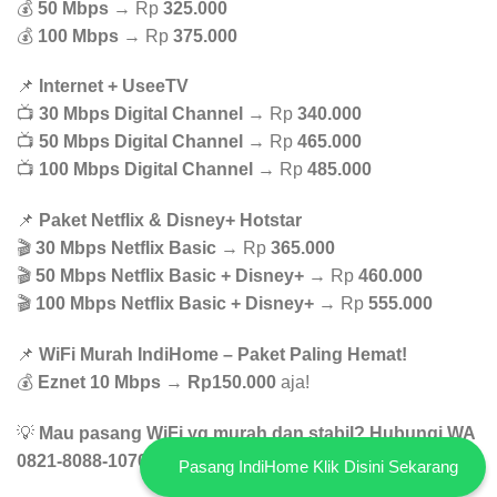
💰
50 Mbps
→ Rp
325.000
💰
100 Mbps
→ Rp
375.000
📌
Internet + UseeTV
📺
30 Mbps Digital Channel
→ Rp
340.000
📺
50 Mbps Digital Channel
→ Rp
465.000
📺
100 Mbps Digital Channel
→ Rp
485.000
📌
Paket Netflix & Disney+ Hotstar
🎬
30 Mbps Netflix Basic
→ Rp
365.000
🎬
50 Mbps Netflix Basic + Disney+
→ Rp
460.000
🎬
100 Mbps Netflix Basic + Disney+
→ Rp
555.000
📌
WiFi Murah IndiHome – Paket Paling Hemat!
💰
Eznet 10 Mbps
→
Rp150.000
aja!
💡
Mau pasang WiFi yg murah dan stabil? Hubungi WA
0821-8088-1070 buat konsultasi GRATIS!
Pasang IndiHome Klik Disini Sekarang