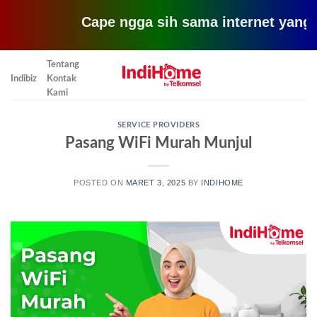
Cape ngga sih sama internet yang lemot? c
Skip
Tentang
to
Indibiz
Kontak
content
Kami
SERVICE PROVIDERS
Pasang WiFi Murah Munjul
POSTED ON
MARET 3, 2025
BY
INDIHOME