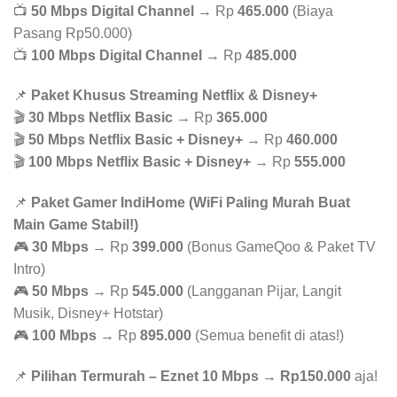
📺
50 Mbps Digital Channel
→ Rp
465.000
(Biaya
Pasang Rp50.000)
📺
100 Mbps Digital Channel
→ Rp
485.000
📌
Paket Khusus Streaming Netflix & Disney+
🎬
30 Mbps Netflix Basic
→ Rp
365.000
🎬
50 Mbps Netflix Basic + Disney+
→ Rp
460.000
🎬
100 Mbps Netflix Basic + Disney+
→ Rp
555.000
📌
Paket Gamer IndiHome (WiFi Paling Murah Buat
Main Game Stabil!)
🎮
30 Mbps
→ Rp
399.000
(Bonus GameQoo & Paket TV
Intro)
🎮
50 Mbps
→ Rp
545.000
(Langganan Pijar, Langit
Musik, Disney+ Hotstar)
🎮
100 Mbps
→ Rp
895.000
(Semua benefit di atas!)
📌
Pilihan Termurah – Eznet 10 Mbps
→
Rp150.000
aja!