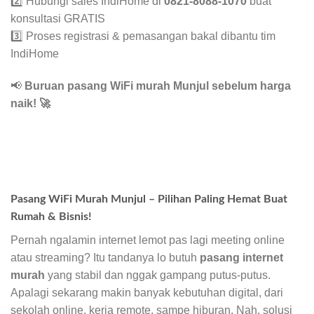
2️⃣ Hubungi sales IndiHome di
0821-8088-1070
buat
konsultasi GRATIS
3️⃣ Proses registrasi & pemasangan bakal dibantu tim
IndiHome
📢
Buruan pasang WiFi murah Munjul sebelum harga
naik!
🚀
Pasang WiFi Murah Munjul – Pilihan Paling Hemat Buat
Rumah & Bisnis!
Pernah ngalamin internet lemot pas lagi meeting online
atau streaming? Itu tandanya lo butuh
pasang internet
murah
yang stabil dan nggak gampang putus-putus.
Apalagi sekarang makin banyak kebutuhan digital, dari
sekolah online, kerja remote, sampe hiburan. Nah, solusi