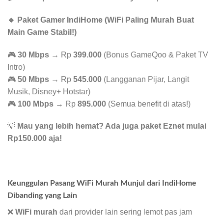
🔹 Paket Gamer IndiHome (WiFi Paling Murah Buat
Main Game Stabil!)
🎮
30 Mbps
→ Rp
399.000
(Bonus GameQoo & Paket TV
Intro)
🎮
50 Mbps
→ Rp
545.000
(Langganan Pijar, Langit
Musik, Disney+ Hotstar)
🎮
100 Mbps
→ Rp
895.000
(Semua benefit di atas!)
💡
Mau yang lebih hemat? Ada juga paket Eznet mulai
Rp150.000 aja!
Keunggulan Pasang WiFi Murah Munjul dari IndiHome
Dibanding yang Lain
❌
WiFi murah
dari provider lain sering lemot pas jam