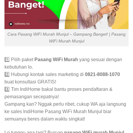
Cara Pasang WiFi Murah Munjul – Gampang Banget! | Pasang
WiFi Murah Munjul
1️⃣ Pilih paket
Pasang WiFi Murah
yang sesuai dengan
kebutuhan lo.
2️⃣ Hubungi kontak sales marketing di
0821-8088-1070
buat konsultasi GRATIS!
3️⃣ Tim IndiHome bakal bantu proses pendaftaran &
pemasangan secepatnya!
Gampang kan? Nggak perlu ribet, cukup WA aja langsung
ke sales IndiHome Pasang WiFi Murah Munjul biar
semuanya beres dalam waktu singkat!
Lo tunggu apa lagi? Buruan
pasang WiFi murah Munjul