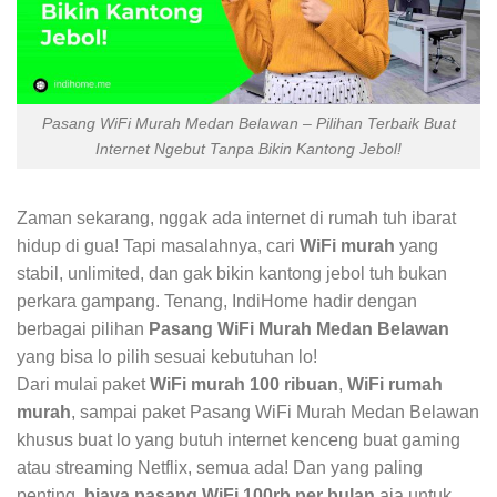
Pasang WiFi Murah Medan Belawan – Pilihan Terbaik Buat
Internet Ngebut Tanpa Bikin Kantong Jebol!
Zaman sekarang, nggak ada internet di rumah tuh ibarat
hidup di gua! Tapi masalahnya, cari
WiFi murah
yang
stabil, unlimited, dan gak bikin kantong jebol tuh bukan
perkara gampang. Tenang, IndiHome hadir dengan
berbagai pilihan
Pasang WiFi Murah Medan Belawan
yang bisa lo pilih sesuai kebutuhan lo!
Dari mulai paket
WiFi murah 100 ribuan
,
WiFi rumah
murah
, sampai paket Pasang WiFi Murah Medan Belawan
khusus buat lo yang butuh internet kenceng buat gaming
atau streaming Netflix, semua ada! Dan yang paling
penting,
biaya pasang WiFi 100rb per bulan
aja untuk