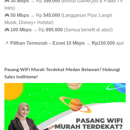
🎮
30 Mbps
→ Rp
399.000
(Bonus GameQoo & Paket TV
Intro)
🎮
50 Mbps
→ Rp
545.000
(Langganan Pijar, Langit
Musik, Disney+ Hotstar)
🎮
100 Mbps
→ Rp
895.000
(Semua benefit di atas!)
📌
Pilihan Termurah – Eznet 10 Mbps
→
Rp150.000
aja!
Pasang WiFi Murah Terdekat Medan Belawan? Hubungi
Sales IndiHome!