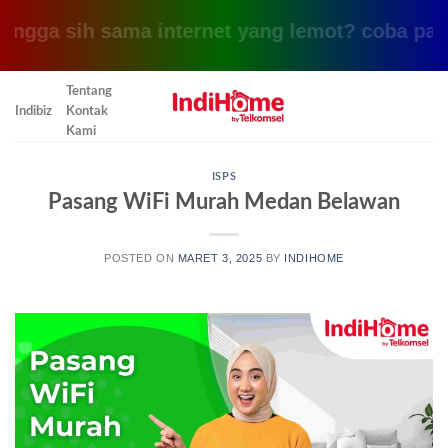
sih sama internet yang lemot? coba pake yang i
Skip
Tentang
to
Indibiz
Kontak
content
Kami
ISPS
Pasang WiFi Murah Medan Belawan
POSTED ON
MARET 3, 2025
BY
INDIHOME