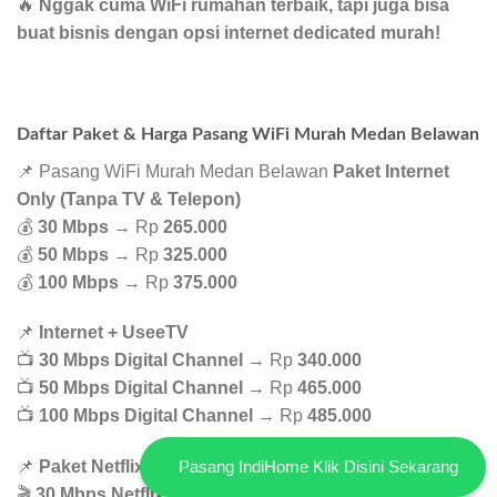
🔥
Nggak cuma WiFi rumahan terbaik, tapi juga bisa
buat bisnis dengan opsi internet dedicated murah!
Daftar Paket & Harga Pasang WiFi Murah Medan Belawan
📌 Pasang WiFi Murah Medan Belawan
Paket Internet
Only (Tanpa TV & Telepon)
💰
30 Mbps
→ Rp
265.000
💰
50 Mbps
→ Rp
325.000
💰
100 Mbps
→ Rp
375.000
📌
Internet + UseeTV
📺
30 Mbps Digital Channel
→ Rp
340.000
📺
50 Mbps Digital Channel
→ Rp
465.000
📺
100 Mbps Digital Channel
→ Rp
485.000
Pasang IndiHome Klik Disini Sekarang
📌
Paket Netflix & Disney+ Hotstar
🎬
30 Mbps Netflix Basic
→ Rp
365.000