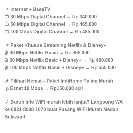
📌
Internet + UseeTV
📺
30 Mbps Digital Channel
→ Rp
340.000
📺
50 Mbps Digital Channel
→ Rp
465.000
📺
100 Mbps Digital Channel
→ Rp
485.000
📌
Paket Khusus Streaming Netflix & Disney+
🎬
30 Mbps Netflix Basic
→ Rp
365.000
🎬
50 Mbps Netflix Basic + Disney+
→ Rp
460.000
🎬
100 Mbps Netflix Basic + Disney+
→ Rp
555.000
📌
Pilihan Hemat – Paket IndiHome Paling Murah
💰
Eznet 10 Mbps
→
Rp150.000
aja!
💡
Butuh info WiFi murah lebih lanjut? Langsung WA
ke 0821-8088-1070 buat Pasang WiFi Murah Medan
Belawan!