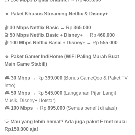
🔹 Paket Khusus Streaming Netflix & Disney+
🎬
30 Mbps Netflix Basic
→ Rp
365.000
🎬
50 Mbps Netflix Basic + Disney+
→ Rp
460.000
🎬
100 Mbps Netflix Basic + Disney+
→ Rp
555.000
🔹 Paket Gamer IndiHome (WiFi Paling Murah Buat
Main Game Stabil!)
🎮
30 Mbps
→ Rp
399.000
(Bonus GameQoo & Paket TV
Intro)
🎮
50 Mbps
→ Rp
545.000
(Langganan Pijar, Langit
Musik, Disney+ Hotstar)
🎮
100 Mbps
→ Rp
895.000
(Semua benefit di atas!)
💡
Mau yang lebih hemat? Ada juga paket Eznet mulai
Rp150.000 aja!