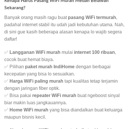
Kenapa Harus Pasang WiFi Murah Medan Belawan
Sekarang?
Banyak orang masih ragu buat
pasang WiFi termurah
,
padahal internet stabil itu udah jadi kebutuhan utama. Nah,
di sini gue kasih beberapa alasan kenapa lo wajib segera
daftar!
✅
Langganan WiFi murah
mulai
internet 100 ribuan
,
cocok buat hemat biaya.
✅ Pilihan
paket murah IndiHome
dengan berbagai
kecepatan yang bisa lo sesuaikan.
✅
Harga WiFi paling murah
tapi kualitas tetap terjamin
dengan jaringan fiber optik.
✅ Bisa pakai
repeater WiFi murah
buat ngeboost sinyal
biar makin luas jangkauannya.
✅
Home WiFi murah
yang bisa diandalkan buat keluarga
maupun bisnis kecil.