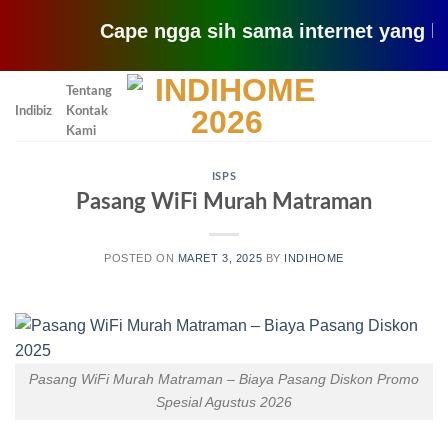
Cape ngga sih sama internet yang lemot? c
Skip
Tentang
to
Indibiz
Kontak
content
Kami
ISPS
Pasang WiFi Murah Matraman
POSTED ON
MARET 3, 2025
BY
INDIHOME
Pasang WiFi Murah Matraman – Biaya Pasang Diskon Promo
Spesial Agustus 2026