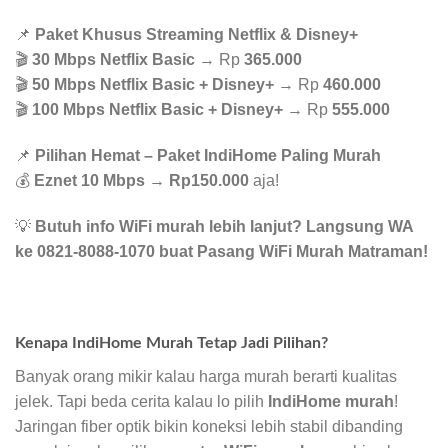
📌
Paket Khusus Streaming Netflix & Disney+
🎬
30 Mbps Netflix Basic
→ Rp
365.000
🎬
50 Mbps Netflix Basic + Disney+
→ Rp
460.000
🎬
100 Mbps Netflix Basic + Disney+
→ Rp
555.000
📌
Pilihan Hemat – Paket IndiHome Paling Murah
💰
Eznet 10 Mbps
→
Rp150.000
aja!
💡
Butuh info WiFi murah lebih lanjut? Langsung WA
ke 0821-8088-1070 buat Pasang WiFi Murah Matraman!
Kenapa IndiHome Murah Tetap Jadi Pilihan?
Banyak orang mikir kalau harga murah berarti kualitas
jelek. Tapi beda cerita kalau lo pilih
IndiHome murah
!
Jaringan fiber optik bikin koneksi lebih stabil dibanding