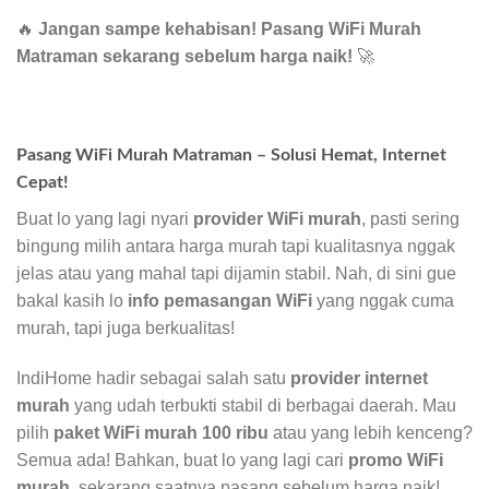
🔥
Jangan sampe kehabisan! Pasang WiFi Murah
Matraman sekarang sebelum harga naik!
🚀
Pasang WiFi Murah Matraman – Solusi Hemat, Internet
Cepat!
Buat lo yang lagi nyari
provider WiFi murah
, pasti sering
bingung milih antara harga murah tapi kualitasnya nggak
jelas atau yang mahal tapi dijamin stabil. Nah, di sini gue
bakal kasih lo
info pemasangan WiFi
yang nggak cuma
murah, tapi juga berkualitas!
IndiHome hadir sebagai salah satu
provider internet
murah
yang udah terbukti stabil di berbagai daerah. Mau
pilih
paket WiFi murah 100 ribu
atau yang lebih kenceng?
Semua ada! Bahkan, buat lo yang lagi cari
promo WiFi
murah
, sekarang saatnya pasang sebelum harga naik!