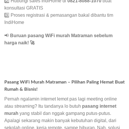
2️⃣ Hubungi sales IndiHome di
0821-8088-1070
buat
konsultasi GRATIS
3️⃣ Proses registrasi & pemasangan bakal dibantu tim
IndiHome
📢
Buruan pasang WiFi murah Matraman sebelum
harga naik!
🚀
Pasang WiFi Murah Matraman – Pilihan Paling Hemat Buat
Rumah & Bisnis!
Pernah ngalamin internet lemot pas lagi meeting online
atau streaming? Itu tandanya lo butuh
pasang internet
murah
yang stabil dan nggak gampang putus-putus.
Apalagi sekarang makin banyak kebutuhan digital, dari
sekolah online, kerja remote, sampe hiburan. Nah, solusi