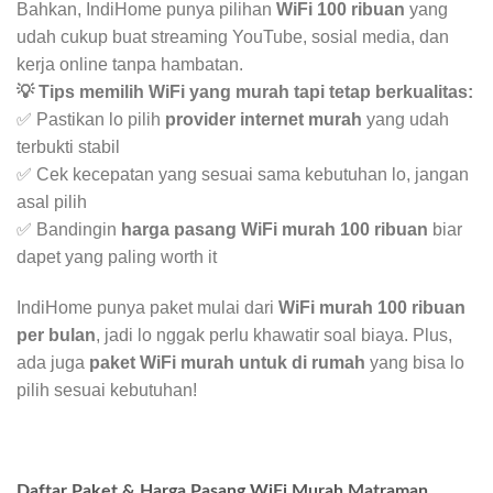
Bahkan, IndiHome punya pilihan
WiFi 100 ribuan
yang
udah cukup buat streaming YouTube, sosial media, dan
kerja online tanpa hambatan.
💡 Tips memilih WiFi yang murah tapi tetap berkualitas:
✅ Pastikan lo pilih
provider internet murah
yang udah
terbukti stabil
✅ Cek kecepatan yang sesuai sama kebutuhan lo, jangan
asal pilih
✅ Bandingin
harga pasang WiFi murah 100 ribuan
biar
dapet yang paling worth it
IndiHome punya paket mulai dari
WiFi murah 100 ribuan
per bulan
, jadi lo nggak perlu khawatir soal biaya. Plus,
ada juga
paket WiFi murah untuk di rumah
yang bisa lo
pilih sesuai kebutuhan!
Daftar Paket & Harga Pasang WiFi Murah Matraman