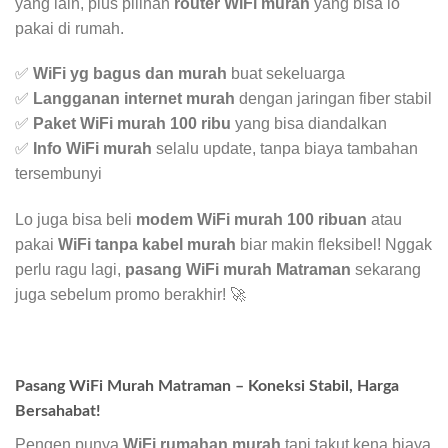
yang lain, plus pilihan
router WiFi murah
yang bisa lo
pakai di rumah.
✅
WiFi yg bagus dan murah
buat sekeluarga
✅
Langganan internet murah
dengan jaringan fiber stabil
✅
Paket WiFi murah 100 ribu
yang bisa diandalkan
✅
Info WiFi murah
selalu update, tanpa biaya tambahan
tersembunyi
Lo juga bisa beli
modem WiFi murah 100 ribuan
atau
pakai
WiFi tanpa kabel murah
biar makin fleksibel! Nggak
perlu ragu lagi,
pasang WiFi murah Matraman
sekarang
juga sebelum promo berakhir! 🚀
Pasang WiFi Murah Matraman – Koneksi Stabil, Harga
Bersahabat!
Pengen punya
WiFi rumahan murah
tapi takut kena biaya