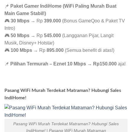
📌
Paket Gamer IndiHome (WiFi Paling Murah Buat
Main Game Stabil!)
🎮
30 Mbps
→ Rp
399.000
(Bonus GameQoo & Paket TV
Intro)
🎮
50 Mbps
→ Rp
545.000
(Langganan Pijar, Langit
Musik, Disney+ Hotstar)
🎮
100 Mbps
→ Rp
895.000
(Semua benefit di atas!)
📌
Pilihan Termurah – Eznet 10 Mbps
→
Rp150.000
aja!
Pasang WiFi Murah Terdekat Matraman? Hubungi Sales
IndiHome!
Pasang WiFi Murah Terdekat Matraman? Hubungi Sales
IndiHome! | Pasang WiFi Murah Matraman