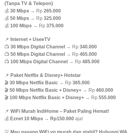
(Tanpa TV & Telepon)
💰
30 Mbps
→ Rp
265.000
💰
50 Mbps
→ Rp
325.000
💰
100 Mbps
→ Rp
375.000
📌
Internet + UseeTV
📺
30 Mbps Digital Channel
→ Rp
340.000
📺
50 Mbps Digital Channel
→ Rp
465.000
📺
100 Mbps Digital Channel
→ Rp
485.000
📌
Paket Netflix & Disney+ Hotstar
🎬
30 Mbps Netflix Basic
→ Rp
365.000
🎬
50 Mbps Netflix Basic + Disney+
→ Rp
460.000
🎬
100 Mbps Netflix Basic + Disney+
→ Rp
555.000
📌
WiFi Murah IndiHome – Paket Paling Hemat!
💰
Eznet 10 Mbps
→
Rp150.000
aja!
💡
Mau pasang WiFi yg murah dan stabil? Hubungi WA