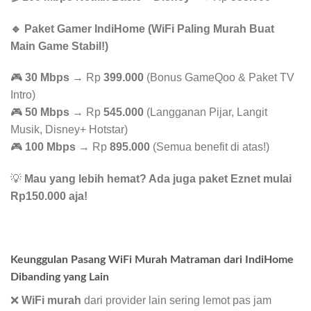
🔹 Paket Gamer IndiHome (WiFi Paling Murah Buat
Main Game Stabil!)
🎮
30 Mbps
→ Rp
399.000
(Bonus GameQoo & Paket TV
Intro)
🎮
50 Mbps
→ Rp
545.000
(Langganan Pijar, Langit
Musik, Disney+ Hotstar)
🎮
100 Mbps
→ Rp
895.000
(Semua benefit di atas!)
💡
Mau yang lebih hemat? Ada juga paket Eznet mulai
Rp150.000 aja!
Keunggulan Pasang WiFi Murah Matraman dari IndiHome
Dibanding yang Lain
❌
WiFi murah
dari provider lain sering lemot pas jam