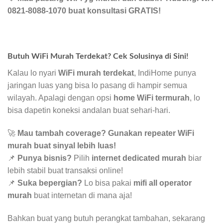
0821-8088-1070 buat konsultasi GRATIS!
Butuh WiFi Murah Terdekat? Cek Solusinya di Sini!
Kalau lo nyari
WiFi murah terdekat
, IndiHome punya
jaringan luas yang bisa lo pasang di hampir semua
wilayah. Apalagi dengan opsi
home WiFi termurah
, lo
bisa dapetin koneksi andalan buat sehari-hari.
🚀
Mau tambah coverage? Gunakan repeater WiFi
murah buat sinyal lebih luas!
📌
Punya bisnis?
Pilih
internet dedicated murah
biar
lebih stabil buat transaksi online!
📌
Suka bepergian?
Lo bisa pakai
mifi all operator
murah
buat internetan di mana aja!
Bahkan buat yang butuh perangkat tambahan, sekarang