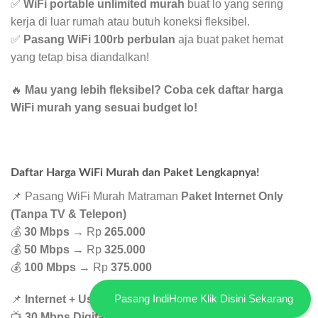
✅
WiFi portable unlimited murah
buat lo yang sering
kerja di luar rumah atau butuh koneksi fleksibel.
✅
Pasang WiFi 100rb perbulan
aja buat paket hemat
yang tetap bisa diandalkan!
🔥
Mau yang lebih fleksibel? Coba cek daftar harga
WiFi murah yang sesuai budget lo!
Daftar Harga WiFi Murah dan Paket Lengkapnya!
📌 Pasang WiFi Murah Matraman
Paket Internet Only
(Tanpa TV & Telepon)
💰
30 Mbps
→ Rp
265.000
💰
50 Mbps
→ Rp
325.000
💰
100 Mbps
→ Rp
375.000
Pasang IndiHome Klik Disini Sekarang
📌
Internet + UseeTV
📺
30 Mbps Digital Channel
→ Rp
340.000