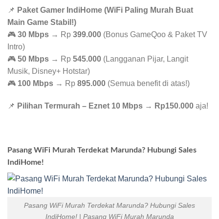
📌
Paket Gamer IndiHome (WiFi Paling Murah Buat
Main Game Stabil!)
🎮
30 Mbps
→ Rp
399.000
(Bonus GameQoo & Paket TV
Intro)
🎮
50 Mbps
→ Rp
545.000
(Langganan Pijar, Langit
Musik, Disney+ Hotstar)
🎮
100 Mbps
→ Rp
895.000
(Semua benefit di atas!)
📌
Pilihan Termurah – Eznet 10 Mbps
→
Rp150.000
aja!
Pasang WiFi Murah Terdekat Marunda? Hubungi Sales
IndiHome!
Pasang WiFi Murah Terdekat Marunda? Hubungi Sales
IndiHome! | Pasang WiFi Murah Marunda