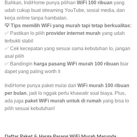
Bahkan, IndiHome punya pilihan
WiFi 100 ribuan
yang
udah cukup buat streaming YouTube, sosial media, dan
kerja online tanpa hambatan.
💡 Tips memilih WiFi yang murah tapi tetap berkualitas:
✅ Pastikan lo pilih
provider internet murah
yang udah
terbukti stabil
✅ Cek kecepatan yang sesuai sama kebutuhan lo, jangan
asal pilih
✅ Bandingin
harga pasang WiFi murah 100 ribuan
biar
dapet yang paling worth it
IndiHome punya paket mulai dari
WiFi murah 100 ribuan
per bulan
, jadi lo nggak perlu khawatir soal biaya. Plus,
ada juga
paket WiFi murah untuk di rumah
yang bisa lo
pilih sesuai kebutuhan!
Daftar Paket & Harga Pasang WiFi Murah Marunda