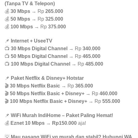
(Tanpa TV & Telepon)
💰
30 Mbps
→ Rp
265.000
💰
50 Mbps
→ Rp
325.000
💰
100 Mbps
→ Rp
375.000
📌
Internet + UseeTV
📺
30 Mbps Digital Channel
→ Rp
340.000
📺
50 Mbps Digital Channel
→ Rp
465.000
📺
100 Mbps Digital Channel
→ Rp
485.000
📌
Paket Netflix & Disney+ Hotstar
🎬
30 Mbps Netflix Basic
→ Rp
365.000
🎬
50 Mbps Netflix Basic + Disney+
→ Rp
460.000
🎬
100 Mbps Netflix Basic + Disney+
→ Rp
555.000
📌
WiFi Murah IndiHome – Paket Paling Hemat!
💰
Eznet 10 Mbps
→
Rp150.000
aja!
💡
Mau pasang WiFi yg murah dan stabil? Hubungi WA