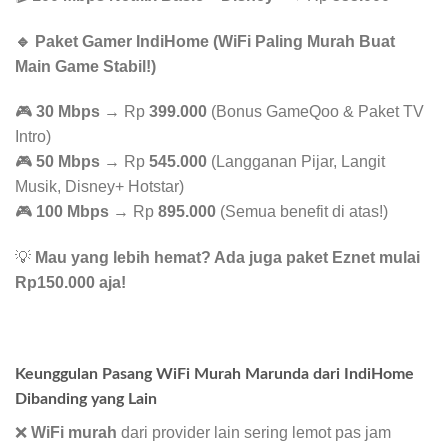
🔹 Paket Gamer IndiHome (WiFi Paling Murah Buat
Main Game Stabil!)
🎮
30 Mbps
→ Rp
399.000
(Bonus GameQoo & Paket TV
Intro)
🎮
50 Mbps
→ Rp
545.000
(Langganan Pijar, Langit
Musik, Disney+ Hotstar)
🎮
100 Mbps
→ Rp
895.000
(Semua benefit di atas!)
💡
Mau yang lebih hemat? Ada juga paket Eznet mulai
Rp150.000 aja!
Keunggulan Pasang WiFi Murah Marunda dari IndiHome
Dibanding yang Lain
❌
WiFi murah
dari provider lain sering lemot pas jam