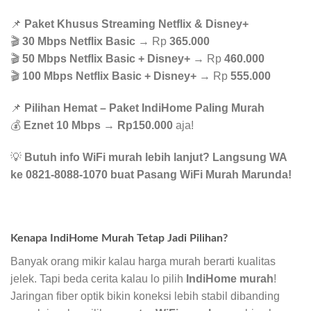
📌
Paket Khusus Streaming Netflix & Disney+
🎬
30 Mbps Netflix Basic
→ Rp
365.000
🎬
50 Mbps Netflix Basic + Disney+
→ Rp
460.000
🎬
100 Mbps Netflix Basic + Disney+
→ Rp
555.000
📌
Pilihan Hemat – Paket IndiHome Paling Murah
💰
Eznet 10 Mbps
→
Rp150.000
aja!
💡
Butuh info WiFi murah lebih lanjut? Langsung WA
ke 0821-8088-1070 buat Pasang WiFi Murah Marunda!
Kenapa IndiHome Murah Tetap Jadi Pilihan?
Banyak orang mikir kalau harga murah berarti kualitas
jelek. Tapi beda cerita kalau lo pilih
IndiHome murah
!
Jaringan fiber optik bikin koneksi lebih stabil dibanding