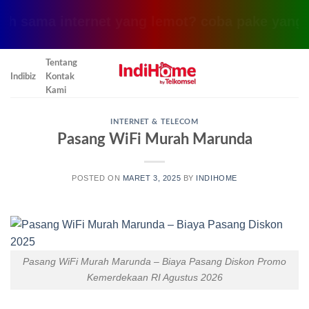
a internet yang lemot? coba pake yang ini, kli
Skip
Tentang
to
Indibiz
Kontak
content
Kami
INTERNET & TELECOM
Pasang WiFi Murah Marunda
POSTED ON
MARET 3, 2025
BY
INDIHOME
Pasang WiFi Murah Marunda – Biaya Pasang Diskon Promo
Kemerdekaan RI Agustus 2026