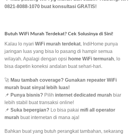
0821-8088-1070 buat konsultasi GRATIS!
Butuh WiFi Murah Terdekat? Cek Solusinya di Sini!
Kalau lo nyari
WiFi murah terdekat
, IndiHome punya
jaringan luas yang bisa lo pasang di hampir semua
wilayah. Apalagi dengan opsi
home WiFi termurah
, lo
bisa dapetin koneksi andalan buat sehari-hari.
🚀
Mau tambah coverage? Gunakan repeater WiFi
murah buat sinyal lebih luas!
📌
Punya bisnis?
Pilih
internet dedicated murah
biar
lebih stabil buat transaksi online!
📌
Suka bepergian?
Lo bisa pakai
mifi all operator
murah
buat internetan di mana aja!
Bahkan buat yang butuh perangkat tambahan, sekarang