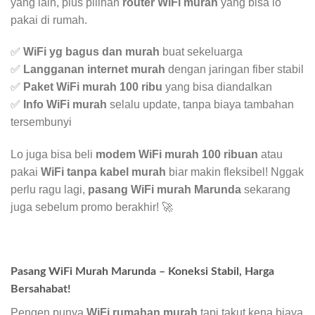
yang lain, plus pilihan
router WiFi murah
yang bisa lo
pakai di rumah.
✅
WiFi yg bagus dan murah
buat sekeluarga
✅
Langganan internet murah
dengan jaringan fiber stabil
✅
Paket WiFi murah 100 ribu
yang bisa diandalkan
✅
Info WiFi murah
selalu update, tanpa biaya tambahan
tersembunyi
Lo juga bisa beli
modem WiFi murah 100 ribuan
atau
pakai
WiFi tanpa kabel murah
biar makin fleksibel! Nggak
perlu ragu lagi,
pasang WiFi murah Marunda
sekarang
juga sebelum promo berakhir! 🚀
Pasang WiFi Murah Marunda – Koneksi Stabil, Harga
Bersahabat!
Pengen punya
WiFi rumahan murah
tapi takut kena biaya