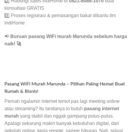
2️⃣ Hubungi sales IndiHome di
0821-8088-1070
buat
konsultasi GRATIS
3️⃣ Proses registrasi & pemasangan bakal dibantu tim
IndiHome
📢
Buruan pasang WiFi murah Marunda sebelum harga
naik!
🚀
Pasang WiFi Murah Marunda – Pilihan Paling Hemat Buat
Rumah & Bisnis!
Pernah ngalamin internet lemot pas lagi meeting online
atau streaming? Itu tandanya lo butuh
pasang internet
murah
yang stabil dan nggak gampang putus-putus.
Apalagi sekarang makin banyak kebutuhan digital, dari
sekolah online, kerja remote, sampe hiburan. Nah, solusi