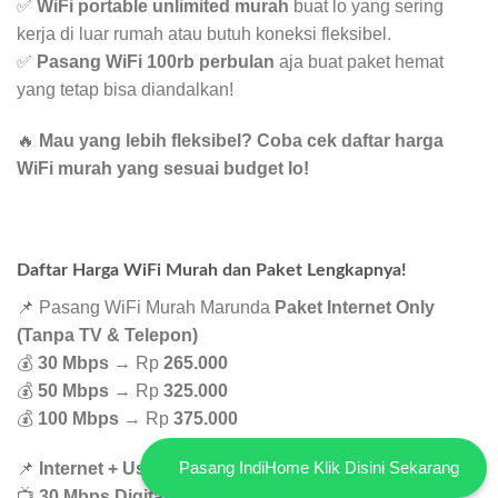
✅
WiFi portable unlimited murah
buat lo yang sering
kerja di luar rumah atau butuh koneksi fleksibel.
✅
Pasang WiFi 100rb perbulan
aja buat paket hemat
yang tetap bisa diandalkan!
🔥
Mau yang lebih fleksibel? Coba cek daftar harga
WiFi murah yang sesuai budget lo!
Daftar Harga WiFi Murah dan Paket Lengkapnya!
📌 Pasang WiFi Murah Marunda
Paket Internet Only
(Tanpa TV & Telepon)
💰
30 Mbps
→ Rp
265.000
💰
50 Mbps
→ Rp
325.000
💰
100 Mbps
→ Rp
375.000
Pasang IndiHome Klik Disini Sekarang
📌
Internet + UseeTV
📺
30 Mbps Digital Channel
→ Rp
340.000