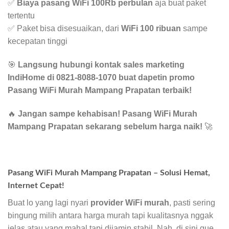
✅
Biaya pasang WiFi 100Rb perbulan
aja buat paket
tertentu
✅ Paket bisa disesuaikan, dari
WiFi 100 ribuan
sampe
kecepatan tinggi
🎯
Langsung hubungi kontak sales marketing
IndiHome di 0821-8088-1070 buat dapetin promo
Pasang WiFi Murah Mampang Prapatan terbaik!
🔥
Jangan sampe kehabisan! Pasang WiFi Murah
Mampang Prapatan sekarang sebelum harga naik!
🚀
Pasang WiFi Murah Mampang Prapatan – Solusi Hemat,
Internet Cepat!
Buat lo yang lagi nyari
provider WiFi murah
, pasti sering
bingung milih antara harga murah tapi kualitasnya nggak
jelas atau yang mahal tapi dijamin stabil. Nah, di sini gue