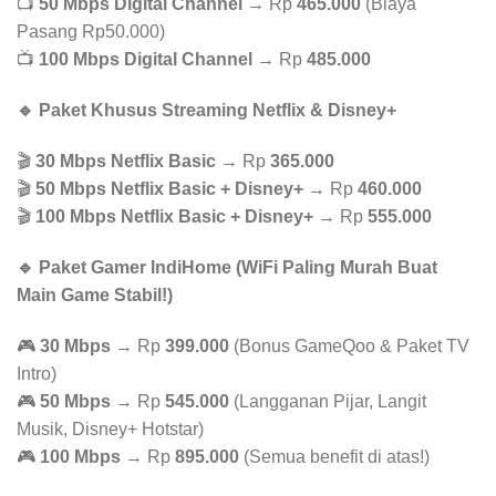
📺
50 Mbps Digital Channel
→ Rp
465.000
(Biaya
Pasang Rp50.000)
📺
100 Mbps Digital Channel
→ Rp
485.000
🔹 Paket Khusus Streaming Netflix & Disney+
🎬
30 Mbps Netflix Basic
→ Rp
365.000
🎬
50 Mbps Netflix Basic + Disney+
→ Rp
460.000
🎬
100 Mbps Netflix Basic + Disney+
→ Rp
555.000
🔹 Paket Gamer IndiHome (WiFi Paling Murah Buat
Main Game Stabil!)
🎮
30 Mbps
→ Rp
399.000
(Bonus GameQoo & Paket TV
Intro)
🎮
50 Mbps
→ Rp
545.000
(Langganan Pijar, Langit
Musik, Disney+ Hotstar)
🎮
100 Mbps
→ Rp
895.000
(Semua benefit di atas!)