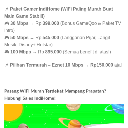
📌
Paket Gamer IndiHome (WiFi Paling Murah Buat
Main Game Stabil!)
🎮
30 Mbps
→ Rp
399.000
(Bonus GameQoo & Paket TV
Intro)
🎮
50 Mbps
→ Rp
545.000
(Langganan Pijar, Langit
Musik, Disney+ Hotstar)
🎮
100 Mbps
→ Rp
895.000
(Semua benefit di atas!)
📌
Pilihan Termurah – Eznet 10 Mbps
→
Rp150.000
aja!
Pasang WiFi Murah Terdekat Mampang Prapatan?
Hubungi Sales IndiHome!