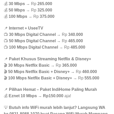
💰
30 Mbps
→ Rp
265.000
💰
50 Mbps
→ Rp
325.000
💰
100 Mbps
→ Rp
375.000
📌
Internet + UseeTV
📺
30 Mbps Digital Channel
→ Rp
340.000
📺
50 Mbps Digital Channel
→ Rp
465.000
📺
100 Mbps Digital Channel
→ Rp
485.000
📌
Paket Khusus Streaming Netflix & Disney+
🎬
30 Mbps Netflix Basic
→ Rp
365.000
🎬
50 Mbps Netflix Basic + Disney+
→ Rp
460.000
🎬
100 Mbps Netflix Basic + Disney+
→ Rp
555.000
📌
Pilihan Hemat – Paket IndiHome Paling Murah
💰
Eznet 10 Mbps
→
Rp150.000
aja!
💡
Butuh info WiFi murah lebih lanjut? Langsung WA
ke 0821-8088-1070 buat Pasang WiFi Murah Mampang