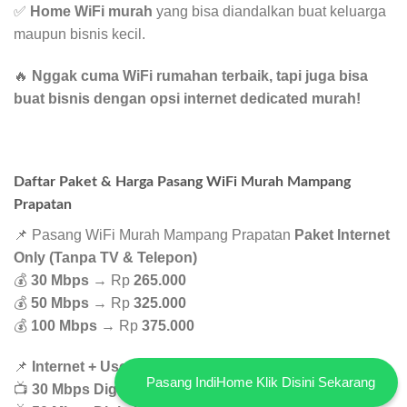
✅
Home WiFi murah
yang bisa diandalkan buat keluarga
maupun bisnis kecil.
🔥
Nggak cuma WiFi rumahan terbaik, tapi juga bisa
buat bisnis dengan opsi internet dedicated murah!
Daftar Paket & Harga Pasang WiFi Murah Mampang
Prapatan
📌 Pasang WiFi Murah Mampang Prapatan
Paket Internet
Only (Tanpa TV & Telepon)
💰
30 Mbps
→ Rp
265.000
💰
50 Mbps
→ Rp
325.000
💰
100 Mbps
→ Rp
375.000
📌
Internet + UseeTV
Pasang IndiHome Klik Disini Sekarang
📺
30 Mbps Digital Channel
→ Rp
340.000