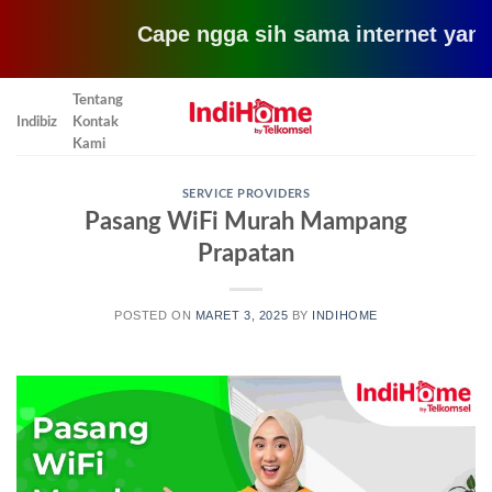
Cape ngga sih sama internet yang lemot?
Skip
Tentang
to
Indibiz
Kontak
content
Kami
SERVICE PROVIDERS
Pasang WiFi Murah Mampang
Prapatan
POSTED ON
MARET 3, 2025
BY
INDIHOME