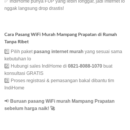
✅ IndiHome punya FUP yang lebih longgar, jadi internet lo
nggak langsung drop drastis!
Cara Pasang WiFi Murah Mampang Prapatan di Rumah
Tanpa Ribet
1️⃣ Pilih paket
pasang internet murah
yang sesuai sama
kebutuhan lo
2️⃣ Hubungi sales IndiHome di
0821-8088-1070
buat
konsultasi GRATIS
3️⃣ Proses registrasi & pemasangan bakal dibantu tim
IndiHome
📢
Buruan pasang WiFi murah Mampang Prapatan
sebelum harga naik!
🚀