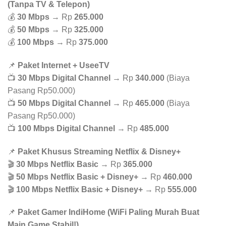
(Tanpa TV & Telepon)
💰
30 Mbps
→ Rp
265.000
💰
50 Mbps
→ Rp
325.000
💰
100 Mbps
→ Rp
375.000
📌
Paket Internet + UseeTV
📺
30 Mbps Digital Channel
→ Rp
340.000
(Biaya
Pasang Rp50.000)
📺
50 Mbps Digital Channel
→ Rp
465.000
(Biaya
Pasang Rp50.000)
📺
100 Mbps Digital Channel
→ Rp
485.000
📌
Paket Khusus Streaming Netflix & Disney+
🎬
30 Mbps Netflix Basic
→ Rp
365.000
🎬
50 Mbps Netflix Basic + Disney+
→ Rp
460.000
🎬
100 Mbps Netflix Basic + Disney+
→ Rp
555.000
📌
Paket Gamer IndiHome (WiFi Paling Murah Buat
Main Game Stabil!)