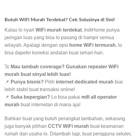
Butuh WiFi Murah Terdekat? Cek Solusinya di Sini!
Kalau lo nyari
WiFi murah terdekat
, IndiHome punya
jaringan luas yang bisa lo pasang di hampir semua
wilayah. Apalagi dengan opsi
home WiFi termurah
, lo
bisa dapetin koneksi andalan buat sehari-hari.
🚀
Mau tambah coverage? Gunakan repeater WiFi
murah buat sinyal lebih luas!
📌
Punya bisnis?
Pilih
internet dedicated murah
biar
lebih stabil buat transaksi online!
📌
Suka bepergian?
Lo bisa pakai
mifi all operator
murah
buat internetan di mana aja!
Bahkan buat yang butuh perangkat tambahan, sekarang
juga banyak pilihan
CCTV WiFi murah
buat keamanan
rumah dan usaha lo. Ditambah lagi, buat pengguna seluler,