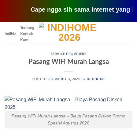
Cape ngga sih sama internet yang lemot? c
Skip
Tentang
to
Indibiz
Kontak
content
Kami
SERVICE PROVIDERS
Pasang WiFi Murah Langsa
POSTED ON
MARET 3, 2025
BY
INDIHOME
Pasang WiFi Murah Langsa – Biaya Pasang Diskon Promo
Spesial Agustus 2026