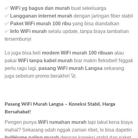
✅
WiFi yg bagus dan murah
buat sekeluarga
✅
Langganan internet murah
dengan jaringan fiber stabil
✅
Paket WiFi murah 100 ribu
yang bisa diandalkan
✅
Info WiFi murah
selalu update, tanpa biaya tambahan
tersembunyi
Lo juga bisa beli
modem WiFi murah 100 ribuan
atau
pakai
WiFi tanpa kabel murah
biar makin fleksibel! Nggak
perlu ragu lagi,
pasang WiFi murah Langsa
sekarang
juga sebelum promo berakhir! 🚀
Pasang WiFi Murah Langsa – Koneksi Stabil, Harga
Bersahabat!
Pengen punya
WiFi rumahan murah
tapi takut kena biaya
mahal? Sekarang udah nggak zaman ribet, lo bisa dapetin
IndiHome paling murah
dengan koneksi stabil dan paket