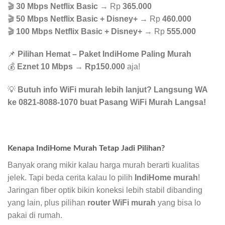
🎬
30 Mbps Netflix Basic
→ Rp
365.000
🎬
50 Mbps Netflix Basic + Disney+
→ Rp
460.000
🎬
100 Mbps Netflix Basic + Disney+
→ Rp
555.000
📌
Pilihan Hemat – Paket IndiHome Paling Murah
💰
Eznet 10 Mbps
→
Rp150.000
aja!
💡
Butuh info WiFi murah lebih lanjut? Langsung WA
ke 0821-8088-1070 buat Pasang WiFi Murah Langsa!
Kenapa IndiHome Murah Tetap Jadi Pilihan?
Banyak orang mikir kalau harga murah berarti kualitas
jelek. Tapi beda cerita kalau lo pilih
IndiHome murah
!
Jaringan fiber optik bikin koneksi lebih stabil dibanding
yang lain, plus pilihan
router WiFi murah
yang bisa lo
pakai di rumah.