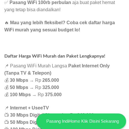
✅
Pasang WiFi 100rb perbulan
aja buat paket hemat
yang tetap bisa diandalkan!
🔥
Mau yang lebih fleksibel? Coba cek daftar harga
WiFi murah yang sesuai budget lo!
Daftar Harga WiFi Murah dan Paket Lengkapnya!
📌 Pasang WiFi Murah Langsa
Paket Internet Only
(Tanpa TV & Telepon)
💰
30 Mbps
→ Rp
265.000
💰
50 Mbps
→ Rp
325.000
💰
100 Mbps
→ Rp
375.000
📌
Internet + UseeTV
📺
30 Mbps Digital Channel
→ Rp
340.000
Pasang IndiHome Klik Disini Sekarang
📺
50 Mbps Digital Channel
→ Rp
465.000