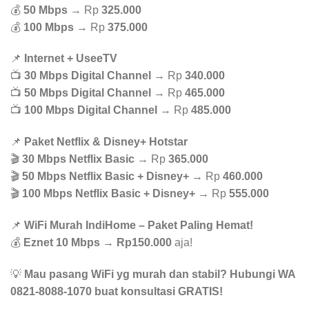
💰
50 Mbps
→ Rp
325.000
💰
100 Mbps
→ Rp
375.000
📌
Internet + UseeTV
📺
30 Mbps Digital Channel
→ Rp
340.000
📺
50 Mbps Digital Channel
→ Rp
465.000
📺
100 Mbps Digital Channel
→ Rp
485.000
📌
Paket Netflix & Disney+ Hotstar
🎬
30 Mbps Netflix Basic
→ Rp
365.000
🎬
50 Mbps Netflix Basic + Disney+
→ Rp
460.000
🎬
100 Mbps Netflix Basic + Disney+
→ Rp
555.000
📌
WiFi Murah IndiHome – Paket Paling Hemat!
💰
Eznet 10 Mbps
→
Rp150.000
aja!
💡
Mau pasang WiFi yg murah dan stabil? Hubungi WA
0821-8088-1070 buat konsultasi GRATIS!