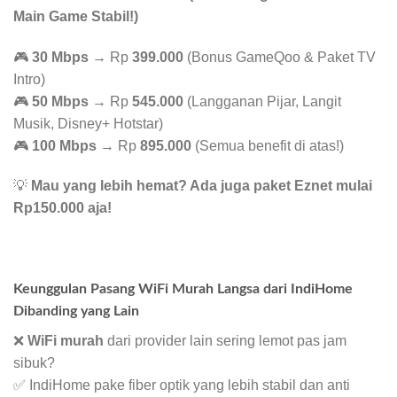
Main Game Stabil!)
🎮
30 Mbps
→ Rp
399.000
(Bonus GameQoo & Paket TV
Intro)
🎮
50 Mbps
→ Rp
545.000
(Langganan Pijar, Langit
Musik, Disney+ Hotstar)
🎮
100 Mbps
→ Rp
895.000
(Semua benefit di atas!)
💡
Mau yang lebih hemat? Ada juga paket Eznet mulai
Rp150.000 aja!
Keunggulan Pasang WiFi Murah Langsa dari IndiHome
Dibanding yang Lain
❌
WiFi murah
dari provider lain sering lemot pas jam
sibuk?
✅ IndiHome pake fiber optik yang lebih stabil dan anti