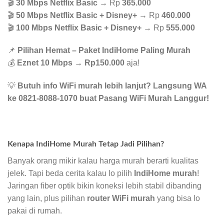
🎬
30 Mbps Netflix Basic
→ Rp
365.000
🎬
50 Mbps Netflix Basic + Disney+
→ Rp
460.000
🎬
100 Mbps Netflix Basic + Disney+
→ Rp
555.000
📌
Pilihan Hemat – Paket IndiHome Paling Murah
💰
Eznet 10 Mbps
→
Rp150.000
aja!
💡
Butuh info WiFi murah lebih lanjut? Langsung WA
ke 0821-8088-1070 buat Pasang WiFi Murah Langgur!
Kenapa IndiHome Murah Tetap Jadi Pilihan?
Banyak orang mikir kalau harga murah berarti kualitas
jelek. Tapi beda cerita kalau lo pilih
IndiHome murah
!
Jaringan fiber optik bikin koneksi lebih stabil dibanding
yang lain, plus pilihan
router WiFi murah
yang bisa lo
pakai di rumah.