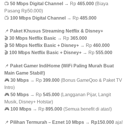
📺
50 Mbps Digital Channel
→ Rp
465.000
(Biaya
Pasang Rp50.000)
📺
100 Mbps Digital Channel
→ Rp
485.000
📌
Paket Khusus Streaming Netflix & Disney+
🎬
30 Mbps Netflix Basic
→ Rp
365.000
🎬
50 Mbps Netflix Basic + Disney+
→ Rp
460.000
🎬
100 Mbps Netflix Basic + Disney+
→ Rp
555.000
📌
Paket Gamer IndiHome (WiFi Paling Murah Buat
Main Game Stabil!)
🎮
30 Mbps
→ Rp
399.000
(Bonus GameQoo & Paket TV
Intro)
🎮
50 Mbps
→ Rp
545.000
(Langganan Pijar, Langit
Musik, Disney+ Hotstar)
🎮
100 Mbps
→ Rp
895.000
(Semua benefit di atas!)
📌
Pilihan Termurah – Eznet 10 Mbps
→
Rp150.000
aja!