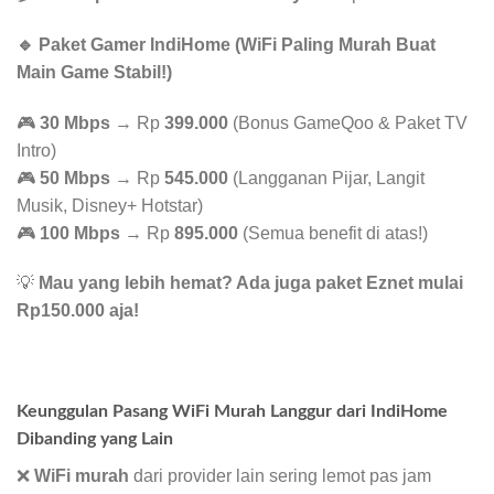
🔹 Paket Gamer IndiHome (WiFi Paling Murah Buat
Main Game Stabil!)
🎮
30 Mbps
→ Rp
399.000
(Bonus GameQoo & Paket TV
Intro)
🎮
50 Mbps
→ Rp
545.000
(Langganan Pijar, Langit
Musik, Disney+ Hotstar)
🎮
100 Mbps
→ Rp
895.000
(Semua benefit di atas!)
💡
Mau yang lebih hemat? Ada juga paket Eznet mulai
Rp150.000 aja!
Keunggulan Pasang WiFi Murah Langgur dari IndiHome
Dibanding yang Lain
❌
WiFi murah
dari provider lain sering lemot pas jam