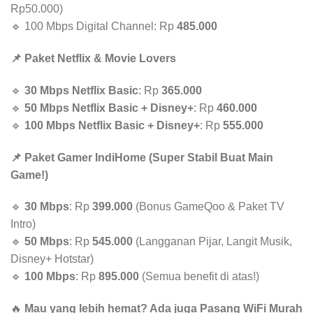
Rp50.000)
🔹 100 Mbps Digital Channel: Rp
485.000
📌 Paket Netflix & Movie Lovers
🔹
30 Mbps Netflix Basic
: Rp
365.000
🔹
50 Mbps Netflix Basic + Disney+
: Rp
460.000
🔹
100 Mbps Netflix Basic + Disney+
: Rp
555.000
📌 Paket Gamer IndiHome (Super Stabil Buat Main
Game!)
🔹
30 Mbps
: Rp
399.000
(Bonus GameQoo & Paket TV
Intro)
🔹
50 Mbps
: Rp
545.000
(Langganan Pijar, Langit Musik,
Disney+ Hotstar)
🔹
100 Mbps
: Rp
895.000
(Semua benefit di atas!)
🔥
Mau yang lebih hemat? Ada juga Pasang WiFi Murah