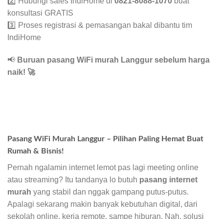
2️⃣ Hubungi sales IndiHome di
0821-8088-1070
buat
konsultasi GRATIS
3️⃣ Proses registrasi & pemasangan bakal dibantu tim
IndiHome
📢
Buruan pasang WiFi murah Langgur sebelum harga
naik!
🚀
Pasang WiFi Murah Langgur – Pilihan Paling Hemat Buat
Rumah & Bisnis!
Pernah ngalamin internet lemot pas lagi meeting online
atau streaming? Itu tandanya lo butuh
pasang internet
murah
yang stabil dan nggak gampang putus-putus.
Apalagi sekarang makin banyak kebutuhan digital, dari
sekolah online, kerja remote, sampe hiburan. Nah, solusi