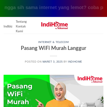
sih sama internet yang lemot? coba pake yang i
Skip
Tentang
to
Indibiz
Kontak
content
Kami
INTERNET & TELECOM
Pasang WiFi Murah Langgur
POSTED ON
MARET 3, 2025
BY
INDIHOME