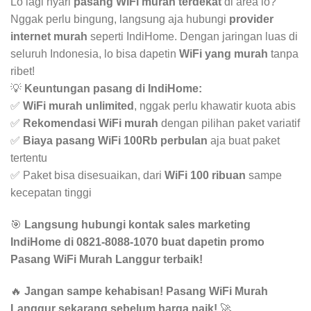
Lo lagi nyari
pasang WiFi murah terdekat
di area lo?
Nggak perlu bingung, langsung aja hubungi
provider
internet murah
seperti IndiHome. Dengan jaringan luas di
seluruh Indonesia, lo bisa dapetin
WiFi yang murah
tanpa
ribet!
💡
Keuntungan pasang di IndiHome:
✅
WiFi murah unlimited
, nggak perlu khawatir kuota abis
✅
Rekomendasi WiFi murah
dengan pilihan paket variatif
✅
Biaya pasang WiFi 100Rb perbulan
aja buat paket
tertentu
✅ Paket bisa disesuaikan, dari
WiFi 100 ribuan
sampe
kecepatan tinggi
🎯
Langsung hubungi kontak sales marketing
IndiHome di 0821-8088-1070 buat dapetin promo
Pasang WiFi Murah Langgur terbaik!
🔥
Jangan sampe kehabisan! Pasang WiFi Murah
Langgur sekarang sebelum harga naik!
🚀