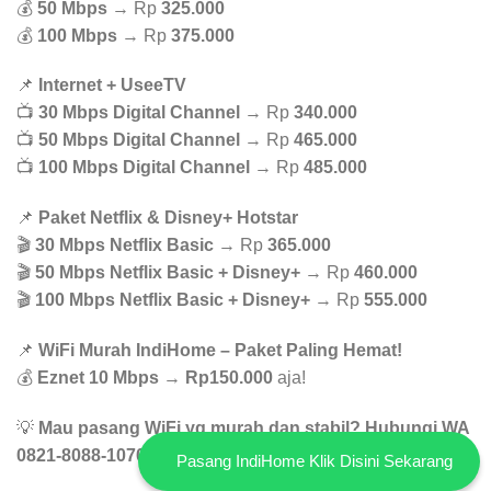
💰
50 Mbps
→ Rp
325.000
💰
100 Mbps
→ Rp
375.000
📌
Internet + UseeTV
📺
30 Mbps Digital Channel
→ Rp
340.000
📺
50 Mbps Digital Channel
→ Rp
465.000
📺
100 Mbps Digital Channel
→ Rp
485.000
📌
Paket Netflix & Disney+ Hotstar
🎬
30 Mbps Netflix Basic
→ Rp
365.000
🎬
50 Mbps Netflix Basic + Disney+
→ Rp
460.000
🎬
100 Mbps Netflix Basic + Disney+
→ Rp
555.000
📌
WiFi Murah IndiHome – Paket Paling Hemat!
💰
Eznet 10 Mbps
→
Rp150.000
aja!
💡
Mau pasang WiFi yg murah dan stabil? Hubungi WA
0821-8088-1070 buat konsultasi GRATIS!
Pasang IndiHome Klik Disini Sekarang