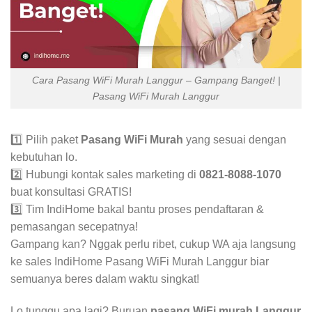
Cara Pasang WiFi Murah Langgur – Gampang Banget! |
Pasang WiFi Murah Langgur
1️⃣ Pilih paket
Pasang WiFi Murah
yang sesuai dengan
kebutuhan lo.
2️⃣ Hubungi kontak sales marketing di
0821-8088-1070
buat konsultasi GRATIS!
3️⃣ Tim IndiHome bakal bantu proses pendaftaran &
pemasangan secepatnya!
Gampang kan? Nggak perlu ribet, cukup WA aja langsung
ke sales IndiHome Pasang WiFi Murah Langgur biar
semuanya beres dalam waktu singkat!
Lo tunggu apa lagi? Buruan
pasang WiFi murah Langgur