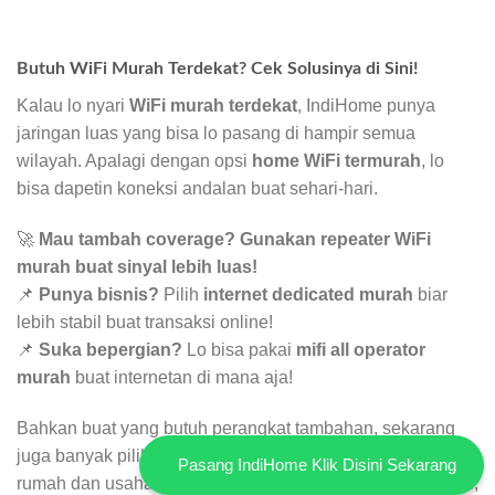
Butuh WiFi Murah Terdekat? Cek Solusinya di Sini!
Kalau lo nyari
WiFi murah terdekat
, IndiHome punya
jaringan luas yang bisa lo pasang di hampir semua
wilayah. Apalagi dengan opsi
home WiFi termurah
, lo
bisa dapetin koneksi andalan buat sehari-hari.
🚀
Mau tambah coverage? Gunakan repeater WiFi
murah buat sinyal lebih luas!
📌
Punya bisnis?
Pilih
internet dedicated murah
biar
lebih stabil buat transaksi online!
📌
Suka bepergian?
Lo bisa pakai
mifi all operator
murah
buat internetan di mana aja!
Bahkan buat yang butuh perangkat tambahan, sekarang
juga banyak pilihan
CCTV WiFi murah
buat keamanan
Pasang IndiHome Klik Disini Sekarang
rumah dan usaha lo. Ditambah lagi, buat pengguna seluler,