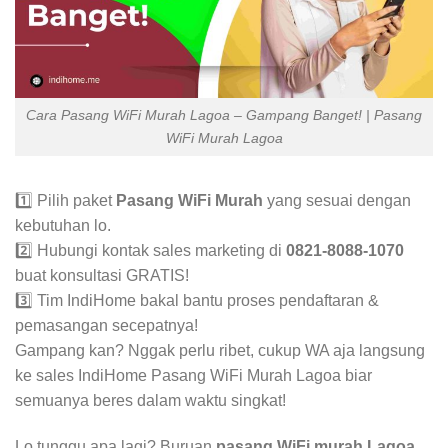
Cara Pasang WiFi Murah Lagoa – Gampang Banget! | Pasang
WiFi Murah Lagoa
1️⃣ Pilih paket
Pasang WiFi Murah
yang sesuai dengan
kebutuhan lo.
2️⃣ Hubungi kontak sales marketing di
0821-8088-1070
buat konsultasi GRATIS!
3️⃣ Tim IndiHome bakal bantu proses pendaftaran &
pemasangan secepatnya!
Gampang kan? Nggak perlu ribet, cukup WA aja langsung
ke sales IndiHome Pasang WiFi Murah Lagoa biar
semuanya beres dalam waktu singkat!
Lo tunggu apa lagi? Buruan
pasang WiFi murah Lagoa