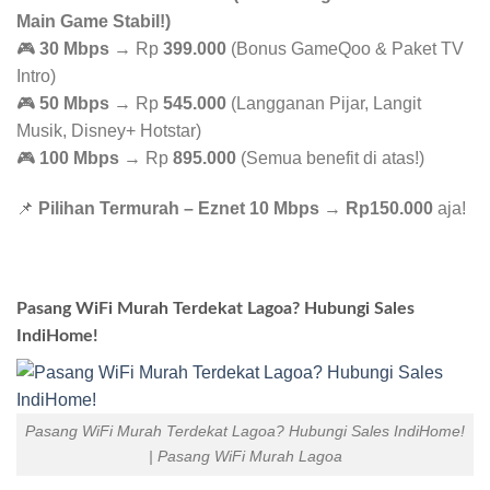
Main Game Stabil!)
🎮
30 Mbps
→ Rp
399.000
(Bonus GameQoo & Paket TV
Intro)
🎮
50 Mbps
→ Rp
545.000
(Langganan Pijar, Langit
Musik, Disney+ Hotstar)
🎮
100 Mbps
→ Rp
895.000
(Semua benefit di atas!)
📌
Pilihan Termurah – Eznet 10 Mbps
→
Rp150.000
aja!
Pasang WiFi Murah Terdekat Lagoa? Hubungi Sales
IndiHome!
Pasang WiFi Murah Terdekat Lagoa? Hubungi Sales IndiHome!
| Pasang WiFi Murah Lagoa