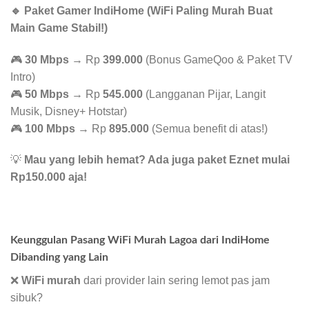
🔹 Paket Gamer IndiHome (WiFi Paling Murah Buat
Main Game Stabil!)
🎮
30 Mbps
→ Rp
399.000
(Bonus GameQoo & Paket TV
Intro)
🎮
50 Mbps
→ Rp
545.000
(Langganan Pijar, Langit
Musik, Disney+ Hotstar)
🎮
100 Mbps
→ Rp
895.000
(Semua benefit di atas!)
💡
Mau yang lebih hemat? Ada juga paket Eznet mulai
Rp150.000 aja!
Keunggulan Pasang WiFi Murah Lagoa dari IndiHome
Dibanding yang Lain
❌
WiFi murah
dari provider lain sering lemot pas jam
sibuk?