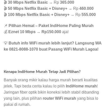
🎬
30 Mbps Netflix Basic
→ Rp
365.000
🎬
50 Mbps Netflix Basic + Disney+
→ Rp
460.000
🎬
100 Mbps Netflix Basic + Disney+
→ Rp
555.000
📌
Pilihan Hemat – Paket IndiHome Paling Murah
💰
Eznet 10 Mbps
→
Rp150.000
aja!
💡
Butuh info WiFi murah lebih lanjut? Langsung WA
ke 0821-8088-1070 buat Pasang WiFi Murah Lagoa!
Kenapa IndiHome Murah Tetap Jadi Pilihan?
Banyak orang mikir kalau harga murah berarti kualitas
jelek. Tapi beda cerita kalau lo pilih
IndiHome murah
!
Jaringan fiber optik bikin koneksi lebih stabil dibanding
yang lain, plus pilihan
router WiFi murah
yang bisa lo
pakai di rumah.