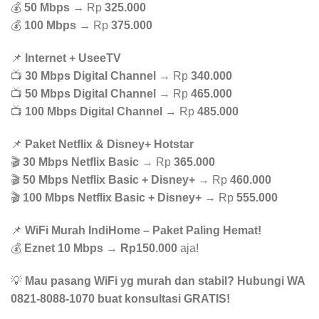
💰
50 Mbps
→ Rp
325.000
💰
100 Mbps
→ Rp
375.000
📌
Internet + UseeTV
📺
30 Mbps Digital Channel
→ Rp
340.000
📺
50 Mbps Digital Channel
→ Rp
465.000
📺
100 Mbps Digital Channel
→ Rp
485.000
📌
Paket Netflix & Disney+ Hotstar
🎬
30 Mbps Netflix Basic
→ Rp
365.000
🎬
50 Mbps Netflix Basic + Disney+
→ Rp
460.000
🎬
100 Mbps Netflix Basic + Disney+
→ Rp
555.000
📌
WiFi Murah IndiHome – Paket Paling Hemat!
💰
Eznet 10 Mbps
→
Rp150.000
aja!
💡
Mau pasang WiFi yg murah dan stabil? Hubungi WA
0821-8088-1070 buat konsultasi GRATIS!