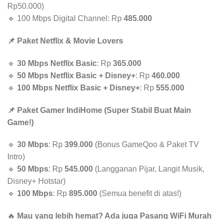
Rp50.000)
🔹 100 Mbps Digital Channel: Rp
485.000
📌 Paket Netflix & Movie Lovers
🔹
30 Mbps Netflix Basic
: Rp
365.000
🔹
50 Mbps Netflix Basic + Disney+
: Rp
460.000
🔹
100 Mbps Netflix Basic + Disney+
: Rp
555.000
📌 Paket Gamer IndiHome (Super Stabil Buat Main
Game!)
🔹
30 Mbps
: Rp
399.000
(Bonus GameQoo & Paket TV
Intro)
🔹
50 Mbps
: Rp
545.000
(Langganan Pijar, Langit Musik,
Disney+ Hotstar)
🔹
100 Mbps
: Rp
895.000
(Semua benefit di atas!)
🔥
Mau yang lebih hemat? Ada juga Pasang WiFi Murah