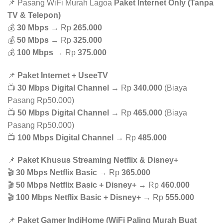
📌 Pasang WiFi Murah Lagoa
Paket Internet Only (Tanpa
TV & Telepon)
💰
30 Mbps
→ Rp
265.000
💰
50 Mbps
→ Rp
325.000
💰
100 Mbps
→ Rp
375.000
📌
Paket Internet + UseeTV
📺
30 Mbps Digital Channel
→ Rp
340.000
(Biaya
Pasang Rp50.000)
📺
50 Mbps Digital Channel
→ Rp
465.000
(Biaya
Pasang Rp50.000)
📺
100 Mbps Digital Channel
→ Rp
485.000
📌
Paket Khusus Streaming Netflix & Disney+
🎬
30 Mbps Netflix Basic
→ Rp
365.000
🎬
50 Mbps Netflix Basic + Disney+
→ Rp
460.000
🎬
100 Mbps Netflix Basic + Disney+
→ Rp
555.000
📌
Paket Gamer IndiHome (WiFi Paling Murah Buat