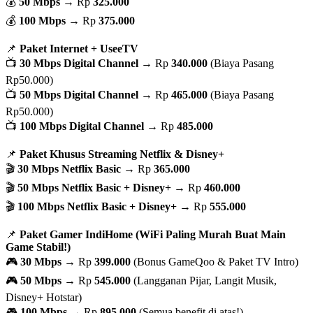
💰
50 Mbps
→ Rp
325.000
💰
100 Mbps
→ Rp
375.000
📌
Paket Internet + UseeTV
📺
30 Mbps Digital Channel
→ Rp
340.000
(Biaya Pasang
Rp50.000)
📺
50 Mbps Digital Channel
→ Rp
465.000
(Biaya Pasang
Rp50.000)
📺
100 Mbps Digital Channel
→ Rp
485.000
📌
Paket Khusus Streaming Netflix & Disney+
🎬
30 Mbps Netflix Basic
→ Rp
365.000
🎬
50 Mbps Netflix Basic + Disney+
→ Rp
460.000
🎬
100 Mbps Netflix Basic + Disney+
→ Rp
555.000
📌
Paket Gamer IndiHome (WiFi Paling Murah Buat Main
Game Stabil!)
🎮
30 Mbps
→ Rp
399.000
(Bonus GameQoo & Paket TV Intro)
🎮
50 Mbps
→ Rp
545.000
(Langganan Pijar, Langit Musik,
Disney+ Hotstar)
🎮
100 Mbps
→ Rp
895.000
(Semua benefit di atas!)