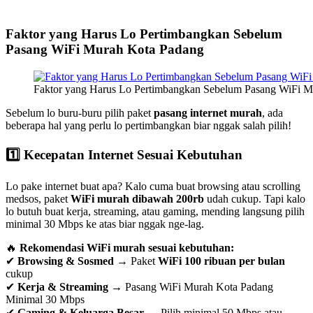
Faktor yang Harus Lo Pertimbangkan Sebelum
Pasang WiFi Murah Kota Padang
Faktor yang Harus Lo Pertimbangkan Sebelum Pasang WiFi M
Sebelum lo buru-buru pilih paket
pasang internet murah
, ada
beberapa hal yang perlu lo pertimbangkan biar nggak salah pilih!
1️⃣ Kecepatan Internet Sesuai Kebutuhan
Lo pake internet buat apa? Kalo cuma buat browsing atau scrolling
medsos, paket
WiFi murah dibawah 200rb
udah cukup. Tapi kalo
lo butuh buat kerja, streaming, atau gaming, mending langsung pilih
minimal 30 Mbps ke atas biar nggak nge-lag.
🔥
Rekomendasi WiFi murah sesuai kebutuhan:
✔
Browsing & Sosmed
→ Paket
WiFi 100 ribuan per bulan
cukup
✔
Kerja & Streaming
→ Pasang WiFi Murah Kota Padang
Minimal 30 Mbps
✔
Gaming & Keluarga Besar
→ Pilih minimal 50 Mbps atau