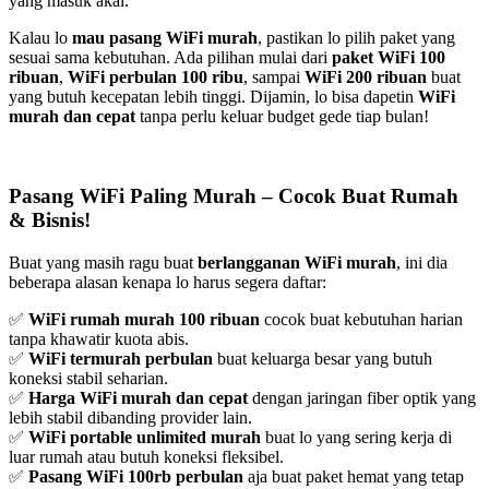
yang masuk akal.
Kalau lo
mau pasang WiFi murah
, pastikan lo pilih paket yang
sesuai sama kebutuhan. Ada pilihan mulai dari
paket WiFi 100
ribuan
,
WiFi perbulan 100 ribu
, sampai
WiFi 200 ribuan
buat
yang butuh kecepatan lebih tinggi. Dijamin, lo bisa dapetin
WiFi
murah dan cepat
tanpa perlu keluar budget gede tiap bulan!
Pasang WiFi Paling Murah – Cocok Buat Rumah
& Bisnis!
Buat yang masih ragu buat
berlangganan WiFi murah
, ini dia
beberapa alasan kenapa lo harus segera daftar:
✅
WiFi rumah murah 100 ribuan
cocok buat kebutuhan harian
tanpa khawatir kuota abis.
✅
WiFi termurah perbulan
buat keluarga besar yang butuh
koneksi stabil seharian.
✅
Harga WiFi murah dan cepat
dengan jaringan fiber optik yang
lebih stabil dibanding provider lain.
✅
WiFi portable unlimited murah
buat lo yang sering kerja di
luar rumah atau butuh koneksi fleksibel.
✅
Pasang WiFi 100rb perbulan
aja buat paket hemat yang tetap