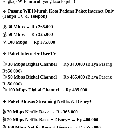
lengkap
WiFi murah
yang bisa lo pilih!
🔹 Pasang WiFi Murah Kota Padang Paket Internet Only
(Tanpa TV & Telepon)
💰
30 Mbps
→ Rp
265.000
💰
50 Mbps
→ Rp
325.000
💰
100 Mbps
→ Rp
375.000
🔹 Paket Internet + UseeTV
📺
30 Mbps Digital Channel
→ Rp
340.000
(Biaya Pasang
Rp50.000)
📺
50 Mbps Digital Channel
→ Rp
465.000
(Biaya Pasang
Rp50.000)
📺
100 Mbps Digital Channel
→ Rp
485.000
🔹 Paket Khusus Streaming Netflix & Disney+
🎬
30 Mbps Netflix Basic
→ Rp
365.000
🎬
50 Mbps Netflix Basic + Disney+
→ Rp
460.000
🎬
100 Mbps Netflix Basic + Disney+
→ Rp
555.000