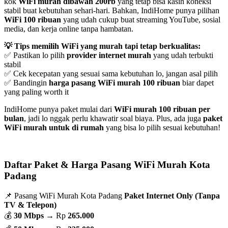
kok
WiFi murah dibawah 200rb
yang tetap bisa kasih koneksi
stabil buat kebutuhan sehari-hari. Bahkan, IndiHome punya pilihan
WiFi 100 ribuan
yang udah cukup buat streaming YouTube, sosial
media, dan kerja online tanpa hambatan.
💡 Tips memilih WiFi yang murah tapi tetap berkualitas:
✅ Pastikan lo pilih
provider internet murah
yang udah terbukti
stabil
✅ Cek kecepatan yang sesuai sama kebutuhan lo, jangan asal pilih
✅ Bandingin
harga pasang WiFi murah 100 ribuan
biar dapet
yang paling worth it
IndiHome punya paket mulai dari
WiFi murah 100 ribuan per
bulan
, jadi lo nggak perlu khawatir soal biaya. Plus, ada juga
paket
WiFi murah untuk di rumah
yang bisa lo pilih sesuai kebutuhan!
Daftar Paket & Harga Pasang WiFi Murah Kota
Padang
📌 Pasang WiFi Murah Kota Padang
Paket Internet Only (Tanpa
TV & Telepon)
💰
30 Mbps
→ Rp
265.000