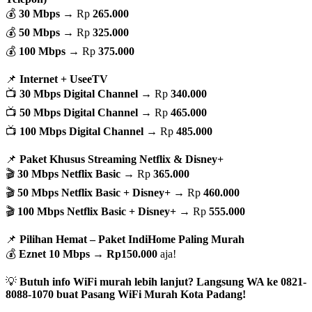
💰
30 Mbps
→ Rp
265.000
💰
50 Mbps
→ Rp
325.000
💰
100 Mbps
→ Rp
375.000
📌
Internet + UseeTV
📺
30 Mbps Digital Channel
→ Rp
340.000
📺
50 Mbps Digital Channel
→ Rp
465.000
📺
100 Mbps Digital Channel
→ Rp
485.000
📌
Paket Khusus Streaming Netflix & Disney+
🎬
30 Mbps Netflix Basic
→ Rp
365.000
🎬
50 Mbps Netflix Basic + Disney+
→ Rp
460.000
🎬
100 Mbps Netflix Basic + Disney+
→ Rp
555.000
📌
Pilihan Hemat – Paket IndiHome Paling Murah
💰
Eznet 10 Mbps
→
Rp150.000
aja!
💡
Butuh info WiFi murah lebih lanjut? Langsung WA ke 0821-
8088-1070 buat Pasang WiFi Murah Kota Padang!