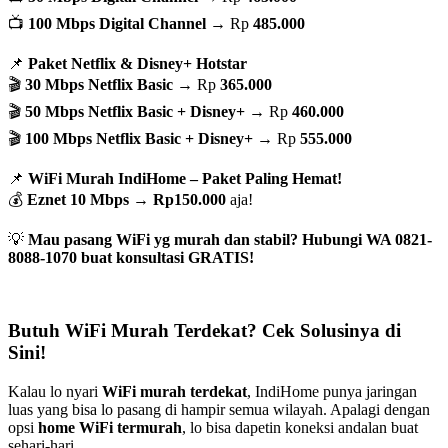
📺
100 Mbps Digital Channel
→ Rp
485.000
📌
Paket Netflix & Disney+ Hotstar
🎬
30 Mbps Netflix Basic
→ Rp
365.000
🎬
50 Mbps Netflix Basic + Disney+
→ Rp
460.000
🎬
100 Mbps Netflix Basic + Disney+
→ Rp
555.000
📌
WiFi Murah IndiHome – Paket Paling Hemat!
💰
Eznet 10 Mbps
→
Rp150.000
aja!
💡
Mau pasang WiFi yg murah dan stabil? Hubungi WA 0821-
8088-1070 buat konsultasi GRATIS!
Butuh WiFi Murah Terdekat? Cek Solusinya di
Sini!
Kalau lo nyari
WiFi murah terdekat
, IndiHome punya jaringan
luas yang bisa lo pasang di hampir semua wilayah. Apalagi dengan
opsi
home WiFi termurah
, lo bisa dapetin koneksi andalan buat
sehari-hari.