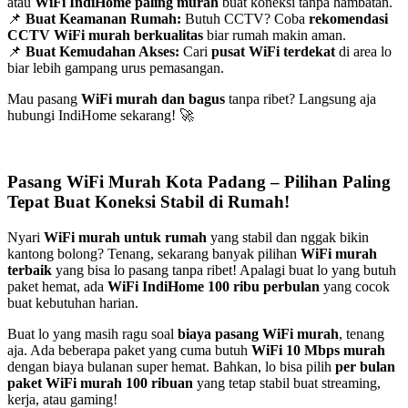
atau
WiFi IndiHome paling murah
buat koneksi tanpa hambatan.
📌
Buat Keamanan Rumah:
Butuh CCTV? Coba
rekomendasi
CCTV WiFi murah berkualitas
biar rumah makin aman.
📌
Buat Kemudahan Akses:
Cari
pusat WiFi terdekat
di area lo
biar lebih gampang urus pemasangan.
Mau pasang
WiFi murah dan bagus
tanpa ribet? Langsung aja
hubungi IndiHome sekarang! 🚀
Pasang WiFi Murah Kota Padang – Pilihan Paling
Tepat Buat Koneksi Stabil di Rumah!
Nyari
WiFi murah untuk rumah
yang stabil dan nggak bikin
kantong bolong? Tenang, sekarang banyak pilihan
WiFi murah
terbaik
yang bisa lo pasang tanpa ribet! Apalagi buat lo yang butuh
paket hemat, ada
WiFi IndiHome 100 ribu perbulan
yang cocok
buat kebutuhan harian.
Buat lo yang masih ragu soal
biaya pasang WiFi murah
, tenang
aja. Ada beberapa paket yang cuma butuh
WiFi 10 Mbps murah
dengan biaya bulanan super hemat. Bahkan, lo bisa pilih
per bulan
paket WiFi murah 100 ribuan
yang tetap stabil buat streaming,
kerja, atau gaming!