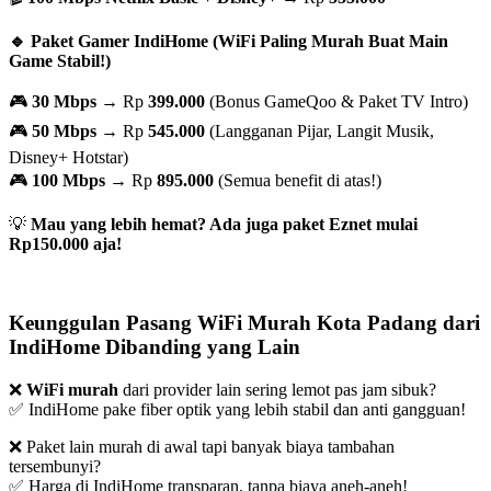
🔹 Paket Gamer IndiHome (WiFi Paling Murah Buat Main
Game Stabil!)
🎮
30 Mbps
→ Rp
399.000
(Bonus GameQoo & Paket TV Intro)
🎮
50 Mbps
→ Rp
545.000
(Langganan Pijar, Langit Musik,
Disney+ Hotstar)
🎮
100 Mbps
→ Rp
895.000
(Semua benefit di atas!)
💡
Mau yang lebih hemat? Ada juga paket Eznet mulai
Rp150.000 aja!
Keunggulan Pasang WiFi Murah Kota Padang dari
IndiHome Dibanding yang Lain
❌
WiFi murah
dari provider lain sering lemot pas jam sibuk?
✅ IndiHome pake fiber optik yang lebih stabil dan anti gangguan!
❌ Paket lain murah di awal tapi banyak biaya tambahan
tersembunyi?
✅ Harga di IndiHome transparan, tanpa biaya aneh-aneh!