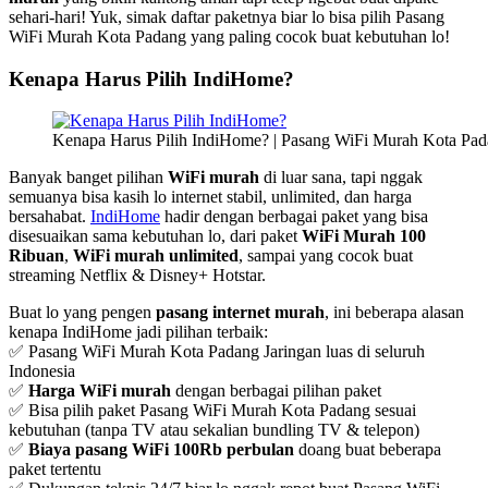
sehari-hari! Yuk, simak daftar paketnya biar lo bisa pilih Pasang
WiFi Murah Kota Padang yang paling cocok buat kebutuhan lo!
Kenapa Harus Pilih IndiHome?
Kenapa Harus Pilih IndiHome? | Pasang WiFi Murah Kota Pa
Banyak banget pilihan
WiFi murah
di luar sana, tapi nggak
semuanya bisa kasih lo internet stabil, unlimited, dan harga
bersahabat.
IndiHome
hadir dengan berbagai paket yang bisa
disesuaikan sama kebutuhan lo, dari paket
WiFi Murah 100
Ribuan
,
WiFi murah unlimited
, sampai yang cocok buat
streaming Netflix & Disney+ Hotstar.
Buat lo yang pengen
pasang internet murah
, ini beberapa alasan
kenapa IndiHome jadi pilihan terbaik:
✅ Pasang WiFi Murah Kota Padang Jaringan luas di seluruh
Indonesia
✅
Harga WiFi murah
dengan berbagai pilihan paket
✅ Bisa pilih paket Pasang WiFi Murah Kota Padang sesuai
kebutuhan (tanpa TV atau sekalian bundling TV & telepon)
✅
Biaya pasang WiFi 100Rb perbulan
doang buat beberapa
paket tertentu