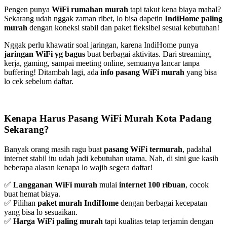
Pengen punya
WiFi rumahan murah
tapi takut kena biaya mahal?
Sekarang udah nggak zaman ribet, lo bisa dapetin
IndiHome paling
murah
dengan koneksi stabil dan paket fleksibel sesuai kebutuhan!
Nggak perlu khawatir soal jaringan, karena IndiHome punya
jaringan WiFi yg bagus
buat berbagai aktivitas. Dari streaming,
kerja, gaming, sampai meeting online, semuanya lancar tanpa
buffering! Ditambah lagi, ada
info pasang WiFi murah
yang bisa
lo cek sebelum daftar.
Kenapa Harus Pasang WiFi Murah Kota Padang
Sekarang?
Banyak orang masih ragu buat
pasang WiFi termurah
, padahal
internet stabil itu udah jadi kebutuhan utama. Nah, di sini gue kasih
beberapa alasan kenapa lo wajib segera daftar!
✅
Langganan WiFi murah
mulai
internet 100 ribuan
, cocok
buat hemat biaya.
✅ Pilihan
paket murah IndiHome
dengan berbagai kecepatan
yang bisa lo sesuaikan.
✅
Harga WiFi paling murah
tapi kualitas tetap terjamin dengan