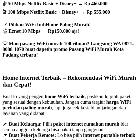
🎬
50 Mbps Netflix Basic + Disney+
→ Rp
460.000
🎬
100 Mbps Netflix Basic + Disney+
→ Rp
555.000
📌
Pilihan WiFi IndiHome Paling Murah!
💰
Eznet 10 Mbps
→
Rp150.000
aja!
💡
Mau pasang WiFi murah 100 ribuan? Langsung WA 0821-
8088-1070 buat dapetin promo Pasang WiFi Murah Kota
Padang terbaru!
Home Internet Terbaik – Rekomendasi WiFi Murah
dan Cepat!
Buat lo yang pengen
home WiFi terbaik
, pastikan lo pilih paket
yang sesuai dengan kebutuhan. Jangan cuma tergiur
harga WiFi
perbulan paling murah
, tapi juga cek kestabilan jaringan dan
layanan yang didapat.
📌
Buat Keluarga:
Pilih
paket internet rumahan murah
biar
semua anggota keluarga bisa pakai tanpa gangguan.
📌
Buat Pekerja Remote:
Lo bisa pilih
internet portable terbaik