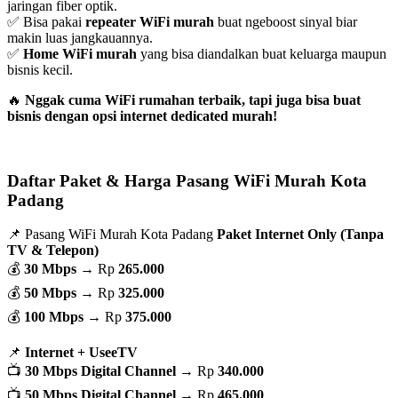
jaringan fiber optik.
✅ Bisa pakai
repeater WiFi murah
buat ngeboost sinyal biar
makin luas jangkauannya.
✅
Home WiFi murah
yang bisa diandalkan buat keluarga maupun
bisnis kecil.
🔥
Nggak cuma WiFi rumahan terbaik, tapi juga bisa buat
bisnis dengan opsi internet dedicated murah!
Daftar Paket & Harga Pasang WiFi Murah Kota
Padang
📌 Pasang WiFi Murah Kota Padang
Paket Internet Only (Tanpa
TV & Telepon)
💰
30 Mbps
→ Rp
265.000
💰
50 Mbps
→ Rp
325.000
💰
100 Mbps
→ Rp
375.000
📌
Internet + UseeTV
📺
30 Mbps Digital Channel
→ Rp
340.000
📺
50 Mbps Digital Channel
→ Rp
465.000