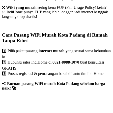
❌
WiFi yang murah
sering kena FUP (Fair Usage Policy) ketat?
✅ IndiHome punya FUP yang lebih longgar, jadi internet lo nggak
langsung drop drastis!
Cara Pasang WiFi Murah Kota Padang di Rumah
Tanpa Ribet
1️⃣ Pilih paket
pasang internet murah
yang sesuai sama kebutuhan
lo
2️⃣ Hubungi sales IndiHome di
0821-8088-1070
buat konsultasi
GRATIS
3️⃣ Proses registrasi & pemasangan bakal dibantu tim IndiHome
📢
Buruan pasang WiFi murah Kota Padang sebelum harga
naik!
🚀