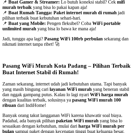
📌
Buat Gamer & Streamer:
Lo butuh koneksi stabil? Cek
mifi
murah terbaik
yang bisa lo pakai kapan aja!
📌
Buat Rumah Tangga:
Paket internet murah di rumah
jadi
pilihan terbaik buat kebutuhan sehari-hari.
📌
Buat yang Mobile:
Pengen fleksibel? Coba
WiFi portable
unlimited murah
yang bisa lo bawa ke mana aja!
Jadi, tunggu apa lagi?
Pasang WiFi 100rb perbulan
sekarang dan
nikmati internet tanpa ribet! 🚀
Pasang WiFi Murah Kota Padang – Pilihan Terbaik
Buat Internet Stabil di Rumah!
Zaman sekarang, internet udah jadi kebutuhan utama. Tapi banyak
yang masih bingung cari
layanan WiFi murah
yang beneran stabil
dan nggak gampang putus. Kalau lo lagi nyari
WiFi harga murah
dengan kualitas terbaik, solusinya ya
pasang WiFi murah 100
ribuan
dari IndiHome!
Banyak orang takut langganan WiFi karena khawatir soal biaya.
Padahal, ada banyak pilihan
paketan WiFi murah
yang bisa lo
sesuaikan dengan kebutuhan, mulai dari
harga WiFi murah per
bulan
sampai paket dengan kecepatan tinggi buat keluarga besar.