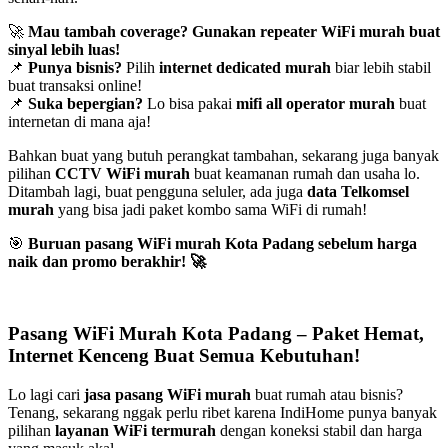
🚀
Mau tambah coverage? Gunakan repeater WiFi murah buat
sinyal lebih luas!
📌
Punya bisnis?
Pilih
internet dedicated murah
biar lebih stabil
buat transaksi online!
📌
Suka bepergian?
Lo bisa pakai
mifi all operator murah
buat
internetan di mana aja!
Bahkan buat yang butuh perangkat tambahan, sekarang juga banyak
pilihan
CCTV WiFi murah
buat keamanan rumah dan usaha lo.
Ditambah lagi, buat pengguna seluler, ada juga
data Telkomsel
murah
yang bisa jadi paket kombo sama WiFi di rumah!
🎯
Buruan pasang WiFi murah Kota Padang sebelum harga
naik dan promo berakhir!
🚀
Pasang WiFi Murah Kota Padang – Paket Hemat,
Internet Kenceng Buat Semua Kebutuhan!
Lo lagi cari
jasa pasang WiFi murah
buat rumah atau bisnis?
Tenang, sekarang nggak perlu ribet karena IndiHome punya banyak
pilihan
layanan WiFi termurah
dengan koneksi stabil dan harga