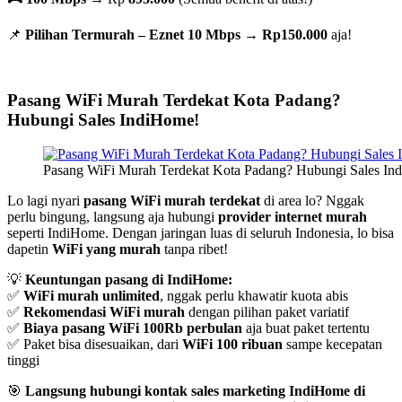
📌
Pilihan Termurah – Eznet 10 Mbps
→
Rp150.000
aja!
Pasang WiFi Murah Terdekat Kota Padang?
Hubungi Sales IndiHome!
Pasang WiFi Murah Terdekat Kota Padang? Hubungi Sales In
Lo lagi nyari
pasang WiFi murah terdekat
di area lo? Nggak
perlu bingung, langsung aja hubungi
provider internet murah
seperti IndiHome. Dengan jaringan luas di seluruh Indonesia, lo bisa
dapetin
WiFi yang murah
tanpa ribet!
💡
Keuntungan pasang di IndiHome:
✅
WiFi murah unlimited
, nggak perlu khawatir kuota abis
✅
Rekomendasi WiFi murah
dengan pilihan paket variatif
✅
Biaya pasang WiFi 100Rb perbulan
aja buat paket tertentu
✅ Paket bisa disesuaikan, dari
WiFi 100 ribuan
sampe kecepatan
tinggi
🎯
Langsung hubungi kontak sales marketing IndiHome di