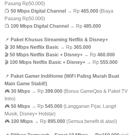
Pasang Rp50.000)
📺
50 Mbps Digital Channel
→ Rp
465.000
(Biaya
Pasang Rp50.000)
📺
100 Mbps Digital Channel
→ Rp
485.000
📌
Paket Khusus Streaming Netflix & Disney+
🎬
30 Mbps Netflix Basic
→ Rp
365.000
🎬
50 Mbps Netflix Basic + Disney+
→ Rp
460.000
🎬
100 Mbps Netflix Basic + Disney+
→ Rp
555.000
📌
Paket Gamer IndiHome (WiFi Paling Murah Buat
Main Game Stabil!)
🎮
30 Mbps
→ Rp
399.000
(Bonus GameQoo & Paket TV
Intro)
🎮
50 Mbps
→ Rp
545.000
(Langganan Pijar, Langit
Musik, Disney+ Hotstar)
🎮
100 Mbps
→ Rp
895.000
(Semua benefit di atas!)