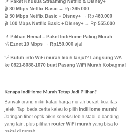
📌
Paket Khusus Streaming Netflix & Disney+
🎬
30 Mbps Netflix Basic
→ Rp
365.000
🎬
50 Mbps Netflix Basic + Disney+
→ Rp
460.000
🎬
100 Mbps Netflix Basic + Disney+
→ Rp
555.000
📌
Pilihan Hemat – Paket IndiHome Paling Murah
💰
Eznet 10 Mbps
→
Rp150.000
aja!
💡
Butuh info WiFi murah lebih lanjut? Langsung WA
ke 0821-8088-1070 buat Pasang WiFi Murah Kobagma!
Kenapa IndiHome Murah Tetap Jadi Pilihan?
Banyak orang mikir kalau harga murah berarti kualitas
jelek. Tapi beda cerita kalau lo pilih
IndiHome murah
!
Jaringan fiber optik bikin koneksi lebih stabil dibanding
yang lain, plus pilihan
router WiFi murah
yang bisa lo
pakai di rumah.