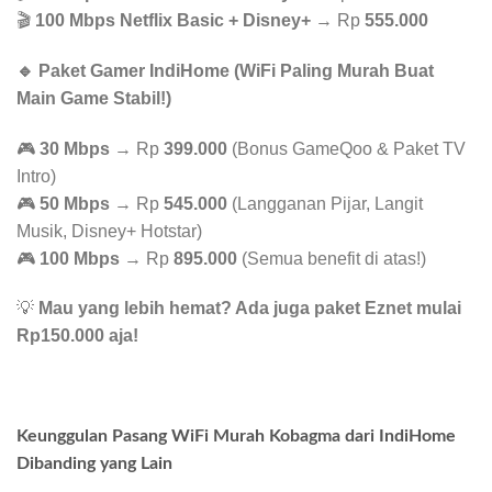
🎬
100 Mbps Netflix Basic + Disney+
→ Rp
555.000
🔹 Paket Gamer IndiHome (WiFi Paling Murah Buat
Main Game Stabil!)
🎮
30 Mbps
→ Rp
399.000
(Bonus GameQoo & Paket TV
Intro)
🎮
50 Mbps
→ Rp
545.000
(Langganan Pijar, Langit
Musik, Disney+ Hotstar)
🎮
100 Mbps
→ Rp
895.000
(Semua benefit di atas!)
💡
Mau yang lebih hemat? Ada juga paket Eznet mulai
Rp150.000 aja!
Keunggulan Pasang WiFi Murah Kobagma dari IndiHome
Dibanding yang Lain