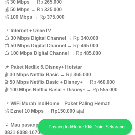
💰
30 Mbps
→ Rp
265.000
💰
50 Mbps
→ Rp
325.000
💰
100 Mbps
→ Rp
375.000
📌
Internet + UseeTV
📺
30 Mbps Digital Channel
→ Rp
340.000
📺
50 Mbps Digital Channel
→ Rp
465.000
📺
100 Mbps Digital Channel
→ Rp
485.000
📌
Paket Netflix & Disney+ Hotstar
🎬
30 Mbps Netflix Basic
→ Rp
365.000
🎬
50 Mbps Netflix Basic + Disney+
→ Rp
460.000
🎬
100 Mbps Netflix Basic + Disney+
→ Rp
555.000
📌
WiFi Murah IndiHome – Paket Paling Hemat!
💰
Eznet 10 Mbps
→
Rp150.000
aja!
💡
Mau pasang WiFi yg murah dan stabil? Hubungi WA
Pasang IndiHome Klik Disini Sekarang
0821-8088-1070 buat konsultasi GRATIS!