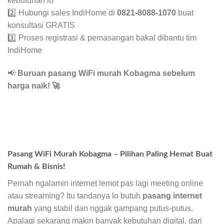
kebutuhan lo
2️⃣ Hubungi sales IndiHome di
0821-8088-1070
buat
konsultasi GRATIS
3️⃣ Proses registrasi & pemasangan bakal dibantu tim
IndiHome
📢
Buruan pasang WiFi murah Kobagma sebelum
harga naik!
🚀
Pasang WiFi Murah Kobagma – Pilihan Paling Hemat Buat
Rumah & Bisnis!
Pernah ngalamin internet lemot pas lagi meeting online
atau streaming? Itu tandanya lo butuh
pasang internet
murah
yang stabil dan nggak gampang putus-putus.
Apalagi sekarang makin banyak kebutuhan digital, dari