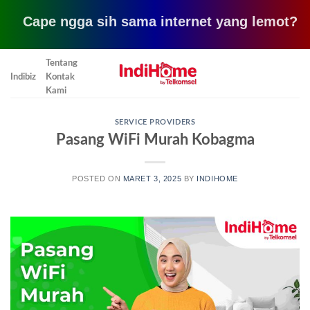
pe ngga sih sama internet yang lemot? coba pake
Skip
Tentang
to
Indibiz
Kontak
content
Kami
SERVICE PROVIDERS
Pasang WiFi Murah Kobagma
POSTED ON
MARET 3, 2025
BY
INDIHOME