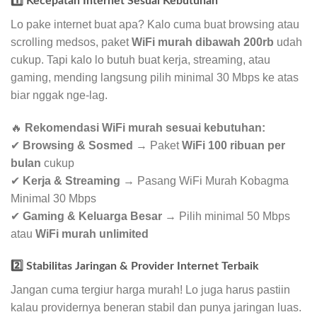
1️⃣ Kecepatan Internet Sesuai Kebutuhan
Lo pake internet buat apa? Kalo cuma buat browsing atau
scrolling medsos, paket
WiFi murah dibawah 200rb
udah
cukup. Tapi kalo lo butuh buat kerja, streaming, atau
gaming, mending langsung pilih minimal 30 Mbps ke atas
biar nggak nge-lag.
🔥
Rekomendasi WiFi murah sesuai kebutuhan:
✔
Browsing & Sosmed
→ Paket
WiFi 100 ribuan per
bulan
cukup
✔
Kerja & Streaming
→ Pasang WiFi Murah Kobagma
Minimal 30 Mbps
✔
Gaming & Keluarga Besar
→ Pilih minimal 50 Mbps
atau
WiFi murah unlimited
2️⃣ Stabilitas Jaringan & Provider Internet Terbaik
Jangan cuma tergiur harga murah! Lo juga harus pastiin
kalau providernya beneran stabil dan punya jaringan luas.