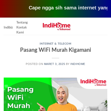
Cape ngga sih sama internet yang lemot? 
Skip
Tentang
to
Indibiz
Kontak
content
Kami
INTERNET & TELECOM
Pasang WiFi Murah Kigamani
POSTED ON
MARET 3, 2025
BY
INDIHOME