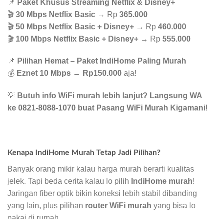
📌
Paket Khusus Streaming Netflix & Disney+
🎬
30 Mbps Netflix Basic
→ Rp
365.000
🎬
50 Mbps Netflix Basic + Disney+
→ Rp
460.000
🎬
100 Mbps Netflix Basic + Disney+
→ Rp
555.000
📌
Pilihan Hemat – Paket IndiHome Paling Murah
💰
Eznet 10 Mbps
→
Rp150.000
aja!
💡
Butuh info WiFi murah lebih lanjut? Langsung WA
ke 0821-8088-1070 buat Pasang WiFi Murah Kigamani!
Kenapa IndiHome Murah Tetap Jadi Pilihan?
Banyak orang mikir kalau harga murah berarti kualitas
jelek. Tapi beda cerita kalau lo pilih
IndiHome murah
!
Jaringan fiber optik bikin koneksi lebih stabil dibanding
yang lain, plus pilihan
router WiFi murah
yang bisa lo
pakai di rumah.