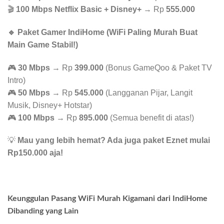
🎬
100 Mbps Netflix Basic + Disney+
→ Rp
555.000
🔹 Paket Gamer IndiHome (WiFi Paling Murah Buat
Main Game Stabil!)
🎮
30 Mbps
→ Rp
399.000
(Bonus GameQoo & Paket TV
Intro)
🎮
50 Mbps
→ Rp
545.000
(Langganan Pijar, Langit
Musik, Disney+ Hotstar)
🎮
100 Mbps
→ Rp
895.000
(Semua benefit di atas!)
💡
Mau yang lebih hemat? Ada juga paket Eznet mulai
Rp150.000 aja!
Keunggulan Pasang WiFi Murah Kigamani dari IndiHome
Dibanding yang Lain