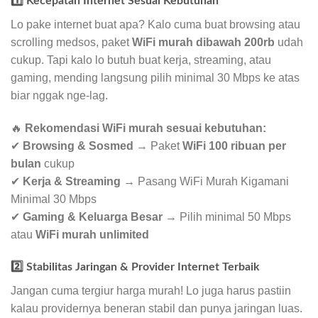
1️⃣ Kecepatan Internet Sesuai Kebutuhan
Lo pake internet buat apa? Kalo cuma buat browsing atau
scrolling medsos, paket
WiFi murah dibawah 200rb
udah
cukup. Tapi kalo lo butuh buat kerja, streaming, atau
gaming, mending langsung pilih minimal 30 Mbps ke atas
biar nggak nge-lag.
🔥
Rekomendasi WiFi murah sesuai kebutuhan:
✔
Browsing & Sosmed
→ Paket
WiFi 100 ribuan per
bulan
cukup
✔
Kerja & Streaming
→ Pasang WiFi Murah Kigamani
Minimal 30 Mbps
✔
Gaming & Keluarga Besar
→ Pilih minimal 50 Mbps
atau
WiFi murah unlimited
2️⃣ Stabilitas Jaringan & Provider Internet Terbaik
Jangan cuma tergiur harga murah! Lo juga harus pastiin
kalau providernya beneran stabil dan punya jaringan luas.