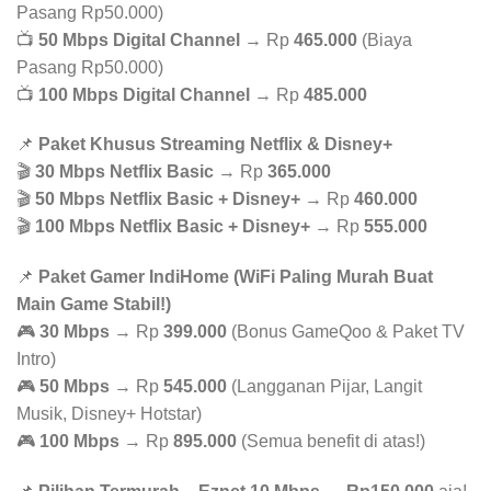
Pasang Rp50.000)
📺
50 Mbps Digital Channel
→ Rp
465.000
(Biaya
Pasang Rp50.000)
📺
100 Mbps Digital Channel
→ Rp
485.000
📌
Paket Khusus Streaming Netflix & Disney+
🎬
30 Mbps Netflix Basic
→ Rp
365.000
🎬
50 Mbps Netflix Basic + Disney+
→ Rp
460.000
🎬
100 Mbps Netflix Basic + Disney+
→ Rp
555.000
📌
Paket Gamer IndiHome (WiFi Paling Murah Buat
Main Game Stabil!)
🎮
30 Mbps
→ Rp
399.000
(Bonus GameQoo & Paket TV
Intro)
🎮
50 Mbps
→ Rp
545.000
(Langganan Pijar, Langit
Musik, Disney+ Hotstar)
🎮
100 Mbps
→ Rp
895.000
(Semua benefit di atas!)