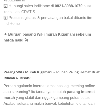
kebutuhan lo
2️⃣ Hubungi sales IndiHome di
0821-8088-1070
buat
konsultasi GRATIS
3️⃣ Proses registrasi & pemasangan bakal dibantu tim
IndiHome
📢
Buruan pasang WiFi murah Kigamani sebelum
harga naik!
🚀
Pasang WiFi Murah Kigamani – Pilihan Paling Hemat Buat
Rumah & Bisnis!
Pernah ngalamin internet lemot pas lagi meeting online
atau streaming? Itu tandanya lo butuh
pasang internet
murah
yang stabil dan nggak gampang putus-putus.
Apalagi sekarang makin banyak kebutuhan digital, dari