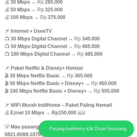
💰
30 Mbps
→ Rp
265.000
💰
50 Mbps
→ Rp
325.000
💰
100 Mbps
→ Rp
375.000
📌
Internet + UseeTV
📺
30 Mbps Digital Channel
→ Rp
340.000
📺
50 Mbps Digital Channel
→ Rp
465.000
📺
100 Mbps Digital Channel
→ Rp
485.000
📌
Paket Netflix & Disney+ Hotstar
🎬
30 Mbps Netflix Basic
→ Rp
365.000
🎬
50 Mbps Netflix Basic + Disney+
→ Rp
460.000
🎬
100 Mbps Netflix Basic + Disney+
→ Rp
555.000
📌
WiFi Murah IndiHome – Paket Paling Hemat!
💰
Eznet 10 Mbps
→
Rp150.000
aja!
💡
Mau pasang WiFi yg murah dan stabil? Hubungi WA
Pasang IndiHome Klik Disini Sekarang
0821-8088-1070 buat konsultasi GRATIS!