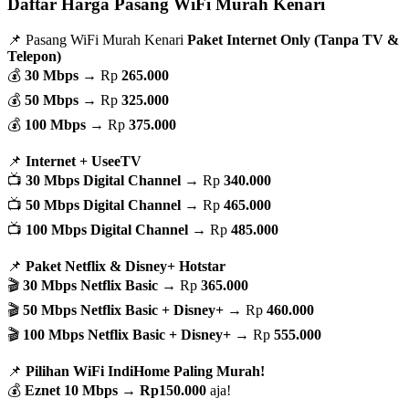
Daftar Harga Pasang WiFi Murah Kenari
📌 Pasang WiFi Murah Kenari
Paket Internet Only (Tanpa TV &
Telepon)
💰
30 Mbps
→ Rp
265.000
💰
50 Mbps
→ Rp
325.000
💰
100 Mbps
→ Rp
375.000
📌
Internet + UseeTV
📺
30 Mbps Digital Channel
→ Rp
340.000
📺
50 Mbps Digital Channel
→ Rp
465.000
📺
100 Mbps Digital Channel
→ Rp
485.000
📌
Paket Netflix & Disney+ Hotstar
🎬
30 Mbps Netflix Basic
→ Rp
365.000
🎬
50 Mbps Netflix Basic + Disney+
→ Rp
460.000
🎬
100 Mbps Netflix Basic + Disney+
→ Rp
555.000
📌
Pilihan WiFi IndiHome Paling Murah!
💰
Eznet 10 Mbps
→
Rp150.000
aja!