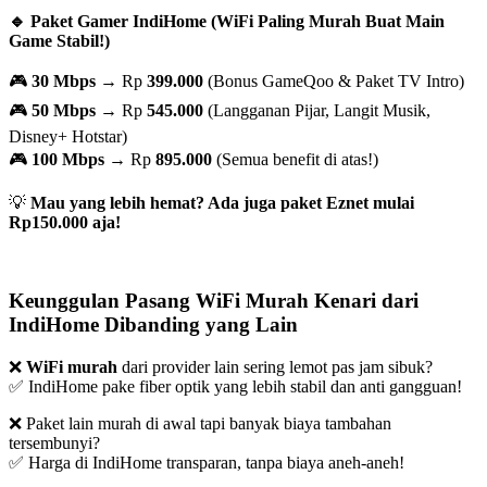
🔹 Paket Gamer IndiHome (WiFi Paling Murah Buat Main
Game Stabil!)
🎮
30 Mbps
→ Rp
399.000
(Bonus GameQoo & Paket TV Intro)
🎮
50 Mbps
→ Rp
545.000
(Langganan Pijar, Langit Musik,
Disney+ Hotstar)
🎮
100 Mbps
→ Rp
895.000
(Semua benefit di atas!)
💡
Mau yang lebih hemat? Ada juga paket Eznet mulai
Rp150.000 aja!
Keunggulan Pasang WiFi Murah Kenari dari
IndiHome Dibanding yang Lain
❌
WiFi murah
dari provider lain sering lemot pas jam sibuk?
✅ IndiHome pake fiber optik yang lebih stabil dan anti gangguan!
❌ Paket lain murah di awal tapi banyak biaya tambahan
tersembunyi?
✅ Harga di IndiHome transparan, tanpa biaya aneh-aneh!