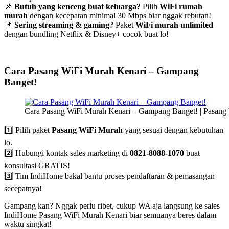
📌
Butuh yang kenceng buat keluarga?
Pilih
WiFi rumah
murah
dengan kecepatan minimal 30 Mbps biar nggak rebutan!
📌
Sering streaming & gaming?
Paket
WiFi murah unlimited
dengan bundling Netflix & Disney+ cocok buat lo!
Cara Pasang WiFi Murah Kenari – Gampang
Banget!
Cara Pasang WiFi Murah Kenari – Gampang Banget! | Pasang
1️⃣ Pilih paket
Pasang WiFi Murah
yang sesuai dengan kebutuhan
lo.
2️⃣ Hubungi kontak sales marketing di
0821-8088-1070
buat
konsultasi GRATIS!
3️⃣ Tim IndiHome bakal bantu proses pendaftaran & pemasangan
secepatnya!
Gampang kan? Nggak perlu ribet, cukup WA aja langsung ke sales
IndiHome Pasang WiFi Murah Kenari biar semuanya beres dalam
waktu singkat!