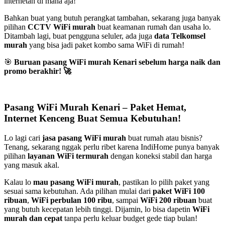
internetan di mana aja!
Bahkan buat yang butuh perangkat tambahan, sekarang juga banyak
pilihan
CCTV WiFi murah
buat keamanan rumah dan usaha lo.
Ditambah lagi, buat pengguna seluler, ada juga
data Telkomsel
murah
yang bisa jadi paket kombo sama WiFi di rumah!
🎯
Buruan pasang WiFi murah Kenari sebelum harga naik dan
promo berakhir!
🚀
Pasang WiFi Murah Kenari – Paket Hemat,
Internet Kenceng Buat Semua Kebutuhan!
Lo lagi cari
jasa pasang WiFi murah
buat rumah atau bisnis?
Tenang, sekarang nggak perlu ribet karena IndiHome punya banyak
pilihan
layanan WiFi termurah
dengan koneksi stabil dan harga
yang masuk akal.
Kalau lo
mau pasang WiFi murah
, pastikan lo pilih paket yang
sesuai sama kebutuhan. Ada pilihan mulai dari
paket WiFi 100
ribuan
,
WiFi perbulan 100 ribu
, sampai
WiFi 200 ribuan
buat
yang butuh kecepatan lebih tinggi. Dijamin, lo bisa dapetin
WiFi
murah dan cepat
tanpa perlu keluar budget gede tiap bulan!