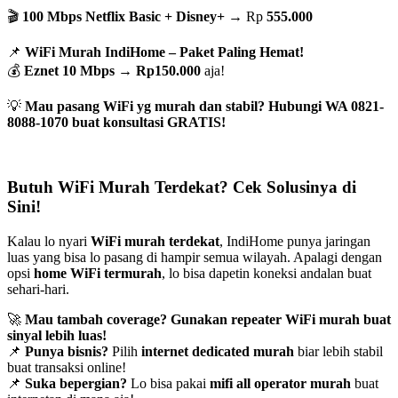
🎬
100 Mbps Netflix Basic + Disney+
→ Rp
555.000
📌
WiFi Murah IndiHome – Paket Paling Hemat!
💰
Eznet 10 Mbps
→
Rp150.000
aja!
💡
Mau pasang WiFi yg murah dan stabil? Hubungi WA 0821-
8088-1070 buat konsultasi GRATIS!
Butuh WiFi Murah Terdekat? Cek Solusinya di
Sini!
Kalau lo nyari
WiFi murah terdekat
, IndiHome punya jaringan
luas yang bisa lo pasang di hampir semua wilayah. Apalagi dengan
opsi
home WiFi termurah
, lo bisa dapetin koneksi andalan buat
sehari-hari.
🚀
Mau tambah coverage? Gunakan repeater WiFi murah buat
sinyal lebih luas!
📌
Punya bisnis?
Pilih
internet dedicated murah
biar lebih stabil
buat transaksi online!
📌
Suka bepergian?
Lo bisa pakai
mifi all operator murah
buat