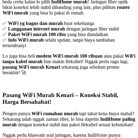
beda cerita kalau lo pilih
IndiHome murah
! Jaringan fiber optik
bikin koneksi lebih stabil dibanding yang lain, plus pilihan
router
WiFi murah
yang bisa lo pakai di rumah.
✅
WiFi yg bagus dan murah
buat sekeluarga
✅
Langganan internet murah
dengan jaringan fiber stabil
✅
Paket WiFi murah 100 ribu
yang bisa diandalkan
✅
Info WiFi murah
selalu update, tanpa biaya tambahan
tersembunyi
Lo juga bisa beli
modem WiFi murah 100 ribuan
atau pakai
WiFi
tanpa kabel murah
biar makin fleksibel! Nggak perlu ragu lagi,
pasang WiFi murah Kenari
sekarang juga sebelum promo
berakhir! 🚀
Pasang WiFi Murah Kenari – Koneksi Stabil,
Harga Bersahabat!
Pengen punya
WiFi rumahan murah
tapi takut kena biaya mahal?
Sekarang udah nggak zaman ribet, lo bisa dapetin
IndiHome paling
murah
dengan koneksi stabil dan paket fleksibel sesuai kebutuhan!
Nggak perlu khawatir soal jaringan, karena IndiHome punya