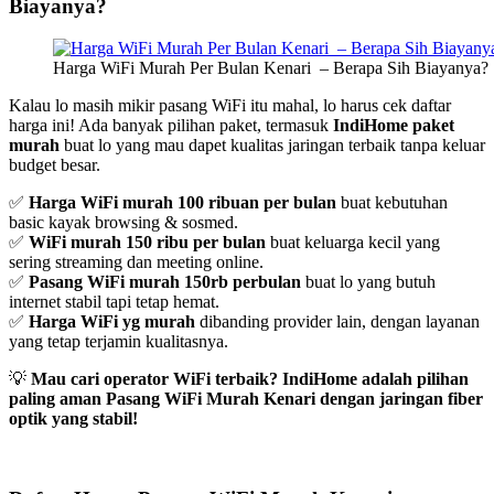
Biayanya?
Harga WiFi Murah Per Bulan Kenari – Berapa Sih Biayanya? 
Kalau lo masih mikir pasang WiFi itu mahal, lo harus cek daftar
harga ini! Ada banyak pilihan paket, termasuk
IndiHome paket
murah
buat lo yang mau dapet kualitas jaringan terbaik tanpa keluar
budget besar.
✅
Harga WiFi murah 100 ribuan per bulan
buat kebutuhan
basic kayak browsing & sosmed.
✅
WiFi murah 150 ribu per bulan
buat keluarga kecil yang
sering streaming dan meeting online.
✅
Pasang WiFi murah 150rb perbulan
buat lo yang butuh
internet stabil tapi tetap hemat.
✅
Harga WiFi yg murah
dibanding provider lain, dengan layanan
yang tetap terjamin kualitasnya.
💡
Mau cari operator WiFi terbaik? IndiHome adalah pilihan
paling aman Pasang WiFi Murah Kenari dengan jaringan fiber
optik yang stabil!