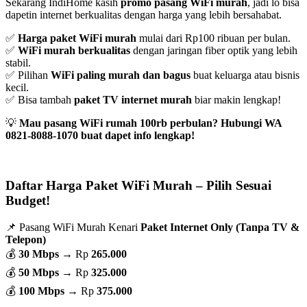
Sekarang IndiHome kasih
promo pasang WiFi murah
, jadi lo bisa
dapetin internet berkualitas dengan harga yang lebih bersahabat.
✅
Harga paket WiFi murah
mulai dari Rp100 ribuan per bulan.
✅
WiFi murah berkualitas
dengan jaringan fiber optik yang lebih
stabil.
✅ Pilihan
WiFi paling murah dan bagus
buat keluarga atau bisnis
kecil.
✅ Bisa tambah
paket TV internet murah
biar makin lengkap!
💡
Mau pasang WiFi rumah 100rb perbulan? Hubungi WA
0821-8088-1070 buat dapet info lengkap!
Daftar Harga Paket WiFi Murah – Pilih Sesuai
Budget!
📌 Pasang WiFi Murah Kenari
Paket Internet Only (Tanpa TV &
Telepon)
💰
30 Mbps
→ Rp
265.000
💰
50 Mbps
→ Rp
325.000
💰
100 Mbps
→ Rp
375.000