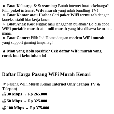
🔹
Buat Keluarga & Streaming:
Butuh internet buat sekeluarga?
Pilih
paket internet WiFi murah
yang udah bundling TV!
🔹
Buat Kantor atau Usaha:
Cari
paket WiFi termurah
dengan
koneksi stabil biar kerja lancar.
🔹
Buat Anak Kos:
Nggak mau langganan bulanan? Lo bisa coba
WiFi portable murah
atau
mifi murah
yang bisa dibawa ke mana-
mana.
🔹
Buat Gamer:
Pilih IndiHome dengan
modem WiFi murah
yang support gaming tanpa lag!
🔥
Mau yang lebih spesifik? Cek daftar WiFi murah yang
cocok buat kebutuhan lo!
Daftar Harga Pasang WiFi Murah Kenari
📌 Pasang WiFi Murah Kenari
Internet Only (Tanpa TV &
Telepon)
💰
30 Mbps
→ Rp
265.000
💰
50 Mbps
→ Rp
325.000
💰
100 Mbps
→ Rp
375.000