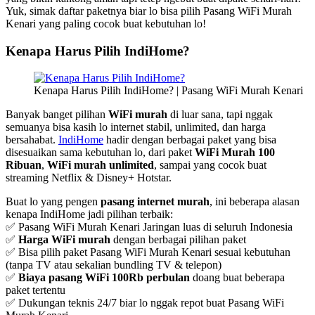
Yuk, simak daftar paketnya biar lo bisa pilih Pasang WiFi Murah
Kenari yang paling cocok buat kebutuhan lo!
Kenapa Harus Pilih IndiHome?
Kenapa Harus Pilih IndiHome? | Pasang WiFi Murah Kenari
Banyak banget pilihan
WiFi murah
di luar sana, tapi nggak
semuanya bisa kasih lo internet stabil, unlimited, dan harga
bersahabat.
IndiHome
hadir dengan berbagai paket yang bisa
disesuaikan sama kebutuhan lo, dari paket
WiFi Murah 100
Ribuan
,
WiFi murah unlimited
, sampai yang cocok buat
streaming Netflix & Disney+ Hotstar.
Buat lo yang pengen
pasang internet murah
, ini beberapa alasan
kenapa IndiHome jadi pilihan terbaik:
✅ Pasang WiFi Murah Kenari Jaringan luas di seluruh Indonesia
✅
Harga WiFi murah
dengan berbagai pilihan paket
✅ Bisa pilih paket Pasang WiFi Murah Kenari sesuai kebutuhan
(tanpa TV atau sekalian bundling TV & telepon)
✅
Biaya pasang WiFi 100Rb perbulan
doang buat beberapa
paket tertentu
✅ Dukungan teknis 24/7 biar lo nggak repot buat Pasang WiFi