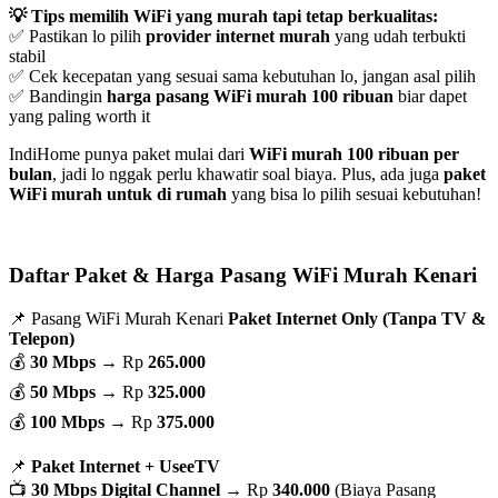
💡 Tips memilih WiFi yang murah tapi tetap berkualitas:
✅ Pastikan lo pilih
provider internet murah
yang udah terbukti
stabil
✅ Cek kecepatan yang sesuai sama kebutuhan lo, jangan asal pilih
✅ Bandingin
harga pasang WiFi murah 100 ribuan
biar dapet
yang paling worth it
IndiHome punya paket mulai dari
WiFi murah 100 ribuan per
bulan
, jadi lo nggak perlu khawatir soal biaya. Plus, ada juga
paket
WiFi murah untuk di rumah
yang bisa lo pilih sesuai kebutuhan!
Daftar Paket & Harga Pasang WiFi Murah Kenari
📌 Pasang WiFi Murah Kenari
Paket Internet Only (Tanpa TV &
Telepon)
💰
30 Mbps
→ Rp
265.000
💰
50 Mbps
→ Rp
325.000
💰
100 Mbps
→ Rp
375.000
📌
Paket Internet + UseeTV
📺
30 Mbps Digital Channel
→ Rp
340.000
(Biaya Pasang