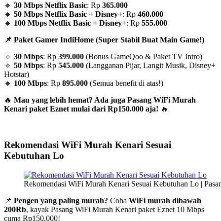
🔹
30 Mbps Netflix Basic
: Rp
365.000
🔹
50 Mbps Netflix Basic + Disney+
: Rp
460.000
🔹
100 Mbps Netflix Basic + Disney+
: Rp
555.000
📌 Paket Gamer IndiHome (Super Stabil Buat Main Game!)
🔹
30 Mbps
: Rp
399.000
(Bonus GameQoo & Paket TV Intro)
🔹
50 Mbps
: Rp
545.000
(Langganan Pijar, Langit Musik, Disney+
Hotstar)
🔹
100 Mbps
: Rp
895.000
(Semua benefit di atas!)
🔥
Mau yang lebih hemat? Ada juga Pasang WiFi Murah
Kenari paket Eznet mulai dari Rp150.000 aja!
🔥
Rekomendasi WiFi Murah Kenari Sesuai
Kebutuhan Lo
Rekomendasi WiFi Murah Kenari Sesuai Kebutuhan Lo | Pasa
📌
Pengen yang paling murah?
Coba
WiFi murah dibawah
200Rb
, kayak Pasang WiFi Murah Kenari paket Eznet 10 Mbps
cuma Rp150.000!