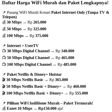
Daftar Harga WiFi Murah dan Paket Lengkapnya!
📌 Pasang WiFi Murah Kenari
Paket Internet Only (Tanpa TV &
Telepon)
💰
30 Mbps
→ Rp
265.000
💰
50 Mbps
→ Rp
325.000
💰
100 Mbps
→ Rp
375.000
📌
Internet + UseeTV
📺
30 Mbps Digital Channel
→ Rp
340.000
📺
50 Mbps Digital Channel
→ Rp
465.000
📺
100 Mbps Digital Channel
→ Rp
485.000
📌
Paket Netflix & Disney+ Hotstar
🎬
30 Mbps Netflix Basic
→ Rp
365.000
🎬
50 Mbps Netflix Basic + Disney+
→ Rp
460.000
🎬
100 Mbps Netflix Basic + Disney+
→ Rp
555.000
📌
Pilihan WiFi IndiHome Murah – Paket Termurah!
💰
Eznet 10 Mbps
→
Rp150.000
aja!