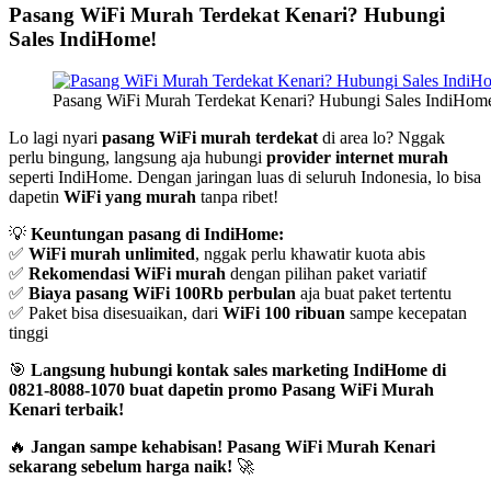
Pasang WiFi Murah Terdekat Kenari? Hubungi
Sales IndiHome!
Pasang WiFi Murah Terdekat Kenari? Hubungi Sales IndiHome
Lo lagi nyari
pasang WiFi murah terdekat
di area lo? Nggak
perlu bingung, langsung aja hubungi
provider internet murah
seperti IndiHome. Dengan jaringan luas di seluruh Indonesia, lo bisa
dapetin
WiFi yang murah
tanpa ribet!
💡
Keuntungan pasang di IndiHome:
✅
WiFi murah unlimited
, nggak perlu khawatir kuota abis
✅
Rekomendasi WiFi murah
dengan pilihan paket variatif
✅
Biaya pasang WiFi 100Rb perbulan
aja buat paket tertentu
✅ Paket bisa disesuaikan, dari
WiFi 100 ribuan
sampe kecepatan
tinggi
🎯
Langsung hubungi kontak sales marketing IndiHome di
0821-8088-1070 buat dapetin promo Pasang WiFi Murah
Kenari terbaik!
🔥
Jangan sampe kehabisan! Pasang WiFi Murah Kenari
sekarang sebelum harga naik!
🚀