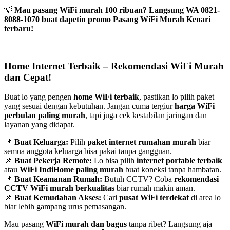
💡
Mau pasang WiFi murah 100 ribuan? Langsung WA 0821-
8088-1070 buat dapetin promo Pasang WiFi Murah Kenari
terbaru!
Home Internet Terbaik – Rekomendasi WiFi Murah
dan Cepat!
Buat lo yang pengen
home WiFi terbaik
, pastikan lo pilih paket
yang sesuai dengan kebutuhan. Jangan cuma tergiur
harga WiFi
perbulan paling murah
, tapi juga cek kestabilan jaringan dan
layanan yang didapat.
📌
Buat Keluarga:
Pilih
paket internet rumahan murah
biar
semua anggota keluarga bisa pakai tanpa gangguan.
📌
Buat Pekerja Remote:
Lo bisa pilih
internet portable terbaik
atau
WiFi IndiHome paling murah
buat koneksi tanpa hambatan.
📌
Buat Keamanan Rumah:
Butuh CCTV? Coba
rekomendasi
CCTV WiFi murah berkualitas
biar rumah makin aman.
📌
Buat Kemudahan Akses:
Cari
pusat WiFi terdekat
di area lo
biar lebih gampang urus pemasangan.
Mau pasang
WiFi murah dan bagus
tanpa ribet? Langsung aja