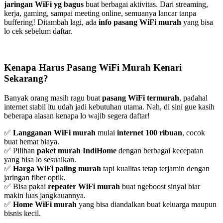
jaringan WiFi yg bagus
buat berbagai aktivitas. Dari streaming,
kerja, gaming, sampai meeting online, semuanya lancar tanpa
buffering! Ditambah lagi, ada
info pasang WiFi murah
yang bisa
lo cek sebelum daftar.
Kenapa Harus Pasang WiFi Murah Kenari
Sekarang?
Banyak orang masih ragu buat
pasang WiFi termurah
, padahal
internet stabil itu udah jadi kebutuhan utama. Nah, di sini gue kasih
beberapa alasan kenapa lo wajib segera daftar!
✅
Langganan WiFi murah
mulai
internet 100 ribuan
, cocok
buat hemat biaya.
✅ Pilihan
paket murah IndiHome
dengan berbagai kecepatan
yang bisa lo sesuaikan.
✅
Harga WiFi paling murah
tapi kualitas tetap terjamin dengan
jaringan fiber optik.
✅ Bisa pakai
repeater WiFi murah
buat ngeboost sinyal biar
makin luas jangkauannya.
✅
Home WiFi murah
yang bisa diandalkan buat keluarga maupun
bisnis kecil.