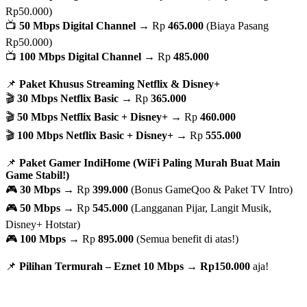
Rp50.000)
📺
50 Mbps Digital Channel
→ Rp
465.000
(Biaya Pasang
Rp50.000)
📺
100 Mbps Digital Channel
→ Rp
485.000
📌
Paket Khusus Streaming Netflix & Disney+
🎬
30 Mbps Netflix Basic
→ Rp
365.000
🎬
50 Mbps Netflix Basic + Disney+
→ Rp
460.000
🎬
100 Mbps Netflix Basic + Disney+
→ Rp
555.000
📌
Paket Gamer IndiHome (WiFi Paling Murah Buat Main
Game Stabil!)
🎮
30 Mbps
→ Rp
399.000
(Bonus GameQoo & Paket TV Intro)
🎮
50 Mbps
→ Rp
545.000
(Langganan Pijar, Langit Musik,
Disney+ Hotstar)
🎮
100 Mbps
→ Rp
895.000
(Semua benefit di atas!)
📌
Pilihan Termurah – Eznet 10 Mbps
→
Rp150.000
aja!