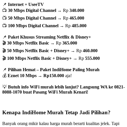
📌
Internet + UseeTV
📺
30 Mbps Digital Channel
→ Rp
340.000
📺
50 Mbps Digital Channel
→ Rp
465.000
📺
100 Mbps Digital Channel
→ Rp
485.000
📌
Paket Khusus Streaming Netflix & Disney+
🎬
30 Mbps Netflix Basic
→ Rp
365.000
🎬
50 Mbps Netflix Basic + Disney+
→ Rp
460.000
🎬
100 Mbps Netflix Basic + Disney+
→ Rp
555.000
📌
Pilihan Hemat – Paket IndiHome Paling Murah
💰
Eznet 10 Mbps
→
Rp150.000
aja!
💡
Butuh info WiFi murah lebih lanjut? Langsung WA ke 0821-
8088-1070 buat Pasang WiFi Murah Kenari!
Kenapa IndiHome Murah Tetap Jadi Pilihan?
Banyak orang mikir kalau harga murah berarti kualitas jelek. Tapi