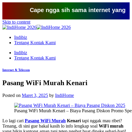
Cape ngga sih sama internet yang lemot? c
Skip to content
Indibiz
Tentang Kontak Kami
Indibiz
Tentang Kontak Kami
Internet & Telecom
Pasang WiFi Murah Kenari
Posted on
Maret 3, 2025
by
IndiHome
Pasang WiFi Murah Kenari – Biaya Pasang Diskon Promo Spes
Lo lagi cari
Pasang WiFi Murah
Kenari
tapi nggak mau ribet?
Tenang, di sini gue bakal kasih lo info lengkap soal
WiFi murah
yang bikin kantong aman tapi tetep ngebut buat dipake sehari-hari!