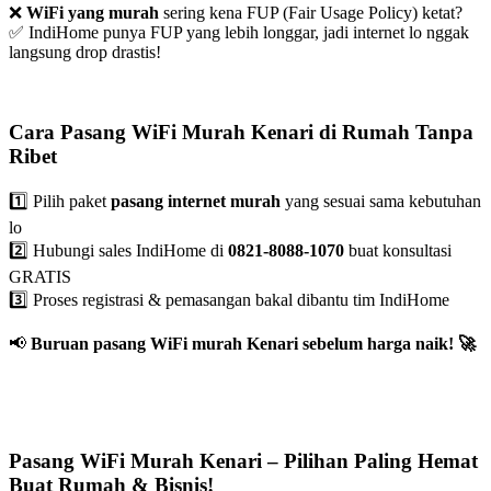
❌
WiFi yang murah
sering kena FUP (Fair Usage Policy) ketat?
✅ IndiHome punya FUP yang lebih longgar, jadi internet lo nggak
langsung drop drastis!
Cara Pasang WiFi Murah Kenari di Rumah Tanpa
Ribet
1️⃣ Pilih paket
pasang internet murah
yang sesuai sama kebutuhan
lo
2️⃣ Hubungi sales IndiHome di
0821-8088-1070
buat konsultasi
GRATIS
3️⃣ Proses registrasi & pemasangan bakal dibantu tim IndiHome
📢
Buruan pasang WiFi murah Kenari sebelum harga naik!
🚀
Pasang WiFi Murah Kenari – Pilihan Paling Hemat
Buat Rumah & Bisnis!