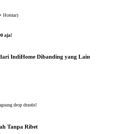
+ Hotstar)
0 aja!
ari IndiHome Dibanding yang Lain
gsung drop drastis!
h Tanpa Ribet