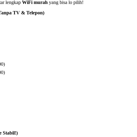
tar lengkap
WiFi murah
yang bisa lo pilih!
Tanpa TV & Telepon)
00)
00)
Stabil!)