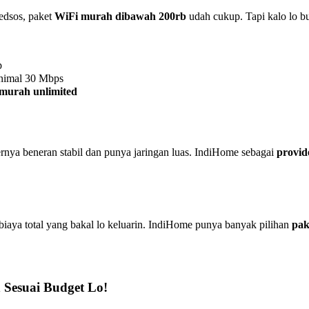
medsos, paket
WiFi murah dibawah 200rb
udah cukup. Tapi kalo lo bu
p
imal 30 Mbps
murah unlimited
ernya beneran stabil dan punya jaringan luas. IndiHome sebagai
provid
 biaya total yang bakal lo keluarin. IndiHome punya banyak pilihan
pak
Sesuai Budget Lo!