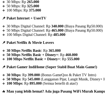
🔹 30 Mbps: Rp
265.000
🔹 50 Mbps: Rp
325.000
🔹 100 Mbps: Rp
375.000
📌 Paket Internet + UseeTV
🔹 30 Mbps Digital Channel: Rp
340.000
(Biaya Pasang Rp50.000)
🔹 50 Mbps Digital Channel: Rp
465.000
(Biaya Pasang Rp50.000)
🔹 100 Mbps Digital Channel: Rp
485.000
📌 Paket Netflix & Movie Lovers
🔹
30 Mbps Netflix Basic
: Rp
365.000
🔹
50 Mbps Netflix Basic + Disney+
: Rp
460.000
🔹
100 Mbps Netflix Basic + Disney+
: Rp
555.000
📌 Paket Gamer IndiHome (Super Stabil Buat Main Game!)
🔹
30 Mbps
: Rp
399.000
(Bonus GameQoo & Paket TV Intro)
🔹
50 Mbps
: Rp
545.000
(Langganan Pijar, Langit Musik, Disney+ H
🔹
100 Mbps
: Rp
895.000
(Semua benefit di atas!)
🔥
Mau yang lebih hemat? Ada juga Pasang WiFi Murah Kampun