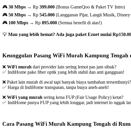
🎮
30 Mbps
→ Rp
399.000
(Bonus GameQoo & Paket TV Intro)
🎮
50 Mbps
→ Rp
545.000
(Langganan Pijar, Langit Musik, Disney
🎮
100 Mbps
→ Rp
895.000
(Semua benefit di atas!)
💡
Mau yang lebih hemat? Ada juga paket Eznet mulai Rp150.00
Keunggulan Pasang WiFi Murah Kampung Tengah d
❌
WiFi murah
dari provider lain sering lemot pas jam sibuk?
✅ IndiHome pake fiber optik yang lebih stabil dan anti gangguan!
❌ Paket lain murah di awal tapi banyak biaya tambahan tersembunyi?
✅ Harga di IndiHome transparan, tanpa biaya aneh-aneh!
❌
WiFi yang murah
sering kena FUP (Fair Usage Policy) ketat?
✅ IndiHome punya FUP yang lebih longgar, jadi internet lo nggak lan
Cara Pasang WiFi Murah Kampung Tengah di Ruma