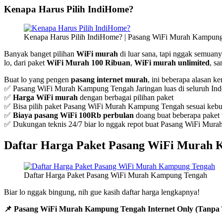
Kenapa Harus Pilih IndiHome?
Kenapa Harus Pilih IndiHome? | Pasang WiFi Murah Kampun
Banyak banget pilihan
WiFi murah
di luar sana, tapi nggak semuanya
lo, dari paket
WiFi Murah 100 Ribuan
,
WiFi murah unlimited
, s
Buat lo yang pengen
pasang internet murah
, ini beberapa alasan k
✅ Pasang WiFi Murah Kampung Tengah Jaringan luas di seluruh Ind
✅
Harga WiFi murah
dengan berbagai pilihan paket
✅ Bisa pilih paket Pasang WiFi Murah Kampung Tengah sesuai kebut
✅
Biaya pasang WiFi 100Rb perbulan
doang buat beberapa paket t
✅ Dukungan teknis 24/7 biar lo nggak repot buat Pasang WiFi Mu
Daftar Harga Paket Pasang WiFi Murah
Daftar Harga Paket Pasang WiFi Murah Kampung Tengah
Biar lo nggak bingung, nih gue kasih daftar harga lengkapnya!
📌 Pasang WiFi Murah Kampung Tengah Internet Only (Tanpa