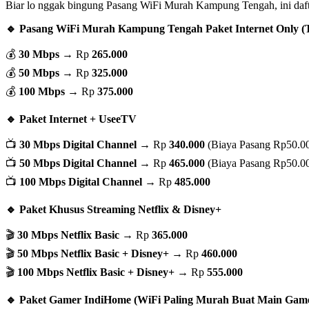
Biar lo nggak bingung Pasang WiFi Murah Kampung Tengah, ini daf
🔹 Pasang WiFi Murah Kampung Tengah Paket Internet Only (
💰
30 Mbps
→ Rp
265.000
💰
50 Mbps
→ Rp
325.000
💰
100 Mbps
→ Rp
375.000
🔹 Paket Internet + UseeTV
📺
30 Mbps Digital Channel
→ Rp
340.000
(Biaya Pasang Rp50.0
📺
50 Mbps Digital Channel
→ Rp
465.000
(Biaya Pasang Rp50.0
📺
100 Mbps Digital Channel
→ Rp
485.000
🔹 Paket Khusus Streaming Netflix & Disney+
🎬
30 Mbps Netflix Basic
→ Rp
365.000
🎬
50 Mbps Netflix Basic + Disney+
→ Rp
460.000
🎬
100 Mbps Netflix Basic + Disney+
→ Rp
555.000
🔹 Paket Gamer IndiHome (WiFi Paling Murah Buat Main Game 