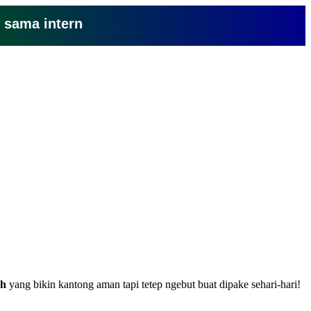
 internet yang lemot? coba pake yang ini, klik
ah
yang bikin kantong aman tapi tetep ngebut buat dipake sehari-hari!