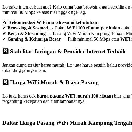
Lo pake internet buat apa? Kalo cuma buat browsing atau scrolling 
minimal 30 Mbps ke atas biar nggak nge-lag.
🔥
Rekomendasi WiFi murah sesuai kebutuhan:
✔
Browsing & Sosmed
→ Paket
WiFi 100 ribuan per bulan
cuku
✔
Kerja & Streaming
→ Pasang WiFi Murah Kampung Tengah Min
✔
Gaming & Keluarga Besar
→ Pilih minimal 50 Mbps atau
WiFi 
2️⃣ Stabilitas Jaringan & Provider Internet Terbaik
Jangan cuma tergiur harga murah! Lo juga harus pastiin kalau provid
dibanding jaringan lain.
3️⃣ Harga WiFi Murah & Biaya Pasang
Lo juga harus cek
harga pasang WiFi murah 100 ribuan
biar tahu
tergantung kecepatan dan fitur tambahannya.
Daftar Harga Pasang WiFi Murah Kampung Tengah 