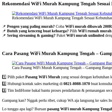
Rekomendasi WiFi Murah Kampung Tengah Sesuai
Rekomendasi WiFi Murah Kampung Tengah Sesuai Kebutuhan
📌
Pengen yang paling murah?
Coba
WiFi murah dibawah 200
📌
Butuh yang kenceng buat keluarga?
Pilih
WiFi rumah murah
📌
Sering streaming & gaming?
Paket
WiFi murah unlimited
deng
Cara Pasang WiFi Murah Kampung Tengah – Gamp
Cara Pasang WiFi Murah Kampung Tengah – Gampang Banget
1️⃣ Pilih paket
Pasang WiFi Murah
yang sesuai dengan kebutuhan l
2️⃣ Hubungi kontak sales marketing di
0821-8088-1070
buat konsult
3️⃣ Tim IndiHome bakal bantu proses pendaftaran & pemasangan sec
Gampang kan? Nggak perlu ribet, cukup WA aja langsung ke sales 
Lo tunggu apa lagi? Buruan
pasang WiFi murah Kampung Tenga