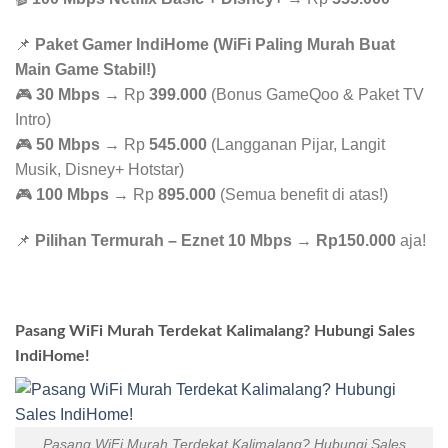
📌
Paket Gamer IndiHome (WiFi Paling Murah Buat
Main Game Stabil!)
🎮
30 Mbps
→ Rp
399.000
(Bonus GameQoo & Paket TV
Intro)
🎮
50 Mbps
→ Rp
545.000
(Langganan Pijar, Langit
Musik, Disney+ Hotstar)
🎮
100 Mbps
→ Rp
895.000
(Semua benefit di atas!)
📌
Pilihan Termurah – Eznet 10 Mbps
→
Rp150.000
aja!
Pasang WiFi Murah Terdekat Kalimalang? Hubungi Sales
IndiHome!
Pasang WiFi Murah Terdekat Kalimalang? Hubungi Sales