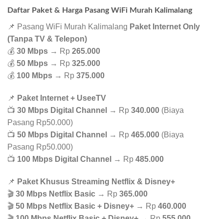
Daftar Paket & Harga Pasang WiFi Murah Kalimalang
📌 Pasang WiFi Murah Kalimalang
Paket Internet Only
(Tanpa TV & Telepon)
💰
30 Mbps
→ Rp
265.000
💰
50 Mbps
→ Rp
325.000
💰
100 Mbps
→ Rp
375.000
📌
Paket Internet + UseeTV
📺
30 Mbps Digital Channel
→ Rp
340.000
(Biaya
Pasang Rp50.000)
📺
50 Mbps Digital Channel
→ Rp
465.000
(Biaya
Pasang Rp50.000)
📺
100 Mbps Digital Channel
→ Rp
485.000
📌
Paket Khusus Streaming Netflix & Disney+
🎬
30 Mbps Netflix Basic
→ Rp
365.000
🎬
50 Mbps Netflix Basic + Disney+
→ Rp
460.000
🎬
100 Mbps Netflix Basic + Disney+
→ Rp
555.000