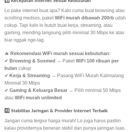
1️⃣ Kecepatan Internet Sesuai Kebutuhan
Lo pake internet buat apa? Kalo cuma buat browsing atau
scrolling medsos, paket
WiFi murah dibawah 200rb
udah
cukup. Tapi kalo lo butuh buat kerja, streaming, atau
gaming, mending langsung pilih minimal 30 Mbps ke atas
biar nggak nge-lag.
🔥
Rekomendasi WiFi murah sesuai kebutuhan:
✔
Browsing & Sosmed
→ Paket
WiFi 100 ribuan per
bulan
cukup
✔
Kerja & Streaming
→ Pasang WiFi Murah Kalimalang
Minimal 30 Mbps
✔
Gaming & Keluarga Besar
→ Pilih minimal 50 Mbps
atau
WiFi murah unlimited
2️⃣ Stabilitas Jaringan & Provider Internet Terbaik
Jangan cuma tergiur harga murah! Lo juga harus pastiin
kalau providernya beneran stabil dan punya jaringan luas.