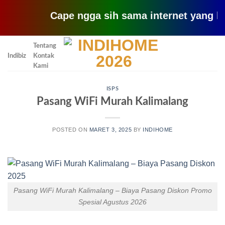
Cape ngga sih sama internet yang lemot? 
Skip
Tentang
to
Indibiz
Kontak
content
Kami
ISPS
Pasang WiFi Murah Kalimalang
POSTED ON
MARET 3, 2025
BY
INDIHOME
Pasang WiFi Murah Kalimalang – Biaya Pasang Diskon Promo
Spesial Agustus 2026