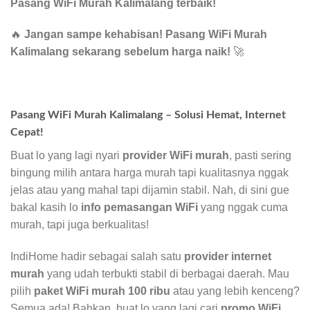
Pasang WiFi Murah Kalimalang terbaik!
🔥
Jangan sampe kehabisan! Pasang WiFi Murah
Kalimalang sekarang sebelum harga naik!
🚀
Pasang WiFi Murah Kalimalang – Solusi Hemat, Internet
Cepat!
Buat lo yang lagi nyari
provider WiFi murah
, pasti sering
bingung milih antara harga murah tapi kualitasnya nggak
jelas atau yang mahal tapi dijamin stabil. Nah, di sini gue
bakal kasih lo
info pemasangan WiFi
yang nggak cuma
murah, tapi juga berkualitas!
IndiHome hadir sebagai salah satu
provider internet
murah
yang udah terbukti stabil di berbagai daerah. Mau
pilih
paket WiFi murah 100 ribu
atau yang lebih kenceng?
Semua ada! Bahkan, buat lo yang lagi cari
promo WiFi