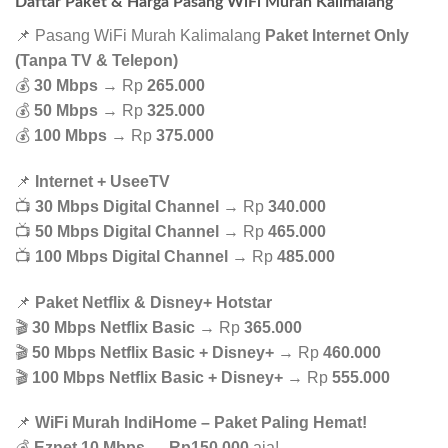
Daftar Paket & Harga Pasang WiFi Murah Kalimalang
📌 Pasang WiFi Murah Kalimalang
Paket Internet Only
(Tanpa TV & Telepon)
💰
30 Mbps
→ Rp
265.000
💰
50 Mbps
→ Rp
325.000
💰
100 Mbps
→ Rp
375.000
📌
Internet + UseeTV
📺
30 Mbps Digital Channel
→ Rp
340.000
📺
50 Mbps Digital Channel
→ Rp
465.000
📺
100 Mbps Digital Channel
→ Rp
485.000
📌
Paket Netflix & Disney+ Hotstar
🎬
30 Mbps Netflix Basic
→ Rp
365.000
🎬
50 Mbps Netflix Basic + Disney+
→ Rp
460.000
🎬
100 Mbps Netflix Basic + Disney+
→ Rp
555.000
📌
WiFi Murah IndiHome – Paket Paling Hemat!
💰
Eznet 10 Mbps
→
Rp150.000
aja!