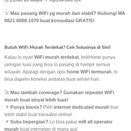
💡
Mau pasang WiFi yg murah dan stabil? Hubungi WA
0821-8088-1070 buat konsultasi GRATIS!
Butuh WiFi Murah Terdekat? Cek Solusinya di Sini!
Kalau lo nyari
WiFi murah terdekat
, IndiHome punya
jaringan luas yang bisa lo pasang di hampir semua
wilayah. Apalagi dengan opsi
home WiFi termurah
, lo
bisa dapetin koneksi andalan buat sehari-hari.
🚀
Mau tambah coverage? Gunakan repeater WiFi
murah buat sinyal lebih luas!
📌
Punya bisnis?
Pilih
internet dedicated murah
biar
lebih stabil buat transaksi online!
📌
Suka bepergian?
Lo bisa pakai
mifi all operator
murah
buat internetan di mana aja!