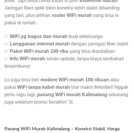
jelek. Tapi beda cerita kalau lo pilih
IndiHome murah
!
Jaringan fiber optik bikin koneksi lebih stabil dibanding
yang lain, plus pilihan
router WiFi murah
yang bisa lo
pakai di rumah.
✅
WiFi yg bagus dan murah
buat sekeluarga
✅
Langganan internet murah
dengan jaringan fiber stabil
✅
Paket WiFi murah 100 ribu
yang bisa diandalkan
✅
Info WiFi murah
selalu update, tanpa biaya tambahan
tersembunyi
Lo juga bisa beli
modem WiFi murah 100 ribuan
atau
pakai
WiFi tanpa kabel murah
biar makin fleksibel! Nggak
perlu ragu lagi,
pasang WiFi murah Kalimalang
sekarang
juga sebelum promo berakhir! 🚀
Pasang WiFi Murah Kalimalang – Koneksi Stabil, Harga