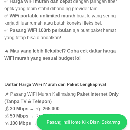
✅
Harga WiFi murah dan cepat
dengan jaringan fiber
optik yang lebih stabil dibanding provider lain.
✅
WiFi portable unlimited murah
buat lo yang sering
kerja di luar rumah atau butuh koneksi fleksibel.
✅
Pasang WiFi 100rb perbulan
aja buat paket hemat
yang tetap bisa diandalkan!
🔥
Mau yang lebih fleksibel? Coba cek daftar harga
WiFi murah yang sesuai budget lo!
Daftar Harga WiFi Murah dan Paket Lengkapnya!
📌 Pasang WiFi Murah Kalimalang
Paket Internet Only
(Tanpa TV & Telepon)
💰
30 Mbps
→ Rp
265.000
💰
50 Mbps
→ Rp
325.000
Pasang IndiHome Klik Disini Sekarang
💰
100 Mbps
→ Rp
375.000