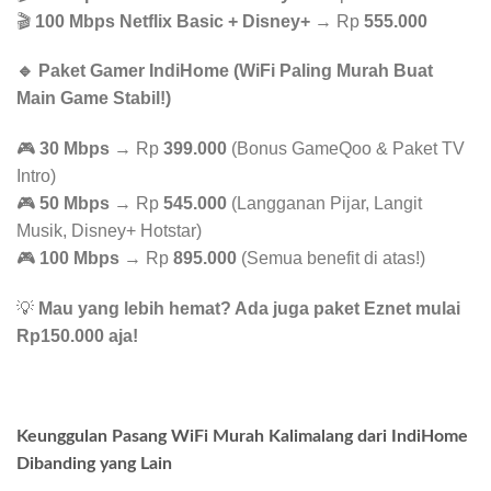
🎬
100 Mbps Netflix Basic + Disney+
→ Rp
555.000
🔹 Paket Gamer IndiHome (WiFi Paling Murah Buat
Main Game Stabil!)
🎮
30 Mbps
→ Rp
399.000
(Bonus GameQoo & Paket TV
Intro)
🎮
50 Mbps
→ Rp
545.000
(Langganan Pijar, Langit
Musik, Disney+ Hotstar)
🎮
100 Mbps
→ Rp
895.000
(Semua benefit di atas!)
💡
Mau yang lebih hemat? Ada juga paket Eznet mulai
Rp150.000 aja!
Keunggulan Pasang WiFi Murah Kalimalang dari IndiHome
Dibanding yang Lain