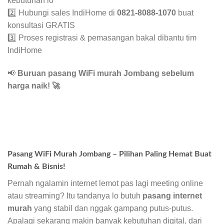
kebutuhan lo
2️⃣ Hubungi sales IndiHome di
0821-8088-1070
buat
konsultasi GRATIS
3️⃣ Proses registrasi & pemasangan bakal dibantu tim
IndiHome
📢
Buruan pasang WiFi murah Jombang sebelum
harga naik!
🚀
Pasang WiFi Murah Jombang – Pilihan Paling Hemat Buat
Rumah & Bisnis!
Pernah ngalamin internet lemot pas lagi meeting online
atau streaming? Itu tandanya lo butuh
pasang internet
murah
yang stabil dan nggak gampang putus-putus.
Apalagi sekarang makin banyak kebutuhan digital, dari