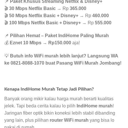
📌
Paket Khusus Streaming Netflix & Disney+
🎬
30 Mbps Netflix Basic
→ Rp
365.000
🎬
50 Mbps Netflix Basic + Disney+
→ Rp
460.000
🎬
100 Mbps Netflix Basic + Disney+
→ Rp
555.000
📌
Pilihan Hemat – Paket IndiHome Paling Murah
💰
Eznet 10 Mbps
→
Rp150.000
aja!
💡
Butuh info WiFi murah lebih lanjut? Langsung WA
ke 0821-8088-1070 buat Pasang WiFi Murah Jombang!
Kenapa IndiHome Murah Tetap Jadi Pilihan?
Banyak orang mikir kalau harga murah berarti kualitas
jelek. Tapi beda cerita kalau lo pilih
IndiHome murah
!
Jaringan fiber optik bikin koneksi lebih stabil dibanding
yang lain, plus pilihan
router WiFi murah
yang bisa lo
pakai di rumah.