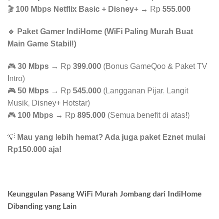
🎬
100 Mbps Netflix Basic + Disney+
→ Rp
555.000
🔹 Paket Gamer IndiHome (WiFi Paling Murah Buat
Main Game Stabil!)
🎮
30 Mbps
→ Rp
399.000
(Bonus GameQoo & Paket TV
Intro)
🎮
50 Mbps
→ Rp
545.000
(Langganan Pijar, Langit
Musik, Disney+ Hotstar)
🎮
100 Mbps
→ Rp
895.000
(Semua benefit di atas!)
💡
Mau yang lebih hemat? Ada juga paket Eznet mulai
Rp150.000 aja!
Keunggulan Pasang WiFi Murah Jombang dari IndiHome
Dibanding yang Lain