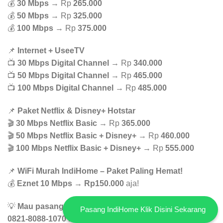
💰
30 Mbps
→ Rp
265.000
💰
50 Mbps
→ Rp
325.000
💰
100 Mbps
→ Rp
375.000
📌
Internet + UseeTV
📺
30 Mbps Digital Channel
→ Rp
340.000
📺
50 Mbps Digital Channel
→ Rp
465.000
📺
100 Mbps Digital Channel
→ Rp
485.000
📌
Paket Netflix & Disney+ Hotstar
🎬
30 Mbps Netflix Basic
→ Rp
365.000
🎬
50 Mbps Netflix Basic + Disney+
→ Rp
460.000
🎬
100 Mbps Netflix Basic + Disney+
→ Rp
555.000
📌
WiFi Murah IndiHome – Paket Paling Hemat!
💰
Eznet 10 Mbps
→
Rp150.000
aja!
💡
Mau pasang WiFi yg murah dan stabil? Hubungi WA
Pasang IndiHome Klik Disini Sekarang
0821-8088-1070 buat konsultasi GRATIS!