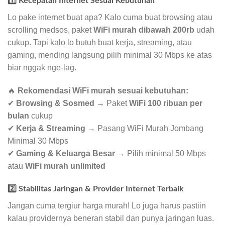
1️⃣ Kecepatan Internet Sesuai Kebutuhan
Lo pake internet buat apa? Kalo cuma buat browsing atau
scrolling medsos, paket
WiFi murah dibawah 200rb
udah
cukup. Tapi kalo lo butuh buat kerja, streaming, atau
gaming, mending langsung pilih minimal 30 Mbps ke atas
biar nggak nge-lag.
🔥
Rekomendasi WiFi murah sesuai kebutuhan:
✔
Browsing & Sosmed
→ Paket
WiFi 100 ribuan per
bulan
cukup
✔
Kerja & Streaming
→ Pasang WiFi Murah Jombang
Minimal 30 Mbps
✔
Gaming & Keluarga Besar
→ Pilih minimal 50 Mbps
atau
WiFi murah unlimited
2️⃣ Stabilitas Jaringan & Provider Internet Terbaik
Jangan cuma tergiur harga murah! Lo juga harus pastiin
kalau providernya beneran stabil dan punya jaringan luas.