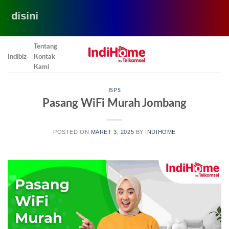
C
Skip
Tentang
to
Indibiz
Kontak
content
Kami
ISPS
Pasang WiFi Murah Jombang
POSTED ON
MARET 3, 2025
BY
INDIHOME