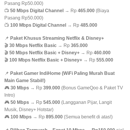
Pasang Rp50.000)
📺
50 Mbps Digital Channel
→ Rp
465.000
(Biaya
Pasang Rp50.000)
📺
100 Mbps Digital Channel
→ Rp
485.000
📌
Paket Khusus Streaming Netflix & Disney+
🎬
30 Mbps Netflix Basic
→ Rp
365.000
🎬
50 Mbps Netflix Basic + Disney+
→ Rp
460.000
🎬
100 Mbps Netflix Basic + Disney+
→ Rp
555.000
📌
Paket Gamer IndiHome (WiFi Paling Murah Buat
Main Game Stabil!)
🎮
30 Mbps
→ Rp
399.000
(Bonus GameQoo & Paket TV
Intro)
🎮
50 Mbps
→ Rp
545.000
(Langganan Pijar, Langit
Musik, Disney+ Hotstar)
🎮
100 Mbps
→ Rp
895.000
(Semua benefit di atas!)