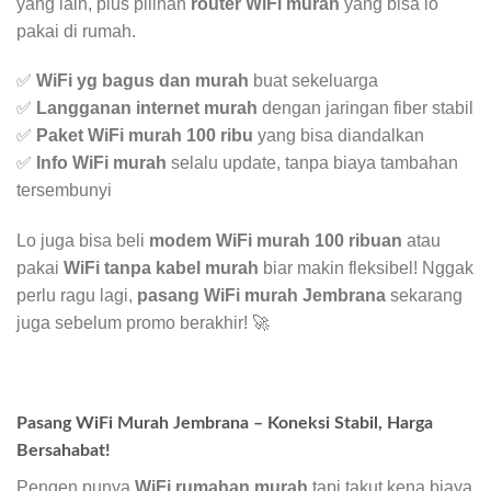
yang lain, plus pilihan
router WiFi murah
yang bisa lo
pakai di rumah.
✅
WiFi yg bagus dan murah
buat sekeluarga
✅
Langganan internet murah
dengan jaringan fiber stabil
✅
Paket WiFi murah 100 ribu
yang bisa diandalkan
✅
Info WiFi murah
selalu update, tanpa biaya tambahan
tersembunyi
Lo juga bisa beli
modem WiFi murah 100 ribuan
atau
pakai
WiFi tanpa kabel murah
biar makin fleksibel! Nggak
perlu ragu lagi,
pasang WiFi murah Jembrana
sekarang
juga sebelum promo berakhir! 🚀
Pasang WiFi Murah Jembrana – Koneksi Stabil, Harga
Bersahabat!
Pengen punya
WiFi rumahan murah
tapi takut kena biaya