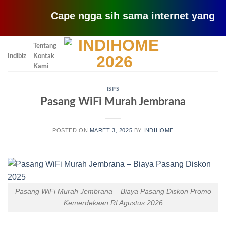
Cape ngga sih sama internet yang lemot? 
Skip
Tentang
to
Indibiz
Kontak
content
Kami
ISPS
Pasang WiFi Murah Jembrana
POSTED ON
MARET 3, 2025
BY
INDIHOME
Pasang WiFi Murah Jembrana – Biaya Pasang Diskon Promo
Kemerdekaan RI Agustus 2026