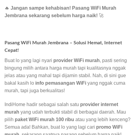
🔥
Jangan sampe kehabisan! Pasang WiFi Murah
Jembrana sekarang sebelum harga naik!
🚀
Pasang WiFi Murah Jembrana – Solusi Hemat, Internet
Cepat!
Buat lo yang lagi nyari
provider WiFi murah
, pasti sering
bingung milih antara harga murah tapi kualitasnya nggak
jelas atau yang mahal tapi dijamin stabil. Nah, di sini gue
bakal kasih lo
info pemasangan WiFi
yang nggak cuma
murah, tapi juga berkualitas!
IndiHome hadir sebagai salah satu
provider internet
murah
yang udah terbukti stabil di berbagai daerah. Mau
pilih
paket WiFi murah 100 ribu
atau yang lebih kenceng?
Semua ada! Bahkan, buat lo yang lagi cari
promo WiFi
murah
, sekarang saatnya pasang sebelum harga naik!