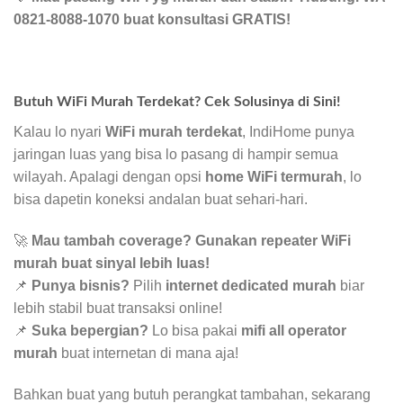
0821-8088-1070 buat konsultasi GRATIS!
Butuh WiFi Murah Terdekat? Cek Solusinya di Sini!
Kalau lo nyari
WiFi murah terdekat
, IndiHome punya
jaringan luas yang bisa lo pasang di hampir semua
wilayah. Apalagi dengan opsi
home WiFi termurah
, lo
bisa dapetin koneksi andalan buat sehari-hari.
🚀
Mau tambah coverage? Gunakan repeater WiFi
murah buat sinyal lebih luas!
📌
Punya bisnis?
Pilih
internet dedicated murah
biar
lebih stabil buat transaksi online!
📌
Suka bepergian?
Lo bisa pakai
mifi all operator
murah
buat internetan di mana aja!
Bahkan buat yang butuh perangkat tambahan, sekarang