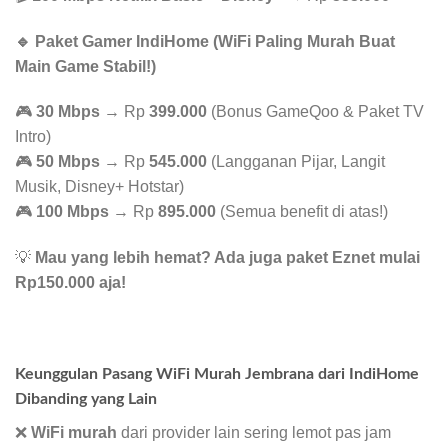
🔹 Paket Gamer IndiHome (WiFi Paling Murah Buat
Main Game Stabil!)
🎮
30 Mbps
→ Rp
399.000
(Bonus GameQoo & Paket TV
Intro)
🎮
50 Mbps
→ Rp
545.000
(Langganan Pijar, Langit
Musik, Disney+ Hotstar)
🎮
100 Mbps
→ Rp
895.000
(Semua benefit di atas!)
💡
Mau yang lebih hemat? Ada juga paket Eznet mulai
Rp150.000 aja!
Keunggulan Pasang WiFi Murah Jembrana dari IndiHome
Dibanding yang Lain
❌
WiFi murah
dari provider lain sering lemot pas jam