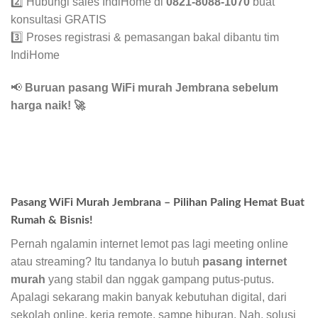
2️⃣ Hubungi sales IndiHome di
0821-8088-1070
buat
konsultasi GRATIS
3️⃣ Proses registrasi & pemasangan bakal dibantu tim
IndiHome
📢
Buruan pasang WiFi murah Jembrana sebelum
harga naik!
🚀
Pasang WiFi Murah Jembrana – Pilihan Paling Hemat Buat
Rumah & Bisnis!
Pernah ngalamin internet lemot pas lagi meeting online
atau streaming? Itu tandanya lo butuh
pasang internet
murah
yang stabil dan nggak gampang putus-putus.
Apalagi sekarang makin banyak kebutuhan digital, dari
sekolah online, kerja remote, sampe hiburan. Nah, solusi