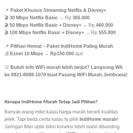
📌
Paket Khusus Streaming Netflix & Disney+
🎬
30 Mbps Netflix Basic
→ Rp
365.000
🎬
50 Mbps Netflix Basic + Disney+
→ Rp
460.000
🎬
100 Mbps Netflix Basic + Disney+
→ Rp
555.000
📌
Pilihan Hemat – Paket IndiHome Paling Murah
💰
Eznet 10 Mbps
→
Rp150.000
aja!
💡
Butuh info WiFi murah lebih lanjut? Langsung WA
ke 0821-8088-1070 buat Pasang WiFi Murah Jembrana!
Kenapa IndiHome Murah Tetap Jadi Pilihan?
Banyak orang mikir kalau harga murah berarti kualitas
jelek. Tapi beda cerita kalau lo pilih
IndiHome murah
!
Jaringan fiber optik bikin koneksi lebih stabil dibanding