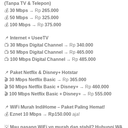
(Tanpa TV & Telepon)
💰
30 Mbps
→ Rp
265.000
💰
50 Mbps
→ Rp
325.000
💰
100 Mbps
→ Rp
375.000
📌
Internet + UseeTV
📺
30 Mbps Digital Channel
→ Rp
340.000
📺
50 Mbps Digital Channel
→ Rp
465.000
📺
100 Mbps Digital Channel
→ Rp
485.000
📌
Paket Netflix & Disney+ Hotstar
🎬
30 Mbps Netflix Basic
→ Rp
365.000
🎬
50 Mbps Netflix Basic + Disney+
→ Rp
460.000
🎬
100 Mbps Netflix Basic + Disney+
→ Rp
555.000
📌
WiFi Murah IndiHome – Paket Paling Hemat!
💰
Eznet 10 Mbps
→
Rp150.000
aja!
💡
Mau pasang WiFi yg murah dan stabil? Hubungi WA