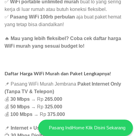
✅
WiFi portable unlimited murah
buat lo yang sering
kerja di luar rumah atau butuh koneksi fleksibel.
✅
Pasang WiFi 100rb perbulan
aja buat paket hemat
yang tetap bisa diandalkan!
🔥
Mau yang lebih fleksibel? Coba cek daftar harga
WiFi murah yang sesuai budget lo!
Daftar Harga WiFi Murah dan Paket Lengkapnya!
📌 Pasang WiFi Murah Jembrana
Paket Internet Only
(Tanpa TV & Telepon)
💰
30 Mbps
→ Rp
265.000
💰
50 Mbps
→ Rp
325.000
💰
100 Mbps
→ Rp
375.000
Pasang IndiHome Klik Disini Sekarang
📌
Internet + UseeTV
📺
30 Mbps Digital Channel
→ Rp
340.000