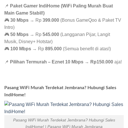
📌
Paket Gamer IndiHome (WiFi Paling Murah Buat
Main Game Stabil!)
🎮
30 Mbps
→ Rp
399.000
(Bonus GameQoo & Paket TV
Intro)
🎮
50 Mbps
→ Rp
545.000
(Langganan Pijar, Langit
Musik, Disney+ Hotstar)
🎮
100 Mbps
→ Rp
895.000
(Semua benefit di atas!)
📌
Pilihan Termurah – Eznet 10 Mbps
→
Rp150.000
aja!
Pasang WiFi Murah Terdekat Jembrana? Hubungi Sales
IndiHome!
Pasang WiFi Murah Terdekat Jembrana? Hubungi Sales
IndiHome! | Pasang WiFi Murah Jembrana