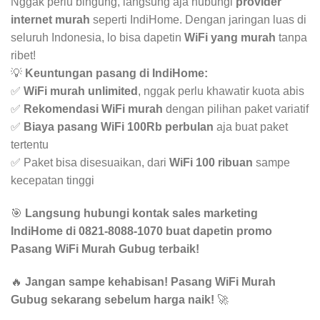
Nggak perlu bingung, langsung aja hubungi
provider
internet murah
seperti IndiHome. Dengan jaringan luas di
seluruh Indonesia, lo bisa dapetin
WiFi yang murah
tanpa
ribet!
💡
Keuntungan pasang di IndiHome:
✅
WiFi murah unlimited
, nggak perlu khawatir kuota abis
✅
Rekomendasi WiFi murah
dengan pilihan paket variatif
✅
Biaya pasang WiFi 100Rb perbulan
aja buat paket
tertentu
✅ Paket bisa disesuaikan, dari
WiFi 100 ribuan
sampe
kecepatan tinggi
🎯
Langsung hubungi kontak sales marketing
IndiHome di 0821-8088-1070 buat dapetin promo
Pasang WiFi Murah Gubug terbaik!
🔥
Jangan sampe kehabisan! Pasang WiFi Murah
Gubug sekarang sebelum harga naik!
🚀