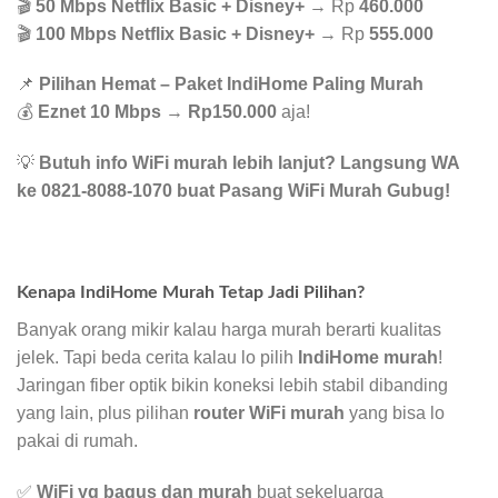
🎬
50 Mbps Netflix Basic + Disney+
→ Rp
460.000
🎬
100 Mbps Netflix Basic + Disney+
→ Rp
555.000
📌
Pilihan Hemat – Paket IndiHome Paling Murah
💰
Eznet 10 Mbps
→
Rp150.000
aja!
💡
Butuh info WiFi murah lebih lanjut? Langsung WA
ke 0821-8088-1070 buat Pasang WiFi Murah Gubug!
Kenapa IndiHome Murah Tetap Jadi Pilihan?
Banyak orang mikir kalau harga murah berarti kualitas
jelek. Tapi beda cerita kalau lo pilih
IndiHome murah
!
Jaringan fiber optik bikin koneksi lebih stabil dibanding
yang lain, plus pilihan
router WiFi murah
yang bisa lo
pakai di rumah.
✅
WiFi yg bagus dan murah
buat sekeluarga