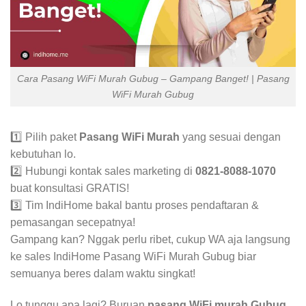
Cara Pasang WiFi Murah Gubug – Gampang Banget! | Pasang
WiFi Murah Gubug
1️⃣ Pilih paket
Pasang WiFi Murah
yang sesuai dengan
kebutuhan lo.
2️⃣ Hubungi kontak sales marketing di
0821-8088-1070
buat konsultasi GRATIS!
3️⃣ Tim IndiHome bakal bantu proses pendaftaran &
pemasangan secepatnya!
Gampang kan? Nggak perlu ribet, cukup WA aja langsung
ke sales IndiHome Pasang WiFi Murah Gubug biar
semuanya beres dalam waktu singkat!
Lo tunggu apa lagi? Buruan
pasang WiFi murah Gubug