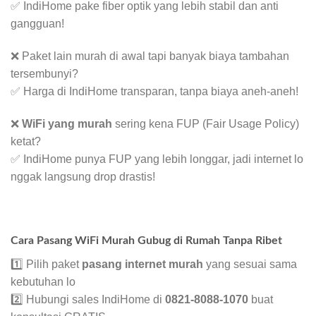
✅ IndiHome pake fiber optik yang lebih stabil dan anti
gangguan!
❌ Paket lain murah di awal tapi banyak biaya tambahan
tersembunyi?
✅ Harga di IndiHome transparan, tanpa biaya aneh-aneh!
❌
WiFi yang murah
sering kena FUP (Fair Usage Policy)
ketat?
✅ IndiHome punya FUP yang lebih longgar, jadi internet lo
nggak langsung drop drastis!
Cara Pasang WiFi Murah Gubug di Rumah Tanpa Ribet
1️⃣ Pilih paket
pasang internet murah
yang sesuai sama
kebutuhan lo
2️⃣ Hubungi sales IndiHome di
0821-8088-1070
buat