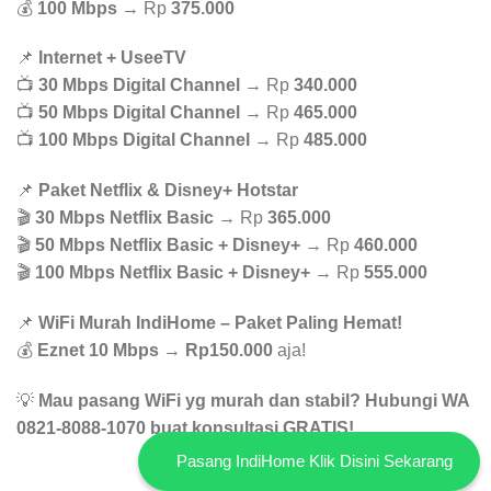
💰
100 Mbps
→ Rp
375.000
📌
Internet + UseeTV
📺
30 Mbps Digital Channel
→ Rp
340.000
📺
50 Mbps Digital Channel
→ Rp
465.000
📺
100 Mbps Digital Channel
→ Rp
485.000
📌
Paket Netflix & Disney+ Hotstar
🎬
30 Mbps Netflix Basic
→ Rp
365.000
🎬
50 Mbps Netflix Basic + Disney+
→ Rp
460.000
🎬
100 Mbps Netflix Basic + Disney+
→ Rp
555.000
📌
WiFi Murah IndiHome – Paket Paling Hemat!
💰
Eznet 10 Mbps
→
Rp150.000
aja!
💡
Mau pasang WiFi yg murah dan stabil? Hubungi WA
0821-8088-1070 buat konsultasi GRATIS!
Pasang IndiHome Klik Disini Sekarang