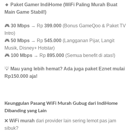
🔹 Paket Gamer IndiHome (WiFi Paling Murah Buat
Main Game Stabil!)
🎮
30 Mbps
→ Rp
399.000
(Bonus GameQoo & Paket TV
Intro)
🎮
50 Mbps
→ Rp
545.000
(Langganan Pijar, Langit
Musik, Disney+ Hotstar)
🎮
100 Mbps
→ Rp
895.000
(Semua benefit di atas!)
💡
Mau yang lebih hemat? Ada juga paket Eznet mulai
Rp150.000 aja!
Keunggulan Pasang WiFi Murah Gubug dari IndiHome
Dibanding yang Lain
❌
WiFi murah
dari provider lain sering lemot pas jam
sibuk?