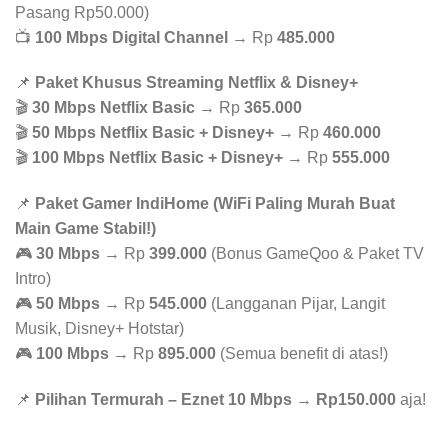
Pasang Rp50.000)
📺
100 Mbps Digital Channel
→ Rp
485.000
📌
Paket Khusus Streaming Netflix & Disney+
🎬
30 Mbps Netflix Basic
→ Rp
365.000
🎬
50 Mbps Netflix Basic + Disney+
→ Rp
460.000
🎬
100 Mbps Netflix Basic + Disney+
→ Rp
555.000
📌
Paket Gamer IndiHome (WiFi Paling Murah Buat
Main Game Stabil!)
🎮
30 Mbps
→ Rp
399.000
(Bonus GameQoo & Paket TV
Intro)
🎮
50 Mbps
→ Rp
545.000
(Langganan Pijar, Langit
Musik, Disney+ Hotstar)
🎮
100 Mbps
→ Rp
895.000
(Semua benefit di atas!)
📌
Pilihan Termurah – Eznet 10 Mbps
→
Rp150.000
aja!