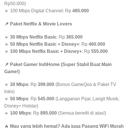
Rp50.000)
🔹 100 Mbps Digital Channel: Rp
485.000
📌 Paket Netflix & Movie Lovers
🔹
30 Mbps Netflix Basic
: Rp
365.000
🔹
50 Mbps Netflix Basic + Disney+
: Rp
460.000
🔹
100 Mbps Netflix Basic + Disney+
: Rp
555.000
📌 Paket Gamer IndiHome (Super Stabil Buat Main
Game!)
🔹
30 Mbps
: Rp
399.000
(Bonus GameQoo & Paket TV
Intro)
🔹
50 Mbps
: Rp
545.000
(Langganan Pijar, Langit Musik,
Disney+ Hotstar)
🔹
100 Mbps
: Rp
895.000
(Semua benefit di atas!)
🔥
Mau yang lebih hemat? Ada juga Pasang WiFi Murah