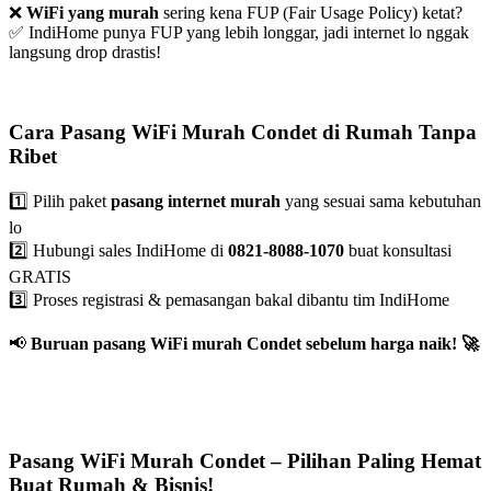
❌
WiFi yang murah
sering kena FUP (Fair Usage Policy) ketat?
✅ IndiHome punya FUP yang lebih longgar, jadi internet lo nggak
langsung drop drastis!
Cara Pasang WiFi Murah Condet di Rumah Tanpa
Ribet
1️⃣ Pilih paket
pasang internet murah
yang sesuai sama kebutuhan
lo
2️⃣ Hubungi sales IndiHome di
0821-8088-1070
buat konsultasi
GRATIS
3️⃣ Proses registrasi & pemasangan bakal dibantu tim IndiHome
📢
Buruan pasang WiFi murah Condet sebelum harga naik!
🚀
Pasang WiFi Murah Condet – Pilihan Paling Hemat
Buat Rumah & Bisnis!