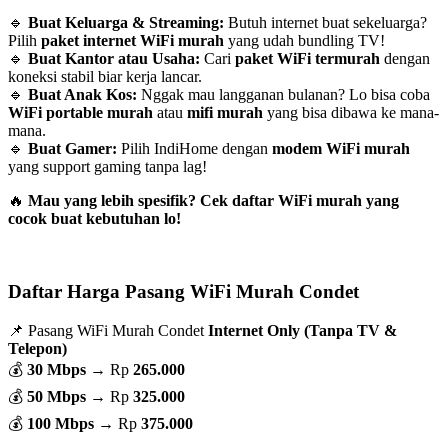
🔹
Buat Keluarga & Streaming:
Butuh internet buat sekeluarga?
Pilih
paket internet WiFi murah
yang udah bundling TV!
🔹
Buat Kantor atau Usaha:
Cari
paket WiFi termurah
dengan
koneksi stabil biar kerja lancar.
🔹
Buat Anak Kos:
Nggak mau langganan bulanan? Lo bisa coba
WiFi portable murah
atau
mifi murah
yang bisa dibawa ke mana-
mana.
🔹
Buat Gamer:
Pilih IndiHome dengan
modem WiFi murah
yang support gaming tanpa lag!
🔥
Mau yang lebih spesifik? Cek daftar WiFi murah yang
cocok buat kebutuhan lo!
Daftar Harga Pasang WiFi Murah Condet
📌 Pasang WiFi Murah Condet
Internet Only (Tanpa TV &
Telepon)
💰
30 Mbps
→ Rp
265.000
💰
50 Mbps
→ Rp
325.000
💰
100 Mbps
→ Rp
375.000