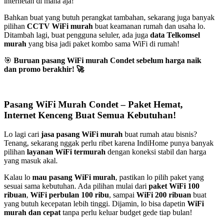
internetan di mana aja!
Bahkan buat yang butuh perangkat tambahan, sekarang juga banyak
pilihan
CCTV WiFi murah
buat keamanan rumah dan usaha lo.
Ditambah lagi, buat pengguna seluler, ada juga
data Telkomsel
murah
yang bisa jadi paket kombo sama WiFi di rumah!
🎯
Buruan pasang WiFi murah Condet sebelum harga naik
dan promo berakhir!
🚀
Pasang WiFi Murah Condet – Paket Hemat,
Internet Kenceng Buat Semua Kebutuhan!
Lo lagi cari
jasa pasang WiFi murah
buat rumah atau bisnis?
Tenang, sekarang nggak perlu ribet karena IndiHome punya banyak
pilihan
layanan WiFi termurah
dengan koneksi stabil dan harga
yang masuk akal.
Kalau lo
mau pasang WiFi murah
, pastikan lo pilih paket yang
sesuai sama kebutuhan. Ada pilihan mulai dari
paket WiFi 100
ribuan
,
WiFi perbulan 100 ribu
, sampai
WiFi 200 ribuan
buat
yang butuh kecepatan lebih tinggi. Dijamin, lo bisa dapetin
WiFi
murah dan cepat
tanpa perlu keluar budget gede tiap bulan!