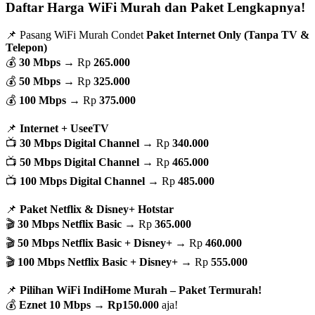
Daftar Harga WiFi Murah dan Paket Lengkapnya!
📌 Pasang WiFi Murah Condet
Paket Internet Only (Tanpa TV &
Telepon)
💰
30 Mbps
→ Rp
265.000
💰
50 Mbps
→ Rp
325.000
💰
100 Mbps
→ Rp
375.000
📌
Internet + UseeTV
📺
30 Mbps Digital Channel
→ Rp
340.000
📺
50 Mbps Digital Channel
→ Rp
465.000
📺
100 Mbps Digital Channel
→ Rp
485.000
📌
Paket Netflix & Disney+ Hotstar
🎬
30 Mbps Netflix Basic
→ Rp
365.000
🎬
50 Mbps Netflix Basic + Disney+
→ Rp
460.000
🎬
100 Mbps Netflix Basic + Disney+
→ Rp
555.000
📌
Pilihan WiFi IndiHome Murah – Paket Termurah!
💰
Eznet 10 Mbps
→
Rp150.000
aja!