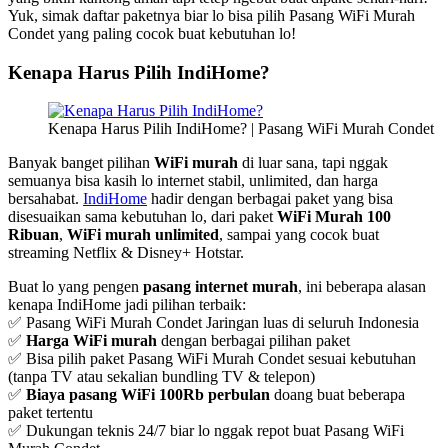
Yuk, simak daftar paketnya biar lo bisa pilih Pasang WiFi Murah
Condet yang paling cocok buat kebutuhan lo!
Kenapa Harus Pilih IndiHome?
Kenapa Harus Pilih IndiHome? | Pasang WiFi Murah Condet
Banyak banget pilihan
WiFi murah
di luar sana, tapi nggak
semuanya bisa kasih lo internet stabil, unlimited, dan harga
bersahabat.
IndiHome
hadir dengan berbagai paket yang bisa
disesuaikan sama kebutuhan lo, dari paket
WiFi Murah 100
Ribuan
,
WiFi murah unlimited
, sampai yang cocok buat
streaming Netflix & Disney+ Hotstar.
Buat lo yang pengen
pasang internet murah
, ini beberapa alasan
kenapa IndiHome jadi pilihan terbaik:
✅ Pasang WiFi Murah Condet Jaringan luas di seluruh Indonesia
✅
Harga WiFi murah
dengan berbagai pilihan paket
✅ Bisa pilih paket Pasang WiFi Murah Condet sesuai kebutuhan
(tanpa TV atau sekalian bundling TV & telepon)
✅
Biaya pasang WiFi 100Rb perbulan
doang buat beberapa
paket tertentu
✅ Dukungan teknis 24/7 biar lo nggak repot buat Pasang WiFi