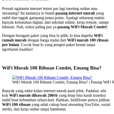
Pernah ngalamin internet lemot pas lagi meeting online atau
streaming? Itu tandanya lo butuh
pasang internet murah
yang
stabil dan nggak gampang putus-putus. Apalagi sekarang makin
banyak kebutuhan digital, dari sekolah online, kerja remote, sampe
hiburan. Nah, solusi paling pas ya
pasang WiFi Murah Condet
!
Dengan beragam paket yang bisa lo pilih, lo bisa dapetin
WiFi
rumah murah
dengan harga mulai dari
WiFi murah 100 ribuan
per bulan
. Cocok buat lo yang pengen paket hemat tanpa
ngorbanin kualitas!
WiFi Murah 100 Ribuan Condet, Emang Bisa?
WiFi Murah 100 Ribuan Condet, Emang Bisa? | Pasang WiFi 
Banyak yang mikir kalau internet murah pasti jelek. Padahal, ada
kok
WiFi murah dibawah 200rb
yang tetap bisa kasih koneksi
stabil buat kebutuhan sehari-hari. Bahkan, IndiHome punya pilihan
WiFi 100 ribuan
yang udah cukup buat streaming YouTube, sosial
media, dan kerja online tanpa hambatan.