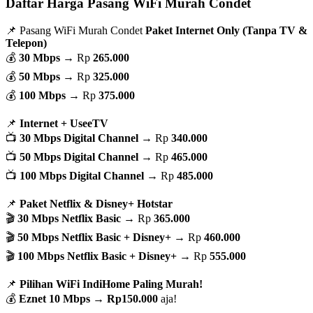
Daftar Harga Pasang WiFi Murah Condet
📌 Pasang WiFi Murah Condet
Paket Internet Only (Tanpa TV &
Telepon)
💰
30 Mbps
→ Rp
265.000
💰
50 Mbps
→ Rp
325.000
💰
100 Mbps
→ Rp
375.000
📌
Internet + UseeTV
📺
30 Mbps Digital Channel
→ Rp
340.000
📺
50 Mbps Digital Channel
→ Rp
465.000
📺
100 Mbps Digital Channel
→ Rp
485.000
📌
Paket Netflix & Disney+ Hotstar
🎬
30 Mbps Netflix Basic
→ Rp
365.000
🎬
50 Mbps Netflix Basic + Disney+
→ Rp
460.000
🎬
100 Mbps Netflix Basic + Disney+
→ Rp
555.000
📌
Pilihan WiFi IndiHome Paling Murah!
💰
Eznet 10 Mbps
→
Rp150.000
aja!