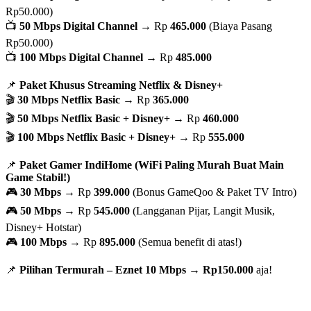
Rp50.000)
📺
50 Mbps Digital Channel
→ Rp
465.000
(Biaya Pasang
Rp50.000)
📺
100 Mbps Digital Channel
→ Rp
485.000
📌
Paket Khusus Streaming Netflix & Disney+
🎬
30 Mbps Netflix Basic
→ Rp
365.000
🎬
50 Mbps Netflix Basic + Disney+
→ Rp
460.000
🎬
100 Mbps Netflix Basic + Disney+
→ Rp
555.000
📌
Paket Gamer IndiHome (WiFi Paling Murah Buat Main
Game Stabil!)
🎮
30 Mbps
→ Rp
399.000
(Bonus GameQoo & Paket TV Intro)
🎮
50 Mbps
→ Rp
545.000
(Langganan Pijar, Langit Musik,
Disney+ Hotstar)
🎮
100 Mbps
→ Rp
895.000
(Semua benefit di atas!)
📌
Pilihan Termurah – Eznet 10 Mbps
→
Rp150.000
aja!