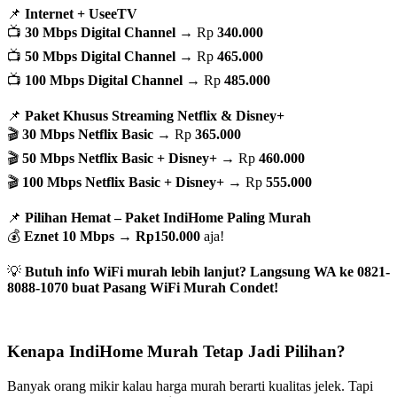
📌
Internet + UseeTV
📺
30 Mbps Digital Channel
→ Rp
340.000
📺
50 Mbps Digital Channel
→ Rp
465.000
📺
100 Mbps Digital Channel
→ Rp
485.000
📌
Paket Khusus Streaming Netflix & Disney+
🎬
30 Mbps Netflix Basic
→ Rp
365.000
🎬
50 Mbps Netflix Basic + Disney+
→ Rp
460.000
🎬
100 Mbps Netflix Basic + Disney+
→ Rp
555.000
📌
Pilihan Hemat – Paket IndiHome Paling Murah
💰
Eznet 10 Mbps
→
Rp150.000
aja!
💡
Butuh info WiFi murah lebih lanjut? Langsung WA ke 0821-
8088-1070 buat Pasang WiFi Murah Condet!
Kenapa IndiHome Murah Tetap Jadi Pilihan?
Banyak orang mikir kalau harga murah berarti kualitas jelek. Tapi