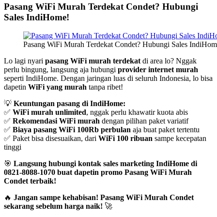
Pasang WiFi Murah Terdekat Condet? Hubungi
Sales IndiHome!
Pasang WiFi Murah Terdekat Condet? Hubungi Sales IndiHom
Lo lagi nyari
pasang WiFi murah terdekat
di area lo? Nggak
perlu bingung, langsung aja hubungi
provider internet murah
seperti IndiHome. Dengan jaringan luas di seluruh Indonesia, lo bisa
dapetin
WiFi yang murah
tanpa ribet!
💡
Keuntungan pasang di IndiHome:
✅
WiFi murah unlimited
, nggak perlu khawatir kuota abis
✅
Rekomendasi WiFi murah
dengan pilihan paket variatif
✅
Biaya pasang WiFi 100Rb perbulan
aja buat paket tertentu
✅ Paket bisa disesuaikan, dari
WiFi 100 ribuan
sampe kecepatan
tinggi
🎯
Langsung hubungi kontak sales marketing IndiHome di
0821-8088-1070 buat dapetin promo Pasang WiFi Murah
Condet terbaik!
🔥
Jangan sampe kehabisan! Pasang WiFi Murah Condet
sekarang sebelum harga naik!
🚀