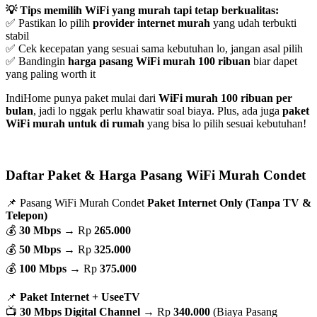
💡 Tips memilih WiFi yang murah tapi tetap berkualitas:
✅ Pastikan lo pilih
provider internet murah
yang udah terbukti
stabil
✅ Cek kecepatan yang sesuai sama kebutuhan lo, jangan asal pilih
✅ Bandingin
harga pasang WiFi murah 100 ribuan
biar dapet
yang paling worth it
IndiHome punya paket mulai dari
WiFi murah 100 ribuan per
bulan
, jadi lo nggak perlu khawatir soal biaya. Plus, ada juga
paket
WiFi murah untuk di rumah
yang bisa lo pilih sesuai kebutuhan!
Daftar Paket & Harga Pasang WiFi Murah Condet
📌 Pasang WiFi Murah Condet
Paket Internet Only (Tanpa TV &
Telepon)
💰
30 Mbps
→ Rp
265.000
💰
50 Mbps
→ Rp
325.000
💰
100 Mbps
→ Rp
375.000
📌
Paket Internet + UseeTV
📺
30 Mbps Digital Channel
→ Rp
340.000
(Biaya Pasang