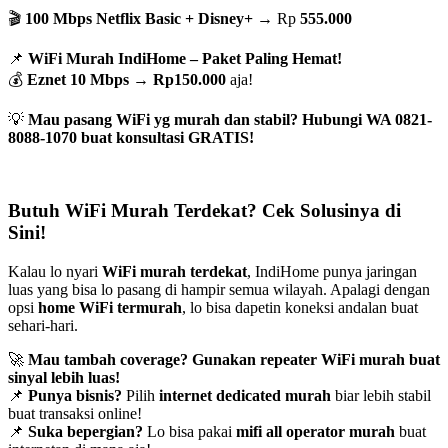
🎬
100 Mbps Netflix Basic + Disney+
→ Rp
555.000
📌
WiFi Murah IndiHome – Paket Paling Hemat!
💰
Eznet 10 Mbps
→
Rp150.000
aja!
💡
Mau pasang WiFi yg murah dan stabil? Hubungi WA 0821-
8088-1070 buat konsultasi GRATIS!
Butuh WiFi Murah Terdekat? Cek Solusinya di
Sini!
Kalau lo nyari
WiFi murah terdekat
, IndiHome punya jaringan
luas yang bisa lo pasang di hampir semua wilayah. Apalagi dengan
opsi
home WiFi termurah
, lo bisa dapetin koneksi andalan buat
sehari-hari.
🚀
Mau tambah coverage? Gunakan repeater WiFi murah buat
sinyal lebih luas!
📌
Punya bisnis?
Pilih
internet dedicated murah
biar lebih stabil
buat transaksi online!
📌
Suka bepergian?
Lo bisa pakai
mifi all operator murah
buat