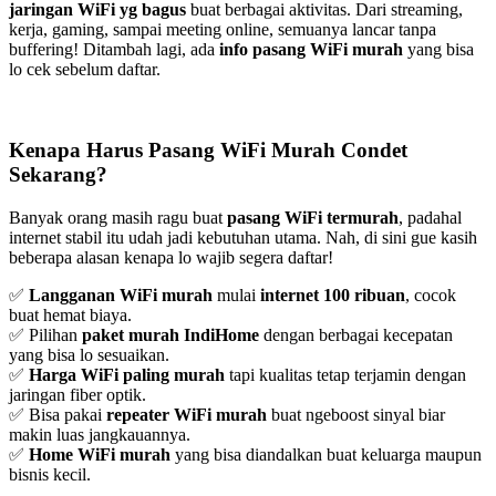
jaringan WiFi yg bagus
buat berbagai aktivitas. Dari streaming,
kerja, gaming, sampai meeting online, semuanya lancar tanpa
buffering! Ditambah lagi, ada
info pasang WiFi murah
yang bisa
lo cek sebelum daftar.
Kenapa Harus Pasang WiFi Murah Condet
Sekarang?
Banyak orang masih ragu buat
pasang WiFi termurah
, padahal
internet stabil itu udah jadi kebutuhan utama. Nah, di sini gue kasih
beberapa alasan kenapa lo wajib segera daftar!
✅
Langganan WiFi murah
mulai
internet 100 ribuan
, cocok
buat hemat biaya.
✅ Pilihan
paket murah IndiHome
dengan berbagai kecepatan
yang bisa lo sesuaikan.
✅
Harga WiFi paling murah
tapi kualitas tetap terjamin dengan
jaringan fiber optik.
✅ Bisa pakai
repeater WiFi murah
buat ngeboost sinyal biar
makin luas jangkauannya.
✅
Home WiFi murah
yang bisa diandalkan buat keluarga maupun
bisnis kecil.