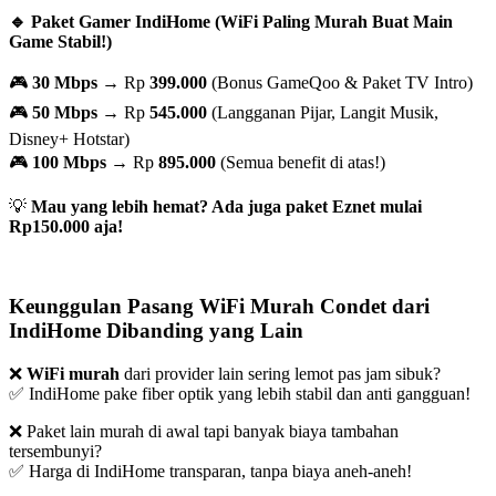
🔹 Paket Gamer IndiHome (WiFi Paling Murah Buat Main
Game Stabil!)
🎮
30 Mbps
→ Rp
399.000
(Bonus GameQoo & Paket TV Intro)
🎮
50 Mbps
→ Rp
545.000
(Langganan Pijar, Langit Musik,
Disney+ Hotstar)
🎮
100 Mbps
→ Rp
895.000
(Semua benefit di atas!)
💡
Mau yang lebih hemat? Ada juga paket Eznet mulai
Rp150.000 aja!
Keunggulan Pasang WiFi Murah Condet dari
IndiHome Dibanding yang Lain
❌
WiFi murah
dari provider lain sering lemot pas jam sibuk?
✅ IndiHome pake fiber optik yang lebih stabil dan anti gangguan!
❌ Paket lain murah di awal tapi banyak biaya tambahan
tersembunyi?
✅ Harga di IndiHome transparan, tanpa biaya aneh-aneh!