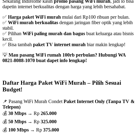
Sekarang IndiHome kasih
promo pasang WiFi murah
, jadi lo bisa
dapetin internet berkualitas dengan harga yang lebih bersahabat.
✅
Harga paket WiFi murah
mulai dari Rp100 ribuan per bulan.
✅
WiFi murah berkualitas
dengan jaringan fiber optik yang lebih
stabil.
✅ Pilihan
WiFi paling murah dan bagus
buat keluarga atau bisnis
kecil.
✅ Bisa tambah
paket TV internet murah
biar makin lengkap!
💡
Mau pasang WiFi rumah 100rb perbulan? Hubungi WA
0821-8088-1070 buat dapet info lengkap!
Daftar Harga Paket WiFi Murah – Pilih Sesuai
Budget!
📌 Pasang WiFi Murah Condet
Paket Internet Only (Tanpa TV &
Telepon)
💰
30 Mbps
→ Rp
265.000
💰
50 Mbps
→ Rp
325.000
💰
100 Mbps
→ Rp
375.000