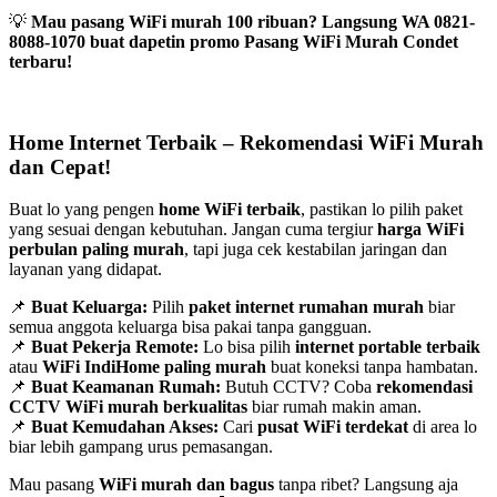
💡
Mau pasang WiFi murah 100 ribuan? Langsung WA 0821-
8088-1070 buat dapetin promo Pasang WiFi Murah Condet
terbaru!
Home Internet Terbaik – Rekomendasi WiFi Murah
dan Cepat!
Buat lo yang pengen
home WiFi terbaik
, pastikan lo pilih paket
yang sesuai dengan kebutuhan. Jangan cuma tergiur
harga WiFi
perbulan paling murah
, tapi juga cek kestabilan jaringan dan
layanan yang didapat.
📌
Buat Keluarga:
Pilih
paket internet rumahan murah
biar
semua anggota keluarga bisa pakai tanpa gangguan.
📌
Buat Pekerja Remote:
Lo bisa pilih
internet portable terbaik
atau
WiFi IndiHome paling murah
buat koneksi tanpa hambatan.
📌
Buat Keamanan Rumah:
Butuh CCTV? Coba
rekomendasi
CCTV WiFi murah berkualitas
biar rumah makin aman.
📌
Buat Kemudahan Akses:
Cari
pusat WiFi terdekat
di area lo
biar lebih gampang urus pemasangan.
Mau pasang
WiFi murah dan bagus
tanpa ribet? Langsung aja