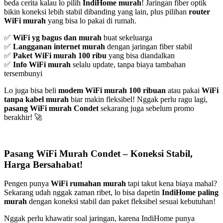
beda cerita kalau lo pilih
IndiHome murah
! Jaringan fiber optik
bikin koneksi lebih stabil dibanding yang lain, plus pilihan
router
WiFi murah
yang bisa lo pakai di rumah.
✅
WiFi yg bagus dan murah
buat sekeluarga
✅
Langganan internet murah
dengan jaringan fiber stabil
✅
Paket WiFi murah 100 ribu
yang bisa diandalkan
✅
Info WiFi murah
selalu update, tanpa biaya tambahan
tersembunyi
Lo juga bisa beli
modem WiFi murah 100 ribuan
atau pakai
WiFi
tanpa kabel murah
biar makin fleksibel! Nggak perlu ragu lagi,
pasang WiFi murah Condet
sekarang juga sebelum promo
berakhir! 🚀
Pasang WiFi Murah Condet – Koneksi Stabil,
Harga Bersahabat!
Pengen punya
WiFi rumahan murah
tapi takut kena biaya mahal?
Sekarang udah nggak zaman ribet, lo bisa dapetin
IndiHome paling
murah
dengan koneksi stabil dan paket fleksibel sesuai kebutuhan!
Nggak perlu khawatir soal jaringan, karena IndiHome punya