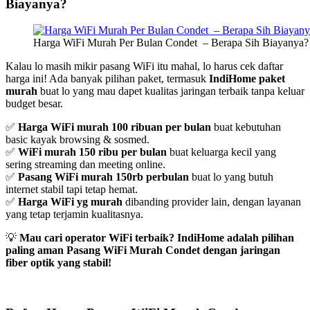
Biayanya?
Harga WiFi Murah Per Bulan Condet – Berapa Sih Biayanya?
Kalau lo masih mikir pasang WiFi itu mahal, lo harus cek daftar
harga ini! Ada banyak pilihan paket, termasuk
IndiHome paket
murah
buat lo yang mau dapet kualitas jaringan terbaik tanpa keluar
budget besar.
✅
Harga WiFi murah 100 ribuan per bulan
buat kebutuhan
basic kayak browsing & sosmed.
✅
WiFi murah 150 ribu per bulan
buat keluarga kecil yang
sering streaming dan meeting online.
✅
Pasang WiFi murah 150rb perbulan
buat lo yang butuh
internet stabil tapi tetap hemat.
✅
Harga WiFi yg murah
dibanding provider lain, dengan layanan
yang tetap terjamin kualitasnya.
💡
Mau cari operator WiFi terbaik? IndiHome adalah pilihan
paling aman Pasang WiFi Murah Condet dengan jaringan
fiber optik yang stabil!