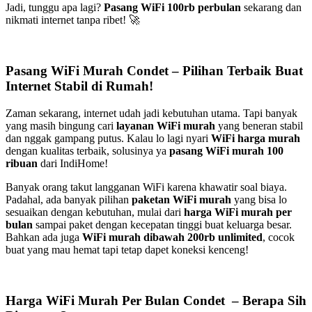
Jadi, tunggu apa lagi?
Pasang WiFi 100rb perbulan
sekarang dan
nikmati internet tanpa ribet! 🚀
Pasang WiFi Murah Condet – Pilihan Terbaik Buat
Internet Stabil di Rumah!
Zaman sekarang, internet udah jadi kebutuhan utama. Tapi banyak
yang masih bingung cari
layanan WiFi murah
yang beneran stabil
dan nggak gampang putus. Kalau lo lagi nyari
WiFi harga murah
dengan kualitas terbaik, solusinya ya
pasang WiFi murah 100
ribuan
dari IndiHome!
Banyak orang takut langganan WiFi karena khawatir soal biaya.
Padahal, ada banyak pilihan
paketan WiFi murah
yang bisa lo
sesuaikan dengan kebutuhan, mulai dari
harga WiFi murah per
bulan
sampai paket dengan kecepatan tinggi buat keluarga besar.
Bahkan ada juga
WiFi murah dibawah 200rb unlimited
, cocok
buat yang mau hemat tapi tetap dapet koneksi kenceng!
Harga WiFi Murah Per Bulan Condet – Berapa Sih