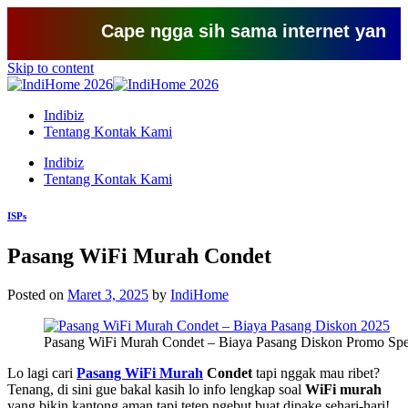
Cape ngga sih sama internet yang lemot? 
Skip to content
Indibiz
Tentang Kontak Kami
Indibiz
Tentang Kontak Kami
ISPs
Pasang WiFi Murah Condet
Posted on
Maret 3, 2025
by
IndiHome
Pasang WiFi Murah Condet – Biaya Pasang Diskon Promo Spe
Lo lagi cari
Pasang WiFi Murah
Condet
tapi nggak mau ribet?
Tenang, di sini gue bakal kasih lo info lengkap soal
WiFi murah
yang bikin kantong aman tapi tetep ngebut buat dipake sehari-hari!