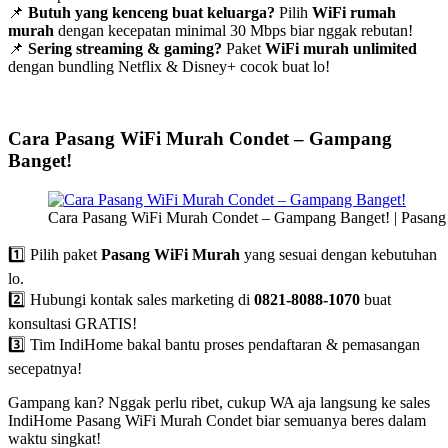
📌
Butuh yang kenceng buat keluarga?
Pilih
WiFi rumah
murah
dengan kecepatan minimal 30 Mbps biar nggak rebutan!
📌
Sering streaming & gaming?
Paket
WiFi murah unlimited
dengan bundling Netflix & Disney+ cocok buat lo!
Cara Pasang WiFi Murah Condet – Gampang
Banget!
Cara Pasang WiFi Murah Condet – Gampang Banget! | Pasan
1️⃣ Pilih paket
Pasang WiFi Murah
yang sesuai dengan kebutuhan
lo.
2️⃣ Hubungi kontak sales marketing di
0821-8088-1070
buat
konsultasi GRATIS!
3️⃣ Tim IndiHome bakal bantu proses pendaftaran & pemasangan
secepatnya!
Gampang kan? Nggak perlu ribet, cukup WA aja langsung ke sales
IndiHome Pasang WiFi Murah Condet biar semuanya beres dalam
waktu singkat!