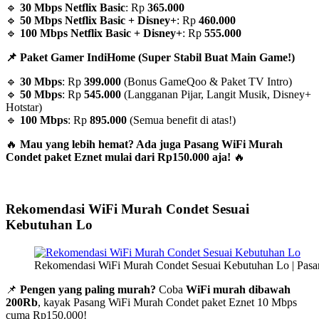
🔹
30 Mbps Netflix Basic
: Rp
365.000
🔹
50 Mbps Netflix Basic + Disney+
: Rp
460.000
🔹
100 Mbps Netflix Basic + Disney+
: Rp
555.000
📌 Paket Gamer IndiHome (Super Stabil Buat Main Game!)
🔹
30 Mbps
: Rp
399.000
(Bonus GameQoo & Paket TV Intro)
🔹
50 Mbps
: Rp
545.000
(Langganan Pijar, Langit Musik, Disney+
Hotstar)
🔹
100 Mbps
: Rp
895.000
(Semua benefit di atas!)
🔥
Mau yang lebih hemat? Ada juga Pasang WiFi Murah
Condet paket Eznet mulai dari Rp150.000 aja!
🔥
Rekomendasi WiFi Murah Condet Sesuai
Kebutuhan Lo
Rekomendasi WiFi Murah Condet Sesuai Kebutuhan Lo | Pas
📌
Pengen yang paling murah?
Coba
WiFi murah dibawah
200Rb
, kayak Pasang WiFi Murah Condet paket Eznet 10 Mbps
cuma Rp150.000!