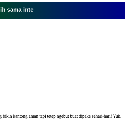
ma internet yang lemot? coba pake yang ini, kl
 bikin kantong aman tapi tetep ngebut buat dipake sehari-hari! Yuk,