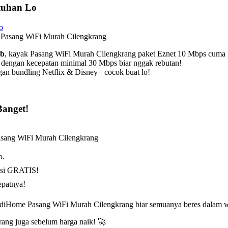
tuhan Lo
 Pasang WiFi Murah Cilengkrang
Rb
, kayak Pasang WiFi Murah Cilengkrang paket Eznet 10 Mbps cuma
dengan kecepatan minimal 30 Mbps biar nggak rebutan!
an bundling Netflix & Disney+ cocok buat lo!
anget!
asang WiFi Murah Cilengkrang
o.
asi GRATIS!
epatnya!
ndiHome Pasang WiFi Murah Cilengkrang biar semuanya beres dalam w
ang juga sebelum harga naik! 🚀