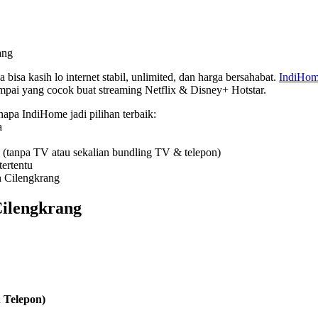
ang
 bisa kasih lo internet stabil, unlimited, dan harga bersahabat.
IndiHo
ampai yang cocok buat streaming Netflix & Disney+ Hotstar.
enapa IndiHome jadi pilihan terbaik:
a
 (tanpa TV atau sekalian bundling TV & telepon)
ertentu
h Cilengkrang
ilengkrang
 Telepon)