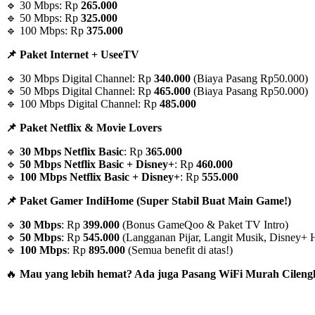
🔹 30 Mbps: Rp
265.000
🔹 50 Mbps: Rp
325.000
🔹 100 Mbps: Rp
375.000
📌 Paket Internet + UseeTV
🔹 30 Mbps Digital Channel: Rp
340.000
(Biaya Pasang Rp50.000)
🔹 50 Mbps Digital Channel: Rp
465.000
(Biaya Pasang Rp50.000)
🔹 100 Mbps Digital Channel: Rp
485.000
📌 Paket Netflix & Movie Lovers
🔹
30 Mbps Netflix Basic
: Rp
365.000
🔹
50 Mbps Netflix Basic + Disney+
: Rp
460.000
🔹
100 Mbps Netflix Basic + Disney+
: Rp
555.000
📌 Paket Gamer IndiHome (Super Stabil Buat Main Game!)
🔹
30 Mbps
: Rp
399.000
(Bonus GameQoo & Paket TV Intro)
🔹
50 Mbps
: Rp
545.000
(Langganan Pijar, Langit Musik, Disney+ H
🔹
100 Mbps
: Rp
895.000
(Semua benefit di atas!)
🔥
Mau yang lebih hemat? Ada juga Pasang WiFi Murah Cilengk