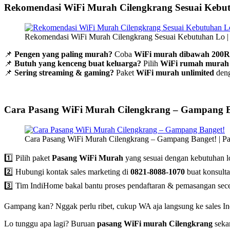
Rekomendasi WiFi Murah Cilengkrang Sesuai Kebu
Rekomendasi WiFi Murah Cilengkrang Sesuai Kebutuhan Lo |
📌
Pengen yang paling murah?
Coba
WiFi murah dibawah 200
📌
Butuh yang kenceng buat keluarga?
Pilih
WiFi rumah murah
📌
Sering streaming & gaming?
Paket
WiFi murah unlimited
deng
Cara Pasang WiFi Murah Cilengkrang – Gampang B
Cara Pasang WiFi Murah Cilengkrang – Gampang Banget! | P
1️⃣ Pilih paket
Pasang WiFi Murah
yang sesuai dengan kebutuhan l
2️⃣ Hubungi kontak sales marketing di
0821-8088-1070
buat konsult
3️⃣ Tim IndiHome bakal bantu proses pendaftaran & pemasangan sec
Gampang kan? Nggak perlu ribet, cukup WA aja langsung ke sales I
Lo tunggu apa lagi? Buruan
pasang WiFi murah Cilengkrang
sekar