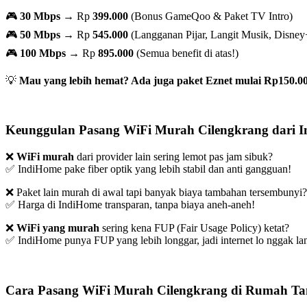
🎮
30 Mbps
→ Rp
399.000
(Bonus GameQoo & Paket TV Intro)
🎮
50 Mbps
→ Rp
545.000
(Langganan Pijar, Langit Musik, Disney
🎮
100 Mbps
→ Rp
895.000
(Semua benefit di atas!)
💡
Mau yang lebih hemat? Ada juga paket Eznet mulai Rp150.00
Keunggulan Pasang WiFi Murah Cilengkrang dari 
❌
WiFi murah
dari provider lain sering lemot pas jam sibuk?
✅ IndiHome pake fiber optik yang lebih stabil dan anti gangguan!
❌ Paket lain murah di awal tapi banyak biaya tambahan tersembunyi?
✅ Harga di IndiHome transparan, tanpa biaya aneh-aneh!
❌
WiFi yang murah
sering kena FUP (Fair Usage Policy) ketat?
✅ IndiHome punya FUP yang lebih longgar, jadi internet lo nggak lan
Cara Pasang WiFi Murah Cilengkrang di Rumah Ta