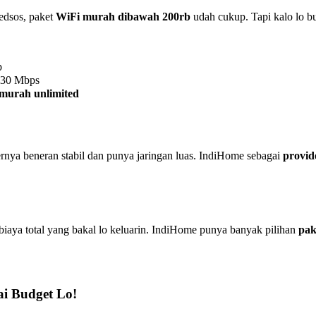
medsos, paket
WiFi murah dibawah 200rb
udah cukup. Tapi kalo lo bu
p
 30 Mbps
murah unlimited
ernya beneran stabil dan punya jaringan luas. IndiHome sebagai
provid
 biaya total yang bakal lo keluarin. IndiHome punya banyak pilihan
pak
i Budget Lo!