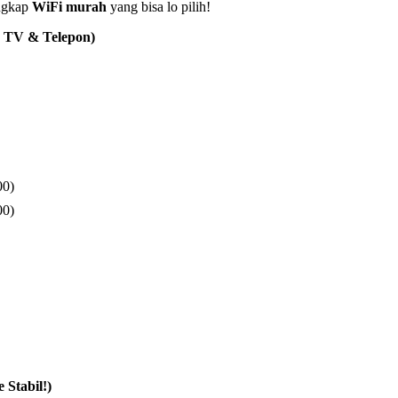
engkap
WiFi murah
yang bisa lo pilih!
a TV & Telepon)
00)
00)
Stabil!)