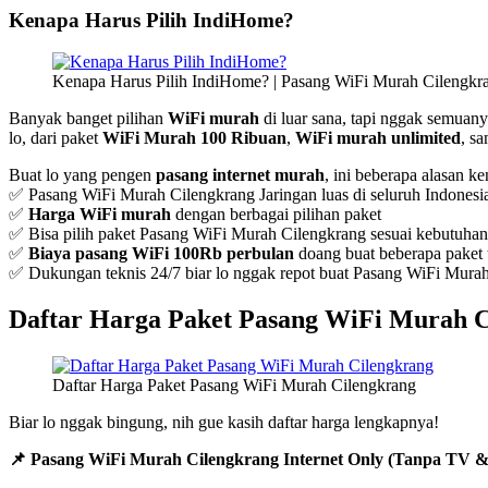
Kenapa Harus Pilih IndiHome?
Kenapa Harus Pilih IndiHome? | Pasang WiFi Murah Cilengkr
Banyak banget pilihan
WiFi murah
di luar sana, tapi nggak semuanya
lo, dari paket
WiFi Murah 100 Ribuan
,
WiFi murah unlimited
, s
Buat lo yang pengen
pasang internet murah
, ini beberapa alasan k
✅ Pasang WiFi Murah Cilengkrang Jaringan luas di seluruh Indonesi
✅
Harga WiFi murah
dengan berbagai pilihan paket
✅ Bisa pilih paket Pasang WiFi Murah Cilengkrang sesuai kebutuhan
✅
Biaya pasang WiFi 100Rb perbulan
doang buat beberapa paket t
✅ Dukungan teknis 24/7 biar lo nggak repot buat Pasang WiFi Mura
Daftar Harga Paket Pasang WiFi Murah C
Daftar Harga Paket Pasang WiFi Murah Cilengkrang
Biar lo nggak bingung, nih gue kasih daftar harga lengkapnya!
📌 Pasang WiFi Murah Cilengkrang Internet Only (Tanpa TV &