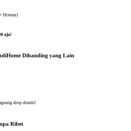
+ Hotstar)
0 aja!
IndiHome Dibanding yang Lain
gsung drop drastis!
npa Ribet