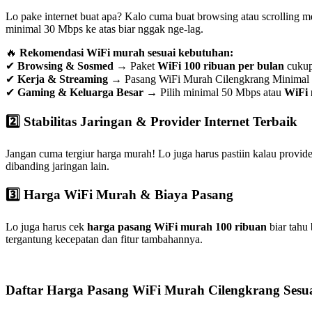
Lo pake internet buat apa? Kalo cuma buat browsing atau scrolling 
minimal 30 Mbps ke atas biar nggak nge-lag.
🔥
Rekomendasi WiFi murah sesuai kebutuhan:
✔
Browsing & Sosmed
→ Paket
WiFi 100 ribuan per bulan
cuku
✔
Kerja & Streaming
→ Pasang WiFi Murah Cilengkrang Minimal
✔
Gaming & Keluarga Besar
→ Pilih minimal 50 Mbps atau
WiFi 
2️⃣ Stabilitas Jaringan & Provider Internet Terbaik
Jangan cuma tergiur harga murah! Lo juga harus pastiin kalau provid
dibanding jaringan lain.
3️⃣ Harga WiFi Murah & Biaya Pasang
Lo juga harus cek
harga pasang WiFi murah 100 ribuan
biar tahu
tergantung kecepatan dan fitur tambahannya.
Daftar Harga Pasang WiFi Murah Cilengkrang Sesua