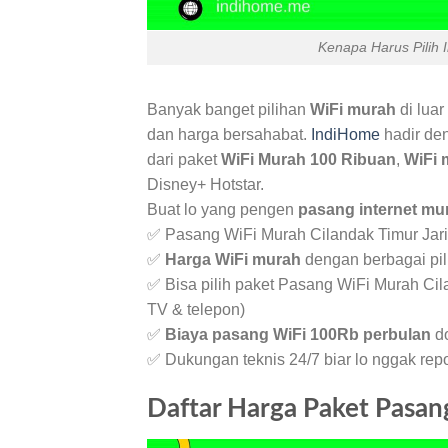
Kenapa Harus Pilih 
Banyak banget pilihan
WiFi murah
di luar
dan harga bersahabat.
IndiHome
hadir de
dari paket
WiFi Murah 100 Ribuan
,
WiFi 
Disney+ Hotstar.
Buat lo yang pengen
pasang internet mu
✅ Pasang WiFi Murah Cilandak Timur Jarin
✅
Harga WiFi murah
dengan berbagai pil
✅ Bisa pilih paket Pasang WiFi Murah Cil
TV & telepon)
✅
Biaya pasang WiFi 100Rb perbulan
do
✅ Dukungan teknis 24/7 biar lo nggak rep
Daftar Harga Paket Pasan