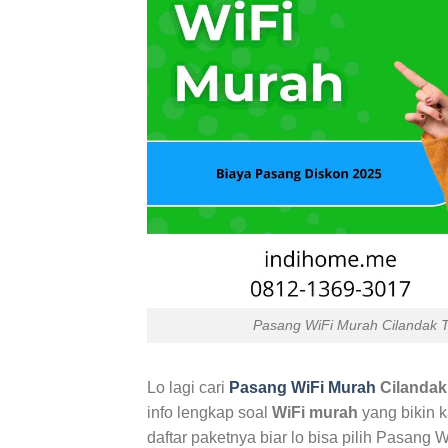
Pasang WiFi Murah Cilandak T
Lo lagi cari
Pasang WiFi Murah
Cilandak
info lengkap soal
WiFi murah
yang bikin k
daftar paketnya biar lo bisa pilih Pasang