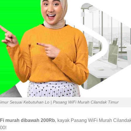
imur Sesuai Kebutuhan Lo | Pasang WiFi Murah Cilandak Timur
Fi murah dibawah 200Rb
, kayak Pasang WiFi Murah Cilanda
00!