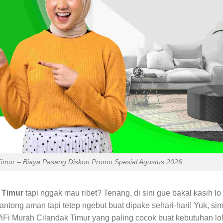
imur – Biaya Pasang Diskon Promo Spesial Agustus 2026
 Timur
tapi nggak mau ribet? Tenang, di sini gue bakal kasih lo
antong aman tapi tetep ngebut buat dipake sehari-hari! Yuk, si
 WiFi Murah Cilandak Timur yang paling cocok buat kebutuhan lo