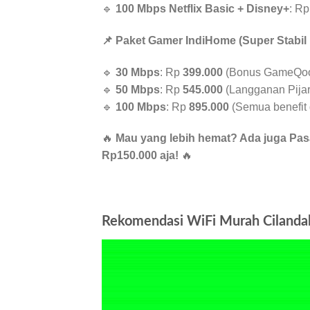
🔹
100 Mbps Netflix Basic + Disney+
: R
📌 Paket Gamer IndiHome (Super Stabil
🔹
30 Mbps
: Rp
399.000
(Bonus GameQoo 
🔹
50 Mbps
: Rp
545.000
(Langganan Pijar,
🔹
100 Mbps
: Rp
895.000
(Semua benefit d
🔥
Mau yang lebih hemat? Ada juga Pasa
Rp150.000 aja!
🔥
Rekomendasi WiFi Murah Cilandak