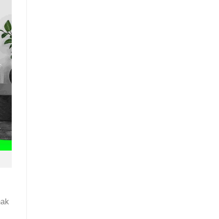
mak
!