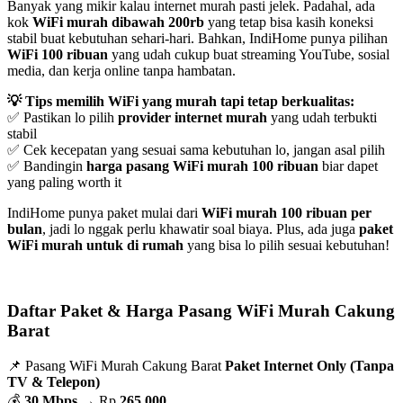
Banyak yang mikir kalau internet murah pasti jelek. Padahal, ada
kok
WiFi murah dibawah 200rb
yang tetap bisa kasih koneksi
stabil buat kebutuhan sehari-hari. Bahkan, IndiHome punya pilihan
WiFi 100 ribuan
yang udah cukup buat streaming YouTube, sosial
media, dan kerja online tanpa hambatan.
💡 Tips memilih WiFi yang murah tapi tetap berkualitas:
✅ Pastikan lo pilih
provider internet murah
yang udah terbukti
stabil
✅ Cek kecepatan yang sesuai sama kebutuhan lo, jangan asal pilih
✅ Bandingin
harga pasang WiFi murah 100 ribuan
biar dapet
yang paling worth it
IndiHome punya paket mulai dari
WiFi murah 100 ribuan per
bulan
, jadi lo nggak perlu khawatir soal biaya. Plus, ada juga
paket
WiFi murah untuk di rumah
yang bisa lo pilih sesuai kebutuhan!
Daftar Paket & Harga Pasang WiFi Murah Cakung
Barat
📌 Pasang WiFi Murah Cakung Barat
Paket Internet Only (Tanpa
TV & Telepon)
💰
30 Mbps
→ Rp
265.000