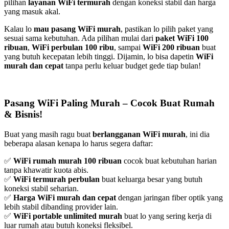
pilihan
layanan WiFi termurah
dengan koneksi stabil dan harga
yang masuk akal.
Kalau lo
mau pasang WiFi murah
, pastikan lo pilih paket yang
sesuai sama kebutuhan. Ada pilihan mulai dari
paket WiFi 100
ribuan
,
WiFi perbulan 100 ribu
, sampai
WiFi 200 ribuan
buat
yang butuh kecepatan lebih tinggi. Dijamin, lo bisa dapetin
WiFi
murah dan cepat
tanpa perlu keluar budget gede tiap bulan!
Pasang WiFi Paling Murah – Cocok Buat Rumah
& Bisnis!
Buat yang masih ragu buat
berlangganan WiFi murah
, ini dia
beberapa alasan kenapa lo harus segera daftar:
✅
WiFi rumah murah 100 ribuan
cocok buat kebutuhan harian
tanpa khawatir kuota abis.
✅
WiFi termurah perbulan
buat keluarga besar yang butuh
koneksi stabil seharian.
✅
Harga WiFi murah dan cepat
dengan jaringan fiber optik yang
lebih stabil dibanding provider lain.
✅
WiFi portable unlimited murah
buat lo yang sering kerja di
luar rumah atau butuh koneksi fleksibel.