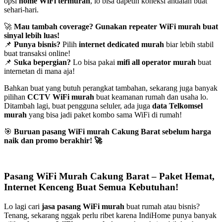
opsi
home WiFi termurah
, lo bisa dapetin koneksi andalan buat
sehari-hari.
🚀
Mau tambah coverage? Gunakan repeater WiFi murah buat
sinyal lebih luas!
📌
Punya bisnis?
Pilih
internet dedicated murah
biar lebih stabil
buat transaksi online!
📌
Suka bepergian?
Lo bisa pakai
mifi all operator murah
buat
internetan di mana aja!
Bahkan buat yang butuh perangkat tambahan, sekarang juga banyak
pilihan
CCTV WiFi murah
buat keamanan rumah dan usaha lo.
Ditambah lagi, buat pengguna seluler, ada juga
data Telkomsel
murah
yang bisa jadi paket kombo sama WiFi di rumah!
🎯
Buruan pasang WiFi murah Cakung Barat sebelum harga
naik dan promo berakhir!
🚀
Pasang WiFi Murah Cakung Barat – Paket Hemat,
Internet Kenceng Buat Semua Kebutuhan!
Lo lagi cari
jasa pasang WiFi murah
buat rumah atau bisnis?
Tenang, sekarang nggak perlu ribet karena IndiHome punya banyak