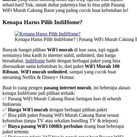
sehari-hari! Yuk, simak daftar paketnya biar lo bisa pilih Pasang
WiFi Murah Cakung Barat yang paling cocok buat kebutuhan lo!
Kenapa Harus Pilih IndiHome?
Kenapa Harus Pilih IndiHome? | Pasang WiFi Murah Cakung B
Banyak banget pilihan
WiFi murah
di luar sana, tapi nggak
semuanya bisa kasih lo internet stabil, unlimited, dan harga
bersahabat.
IndiHome
hadir dengan berbagai paket yang bisa
disesuaikan sama kebutuhan lo, dari paket
WiFi Murah 100
Ribuan
,
WiFi murah unlimited
, sampai yang cocok buat
streaming Netflix & Disney+ Hotstar.
Buat lo yang pengen
pasang internet murah
, ini beberapa alasan
kenapa IndiHome jadi pilihan terbaik:
✅ Pasang WiFi Murah Cakung Barat Jaringan luas di seluruh
Indonesia
✅
Harga WiFi murah
dengan berbagai pilihan paket
✅ Bisa pilih paket Pasang WiFi Murah Cakung Barat sesuai
kebutuhan (tanpa TV atau sekalian bundling TV & telepon)
✅
Biaya pasang WiFi 100Rb perbulan
doang buat beberapa
paket tertentu