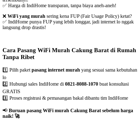
✅ Harga di IndiHome transparan, tanpa biaya aneh-aneh!
❌
WiFi yang murah
sering kena FUP (Fair Usage Policy) ketat?
✅ IndiHome punya FUP yang lebih longgar, jadi internet lo nggak
langsung drop drastis!
Cara Pasang WiFi Murah Cakung Barat di Rumah
Tanpa Ribet
1️⃣ Pilih paket
pasang internet murah
yang sesuai sama kebutuhan
lo
2️⃣ Hubungi sales IndiHome di
0821-8088-1070
buat konsultasi
GRATIS
3️⃣ Proses registrasi & pemasangan bakal dibantu tim IndiHome
📢
Buruan pasang WiFi murah Cakung Barat sebelum harga
naik!
🚀