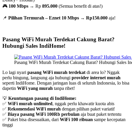
🎮
100 Mbps
→ Rp
895.000
(Semua benefit di atas!)
📌
Pilihan Termurah – Eznet 10 Mbps
→
Rp150.000
aja!
Pasang WiFi Murah Terdekat Cakung Barat?
Hubungi Sales IndiHome!
Pasang WiFi Murah Terdekat Cakung Barat? Hubungi Sales I
Lo lagi nyari
pasang WiFi murah terdekat
di area lo? Nggak
perlu bingung, langsung aja hubungi
provider internet murah
seperti IndiHome. Dengan jaringan luas di seluruh Indonesia, lo bisa
dapetin
WiFi yang murah
tanpa ribet!
💡
Keuntungan pasang di IndiHome:
✅
WiFi murah unlimited
, nggak perlu khawatir kuota abis
✅
Rekomendasi WiFi murah
dengan pilihan paket variatif
✅
Biaya pasang WiFi 100Rb perbulan
aja buat paket tertentu
✅ Paket bisa disesuaikan, dari
WiFi 100 ribuan
sampe kecepatan
tinggi