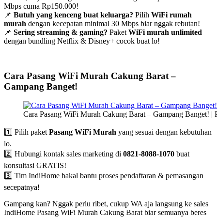
Mbps cuma Rp150.000!
📌
Butuh yang kenceng buat keluarga?
Pilih
WiFi rumah
murah
dengan kecepatan minimal 30 Mbps biar nggak rebutan!
📌
Sering streaming & gaming?
Paket
WiFi murah unlimited
dengan bundling Netflix & Disney+ cocok buat lo!
Cara Pasang WiFi Murah Cakung Barat –
Gampang Banget!
Cara Pasang WiFi Murah Cakung Barat – Gampang Banget! | 
1️⃣ Pilih paket
Pasang WiFi Murah
yang sesuai dengan kebutuhan
lo.
2️⃣ Hubungi kontak sales marketing di
0821-8088-1070
buat
konsultasi GRATIS!
3️⃣ Tim IndiHome bakal bantu proses pendaftaran & pemasangan
secepatnya!
Gampang kan? Nggak perlu ribet, cukup WA aja langsung ke sales
IndiHome Pasang WiFi Murah Cakung Barat biar semuanya beres