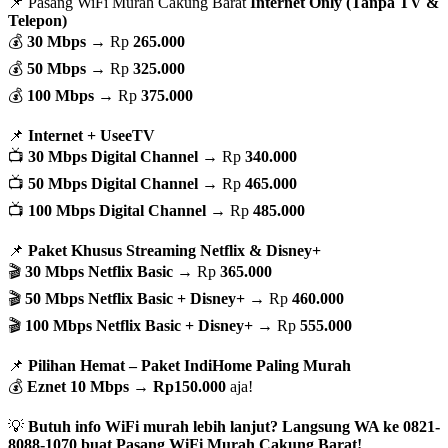
📌 Pasang WiFi Murah Cakung Barat
Internet Only (Tanpa TV &
Telepon)
💰
30 Mbps
→ Rp
265.000
💰
50 Mbps
→ Rp
325.000
💰
100 Mbps
→ Rp
375.000
📌
Internet + UseeTV
📺
30 Mbps Digital Channel
→ Rp
340.000
📺
50 Mbps Digital Channel
→ Rp
465.000
📺
100 Mbps Digital Channel
→ Rp
485.000
📌
Paket Khusus Streaming Netflix & Disney+
🎬
30 Mbps Netflix Basic
→ Rp
365.000
🎬
50 Mbps Netflix Basic + Disney+
→ Rp
460.000
🎬
100 Mbps Netflix Basic + Disney+
→ Rp
555.000
📌
Pilihan Hemat – Paket IndiHome Paling Murah
💰
Eznet 10 Mbps
→
Rp150.000
aja!
💡
Butuh info WiFi murah lebih lanjut? Langsung WA ke 0821-
8088-1070 buat Pasang WiFi Murah Cakung Barat!