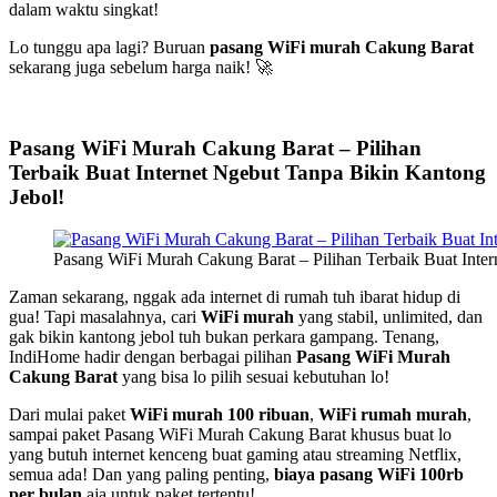
dalam waktu singkat!
Lo tunggu apa lagi? Buruan
pasang WiFi murah Cakung Barat
sekarang juga sebelum harga naik! 🚀
Pasang WiFi Murah Cakung Barat – Pilihan
Terbaik Buat Internet Ngebut Tanpa Bikin Kantong
Jebol!
Pasang WiFi Murah Cakung Barat – Pilihan Terbaik Buat Inter
Zaman sekarang, nggak ada internet di rumah tuh ibarat hidup di
gua! Tapi masalahnya, cari
WiFi murah
yang stabil, unlimited, dan
gak bikin kantong jebol tuh bukan perkara gampang. Tenang,
IndiHome hadir dengan berbagai pilihan
Pasang WiFi Murah
Cakung Barat
yang bisa lo pilih sesuai kebutuhan lo!
Dari mulai paket
WiFi murah 100 ribuan
,
WiFi rumah murah
,
sampai paket Pasang WiFi Murah Cakung Barat khusus buat lo
yang butuh internet kenceng buat gaming atau streaming Netflix,
semua ada! Dan yang paling penting,
biaya pasang WiFi 100rb
per bulan
aja untuk paket tertentu!