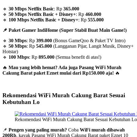
🔹
30 Mbps Netflix Basic
: Rp
365.000
🔹
50 Mbps Netflix Basic + Disney+
: Rp
460.000
🔹
100 Mbps Netflix Basic + Disney+
: Rp
555.000
📌 Paket Gamer IndiHome (Super Stabil Buat Main Game!)
🔹
30 Mbps
: Rp
399.000
(Bonus GameQoo & Paket TV Intro)
🔹
50 Mbps
: Rp
545.000
(Langganan Pijar, Langit Musik, Disney+
Hotstar)
🔹
100 Mbps
: Rp
895.000
(Semua benefit di atas!)
🔥
Mau yang lebih hemat? Ada juga Pasang WiFi Murah
Cakung Barat paket Eznet mulai dari Rp150.000 aja!
🔥
Rekomendasi WiFi Murah Cakung Barat Sesuai
Kebutuhan Lo
Rekomendasi WiFi Murah Cakung Barat Sesuai Kebutuhan Lo
📌
Pengen yang paling murah?
Coba
WiFi murah dibawah
200Rb
, kayak Pasang WiFi Murah Cakung Barat paket Eznet 10