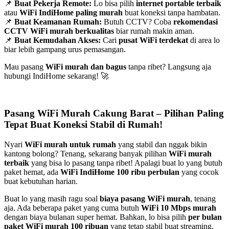
📌
Buat Pekerja Remote:
Lo bisa pilih
internet portable terbaik
atau
WiFi IndiHome paling murah
buat koneksi tanpa hambatan.
📌
Buat Keamanan Rumah:
Butuh CCTV? Coba
rekomendasi
CCTV WiFi murah berkualitas
biar rumah makin aman.
📌
Buat Kemudahan Akses:
Cari
pusat WiFi terdekat
di area lo
biar lebih gampang urus pemasangan.
Mau pasang
WiFi murah dan bagus
tanpa ribet? Langsung aja
hubungi IndiHome sekarang! 🚀
Pasang WiFi Murah Cakung Barat – Pilihan Paling
Tepat Buat Koneksi Stabil di Rumah!
Nyari
WiFi murah untuk rumah
yang stabil dan nggak bikin
kantong bolong? Tenang, sekarang banyak pilihan
WiFi murah
terbaik
yang bisa lo pasang tanpa ribet! Apalagi buat lo yang butuh
paket hemat, ada
WiFi IndiHome 100 ribu perbulan
yang cocok
buat kebutuhan harian.
Buat lo yang masih ragu soal
biaya pasang WiFi murah
, tenang
aja. Ada beberapa paket yang cuma butuh
WiFi 10 Mbps murah
dengan biaya bulanan super hemat. Bahkan, lo bisa pilih
per bulan
paket WiFi murah 100 ribuan
yang tetap stabil buat streaming,