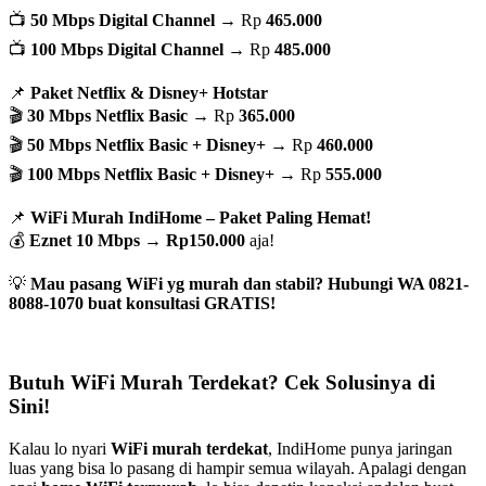
📺
50 Mbps Digital Channel
→ Rp
465.000
📺
100 Mbps Digital Channel
→ Rp
485.000
📌
Paket Netflix & Disney+ Hotstar
🎬
30 Mbps Netflix Basic
→ Rp
365.000
🎬
50 Mbps Netflix Basic + Disney+
→ Rp
460.000
🎬
100 Mbps Netflix Basic + Disney+
→ Rp
555.000
📌
WiFi Murah IndiHome – Paket Paling Hemat!
💰
Eznet 10 Mbps
→
Rp150.000
aja!
💡
Mau pasang WiFi yg murah dan stabil? Hubungi WA 0821-
8088-1070 buat konsultasi GRATIS!
Butuh WiFi Murah Terdekat? Cek Solusinya di
Sini!
Kalau lo nyari
WiFi murah terdekat
, IndiHome punya jaringan
luas yang bisa lo pasang di hampir semua wilayah. Apalagi dengan