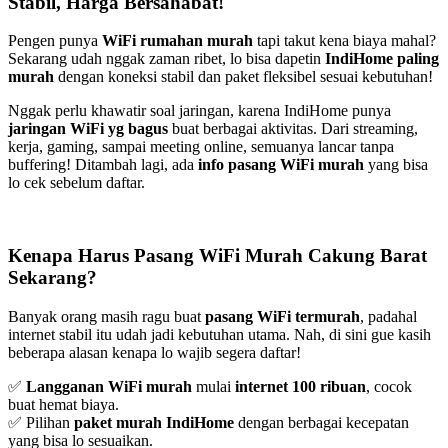
Stabil, Harga Bersahabat!
Pengen punya
WiFi rumahan murah
tapi takut kena biaya mahal?
Sekarang udah nggak zaman ribet, lo bisa dapetin
IndiHome paling
murah
dengan koneksi stabil dan paket fleksibel sesuai kebutuhan!
Nggak perlu khawatir soal jaringan, karena IndiHome punya
jaringan WiFi yg bagus
buat berbagai aktivitas. Dari streaming,
kerja, gaming, sampai meeting online, semuanya lancar tanpa
buffering! Ditambah lagi, ada
info pasang WiFi murah
yang bisa
lo cek sebelum daftar.
Kenapa Harus Pasang WiFi Murah Cakung Barat
Sekarang?
Banyak orang masih ragu buat
pasang WiFi termurah
, padahal
internet stabil itu udah jadi kebutuhan utama. Nah, di sini gue kasih
beberapa alasan kenapa lo wajib segera daftar!
✅
Langganan WiFi murah
mulai
internet 100 ribuan
, cocok
buat hemat biaya.
✅ Pilihan
paket murah IndiHome
dengan berbagai kecepatan
yang bisa lo sesuaikan.