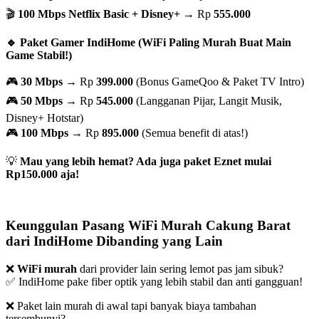
🎬
100 Mbps Netflix Basic + Disney+
→ Rp
555.000
🔹 Paket Gamer IndiHome (WiFi Paling Murah Buat Main
Game Stabil!)
🎮
30 Mbps
→ Rp
399.000
(Bonus GameQoo & Paket TV Intro)
🎮
50 Mbps
→ Rp
545.000
(Langganan Pijar, Langit Musik,
Disney+ Hotstar)
🎮
100 Mbps
→ Rp
895.000
(Semua benefit di atas!)
💡
Mau yang lebih hemat? Ada juga paket Eznet mulai
Rp150.000 aja!
Keunggulan Pasang WiFi Murah Cakung Barat
dari IndiHome Dibanding yang Lain
❌
WiFi murah
dari provider lain sering lemot pas jam sibuk?
✅ IndiHome pake fiber optik yang lebih stabil dan anti gangguan!
❌ Paket lain murah di awal tapi banyak biaya tambahan
tersembunyi?