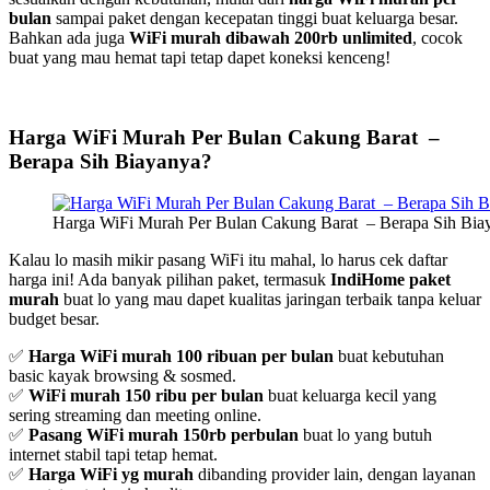
bulan
sampai paket dengan kecepatan tinggi buat keluarga besar.
Bahkan ada juga
WiFi murah dibawah 200rb unlimited
, cocok
buat yang mau hemat tapi tetap dapet koneksi kenceng!
Harga WiFi Murah Per Bulan Cakung Barat –
Berapa Sih Biayanya?
Harga WiFi Murah Per Bulan Cakung Barat – Berapa Sih Bia
Kalau lo masih mikir pasang WiFi itu mahal, lo harus cek daftar
harga ini! Ada banyak pilihan paket, termasuk
IndiHome paket
murah
buat lo yang mau dapet kualitas jaringan terbaik tanpa keluar
budget besar.
✅
Harga WiFi murah 100 ribuan per bulan
buat kebutuhan
basic kayak browsing & sosmed.
✅
WiFi murah 150 ribu per bulan
buat keluarga kecil yang
sering streaming dan meeting online.
✅
Pasang WiFi murah 150rb perbulan
buat lo yang butuh
internet stabil tapi tetap hemat.
✅
Harga WiFi yg murah
dibanding provider lain, dengan layanan