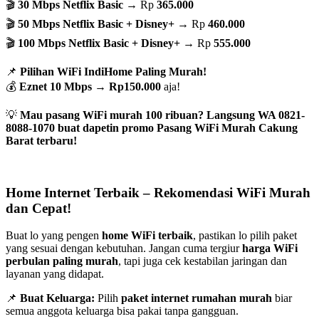
🎬
30 Mbps Netflix Basic
→ Rp
365.000
🎬
50 Mbps Netflix Basic + Disney+
→ Rp
460.000
🎬
100 Mbps Netflix Basic + Disney+
→ Rp
555.000
📌
Pilihan WiFi IndiHome Paling Murah!
💰
Eznet 10 Mbps
→
Rp150.000
aja!
💡
Mau pasang WiFi murah 100 ribuan? Langsung WA 0821-
8088-1070 buat dapetin promo Pasang WiFi Murah Cakung
Barat terbaru!
Home Internet Terbaik – Rekomendasi WiFi Murah
dan Cepat!
Buat lo yang pengen
home WiFi terbaik
, pastikan lo pilih paket
yang sesuai dengan kebutuhan. Jangan cuma tergiur
harga WiFi
perbulan paling murah
, tapi juga cek kestabilan jaringan dan
layanan yang didapat.
📌
Buat Keluarga:
Pilih
paket internet rumahan murah
biar
semua anggota keluarga bisa pakai tanpa gangguan.