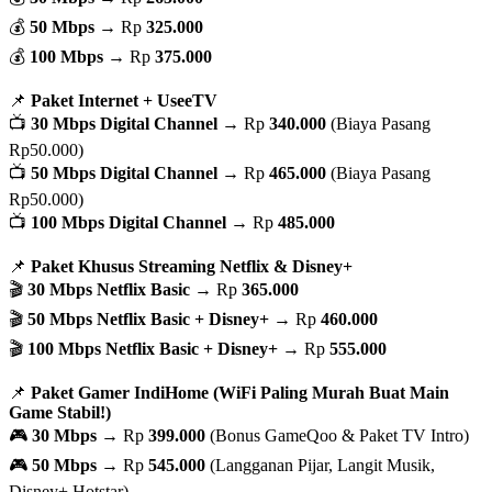
💰
50 Mbps
→ Rp
325.000
💰
100 Mbps
→ Rp
375.000
📌
Paket Internet + UseeTV
📺
30 Mbps Digital Channel
→ Rp
340.000
(Biaya Pasang
Rp50.000)
📺
50 Mbps Digital Channel
→ Rp
465.000
(Biaya Pasang
Rp50.000)
📺
100 Mbps Digital Channel
→ Rp
485.000
📌
Paket Khusus Streaming Netflix & Disney+
🎬
30 Mbps Netflix Basic
→ Rp
365.000
🎬
50 Mbps Netflix Basic + Disney+
→ Rp
460.000
🎬
100 Mbps Netflix Basic + Disney+
→ Rp
555.000
📌
Paket Gamer IndiHome (WiFi Paling Murah Buat Main
Game Stabil!)
🎮
30 Mbps
→ Rp
399.000
(Bonus GameQoo & Paket TV Intro)
🎮
50 Mbps
→ Rp
545.000
(Langganan Pijar, Langit Musik,
Disney+ Hotstar)