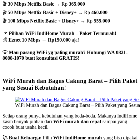
🎬
30 Mbps Netflix Basic
→ Rp
365.000
🎬
50 Mbps Netflix Basic + Disney+
→ Rp
460.000
🎬
100 Mbps Netflix Basic + Disney+
→ Rp
555.000
📌
Pilihan WiFi IndiHome Murah – Paket Termurah!
💰
Eznet 10 Mbps
→
Rp150.000
aja!
💡
Mau pasang WiFi yg paling murah? Hubungi WA 0821-
8088-1070 buat konsultasi GRATIS!
WiFi Murah dan Bagus Cakung Barat – Pilih Paket
yang Sesuai Kebutuhan!
WiFi Murah dan Bagus Cakung Barat – Pilih Paket yang Sesu
Setiap orang punya kebutuhan yang beda-beda. Makanya IndiHome
kasih banyak pilihan dari
WiFi murah dan cepat
sampai yang
cocok buat usaha kecil.
🚀
Buat Keluarga:
Pilih
WiFi IndiHome murah
yang bisa dipakai