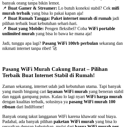
banyak orang tanpa bikin lemot.
📌
Buat Gamer & Streamer:
Lo butuh koneksi stabil? Cek
mifi
murah terbaik
yang bisa lo pakai kapan aja!
📌
Buat Rumah Tangga:
Paket internet murah di rumah
jadi
pilihan terbaik buat kebutuhan sehari-hari.
📌
Buat yang Mobile:
Pengen fleksibel? Coba
WiFi portable
unlimited murah
yang bisa lo bawa ke mana aja!
Jadi, tunggu apa lagi?
Pasang WiFi 100rb perbulan
sekarang dan
nikmati internet tanpa ribet! 🚀
Pasang WiFi Murah Cakung Barat – Pilihan
Terbaik Buat Internet Stabil di Rumah!
Zaman sekarang, internet udah jadi kebutuhan utama. Tapi banyak
yang masih bingung cari
layanan WiFi murah
yang beneran stabil
dan nggak gampang putus. Kalau lo lagi nyari
WiFi harga murah
dengan kualitas terbaik, solusinya ya
pasang WiFi murah 100
ribuan
dari IndiHome!
Banyak orang takut langganan WiFi karena khawatir soal biaya.
Padahal, ada banyak pilihan
paketan WiFi murah
yang bisa lo
sesuaikan dengan kebutuhan, mulai dari
harga WiFi murah per